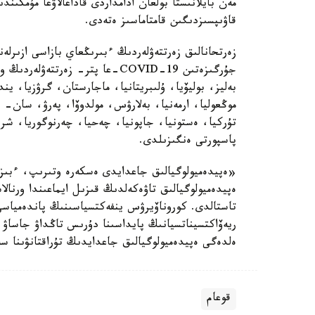
مەن بايلانىستا بولعان ادامداردى قاداعالاۋعا مۇمكىند
قاۋىپسىزدىگىن قامتاماسىز ەتەدى.
زەرتحانالىق زەرتتەۋلەردىڭ ءبىرىڭعاي بازاسى ازىرلەن
بەليز، بوليۆيا، ۇلىبريتانيا، ماجارستان، گرۋزيا، ين
موڭعوليا، ارمەنيا، بەلارۋس، مولدوۆا، پەرۋ، سان- 
تۇركيا، ەستونيا، جاپونيا، چەحيا، چەرنوگوريا، شري-
پاسپورتى ەنگىزىلدى.
«ەپيدەميولوگيالىق جاعدايدى ەسكەرە وتىرىپ، ءبىز شە
ەپيدەميولوگيالىق تاۋەكەلدىڭ قىزىل ايماعىندا ورنالا
تاستالدى. كوروناۆيرۋس ينفەكتسياسىنىڭ پاندەمياسى
ريەۆاكتسيناتسيانىڭ پايداسىنا دۇرىس تاڭداۋ جاساۋ 
ەلدەگى ەپيدەميولوگيالىق جاعدايدىڭ تۇراقتانۋىنا س
قوعام