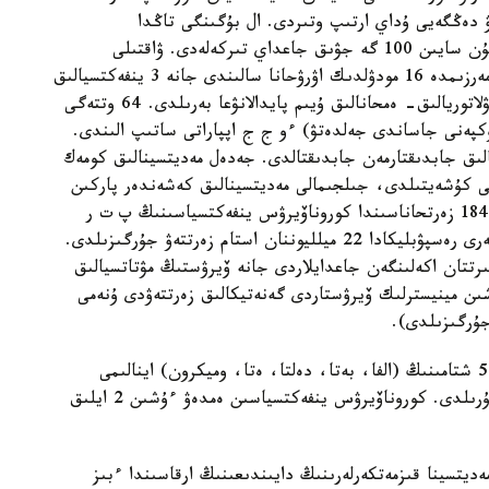
ۋ دەڭگەيى ۇداي ارتىپ وتىردى. ال بۇگىنگى تاڭدا
ەپيدەميولوگيالىق جاعدايدىڭ تۇراقتانىپ كەلەدى، كۇن سايىن 100 گە جۋىق جاعداي تىركەلەدى. ۋاقتىلى
مەديتسينالىق كومەك كورسەتۋ ءۇشىن قالالاردا قىسقا مەرزىمدە 16 مودۋلدىك اۋرۋحانا سالىندى جانە 3 ينفەكتسيالىق
اۋرۋحانا رەكونسترۋكتسيالاندى، سونداي- اق 63 امبۋلاتوريالىق- ەمحانالىق ۇيىم پايدالانۋعا بەرىلدى. 64 وتتەگى
بەرىلدى، 3 مىڭنان استام (وكپەنى جاساندى جەلدەتۋ) ءو ج ج اپپاراتى ساتىپ الىندى.
ەندىك دياگنوستيكالىق جابدىقتارمەن جابدىقتالدى. جەدەل مەديتسينالىق كومەك
 الۋ ارقىلى كۇشەيتىلدى، جىلجىمالى مەديتسينالىق كەشەندەر پاركىن
%100 جاراقتاندىرۋعا قول جەتكىزىلدى. ەلىمىزدىڭ 184 زەرتحاناسىندا كوروناۆيرۋس ينفەكتسياسىنىڭ پ ت ر
دياگنوستيكاسى جۇرگىزىلۋدە، پاندەميا باستالعالى بەرى رەسپۋبليكادا 22 ميلليوننان استام زەرتتەۋ جۇرگىزىلدى.
رتتان اكەلىنگەن جاعدايلاردى جانە ۆيرۋستىڭ مۋتاتسيالىق
شىن مينيسترلىك ۆيرۋستاردى گەنەتيكالىق زەرتتەۋدى ۇنەمى
رەسپۋبليكا اۋماعىندا كوروناۆيرۋس ينفەكتسياسىنىڭ 5 شتامىنىڭ (الفا، بەتا، دەلتا، ەتا، وميكرون) اينالىمى
انىقتالدى. دارىلىك زاتتاردىڭ تۇراقتاندىرۋ قورلارى قۇرىلدى. كوروناۆيرۋس ينفەكتسياسىن ەمدەۋ ءۇشىن 2 ايلىق
يتسينا قىزمەتكەرلەرىنىڭ دايىندىعىنىڭ ارقاسىندا ءبىز