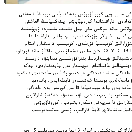
ەكى جىل بويى كوروناۆيرۋس ينفەكتسياسى بويىنشا قاجەتتى
لەدى. قازاقستاندا كورونوۆيرۋس ينفەكسيانىڭ العاشقى
اۋرىزدا تىركەلگەن بولاتىن جانە سوڭعى ەكى جىل ىشىندە ەلىمىزدە ۆيرۋستىڭ
لعان ءىس- شارالار جۇزەگە اسىرىلىپ جاتىر. قازاقستاندا
پاندەميا جاريالانعان العاشقى كۇننەن باستاپ ۆەدومستۆوارالىق كوميسسيا قۇرىلدى، كوميسسيا 2 مىڭنان استام
جەدەل جانە ۇتىمدى شەشىمدەر قابىلدادى. كوميسسيا COVID-19-دان حالىق دەنساۋلىعىن ساقتاۋ جانە قورعاۋ،
تسينالىق ۇيىمداردىڭ ينفراقۇرىلىمىن نىعايتۋ، دارىلىك
ديتسينالىق ماقساتتاعى بۇيىمدار مەن جابدىقتاردى، جەكە
، ەلدەگى جانە الەمدەگى ەپيدەميولوگيالىق جاعدايدى ەسكەرە
ماسەلەلەرى بويىنشا شەشىمدەر قابىلدايدى. پاندەميا
ىق جاعدايدى جانە ەپيدەمياعا قارسى كۇرەس پەن ەلدەگى
ى ەسكەرە وتىرىپ، الدىن الۋ، ەمدەۋ، شەكتەۋ شارالارىن
ىقارالىق تاجىريبەنى ەسكەرە وتىرىپ، كوروناۆيرۋس
ىق حاتتامالارى قايتا قارالىپ، ۇنەمى جەتىلدىرىلىپ
سونداي- اق وندا ەكى جىل ىشىندە ءبىز ۆمرۋستى تاراۋ كورسەتكىشى 1 ايدان 3 ايعا دەيىن سوزىلىپ 5 رەت