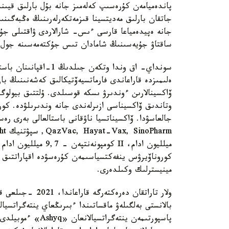
پاندەميامەن كۇرەسىپ كەلەمىز جانە بۇل بارلىق قيىن
جاتقان بارلىق مەديتسينا قىزمەتكەرلەرىنىڭ ەڭبەگىنى
جانە ەپيدەمياعا قارسى ءىس- شارالاردى ۋاقتىلى جۇر
ساقتاۋ جۇيەسىنىڭ شامادان تىس جۇكتەمەسىنە جول بە
سونداي- اق وندا وتكەن
وتاندىق ۆاكسيناسى ازىرلەندى جانە وندىرىلۋدە. كورو
كوروناۆيرۋس ينفەكتسياسىمەن كۇرەسۋدە اقپاراتتىق 
مينيسترلىك وكىلدەرى.
ولار تاراتقان دەر
بالانستى بەلگىلەۋ ماقساتىندا ءبىرىڭعاي ينتەگراتسيا
پاسپورتىمەن ينتەگ