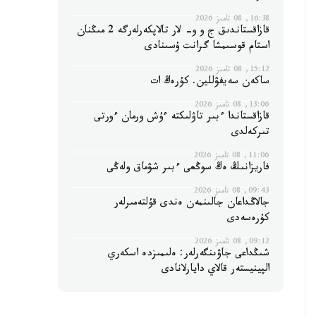
16:38, 08 تامىز 2026
قازاقستاندىق ج و و- لار تالاپكەرلەرگە 2 مىڭنان
استام قوسىمشا گرانت ۇسىنادى
15:12, 08 تامىز 2026
ساكەن سەيفۋللين. كۇرەڭ ات
13:06, 08 تامىز 2026
قازاقستاندا ءبىر تاۋلىكتە ءۇش ورمان ءورتى
تىركەلدى
11:06, 08 تامىز 2026
فاريزانىڭ ەڭ سوڭعى ءبىر شۋماق ولەڭى
09:43, 08 تامىز 2026
جالاڭداعان جالىنمەن ەندى قۇلتەمىرلەر
كۇرەسەدى
09:12, 08 تامىز 2026
شىڭداعى جاۋىنگەرلەر: ەلىمىزدە اسكەري
الپينيستەر قالاي دايارلانادى