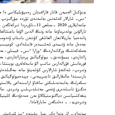
«بۇكىل الەممەن قاتار قازاقستان رەسپۋبليكاسى دا 
ءىس- شارالار كەشەنىن بەلسەندى تۇردە جۇرگىزىپ كە
جاعدايلارى 2020 -جىلعى 13-ن
تارالۋىن بولدىرماۋعا جانە ونىڭ الدىن الۋعا باعىتتا
مەملەكەتتىك ورگانداردىڭ ءوزارا ءىس- قيمىلى، مەدي
زاتتاردى، يممۋندىق- بيولوگيالىق پرەپاراتتاردى، مە
قورعانىش قۇرالدارىن ساتىپ الۋ ماسەلەلەرى بويىنشا
وتىرىپ، شەكتەۋ شارالارىن كۇشەيتۋ جانە جەڭىلدەتۋ 
بارىسىندا حالىقارالىق تاجىريبەنى، ەپيدەميولوگيال
ىسكەرلىك بەلسەندىلىكتى ساقتاۋ اراسىنداعى بالانست
ەنگىزۋ تاسىلدەرى ۇنەمى جەتىلدىرىلىپ وتىردى. حال
ينفەكتسياسىن دياگنوستيكالاۋ مەن ەمدەۋدىڭ كلينيكال
وتىردى»، - دەلىنگەن حابارلامادا.