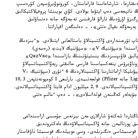
دىقتارعا، شارشاعانىنا قاراماستان، كورونوۆيرۋسپەن كۇرەسىپ
ڭ ناتيجەسى دەپ ايتۋعا بولادى. كۆي بويىنشا پروفيلاكتيكالىق
گىزۋ اۋرۋدىڭ تارالۋ قارقىنىن تەجەۋگە جانە دەنساۋلىق
رمەۋگە ىقپال ەتتى»، - دەلىنگەن اقپاراتتا.
 جىلدىڭ 1-اقپانىنان باستاپ تۇرعىنداردى ۆاكتسينالاۋ باستالعانى ايتىلادى. «ءبىزدىڭ
ەلىمىزدە قاراعاندى فارماتسيەۆتيكالىق كەشەنىنىڭ بازاسىندا «سپۋتنيك V»، «سپۋتنيك لايت» (رەسەي)
ۆاكسينالارىن ءوندىرۋ ىسكە قوسىلدى. ۇلتتىق بيولوگيالىق قاۋىپسىزدىك ينستيتۋتىنىڭ بازاسىندا «QazVac»
ناۆيرۋس ينفەكسياسىنا قارسى حالىقتى ريەۆاكتسيناتسيالاۋ
جالعاسۋدا. ۆاكسيناتسيا ناۋقانى باستالعالى بەرى رەسپۋبليكا ازاماتتارىنا ۆاكتسينالاردىڭ 6 ءتۇرى (سپۋتنيك V،
QazVac, Hayat-Vax, SinoPharm, سپۋتنيك Light جانە Pfizer) قولجەتىمدى. بارلىعى I كومپونەنتپەن 10,3
ميلليون ادام، II كومپونەنتپەن - 9,7 ميلليون ادام ۆاكتسيناتسيالاندى. 2,9 ميلليون ادام قايتا ۆاكتسيناتسيالاندى.
جۇيەلەر كەڭىنەن قولدانىلادى»، - دەپ ءمالىم ەتتى
ەكتەرگە قاراعاندا، 2021 -جىلعى قاڭتاردا شەكتەۋ شارالارى مەن بيزنەس جۇمىسى اراسىنداعى
لىق پورتالمەن جانە ۆاكسيناتسيالاۋدىڭ ەلەكتروندىق
راتسيالانعان «Ashyq» ءموبيلدى قوسىمشاسى ەنگىزىلدى، وسى موبيلدىك قوسىمشا ناۋقاستار