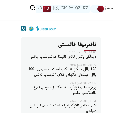
الداۋ
KZ
QZ
РУ
EN
中文
ق ز
ЎЗ
تاقىرىپقا قاتىستى
10:06, 09 تامىز 2026
ەجەلگى وتىرار قالاي قالپىنا كەلتىرىلىپ جاتىر
09:22, 09 تامىز 2026
120 بالل دا گرانتقا كەپىلدىك بەرمەيدى، 100
بالل جيناعان تالاپكەر قالاي ءتۇسىپ كەتتى
20:17, 08 تامىز 2026
پرەزيدەنت تۇلپارىنىڭ جاڭا ۆيدەوسى قىزۋ
تالقىلانىپ جاتىر
17:51, 08 تامىز 2026
اكىمدىكتەر تالاپكەرلەرگە نەشە ءبىلىم گرانتىن
ءبولدى