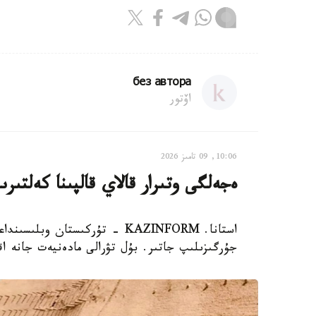
без автора
اۆتور
10:06, 09 تامىز 2026
ەجەلگى وتىرار قالاي قالپىنا كەلتىرى
استانا. KAZINFORM - تۇركىستان 
جۇرگىزىلىپ جاتىر. بۇل تۋرالى مادەنيەت جانە اق