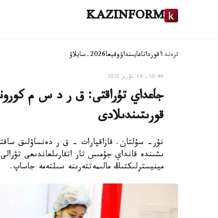
KAZINFORM
ترەند:
اقوردا
تاعايىنداۋ
وقيعا
2026-سايلاۋ
10:46, 14 ناۋرىز 2022
جاعداي تۇراقتى: ق ر د س م كورون
قورىتىندىلادى
ىشىندە قانداي جۇمىس تار اتقارىلعاندىعى تۋرالى 
مينيسترلىكتىڭ مالىمەتتەرىنە سىلتەمە جاساپ.