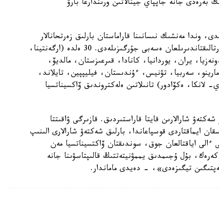
ىك بەرەدى جانە جاپپاي جينالاتىن ورىندارعا بارۋ
دى، وندا مەنشىك نىسانىنا قاراماستان بارلىق زەرتحانالار
جۇرگىزەتىن COVID-19-عا پتر- زەرتتەۋلەردىڭ ورتالىقتاندىرىلعان ەسەبى جۇرگىزىلەدى. 30 ەلدە (ارگەنتينا،
دونەزيا، يران، يوردانيا، كانادا، قىرعىزستان، مالديۆ،
مارينو، سەربيا، تۋنيس، ءۇندىستان، فيليپپين، تايلاند،
 لانكا، ەكۆادور) تانىلاتىن ەلەكتروندىق ۆاكسيناتسيا
كتەۋ شارالارىن قايتا قاراستىردىق. قازىرگى ۋاقىتتا
سقان ايماقتاردى قوسپاعاندا، بارلىق شەكتەۋ شارالارى الىنىپ
 ءالى اياقتالعان جوق، سوندىقتان ۆاكتسيناتسيا مەن
كەرەك، بۇل ۇجىمدىق يممۋنيتەتتىڭ قالىپتاسۋىنا جانە
ەپتىگىن تيگىزەدى»، - دەيدى ماماندار.