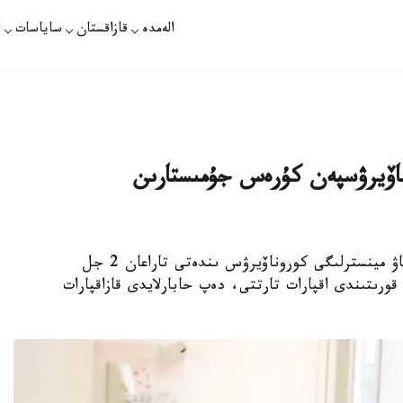
الەمدە
قازاقستان
ساياسات
ت
اۆيرۋسپەن كۇرەس جۇمىستارىن
نۇر- سۇلتان. قازاقپارات – ق ر دەنساۋلىق ساقتاۋ مينسترلىگى كوروناۆيرۋس ىندەتى تاراعان 2 جل
قورىتىندى اقپارات تارتتى، دەپ حابارلايدى قازاقپارات