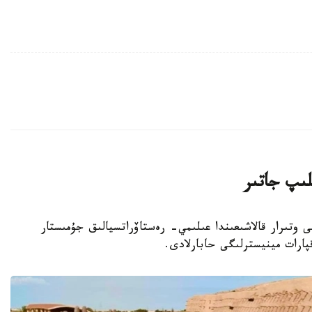
لىپ جاتىر
وبلىسىنداعى وتىرار قالاشىعىندا عىلىمي- رەستاۆراتسيالىق جۇمىستار
پارات مينيسترلىگى حابارلادى.