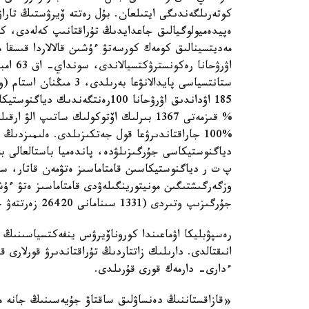
كوتەرىلگەندىگى ايتىلعان. بۇل رەتتە ۆيرۋستىڭ تارا
ستانتسياسى پايدالانۋعا 
185 اۋداندىق اۋرۋحانا 100رەنتگ
% قىزمەتى 1367 بىرلىك اۆتوكولىك ساتىپ
پ ت ر دياگنوستيكاسىن قامتاماسىز ەتۋمەن قاتار، سى
وزگەرگىشتىگىن مونيتورينگىلەۋدى قامتاماسىز ەتۋ ءۇ
جۇرگىزىپ وتىردى (1331 سىنامانى 26420 زەرتتەۋ جۇرگىزىلدى).
ءدارى- دارمەك قورى قۇرىلدى.
«قازاقستاننىڭ دەنساۋلىق ساقتاۋ جۇيەسىنىڭ جانە مەد