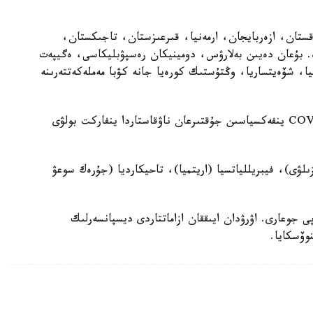
قستان، ازەربايجان، ارمەنيا، قىرعىزستان، تاجىكستان،
ە. بۇعان دەيىن بەلارۋس، دومينيكان رەسپۋبليكاسى، ەگيپەت
ا، شۆەيتساريا، وڭتۇستىك كورەيا جانە كۋبا مەملەكەتتەرىنە
جۇقپالى اۋرۋلار مامانى سۆەتلانا مالينوۆسكايا COVID-19 ينفەكسياسىن جۇقتىرعان ناۋقاستاردا ينفاركت بولۋى
ىلۋى)، فيبريللياتسيا (اريتميا)، تاحيكارديا (جۇرەك سوعۋ
ى جوعارى. اۋرۋدان ايىققان ازاماتتاردى ديسپانسەرلىك
وۆسكايا.