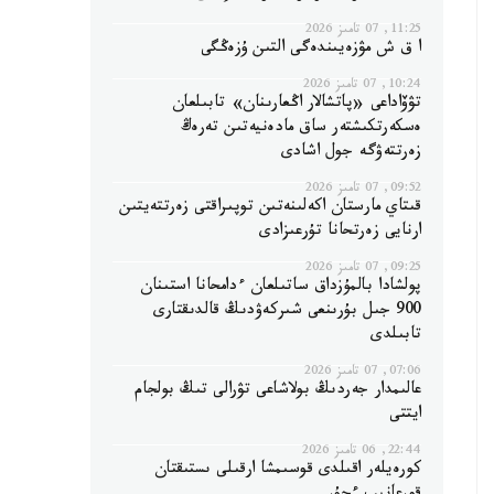
11:25, 07 تامىز 2026
ا ق ش مۋزەيىندەگى التىن ۇزەڭگى
10:24, 07 تامىز 2026
تۋۆاداعى «پاتشالار اڭعارىنان» تابىلعان
ەسكەرتكىشتەر ساق مادەنيەتىن تەرەڭ
زەرتتەۋگە جول اشادى
09:52, 07 تامىز 2026
قىتاي مارستان اكەلىنەتىن توپىراقتى زەرتتەيتىن
ارنايى زەرتحانا تۇرعىزادى
09:25, 07 تامىز 2026
پولشادا بالمۇزداق ساتىلعان ءدامحانا استىنان
900 جىل بۇرىنعى شىركەۋدىڭ قالدىقتارى
تابىلدى
07:06, 07 تامىز 2026
عالىمدار جەردىڭ بولاشاعى تۋرالى تىڭ بولجام
ايتتى
22:44, 06 تامىز 2026
كورەيلەر اقىلدى قوسىمشا ارقىلى ىستىقتان