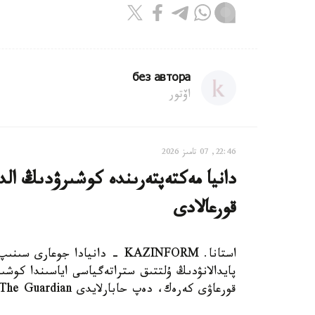
без автора
اۆتور
22:46, 07 تامىز 2026
دانيا مەكتەپتەرىندە كوشىرۋدىڭ الدى
قورعالادى
استانا. KAZINFORM - دانيادا 
پايدالانۋدىڭ ۇلتتىق ستراتەگياسى اياسىندا كوشىر
قورعاۋى كەرەك، دەپ حابارلايدى The Guardian.