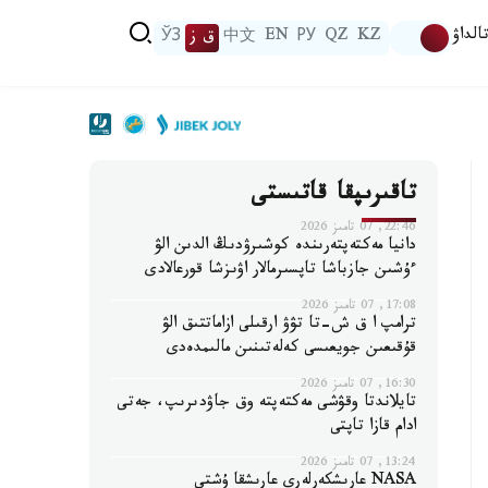
الداۋ
KZ
QZ
РУ
EN
中文
ق ز
ЎЗ
تاقىرىپقا قاتىستى
22:46, 07 تامىز 2026
دانيا مەكتەپتەرىندە كوشىرۋدىڭ الدىن الۋ
ءۇشىن جازباشا تاپسىرمالار اۋىزشا قورعالادى
17:08, 07 تامىز 2026
ترامپ ا ق ش-تا تۋۋ ارقىلى ازاماتتىق الۋ
قۇقىعىن جويعىسى كەلەتىنىن مالىمدەدى
16:30, 07 تامىز 2026
تايلاندتا وقۋشى مەكتەپتە وق جاۋدىرىپ، جەتى
ادام قازا تاپتى
13:24, 07 تامىز 2026
NASA عارىشكەرلەرى عارىشقا ۇشتى