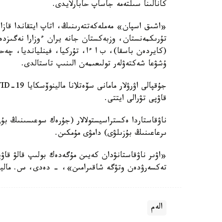
كانالىنا سىلتەمە جاساپ حابارلايدى.
«اشىق اسپان» مەملەكەتتەرىنىڭ، اتاپ ايتقاندا قازا
تۇرىكمەنستان، وزبەكستان جانە يران ءوزارا نەگىزد
(كايردەن باسقا)، ب ا ءا، تۇركيا، فينليانديا، چەحي
ۇشۋعا شەكتەۋلەر تولىعىمەن الىنىپ تاستالدى.
قاۋپى تۋرالى ايتتى.
ناۋقاستاردا ەكستراسيستولالار (جۇرەك سوعىسىنىڭ بۇز
ىرعاعىنىڭ بۇزىلۋى) دامۋى مۇمكىن.
«اۋىر ناۋقاستانۋدان كەيىن مۇگەدەك بولىپ قالۋ قاۋپ
تەكسەرۋدەن وتۋگە شاقىرامىن»، - دەدى، س. مالين
الەم