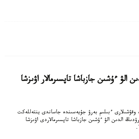
ن الۋ ءۇشىن جازباشا تاپسىرمالار اۋىزشا
جوعارى سىنىپ وقۋشىلارى ءبىلىم بەرۋ جۇيەسىندە جاساندى ينتەللەكت
ۋدىڭ الدىن الۋ ءۇشىن جازباشا تاپسىرمالاردى اۋىزشا