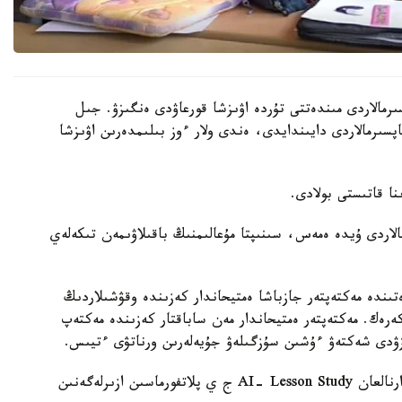
رمالاردى مىندەتتى تۇردە اۋىزشا قورعاۋدى ەنگىزۋ. جىل
ىنداي تاپسىرمالاردى دايىندايدى، ەندى ولار ءوز بىلىمدەرىن اۋىزشا
الاردى ۇيدە ەمەس، سىنىپتا مۇعالىمنىڭ باقىلاۋىمەن تىكەلەي
ىندە مەكتەپتەر جازباشا ەمتيحاندار كەزىندە وقۋشىلاردىڭ
 كەرەك. مەكتەپتەر ەمتيحاندار مەن ساباقتار كەزىندە مەكتەپ
زۋدى شەكتەۋ ءۇشىن سۇزگىلەۋ جۇيەلەرىن ورناتۋى ءتيىس.
وسىعان دەيىن QyzPU ستۋدەنتتەرى پەداگوگتەرگە ارنالعان AI- Lesson Study ج ي پلاتفورماسىن ازىرلەگەنىن