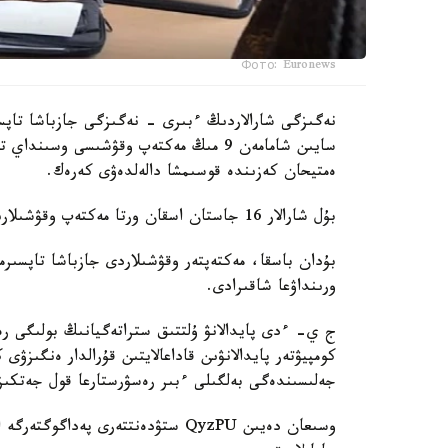
Фото: Euronews
نەگىزگى شارالاردىڭ ءبىرى - نەگىزگى جازباشا تاپسى
سايىن شامامەن 9 مىڭ مەكتەپ وقۋشىسى وس
ەمتيحان كەزىندە قوسىمشا دالەلدەۋى كەرەك.
بۇل شارالار 16 جاستان اسقان ورتا مەكتەپ وقۋشىلارىنا قاتىستى بولادى.
بۇدان باسقا، مەكتەپتەر وقۋشىلاردى جازباشا تاپسىرم
ورىنداۋعا شاقىرادى.
ج ي- ءدى پايدالانۋ ۇلتتىق ستراتەگيانىڭ بولىگى رەت
كومپيۋتەر پايدالانۋىن قاداعالايتىن قۇرالدار ەنگىزۋى
جەلىسىندەگى بەلگىلى ءبىر رەسۋرستارعا قول جەتكى