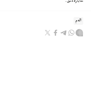
حابارلادىق.
الەم
باقىتجول كاكەش
اۆتور
17:08, 07 تامىز 2026
ترامپ ا ق ش-تا تۋۋ ارقىلى ازاماتت
مالىمدەدى