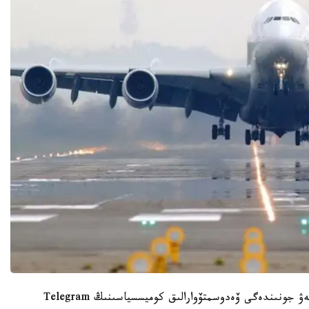
بۇل تۋرالى قازاقپاات COVID-19 تارالۋىنا جول بەرمەۋ جونىندەگى ۆەدوسمتۆوارالىق كوميسسياسىنىڭ Telegram