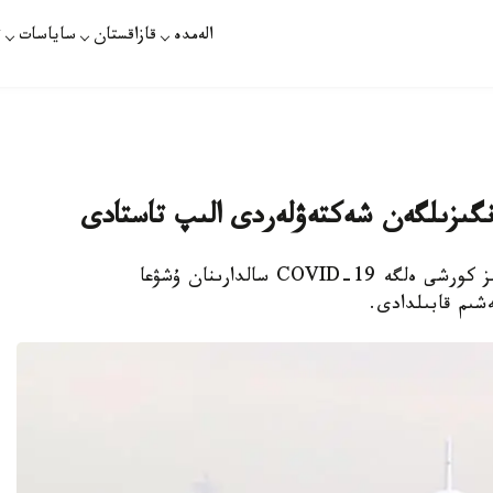
الەمدە
قازاقستان
ساياسات
ت
گىزىلگەن شەكتەۋلەردى الىپ تاستادى
نۇر-سۇلتان. قازاقپارات - رەسەي ۇكىمەتى سەگىز كورشى ەلگە COVID-19 سالدارىنان ۇشۋعا
شىم قابىلدادى.