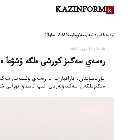
KAZINFORM
ترەند:
اقوردا
تاعايىنداۋ
وقيعا
2026-سايلاۋ
09:48, 12 ناۋرىز 2022
رەسەي سەگىز كورشى ەلگە ۇشۋعا ەن
ەنگىزىلگەن شەكتەۋلەردى الىپ تاستاۋ تۋرالى شە