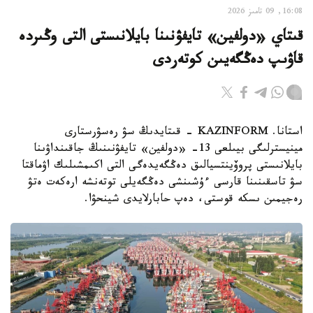
16:08, 09 تامىز 2026
قىتاي «دولفين» تايفۋنىنا بايلانىستى التى وڭىردە
قاۋىپ دەڭگەيىن كوتەردى
استانا. KAZINFORM - قىتايدىڭ سۋ رەسۋرستارى
مينيسترلىگى بيىلعى 13- «دولفين» تايفۋنىنىڭ جاقىنداۋىنا
بايلانىستى پروۆينتسيالىق دەڭگەيدەگى التى اكىمشىلىك اۋماقتا
سۋ تاسقىنىنا قارسى ءۇشىنشى دەڭگەيلى توتەنشە ارەكەت ەتۋ
رەجيمىن ىسكە قوستى، دەپ حابارلايدى شينحۋا.