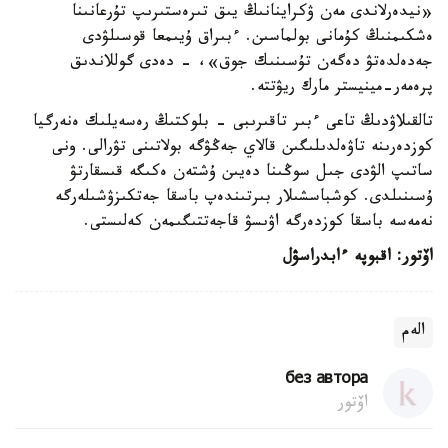
«نيدەرلاندى مەن ۋكراينانىڭ يىق تىرەستىرىپ تۇرعانىنا
ەشكىمنىڭ كۇمانى بولماسىن. ءبىراق ۇيىمعا قوسىلۋدى
جەدەلدەتۋ دەگەن تۇسىنىك جوق»، - دەدى گوللاندىق
پرەمەر-مينيستر مارك ريۋتتە.
تالقىلاۋدىڭ تاعى ءبىر تاقىرىبى - بلوكتىڭ رەسەيلىك ەنەرگيا
كوزدەرىنە تاۋەلدىلىگىن قالاي جەڭۋگە بولاتىنى تۋرالى. ونى
ساتىپ الۋدى جىل سوڭىنا دەيىن ۇشتەن ەكىگە قىسقارتۋ
ۇسىنىلدى. كوشباسشىلار بىرتىندەپ باسقا جەتكىزۋشىلەرگە
نەمەسە باسقا كوزدەرگە اۋىسۋ قاجەتتىگىمەن كەلىستى.
اۆتور: اقبوپە ءابدراسۋل
الەم
без автора
اۆتور