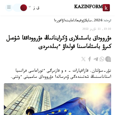
KAZINFORM
ق ز
ترەند:
2026-سايلاۋ
وقيعا
تاعايىنداۋ
اقوردا
15:10, 11 ناۋرىز 2022
ەۋرووداق باسشىلارى ۋكراينانىڭ ەۋرووداققا شۇعىل
كىرۋ باستاماسىنا قولداۋ ءبىلدىردى
نۇر-سۇلتان. قازاقپارات – ە و قازىرگى ءتوراعاسى فرانسيا
استاناسىنىڭ شەتىندەگى ۆەرسالدا ەۋرووداق سامميتى ءوتتى.