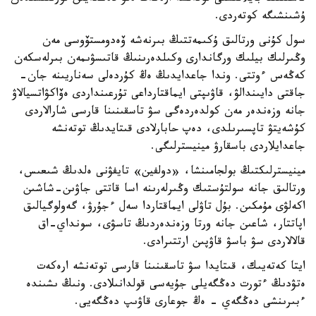
ۇشىنشىگە كوتەردى.
سول كۇنى ورتالىق ۇكىمەتتىڭ بىرنەشە ۆەدومستۆوسى مەن
وڭىرلىك بيلىك ورگاندارى وكىلدەرىنىڭ قاتىسۋىمەن بىرلەسكەن
كەڭەس ءوتتى. وندا جاعدايدىڭ ەڭ كۇردەلى سەناريىنە جان-
جاقتى دايىندالۋ، قاۋىپتى ايماقتارداعى تۇرعىنداردى ەۆاكۋاتسيالاۋ
جانە وزەندەر مەن كولدەردەگى سۋ تاسقىنىنا قارسى شارالاردى
كۇشەيتۋ تاپسىرىلدى، دەپ حابارلادى قىتايدىڭ توتەنشە
جاعدايلاردى باسقارۋ مينيسترلىگى.
مينيسترلىكتىڭ بولجامىنشا، «دولفين» تايفۋنى ەلدىڭ شىعىس،
ورتالىق جانە سولتۇستىك وڭىرلەرىنە اسا قاتتى جاۋىن-شاشىن
اكەلۋى مۇمكىن. بۇل تاۋلى ايماقتاردا سەل ءجۇرۋ، گەولوگيالىق
اپاتتار، شاعىن جانە ورتا وزەندەردىڭ تاسۋى، سونداي-اق
قالالاردى سۋ باسۋ قاۋپىن ارتتىرادى.
ايتا كەتەيىك، قىتايدا سۋ تاسقىنىنا قارسى توتەنشە ارەكەت
ەتۋدىڭ ءتورت دەڭگەيلى جۇيەسى قولدانىلادى. ونىڭ ىشىندە
ءبىرىنشى دەڭگەي - ەڭ جوعارى قاۋىپ دەڭگەيى.