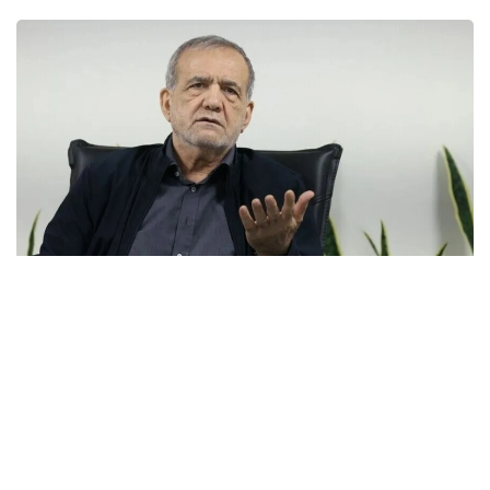
Фото: Анадолу
- ادامدار كەلىسىمگە كەلۋ تۋرالى ايتقاندا، مەنىڭشە، قازىر - ول
ءۇشىن ەڭ قولايلى ۋاقىت. ويتكەنى ەلدە اۋىزبىرشىلىك، كۇش
پەن بىرلىك بار. مەنىڭ بىلۋىمشە، يران بۇل سوعىس پەن
قاقتىعىستان جەڭىمپاز ءارى قۋاتتى مەملەكەت رەتىندە شىققان ەل
سانالادى، - دەدى ماسۋد پەزەشكيان پرەزيدەنت قىزمەتىنە
كىرىسكەننەن بەرگى ەكىنشى باسپا ءسوز ءماسليحاتىندا.