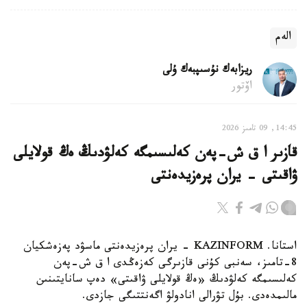
الەم
ريزابەك نۇسىپبەك ۇلى
اۆتور
14:45, 09 تامىز 2026
قازىر ا ق ش-پەن كەلىسىمگە كەلۋدىڭ ەڭ قولايلى
ۋاقىتى - يران پرەزيدەنتى
استانا. KAZINFORM - يران پرەزيدەنتى ماسۋد پەزەشكيان
8-تامىز، سەنبى كۇنى قازىرگى كەزەڭدى ا ق ش-پەن
كەلىسىمگە كەلۋدىڭ «ەڭ قولايلى ۋاقىتى» دەپ سانايتىنىن
مالىمدەدى. بۇل تۋرالى انادولۋ اگەنتتىگى جازدى.