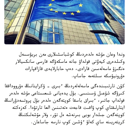
وندا وعان مۇشە ەلدەردىڭ كوشباسشىلارى مەن بريۋسسەل
وكىلدەرى كيەۆتى قولداۋ جانە ماسكەۋگە قارسى سانكسيالار
ەنگىزۋ ماسەلەسىن قارادى، دەپ حابارلايدى قازاقپارات
ەۋرونيۋسكە سىلتەمە جاساپ.
كۇن تارتىبىندەگى ماسەلەلەردىڭ ءبىرى - ۋكراينانىڭ ەۋرووداققا
كىرۋگە شۇعىل ۇسىنىسى. بۇل يدەيانى شىعىستاعى مۇشە ەلدەر
قولداپ جاتىر، ءبىراق باسقا كوپتەگەن ەلدەر بۇل پروتسەدۋرانىڭ
ايتارلىقتاي كوپ ۋاقىت قاجەت ەتەتىنىن العا تارتۋدا. كەزەكتە
كوپتەگەن جىلدار بويى بىرنەشە ەل تۇر، ولار مۇشەلىكتىڭ
كريتەريىنە ساي كەلۋ ءۇشىن كوپ نارسە جاساعان.