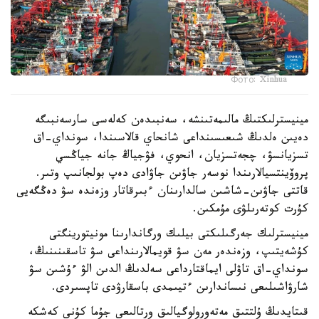
Фото: Xinhua
مينيسترلىكتىڭ مالىمەتىنشە، سەنبىدەن كەلەسى سارسەنبىگە
دەيىن ەلدىڭ شىعىسىنداعى شانحاي قالاسىندا، سونداي-اق
تسزيانسۋ، چجەتسزيان، انحوي، فۋجياڭ جانە جياڭسي
پروۆينتسيالارىندا نوسەر جاۋىن جاۋادى دەپ بولجانىپ وتىر.
قاتتى جاۋىن-شاشىن سالدارىنان ءبىرقاتار وزەندە سۋ دەڭگەيى
كۇرت كوتەرىلۋى مۇمكىن.
مينيسترلىك جەرگىلىكتى بيلىك ورگاندارىنا مونيتورينگتى
كۇشەيتىپ، وزەندەر مەن سۋ قويمالارىنداعى سۋ تاسقىنىنىڭ،
سونداي-اق تاۋلى ايماقتارداعى سەلدىڭ الدىن الۋ ءۇشىن سۋ
شارۋاشىلىعى نىساندارىن ءتيىمدى باسقارۋدى تاپسىردى.
قىتايدىڭ ۇلتتىق مەتەورولوگيالىق ورتالىعى جۇما كۇنى كەشكە