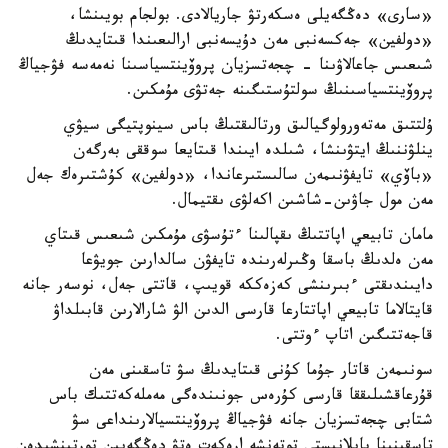
«سارى» دەڭگەيلى ەسكەرتۋ جاريالادى. بولجام بويىنشا،
«دولفين» جەكسەنبى مەن دۇيسەنبى ارالىعىندا قىتايدىڭ
شىعىس جاعالاۋىنا - چجەتسزيان پروۆينتسياسىنا نەمەسە فۋجياڭ
پروۆينتسياسىنىڭ سولتۇستىگىنە جەتۋى مۇمكىن.
ۇلتتىق مەتەورولوگيالىق ورتالىقتىڭ باس سينوپتيگى سيۋي
ينلۋننىڭ ايتۋىنشا، شىلدە ايىندا قىتايعا سوققى بەرگەن
«باۆي» تايفۋنىمەن سالىستىرعاندا، «دولفين» كۇشتىرەك جەل
مەن مول جاۋىن-شاشىن اكەلۋى ىقتيمال.
مامان تابيعي اپاتتىڭ ىقپالىنا ءتۇسۋى مۇمكىن شىعىس قىتاي
مەن ەلدىڭ باسقا وڭىرلەرىندە تايفۋن سالدارىن جويۋعا
دايىندىقتى ءبىرىنشى كەزەككە قويىپ، قاتتى جەل، نوسەر جانە
قايتالاما تابيعي اپاتتارعا قارسى الدىن الۋ شارالارىن قابىلداۋ
قاجەتتىگىن اتاپ ءوتتى.
سونىمەن قاتار جۇما كۇنى قىتايدىڭ سۋ تاسقىنى مەن
قۇرعاقشىلىققا قارسى كۇرەس جونىندەگى مەملەكەتتىك باس
شتابى چجەتسزيان جانە فۋجياڭ پروۆينتسيالارىنداعى سۋ
تاسقىنىنا بايلانىستى توتەنشە ارەكەت ەتۋ دەڭگەيىن تورتىنشىدەن