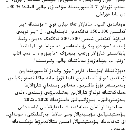
جىلى ءجۇن وڭدەيتىن 6 كاسىپورىن جۇمىس ىستەگەن جوق، ال
ىستەپ تۇرعان 7 كاسىپورىننىڭ جۇكتەلۋى جالپى العاندا % 30-
دى عانا قۇراعان.
«وتاندىق الىپ- ساتارلار تەك بيازى قوي ءجۇنىنىڭ ءبىر
كەلىسىن 100-150 تەڭگەدەن قابىلدايدى. ال ءبىر قويدى
قىرقۋعا كەتەتىن شىعىن 300-500 تەڭگەگە دەيىن. ونىڭ
ۇستىنە ءجۇندى وتكىزۋ ماسەلەسى دە جولعا قويىلماعانىنا
بايلانىستى شارۋالار ورتەپ جىبەرۋگە ءماجبۇر»، - دەپ اتاپ
ءوتتى م. جۇماعازيەۆ سەناتتىڭ جالپى وتىرىسىندا.
دەپۋتاتتىڭ ايتۋىنشا، قازىر ءجۇن وڭدەۋ كاسىپورىندارىن
اۋماقتىق ءبولۋ تاسىلدەرىن قايتا قۇرۋ جانە جاڭا تەحنولوگيالىق
وندىرىستەر قۇرۋ ماڭىزدى. سەناتور وسىنداي شارۋالارعا
مەملەكەتتىك قولداۋ شارالارىن جەتىلدىرۋدى ۇسىندى. ەلدى
يندۋستريالىق- يننوۆاتسيالىق دامىتۋدىڭ 2020-2025
-جىلدارعا ارنالعان مەملەكەتتىك باعدارلاماسى اياسىنداعى
ينۆەستيتسيالىق سۋبسيديالار وسى سالاعا جەرگىلىكتى، سونداي-
اق شەتەلدىك ينۆەستيتسيالار اعىنىن ىنتالاندىرۋعا مۇمكىندىك
بەرەدى.