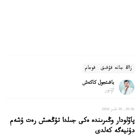
زاڭ جانە قۇقىق
قوعام
باقىتجول كاكەش
اۆتور
20:56, 05 تامىز 2026
پاۆلودار وڭىرىندە ەكى جىلدا تۇڭعىش رەت ۇشەم
دۇنيەگە كەلدى