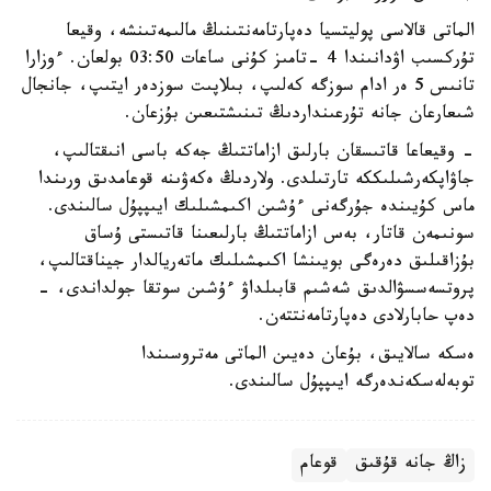
الماتى قالاسى پوليتسيا دەپارتامەنتىنىڭ مالىمەتىنشە، وقيعا
تۇركسىب اۋدانىندا 4 -تامىز كۇنى ساعات 03:50 بولعان. ءوزارا
تانىس 5 ەر ادام سوزگە كەلىپ، بىلاپىت سوزدەر ايتىپ، جانجال
شىعارعان جانە تۇرعىنداردىڭ تىنىشتىعىن بۇزعان.
- وقيعاعا قاتىسقان بارلىق ازاماتتىڭ جەكە باسى انىقتالىپ،
جاۋاپكەرشىلىككە تارتىلدى. ولاردىڭ ەكەۋىنە قوعامدىق ورىندا
ماس كۇيىندە جۇرگەنى ءۇشىن اكىمشىلىك ايىپپۇل سالىندى.
سونىمەن قاتار، بەس ازاماتتىڭ بارلىعىنا قاتىستى ۇساق
بۇزاقىلىق دەرەگى بويىنشا اكىمشىلىك ماتەريالدار جيناقتالىپ،
پروتسەسسۋالدىق شەشىم قابىلداۋ ءۇشىن سوتقا جولداندى، -
دەپ حابارلادى دەپارتامەنتتەن.
ەسكە سالايىق، بۇعان دەيىن الماتى مەتروسىندا
توبەلەسكەندەرگە ايىپپۇل سالىندى.
زاڭ جانە قۇقىق
قوعام