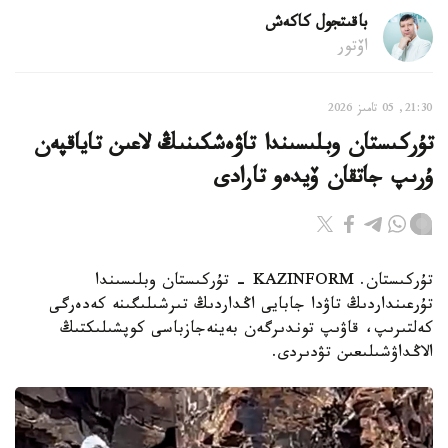
باقىتجول كاكەش
اۆتور
21:30, 05 تامىز 2026
تۇركىستان وبلىسىندا تاۋەشكىنىڭ لاعىن تاياقپەن
ۇرىپ جاتقان ۆيدەو تارادى
تۇركىستان. KAZINFORM - تۇركىستان وبلىسىندا
تۇرعىنداردىڭ تاۋدا جابايى اڭداردىڭ تىرشىلىگىنە كەدەرگى
كەلتىرىپ، قاۋىپ توندىرگەن بەينەجازباسى كوپشىلىكتىڭ
الاڭداۋشىلىعىن تۋدىردى.