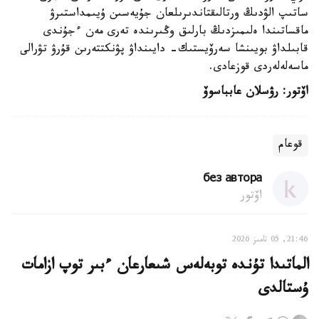
ساتىپ الۋدىڭ ورتالىقتاندىرىلعان جۇيەسىن ۇيىمداستىرۋ
ماقساتىندا ەلىمىزدىڭ بارلىق وڭىرىندە تەرى مەن ءجۇندى
قابىلداۋ بويىنشا سەرۆيستىك- دايىنداۋ پۋنكتتەرىن قۇرۋ تۋرالى
ماسەلەلەردى قوزعادى.
اۆتور: رۋسلان عابباسوۆ
قوعام
без автора
اۆتور
21:46, 05 تامىز 2026
الماتىدا تۇندە توبەلەس شىعارعان ءبىر توپ ازامات
ۇستالدى