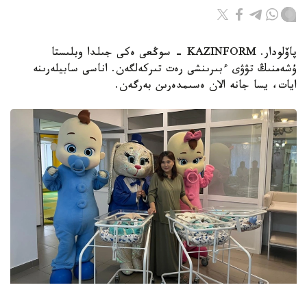
پاۆلودار. KAZINFORM - سوڭعى ەكى جىلدا وبلىستا
ۇشەمنىڭ تۋۋى ءبىرىنشى رەت تىركەلگەن. اناسى سابيلەرىنە
ايات، يسا جانە الان ەسىمدەرىن بەرگەن.
Фото: Артем Викторов/Kazinform