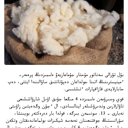
بۇل تۋرالى سەناتور مۇحتار جۇماعازيەۆ ەلىمىزدىڭ پرەمەر-
ءمينيسترىنىڭ اتىنا جولداعان دەپۋتاتتىق ساۋالىندا ايتتى، دەپ
حابارلايدى قازاقپارات ءتىلشىسى.
قوي وسىرۋمەن ەلىمىزدە 4 مىڭعا جۋىق اۋىل شارۋاشىلىعى
تاۋارلارىن وندىرۋشىلەر اينالىسادى، ال ءجۇن وڭدەيتىن زاۋىتى
نەبارى - 13. سونىمەن بىرگە، قولدا بار دەرەكتەر بويىنشا،
سۇرانىستىڭ جوقتىعىنان نەمەسە شيكىزات بولماعاندىقتان وتكەن