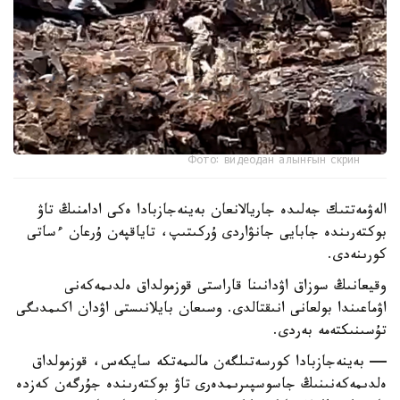
Фото: видеодан алынғын скрин
الەۋمەتتىك جەلىدە جاريالانعان بەينەجازبادا ەكى ادامنىڭ تاۋ
بوكتەرىندە جابايى جانۋاردى ۇركىتىپ، تاياقپەن ۇرعان ءساتى
كورىنەدى.
وقيعانىڭ سوزاق اۋدانىنا قاراستى قوزمولداق ەلدىمەكەنى
اۋماعىندا بولعانى انىقتالدى. وسىعان بايلانىستى اۋدان اكىمدىگى
تۇسىنىكتەمە بەردى.
— بەينەجازبادا كورسەتىلگەن مالىمەتكە سايكەس، قوزمولداق
ەلدىمەكەنىنىڭ جاسوسپىرىمدەرى تاۋ بوكتەرىندە جۇرگەن كەزدە