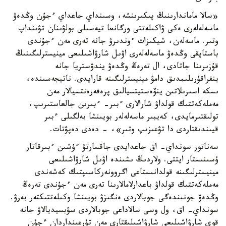
«سالا ماماندارىنىڭ پىكىرىنشە، وسىنداي جاعداي ءجۇن وڭدەۋ
ماسەلەلەرى ەكى ۋاكىلەتتى ورگانعا تيەسىلى بولۋىنان تۋىنداپ
وتىر. ماسەلەن، شيكىزات ءوندىرۋ جانە تەرى مەن ءجۇندى
باستاپقى وڭدەۋ ماسەلەلەرى اۋىل شارۋاشىلىعى مينيسترلىگىنىڭ
قۇزىرىنا جاتادى، ال تەرەڭ وڭدەۋ يندۋستريا جانە
ينفراقۇرىلىمدىق دامۋ مينيسترلىگىنە قارايدى. ناتيجەسىندە،
ىسكە اسىرىلاتىن ينۆەستيتسيالىق پرەفەرەنتسيالار مەن
مەملەكەتتىك قولداۋ شارالارى ءبىر- ءبىرىن جالعاستىرىپ،
تولىقتىرمايدى، كەيبىر ماسەلەلەر بويىنشا بەلگىلى ءبىر
قيىندىقتاردى دا تۋعىزىپ وتىر»، - دەدى دەپۋتات.
سەناتور سونداي- اق جاعدايدى جاقسارتۋ ءۇشىن ءبىرقاتار
ۇسىنىستار ايتتى. ولاردىڭ ىشىندە اۋىل شارۋاشىلىعى
مينيسترلىگىنە قولدانىستاعى اگروونەركاسىپتىك كەشەندى
مەملەكەتتىك قولداۋ باعدارلامالارىنا تەرى مەن ءجۇندى تەرەڭ
وڭدەۋ جونىندەگى جوبالاردى ەنگىزۋ بويىنشا وكىلەتتىكتەر بەرۋ.
سونداي- اق، ول وسى سالاداعى جوبالاردى سۋبسيديالاۋ جانە
قوي شارۋاشىلىعى شارۋاشىلىقتارى مەن تۇرعىنداردان ءجۇن