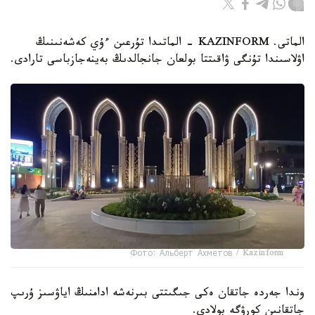
الماتى. KAZINFORM - الماتىدا تۇرعىن ءۇي كەشەنىنىڭ
اۋلاسىندا تۇنگى ۋاقىتتا بولعان جانجالدىڭ بەينەجازباسى تارادى.
Фото: Альберт Ахметов / Kazinform
وندا جەردە جاتقان ەكى جىگىتتى بىرنەشە ادامنىڭ اياۋسىز ۇرىپ
جاتقانىن كورۋگە بولادى.