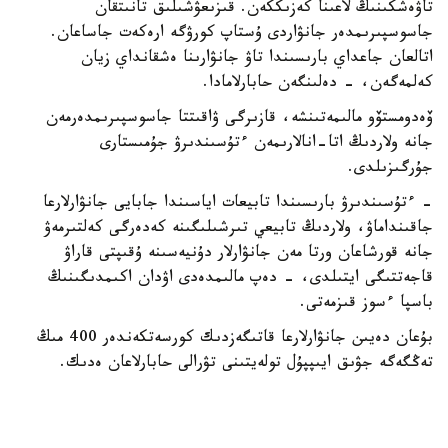
تاۋەشكىنىڭ لاعىنا كەزىككەن. قىزىعۋشىلىق تانىتقان
جاسوسپىرىمدەر جانۋاردى ۇستاپ كورۋگە ارەكەت جاساعان.
اتالعان جاعداي بارىسىندا تاۋ جانۋارىنا ەشقانداي زيان
كەلمەگەن، - دەلىنگەن حابارلامادا.
ۆەدومستۆو مالىمەتىنشە، قازىرگى ۋاقىتتا جاسوسپىرىمدەرمەن
جانە ولاردىڭ اتا-انالارىمەن ءتۇسىندىرۋ جۇمىستارى
جۇرگىزىلدى.
- ءتۇسىندىرۋ بارىسىندا تابيعات اياسىندا جابايى جانۋارلارعا
جاقىنداماۋ، ولاردىڭ تابيعي تىرشىلىگىنە كەدەرگى كەلتىرمەۋ
جانە قورشاعان ورتا مەن جانۋارلار دۇنيەسىنە ۇقىپتى قاراۋ
قاجەتتىگى ايتىلدى، - دەپ مالىمدەدى اۋدان اكىمدىگىنىڭ
باسپا ءسوز قىزمەتى.
بۇعان دەيىن جانۋارلارعا قاتىگەزدىك كورسەتكەندەر 400 مىڭ
تەڭگەگە جۋىق ايىپپۇل تولەيتىنى تۋرالى حابارلاعان ەدىك.