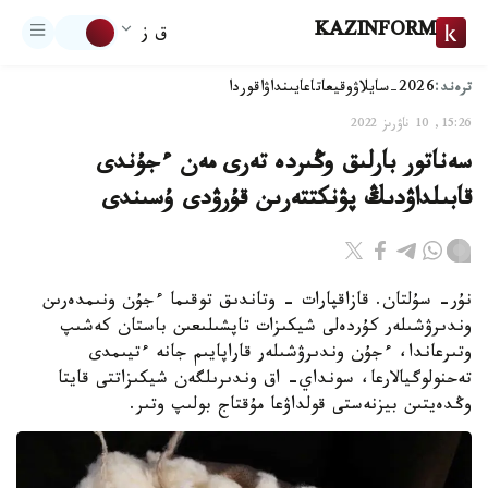
KAZINFORM
ق ز
ترەند:
2026-سايلاۋ
وقيعا
تاعايىنداۋ
اقوردا
15:26, 10 ناۋرىز 2022
سەناتور بارلىق وڭىردە تەرى مەن ءجۇندى
قابىلداۋدىڭ پۋنكتتەرىن قۇرۋدى ۇسىندى
نۇر- سۇلتان. قازاقپارات - وتاندىق توقىما ءجۇن ونىمدەرىن
وندىرۋشىلەر كۇردەلى شيكىزات تاپشىلىعىن باستان كەشىپ
وتىرعاندا، ءجۇن وندىرۋشىلەر قاراپايىم جانە ءتيىمدى
تەحنولوگيالارعا، سونداي- اق وندىرىلگەن شيكىزاتتى قايتا
وڭدەيتىن بيزنەستى قولداۋعا مۇقتاج بولىپ وتىر.