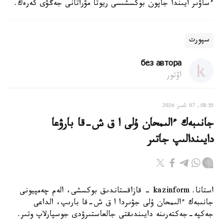
ءساۋىر ايىندا جاپون بوكسشىسى ريوتا مۋراتانى جەڭۋى كەرەك.
سپورت
без автора
اۆتور
08:55, 07 تامىز 2026
جانىبەك ءالىمحان ۇلى ا ق ش-قا بارۋعا
دايىندالىپ جاتىر
استانا. kazinform - قازاقستاندىق بوكسشى، الەم چەمپيونى
جانىبەك ءالىمحان ۇلى جۋىردا ا ق ش-قا بارىپ، الداعى
جەكپە-جەكتەرىنە دايىندىقتى جالعاستىرۋدى جوسپارلاپ وتىر.