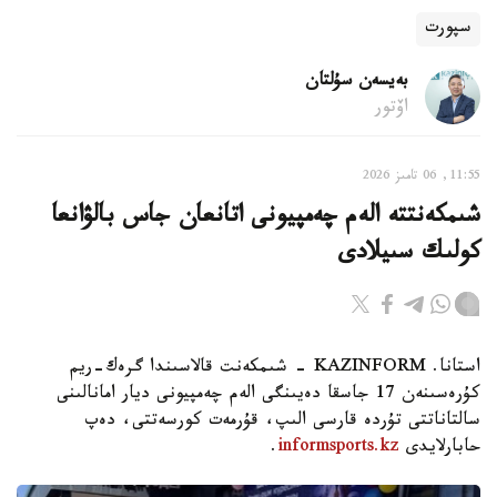
سپورت
بەيسەن سۇلتان
اۆتور
11:55, 06 تامىز 2026
شىمكەنتتە الەم چەمپيونى اتانعان جاس بالۋانعا
كولىك سىيلادى
استانا. KAZINFORM - شىمكەنت قالاسىندا گرەك-ريم
كۇرەسىنەن 17 جاسقا دەيىنگى الەم چەمپيونى ديار امانالىنى
سالتاناتتى تۇردە قارسى الىپ، قۇرمەت كورسەتتى، دەپ
حابارلايدى
informsports.kz
.