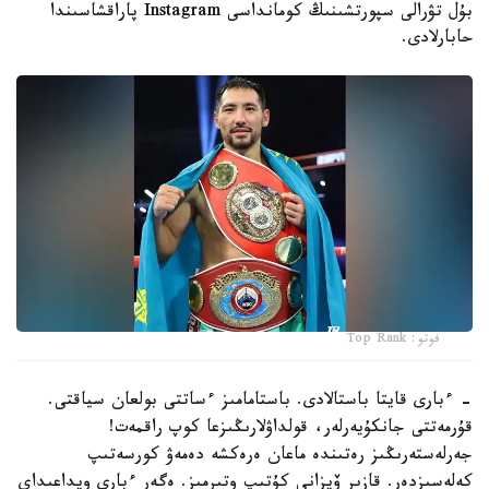
بۇل تۋرالى سپورتشىنىڭ كومانداسى Instagram پاراقشاسىندا
حابارلادى.
فوتو: Top Rank
- ءبارى قايتا باستالادى. باستامامىز ءساتتى بولعان سياقتى.
قۇرمەتتى جانكۇيەرلەر، قولداۋلارىڭىزعا كوپ راقمەت!
جەرلەستەرىڭىز رەتىندە ماعان ەرەكشە دەمەۋ كورسەتىپ
كەلەسىزدەر. قازىر ۆيزانى كۇتىپ وتىرمىز. ەگەر ءبارى ويداعىداي