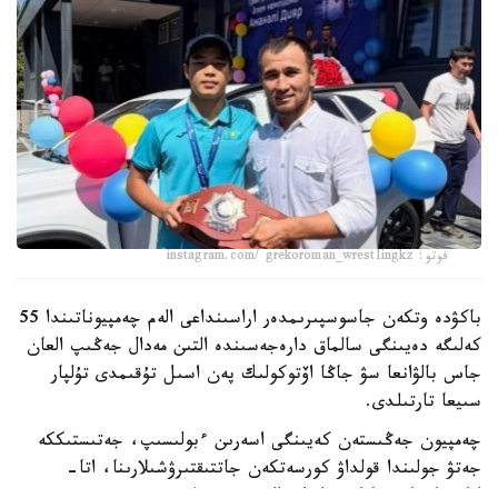
فوتو: instagram.com/ grekoroman_wrestlingkz
باكۋدە وتكەن جاسوسپىرىمدەر اراسىنداعى الەم چەمپيوناتىندا 55
كەلىگە دەيىنگى سالماق دارەجەسىندە التىن مەدال جەڭىپ العان
جاس بالۋانعا سۋ جاڭا اۆتوكولىك پەن اسىل تۇقىمدى تۇلپار
سىيعا تارتىلدى.
چەمپيون جەڭىستەن كەيىنگى اسەرىن ءبولىسىپ، جەتىستىككە
جەتۋ جولىندا قولداۋ كورسەتكەن جاتتىقتىرۋشىلارىنا، اتا-