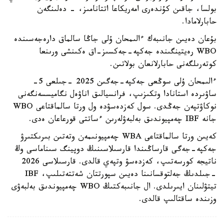
بولسا، جاقىن كۇندەرى امەريكاعا اتتانامىز، - دەلىنگەن
حابارلامادا.
بۇعان دەيىن جانىبەك ءالىمحان ۇلى جاڭا سالماق دارەجەسىندە
WBO رەيتينگىندە جەكپە-جەكسىز-اق ەكىنشى ورىنعا
كوتەرىلگەنى حابارلانعان بولاتىن.
ءالىمحان ۇلى سوڭعى جەكپە-جەگىن 2025 -جىلعى 5-
ساۋىردە استانادا وتكىزىپ، فرانسيالىق اناۋەل نگاميسسەنگەنى
نوكاۋتپەن جەڭدى. سول كەزدەسۋدە ول ورتا سالماقتاعى WBO
جانە IBF چەمپيوندىق بەلبەۋلەرىن ءساتتى قورعاعان ەدى.
كەيىن ورتا سالماقتاعى WBA چەمپيونىمەن وتەتىن بىرىكتىرۋ
جەكپە-جەگى قارساڭىندا قارسىلاسىنىڭ دوپينگ سىناماسى وڭ
ناتيجە كورسەتىپ، كەزدەسۋ وتپەي قالدى. قارسىلاسى 2026
-جىلدىڭ جەلتوقسانىنا دەيىن سپورتتان شەتتەتىلىپ، IBF
تيتۋلىنان ايىرىلدى. ال جانىبەكتىڭ WBO چەمپيوندىق بەلبەۋى
وزىندە ساقتالىپ قالدى.