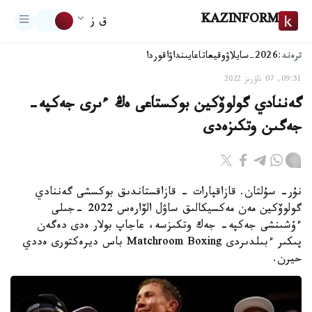
KAZINFORM
ق ز
ترەند:
2026-سايلاۋ
وقيعا
تاعايىنداۋ
اقوردا
09:51, 07 ناۋرىز 2022
گەننادي گولوۆكين بوكستاعى ەڭ ءىرى جەكپە-
جەگىن وتكىزەدى
نۇر- سۇلتان. قازاقپارات - قازاقستاندىق بوكسشى گەننادي
گولوۆكين مەن مەكسيكالىق ساۋل الۆارەس 2022 -جىلى
ءۇشىنشى جەكپە- جەك وتكىزسە، عاجاپ بولار ەدى دەگەن
پىكىر ءبىلدىردى Matchroom Boxing باس ديرەكتورى ەددي
حيرن.