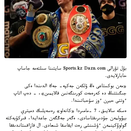
بۇل تۋرالى Sports.kz Dazn.com سايتىنا سىلتەمە جاساپ
حابارلايدى.
«مەن بوكستاعى ەڭ ۇلكەن جەكپە- جەك الدىندا ەكى
جىگىتتىڭ دە كەرەمەت كورىنگەنىن قالايمىن»، - دەپ اتاپ
ءوتتى حيرن ءوز سۇحباتىندا.
ەسكە سالايىق، 7 -مامىردا «كانەلو» رەسەيلىك دميتري
بيۆولمەن جۇدىرىقتاسادى، ەگەر جەڭگەن جاعدايدا، قىركۇيەكتە
گولوۆكينمەن ءۇشىنشى رەت ايقاسقا شىعادى. ال قازاقستاندىققا