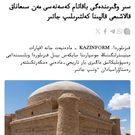
سىر وڭىرىندەگى باقاتام كەسەنەسى مەن سىعاناق
قالاشىعى قالپىنا كەلتىرىلىپ جاتىر
قىزىلوردا. KAZINFORM - مادەنيەت جانە اقپارات
مينيسترلىگىنىڭ جوسپارىنا سايكەس بيىل قىزىلوردا وبلىسىنداعى
رەسپۋبليكالىق ماڭىزى بار تاريحي-مادەني ەسكەرتكىشتەر
رەستاۆراسيادان ءوتىپ جاتىر.