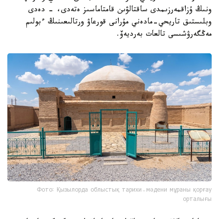
ونىڭ ۇزاقمەرزىمدى ساقتالۋىن قامتاماسىز ەتەدى، - دەدى
وبلىستىق تاريحي-مادەني مۇرانى قورعاۋ ورتالىعىنىڭ ءبولىم
مەڭگەرۋشىسى تالعات بەرديەۆ.
Фото: Қызылорда облыстық тарихи-мәдени мұраны қорғау
орталығы