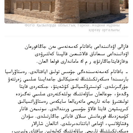
Фото: Қызылорда облыстық тарихи-мәдени мұраны
қорғау орталығы
قازالى اۋدانىنداعى باقاتام كەسەنەسى مەن جاڭاقورعان
اۋدانىنداعى سىعاناق قالاشىعىن قالپىنا كەلتىرۋدى
«قازقايتاجاڭارتۋ» ر م ك ماماندارى قولعا العان.
- باقاتام كەسەنەسىندەگى جۇمىس تولىق اياقتالدى. رەستاۆراسيا
بارىسىندا ەسكەرتكىشتىڭ تەحنيكالىق جاعدايىنا عىلىمي زەرتتەۋ
جۇرگىزىلدى. كونسترۋكسيالىق كۇشەيتۋ، جىكتەردى قايتا
وڭدەۋ، جوعالعان ساۋلەتتىك بولشەكتەردى عىلىمي نەگىزدە
تولىقتىرۋ جانە تاريحي ماتەريالعا سايكەس رەستاۆراتسيالىق
كىرپىشپەن قايتا قالاۋ جۇمىسى ورىندالدى. سونىمەن قاتار
كۇمبەزدىڭ قورعانىش سىلاق قاباتى جاڭارتىلدى. سۋدان
وقشاۋلانىپ، اۋماعى اباتتاندىرىلدى. اتالعان شارالار
ەسكەرتكىشتىڭ تاريحي ساۋلەتتىك كەلبەتىن ساقتاي وتىرىپ،