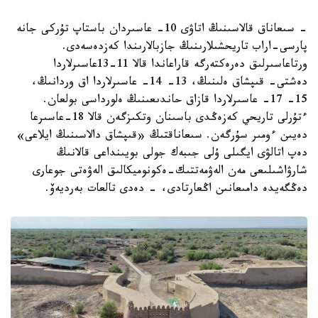
- سىعاناق قالاسىنىڭ اتاۋى 10- عاسىردان باستاپ تۇركى جانە
پارسى-اراب تاريحشىلارىنىڭ جازبالارىندا كەزدەسەدى.
ورتاعاسىرلىق دەرەكتەرگە قاراعاندا قالا 11-13عاسىرلاردا
دەشتى- قىپشاق ەلىنىڭ، 13- 14- عاسىرلاردا اق وردانىڭ،
15- 17- عاسىرلاردا قازاق حاندىعىنىڭ ەلورداسى بولعان.
ءتۇرلى تاريحي كەزەڭدى باسىنان وتكىزگەن قالا 18-عاسىرعا
دەيىن ءومىر سۇرگەن. سىعاناقتىڭ «قىپشاق دالاسىنىڭ ايلاعى»
دەپ اتالۋى ايگىلى ۇلى جىبەك جولى بويىنداعى قالانىڭ
شارۋاشىلىعى مەن الەۋمەتتىك-ەكونوميكالىق الەۋەتى جوعارى
دەڭگەيدە دامىعانىن اڭعارتادى، - دەدى تالعات بەرديەۆ.