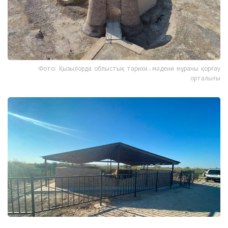
Фото: Қызылорда облыстық тарихи-мәдени мұраны қорғау
орталығы
Фото: Қызылорда облыстық тарихи-мәдени мұраны қорғау