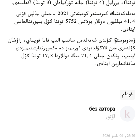
توننا)، يزرايل (4 توننا) جانە تۇركيادان (3 توننا) اكەلىندى.
مەملەكەتتىك كىرىستەر كوميتەتى 2021 -جىلى جالپى قۇنى
41,4 ميلليون دوللار بولاتىن 5752 توننا گۇل يمپورتتالعانىن
ايتادى.
ۆەدوموستۆا گۇلدى شەتەلدەن ساتىپ الىپ قانا قويماي، راۋشان
گۇلدەرى مەن لالاگۇلدەردى ءوزىمىز دە ەكسپورتتايتىنىمىزدى
ايتىپ، وتكەن جىلى 71,4 مىڭ دوللارعا 17,8 توننا گۇل
ساتقاندارىن ايتادى.
قوعام
без автора
اۆتور
22:29, 06 تامىز 2026