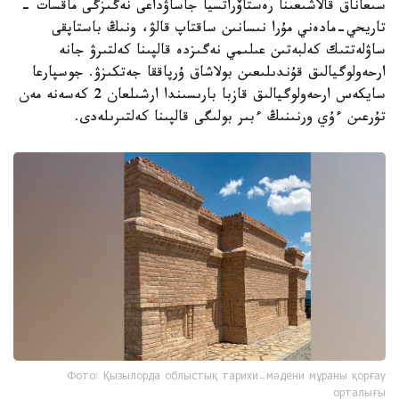
سىعاناق قالاشىعىنا رەستاۆراتسيا جاساۋداعى نەگىزگى ماقسات -
تاريحي-مادەني مۇرا نىسانىن ساقتاپ قالۋ، ونىڭ باستاپقى
ساۋلەتتىك كەلبەتىن عىلىمي نەگىزدە قالپىنا كەلتىرۋ جانە
ارحەولوگيالىق قۇندىلىعىن بولاشاق ۇرپاققا جەتكىزۋ. جوسپارعا
سايكەس ارحەولوگيالىق قازبا بارىسىندا ارشىلعان 2 كەسەنە مەن
تۇرعىن ءۇي ورنىنىڭ ءبىر بولىگى قالپىنا كەلتىرىلەدى.
Фото: Қызылорда облыстық тарихи-мәдени мұраны қорғау
орталығы