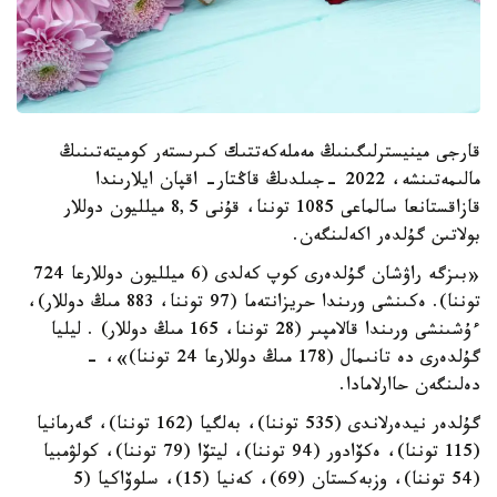
قارجى مينيسترلىگىنىڭ مەملەكەتتىك كىرىستەر كوميتەتىنىڭ
مالىمەتىنشە، 2022 -جىلدىڭ قاڭتار- اقپان ايلارىندا
قازاقستانعا سالماعى 1085 توننا، قۇنى 8,5 ميلليون دوللار
بولاتىن گۇلدەر اكەلىنگەن.
«بىزگە راۋشان گۇلدەرى كوپ كەلدى (6 ميلليون دوللارعا 724
توننا). ەكىنشى ورىندا حريزانتەما (97 توننا، 883 مىڭ دوللار)،
ءۇشىنشى ورىندا قالامپىر (28 توننا، 165 مىڭ دوللار) . ليليا
گۇلدەرى دە تانىمال (178 مىڭ دوللارعا 24 توننا)»، -
دەلىنگەن حاارلامادا.
گۇلدەر نيدەرلاندى (535 توننا)، بەلگيا (162 توننا)، گەرمانيا
(115 توننا)، ەكۆادور (94 توننا)، ليتۆا (79 توننا)، كولۋمبيا
(54 توننا)، وزبەكستان (69)، كەنيا (15)، سلوۆاكيا (5