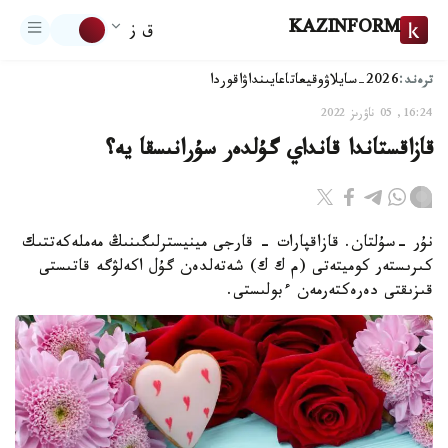
KAZINFORM
ق ز
ترەند:
2026-سايلاۋ
وقيعا
تاعايىنداۋ
اقوردا
16:24, 05 ناۋرىز 2022
قازاقستاندا قانداي گۇلدەر سۇرانىسقا يە؟
نۇر -سۇلتان. قازاقپارات - قارجى مينيسترلىگىنىڭ مەملەكەتتىك
كىرىستەر كوميتەتى (م ك ك) شەتەلدەن گۇل اكەلۋگە قاتىستى
قىزىقتى دەرەكتەرمەن ءبولىستى.