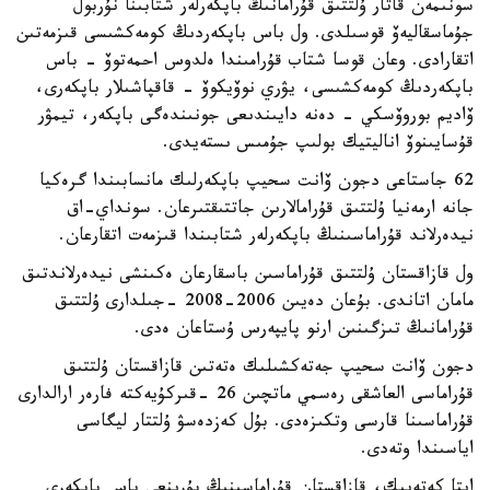
سونىمەن قاتار ۇلتتىق قۇرامانىڭ باپكەرلەر شتابىنا نۇربول
جۇماسقاليەۆ قوسىلدى. ول باس باپكەردىڭ كومەكشىسى قىزمەتىن
اتقارادى. وعان قوسا شتاب قۇرامىندا ەلدوس احمەتوۆ - باس
باپكەردىڭ كومەكشىسى، يۋري نوۆيكوۆ - قاقپاشىلار باپكەرى،
ۆاديم بوروۆسكي - دەنە دايىندىعى جونىندەگى باپكەر، تيمۋر
قۇسايىنوۆ اناليتيك بولىپ جۇمىس ىستەيدى.
62 جاستاعى دجون ۆانت سحيپ باپكەرلىك مانسابىندا گرەكيا
جانە ارمەنيا ۇلتتىق قۇرامالارىن جاتتىقتىرعان. سونداي-اق
نيدەرلاند قۇراماسىنىڭ باپكەرلەر شتابىندا قىزمەت اتقارعان.
ول قازاقستان ۇلتتىق قۇراماسىن باسقارعان ەكىنشى نيدەرلاندتىق
مامان اتاندى. بۇعان دەيىن 2006-2008 -جىلدارى ۇلتتىق
قۇرامانىڭ تىزگىنىن ارنو پايپەرس ۇستاعان ەدى.
دجون ۆانت سحيپ جەتەكشىلىك ەتەتىن قازاقستان ۇلتتىق
قۇراماسى العاشقى رەسمي ماتچىن 26 -قىركۇيەكتە فارەر ارالدارى
قۇراماسىنا قارسى وتكىزەدى. بۇل كەزدەسۋ ۇلتتار ليگاسى
اياسىندا وتەدى.
ايتا كەتەيىك، قازاقستان قۇراماسىنىڭ بۇرىنعى باس باپكەرى