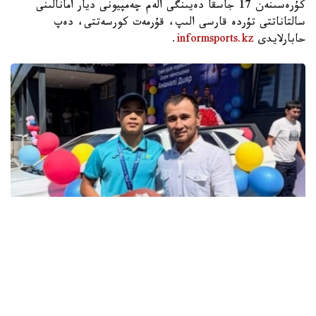
كۇرەسىنەن 17 جاسقا دەيىنگى الەم چەمپيونى ديار امانالىنى
سالتاناتتى تۇردە قارسى الىپ، قۇرمەت كورسەتتى، دەپ
حابارلايدى
informsports.kz
.
فوتو: instagram.com/ grekoroman_wrestlingkz
باكۋدە وتكەن جاسوسپىرىمدەر اراسىنداعى الەم چەمپيوناتىندا 55
كەلىگە دەيىنگى سالماق دارەجەسىندە التىن مەدال جەڭىپ العان
جاس بالۋانعا سۋ جاڭا اۆتوكولىك پەن اسىل تۇقىمدى تۇلپار