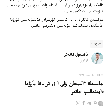
تالعات بايسۋفينوۆ ءبىر ايدان استام ۋاقىت بۇرىن ءوز ەركىمەن
قىزمەتىنەن كەتكەن ەدى.
سونىمەن قاتار ق ف ف كاسىبي تۋرنيرلەر كۇنتىزبەسىن قۇرۋدا
جاساندى ينتەللەكت جۇيەسىن ەنگىزىپ جاتىر.
سپورت
باقىتجول كاكەش
اۆتور
08:55, 07 تامىز 2026
جانىبەك ءالىمحان ۇلى ا ق ش-قا بارۋعا
دايىندالىپ جاتىر