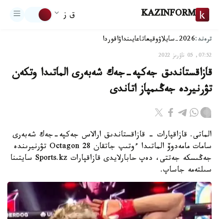
KAZINFORM
ق ز
ترەند:
2026-سايلاۋ
وقيعا
تاعايىنداۋ
اقوردا
07:52, 05 ناۋرىز 2022
قازاقستاندىق جەكپە-جەك شەبەرى الماتىدا وتكەن
تۋرنيردە جەڭىمپاز اتاندى
الماتى. قازاقپارات - قازاقستاندىق ارالاس جەكپە-جەك شەبەرى
سامات مامەدوۆ الماتىدا ءوتىپ جاتقان Octagon 28 تۋرنيرىندە
جەڭىسكە جەتتى، دەپ حابارلايدى قازاقپارات Sports.kz سايتىنا
سىلتەمە جاساپ.