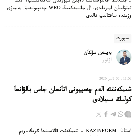
-جىلدىڭ جەلتوقسانىنا دەيىن سپورتتان شەتتەتىلىپ، IBF
تيتۋلىنان ايىرىلدى. ال جانىبەكتىڭ WBO چەمپيوندىق بەلبەۋى
وزىندە ساقتالىپ قالدى.
سپورت
بەيسەن سۇلتان
اۆتور
11:55, 06 تامىز 2026
شىمكەنتتە الەم چەمپيونى اتانعان جاس بالۋانعا
كولىك سىيلادى
استانا. KAZINFORM - شىمكەنت قالاسىندا گرەك-ريم