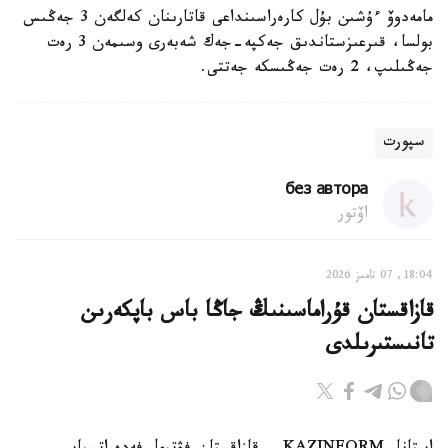
مامەدوۆ ءۇشىن بۇل كارەراسىنداعى قاتارىنان كەلگەن 3 جەڭىس
بولسا، قىرعىزستاندىق جەكپە-جەك شەبەرى وسىمەن 3 رەت
جەڭىلىپ، 2 رەت جەڭىسكە جەتتى.
سپورت
без автора
اۆتور
18:04, 07 تامىز 2026
قازاقستان قۇراماسىنىڭ جاڭا باس باپكەرىن
تانىستىرىلدى