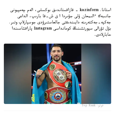
استانا. kazinform - قازاقستاندىق بوكسشى، الەم چەمپيونى
جانىبەك ءالىمحان ۇلى جۋىردا ا ق ش-قا بارىپ، الداعى
جەكپە-جەكتەرىنە دايىندىقتى جالعاستىرۋدى جوسپارلاپ وتىر.
بۇل تۋرالى سپورتشىنىڭ كومانداسى Instagram پاراقشاسىندا
حابارلادى.
فوتو: Top Rank