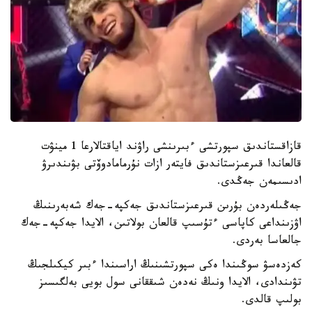
قازاقستاندىق سپورتشى ءبىرىنشى راۋند اياقتالارعا 1 مينۋت
قالعاندا قىرعىزستاندىق فايتەر ازات نۇرمامادوۆتى بۋىندىرۋ
ادىسىمەن جەڭدى.
جەڭىلەردەن بۇرىن قىرعىزستاندىق جەكپە-جەك شەبەرىنىڭ
اۋزىنداعى كاپاسى ءتۇسىپ قالعان بولاتىن، الايدا جەكپە-جەك
جالعاسا بەردى.
كەزدەسۋ سوڭىندا ەكى سپورتشىنىڭ اراسىندا ءبىر كيكىلجىڭ
تۋىندادى، الايدا ونىڭ نەدەن شىققانى سول بويى بەلگىسىز
بولىپ قالدى.