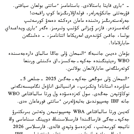
- ءبارى قايتا باستالادى. باستامامىز ءساتتى بولعان سياقتى.
قۇرمەتتى جانكۇيەرلەر، قولداۋلارىڭىزعا كوپ راقمەت!
جەرلەستەرىڭىز رەتىندە ماعان ەرەكشە دەمەۋ كورسەتىپ
كەلەسىزدەر. قازىر ۆيزانى كۇتىپ وتىرمىز. ەگەر ءبارى ويداعىداي
بولسا، جاقىن كۇندەرى امەريكاعا اتتانامىز، - دەلىنگەن
حابارلامادا.
بۇعان دەيىن جانىبەك ءالىمحان ۇلى جاڭا سالماق دارەجەسىندە
WBO رەيتينگىندە جەكپە-جەكسىز-اق ەكىنشى ورىنعا
كوتەرىلگەنى حابارلانعان بولاتىن.
ءالىمحان ۇلى سوڭعى جەكپە-جەگىن 2025 -جىلعى 5-
ساۋىردە استانادا وتكىزىپ، فرانسيالىق اناۋەل نگاميسسەنگەنى
نوكاۋتپەن جەڭدى. سول كەزدەسۋدە ول ورتا سالماقتاعى WBO
جانە IBF چەمپيوندىق بەلبەۋلەرىن ءساتتى قورعاعان ەدى.
كەيىن ورتا سالماقتاعى WBA چەمپيونىمەن وتەتىن بىرىكتىرۋ
جەكپە-جەگى قارساڭىندا قارسىلاسىنىڭ دوپينگ سىناماسى وڭ
ناتيجە كورسەتىپ، كەزدەسۋ وتپەي قالدى. قارسىلاسى 2026