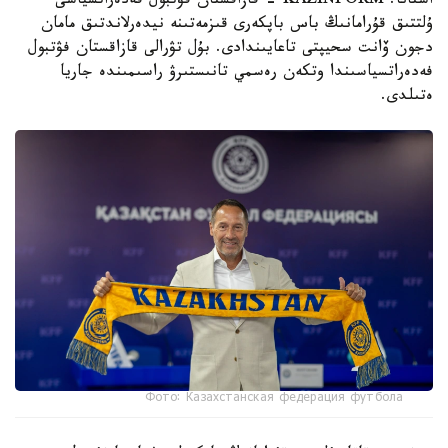
استانا. KAZINFORM - قازاقستان فۋتبول فەدەراتسياسى
ۇلتتىق قۇرامانىڭ باس باپكەرى قىزمەتىنە نيدەرلاندتىق مامان
دجون ۆانت سحيپتى تاعايىندادى. بۇل تۋرالى قازاقستان فۋتبول
فەدەراتسياسىندا وتكەن رەسمي تانىستىرۋ راسىمىندە جاريا
ەتىلدى.
Фото: Казахстанская федерация футбола