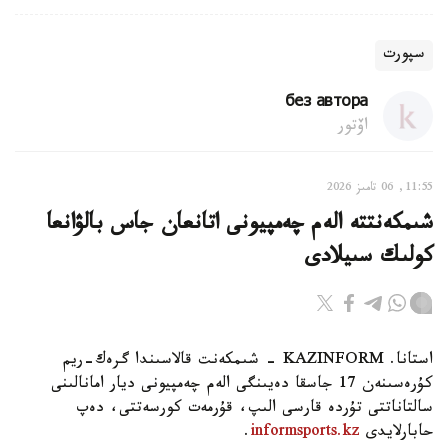
سپورت
без автора
اۆتور
11:55, 06 تامىز 2026
شىمكەنتتە الەم چەمپيونى اتانعان جاس بالۋانعا
كولىك سىيلادى
استانا. KAZINFORM - شىمكەنت قالاسىندا گرەك-ريم
كۇرەسىنەن 17 جاسقا دەيىنگى الەم چەمپيونى ديار امانالىنى
سالتاناتتى تۇردە قارسى الىپ، قۇرمەت كورسەتتى، دەپ
حابارلايدى
informsports.kz
.