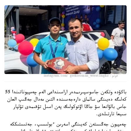
فوتو: instagram.com/ grekoroman_wrestlingkz
باكۋدە وتكەن جاسوسپىرىمدەر اراسىنداعى الەم چەمپيوناتىندا 55
كەلىگە دەيىنگى سالماق دارەجەسىندە التىن مەدال جەڭىپ العان
جاس بالۋانعا سۋ جاڭا اۆتوكولىك پەن اسىل تۇقىمدى تۇلپار
سىيعا تارتىلدى.
چەمپيون جەڭىستەن كەيىنگى اسەرىن ءبولىسىپ، جەتىستىككە