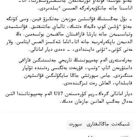
جەتۋ جولىندا قولداۋ كورسەتكەن جاتتىقتىرۋشىلارىنا، اتا-
اناسىنا جانە جانكۇيەرلەرگە العىسىن ءبىلدىردى.
- بۇل جەڭىستىڭ قۋانىشىن سوزبەن جەتكىزۋ قيىن. وسى كۇنگە
جەتۋ ءۇشىن كوپ ەڭبەك ەتتىك، تالماي جاتتىقتىق. قۋانىشىمدى
وتباسىممەن جانە بارشا قازاقستان حالقىمەن بولىسەمىن. ەڭ
الدىمەن باپكەرلەرىمە جانە اتا-اناما شەكسىز العىس ايتامىن. ولار
مەنى كۇنى-ءتۇنى دايىندادى، - دەدى ديار امانالى.
جەرلەستەرى الەم چەمپيونىنىڭ تاريحي جەتىستىگىن قازاقى
داستۇرمەن اتاپ ءوتىپ، قۇرمەت بەلگىسى رەتىندە تۇلپار
مىنگىزدى. جاس سپورتشى جاڭا سايگۇلىگىن قۋانىشپەن
قابىلداپ، العاش رەت تىزگىندەدى.
ديار امانالى گرەك-ريم كۇرەسىنەن U17 الەم چەمپيوناتىندا التىن
مەدال جەڭىپ العانىن جازعان ەدىك.
شىمكەنت جاڭالىقتارى
سپورت