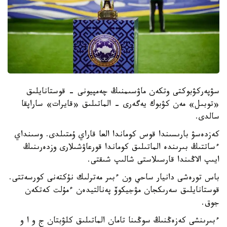
سۋپەركۋبوكتى وتكەن ماۋسىمنىڭ چەمپيونى - قوستانايلىق
«توبىل» مەن كۋبوك يەگەرى - الماتىلىق «قايرات» ساراپقا
سالدى.
كەزدەسۋ بارىسىندا قوس كوماندا العا قاراي ۇمتىلدى. وسىنداي
ءساتتىڭ بىرىندە الماتىلىق كوماندا قورعاۋشىلارى وزدەرىنىڭ
ايىپ الاڭىندا قارسىلاستى شالىپ شىقتى.
باس تورەشى دانيار ساحي ون ءبىر مەترلىك نۇكتەنى كورسەتتى.
قوستانايلىق سەرىكجان مۋجيكوۆ پەنالتيدەن ءمۇلت كەتكەن
جوق.
ءبىرىنشى كەزەڭنىڭ سوڭىنا تامان الماتىلىق كلۋبتان ج و ا و