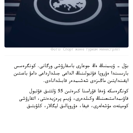
Фото: Спорт және туризм министрлігі
بۇل - ۇيىمنىڭ ەڭ جوعارى باسقارۋشى ورگانى. كونگرەسس
بارىسىندا ەۋروپا فۋتبولىنىڭ الداعى جىلدارداعى دامۋ باعىتىن
ايقىندايتىن ماڭىزدى شەشىمدەر قابىلدانادى.
كونگرەسكە ۋەفا قۇرامىنا كىرەتىن 55 ۇلتتىق فۋتبول
قاۋىمداستىعىنىڭ وكىلدەرى، ۇيىم پرەزيدەنتى، اتقارۋشى
كوميتەت مۇشەلەرى، فيفا، ەۋروپالىق ليگالار، كلۋبتىق
بىرلەستىكتەر جانە حالىقارالىق سپورت ۇيىمدارىنىڭ وكىلدەرى
قاتىسادى.
الداعى كونگرەستىڭ باستى ەرەكشەلىكتەرىنىڭ ءبىرى - سايلاۋ