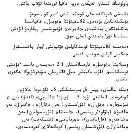
پاولونىڭ الىستان تەپكەن دوبى قاقپا تورىندا تۋلاپ جاتتى.
ەكىنشى كەزەڭدە ەكى كوماندا تاعى ءبىر گول سوعۋ
مۇمكىندىگىن ىزدەدى. 62-مينۋتتا «توبىل» قاقپاسىنا
بەلگىلەنگەن پەنالتيدى «قايرات» فۋتبولشىسى ريكاردۋ الۆەش
نىساناعا تۋرا باعىتتاي العان جوق.
ەسەسىنە 83-مينۋتتا قوستانايلىق فۋتبولشى ايبار جاقسىلىقوۆ
جەڭىس گولىن سوعىپ كەتتى.
وسىلايشا «توبىل» قارسىلاسىنان 2:1 ەسەبىمەن باسىم ءتۇستى.
قوستانايلىق كلۋب ەكىنشى جىل قاتارىنان سۋپەركۋبوك يەگەرى
اتاندى.
ەسكە سالساق، بيىل ەل بىرىنشىلىگى 5- ناۋرىزدا جالاۋىن
كوتەرەدى. العاشقى تۋردا 5- ناۋرىزدا «كاسپي» (اقتاۋ) مەن «
قىزىلجار»، «تۇران» (تۇركىستان) مەن «تاراز»، «اتىراۋ» مەن
«اقسۋ» (پاۆلودار وبلىسى)، «استانا» (نۇر-سۇلتان) مەن
«شاحتەر» (قاراعاندى)، «ورداباسى» (شىمكەنت) مەن
«ماقتاارال» (تۇركىستان وبلىسى) كوماندالارى كەزدەسەدى.