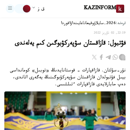
KAZINFORM
ق ز
ترەند:
2026-سايلاۋ
وقيعا
تاعايىنداۋ
اقوردا
22:19, 02 ناۋرىز 2022
فۋتبول: قازاقستان سۋپەركۋبوگىن كىم يەلەندى
نۇر-سۇلتان. قازاقپارات - قوستانايدىڭ «توبىل» كومانداسى
بيىل فۋتبولدان قازاقستان سۋپەركۋبوگىنىڭ يەگەرى اتاندى،
دەپ حابارلايدى قازاقپارات ءتىلشىسى.