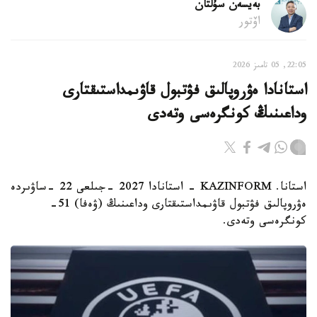
بەيسەن سۇلتان
اۆتور
22:05, 05 تامىز 2026
استانادا ەۋروپالىق فۋتبول قاۋىمداستىقتارى
وداعىنىڭ كونگرەسى وتەدى
استانا. KAZINFORM - استانادا 2027 -جىلعى 22 -ساۋىردە
ەۋروپالىق فۋتبول قاۋىمداستىقتارى وداعىنىڭ (ۋەفا) 51-
كونگرەسى وتەدى.