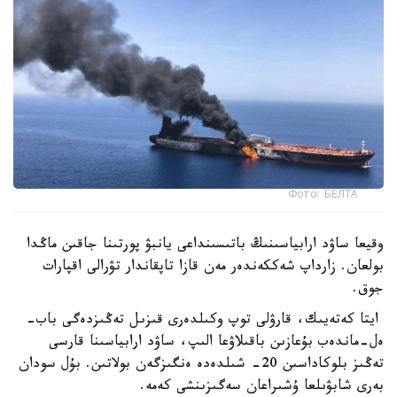
Фото: БЕЛТА
وقيعا ساۋد ارابياسىنىڭ باتىسىنداعى يانبۋ پورتىنا جاقىن ماڭدا
بولعان. زارداپ شەككەندەر مەن قازا تاپقاندار تۋرالى اقپارات
جوق.
ايتا كەتەيىك، قارۋلى توپ وكىلدەرى قىزىل تەڭىزدەگى باب-
ەل-ماندەب بۇعازىن باقىلاۋعا الىپ، ساۋد ارابياسىنا قارسى
تەڭىز بلوكاداسىن 20- شىلدەدە ەنگىزگەن بولاتىن. بۇل سودان
بەرى شابۋىلعا ۇشىراعان سەگىزىنشى كەمە.