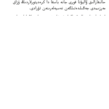
حالىقارالىق ۆاليۋتا قورى جانە باسقا دا كرەديتورلاردىڭ ۇزاق
مەرزىمدى جەڭىلدەتىلگەن نەسيەلەرىنەن تۇرادى.
ادىلبەك قاسىماليەۆتىڭ ايتۋىنشا، قىرعىزستان زاڭناماسىنا
سايكەس مەملەكەتتىك قارىزدىڭ جالپى ىشكى ونىمگە
شاققانداعى ۇلەسى 60 پايىزدان اسپاۋى ءتيىس. الايدا
پرەزيدەنت سادىر جاپاروۆتىڭ تاپسىرماسىمەن بۇل شەك 50 پايىز
دەڭگەيىندە بەلگىلەنگەن.
قازىرگى ۋاقىتتا قىرعىزستاننىڭ مەملەكەتتىك قارىزى ج ءى و-
ءنىڭ 42 پايىزىن، ال سىرتقى قارىزى 22 پايىزىن قۇرايدى. ەل
بيلىگى سىرتقى قارىز كولەمىن ازايتىپ، ىشكى قارىزدى كەزەڭ-
كەزەڭىمەن ۇلعايتۋ ساياساتىن ۇستانىپ وتىر. بۇعان دەيىن
قىرعىزستاننىڭ سىرتقى قارىزىن 2035 -جىلعا دەيىن تولىق
وتەۋدى جوسپارلاپ وتىرعانى حابارلانعان.
الەم