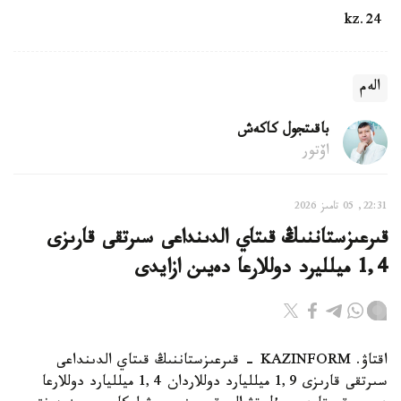
24.kz
الەم
باقىتجول كاكەش
اۆتور
22:31, 05 تامىز 2026
قىرعىزستاننىڭ قىتاي الدىنداعى سىرتقى قارىزى
1,4 ميلليرد دوللارعا دەيىن ازايدى
اقتاۋ. KAZINFORM - قىرعىزستاننىڭ قىتاي الدىنداعى
سىرتقى قارىزى 1,9 ميلليارد دوللاردان 1,4 ميلليارد دوللارعا