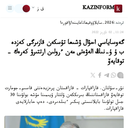
KAZINFORM
ق ز
ترەند:
2026-سايلاۋ
وقيعا
تاعايىنداۋ
اقوردا
11:24, 02 ناۋرىز 2022
گەوساياسي احۋال ۋشىعا تۇسكەن قازىرگى كەزدە
ب ۇ ۇ-نىڭ الەۋەتى مەن ءرولىن ارتتىرۋ كەرەك -
توقايەۆ
نۇر-سۇلتان. قازاقپارات - قازاقستان پرەزيدەنتى قاسىم-جومارت
توقايەۆ قازاقستاننىڭ بىرىككەن ۇلتتار ۇيىمىنا مۇشە بولۋىنا 30
جىل تولۋىنا بايلانىستى پىكىر ءبىلدىردى، دەپ حابارلايدى
قازاقپارات.