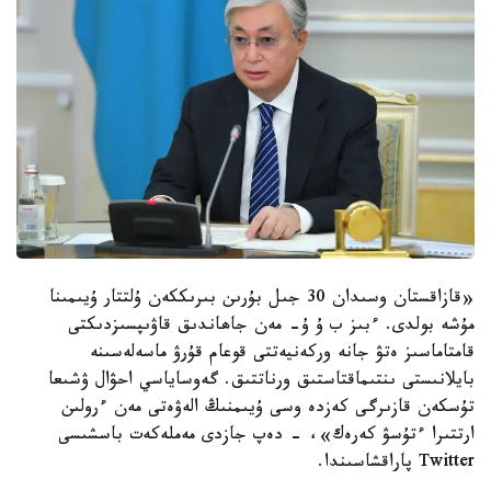
«قازاقستان وسىدان 30 جىل بۇرىن بىرىككەن ۇلتتار ۇيىمىنا
مۇشە بولدى. ءبىز ب ۇ ۇ- مەن جاھاندىق قاۋىپسىزدىكتى
قامتاماسىز ەتۋ جانە وركەنيەتتى قوعام قۇرۋ ماسەلەسىنە
بايلانىستى ىنتىماقتاستىق ورناتتىق. گەوساياسي احۋال ۋشىعا
تۇسكەن قازىرگى كەزدە وسى ۇيىمنىڭ الەۋەتى مەن ءرولىن
ارتتىرا ءتۇسۋ كەرەك»، - دەپ جازدى مەملەكەت باسشىسى
Twitter پاراقشاسىندا.