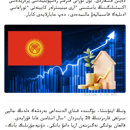
دەيىن قىسقاردى. بۇل تۋرالى قىرعىز رەسپۋبليكاسى پرەزيدەنتى
اكىمشىلىگىنىڭ باسشىسى ءارى مينيسترلەر كابينەتى ءتوراعاسى
ادىلبەك قاسىماليەۆ مالىمدەدى، دەپ حابارلايدى كابار.
Коллаж: e-cis.info
ونىڭ ايتۋىنشا، بۇگىندە قىتاي الدىنداعى بەرەشەك ەلدىڭ جالپى
سىرتقى قارىزىنىڭ 20 پايىزدان ءسال استامىن عانا قۇرايدى.
قالعان بولىگى نەگىزىنەن ازيا دامۋ بانكى، دۇنيەجۇزىلىك بانك،