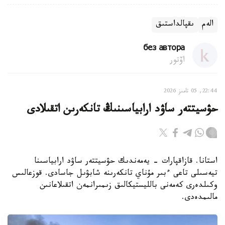
الەم
ىقپالداستىق
без автора
اۆتور
22:44, 05 تامىز 2026
حۋسيتتەر ساۋد ارابياسىنىڭ تانكەرىن اتقىلادى
استانا. قازاقپارات - يەمەندىك حۋسيتتەر ساۋد ارابياسىنا
تيەسىلى تاعى ءبىر مۇناي تانكەرىنە شابۋىل جاسادى. قوزعالىس
وكىلدەرى كەمەنى بالليستيكالىق زىمىرانمەن اتقىلاعانىن
مالىمدەدى.