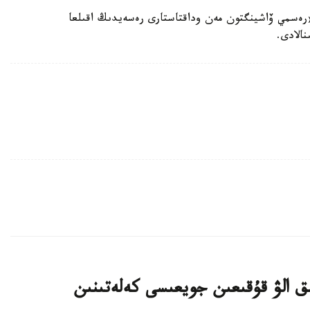
رەسمي ۆاشينگتون مەن وداقتاستارى رەسەيدىڭ اقىلعا
الادى.
ىق الۋ قۇقىعىن جويعىسى كەلەتىنىن