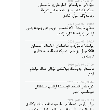
10:24, 07 تامىز 2026
تۋۆاداعى «پاتشالار اڭعارىنان» تابىلعان
ەسكەرتكىشتەر ساق مادەنيەتىن تەرەڭ
زەرتتەۋگە جول اشادى
09:52, 07 تامىز 2026
قىتاي مارستان اكەلىنەتىن توپىراقتى زەرتتەيتىن
ارنايى زەرتحانا تۇرعىزادى
09:25, 07 تامىز 2026
پولشادا بالمۇزداق ساتىلعان ءدامحانا استىنان
900 جىل بۇرىنعى شىركەۋدىڭ قالدىقتارى
تابىلدى
07:06, 07 تامىز 2026
عالىمدار جەردىڭ بولاشاعى تۋرالى تىڭ بولجام
ايتتى
22:44, 06 تامىز 2026
كورەيلەر اقىلدى قوسىمشا ارقىلى ىستىقتان
قورعانىپ ءجۇر
21:43, 06 تامىز 2026
يران پارسى شىعاناعى ەلدەرىنىڭ ەنەرگەتيكالىق