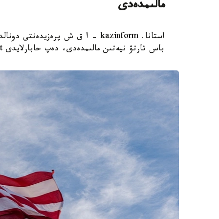
مالىمدەدى
استانا. kazinform - ا ق ش پرەزيدەن
باس تارتۋ نيەتىن مالىمدەدى، دەپ حابارلايدى Report.