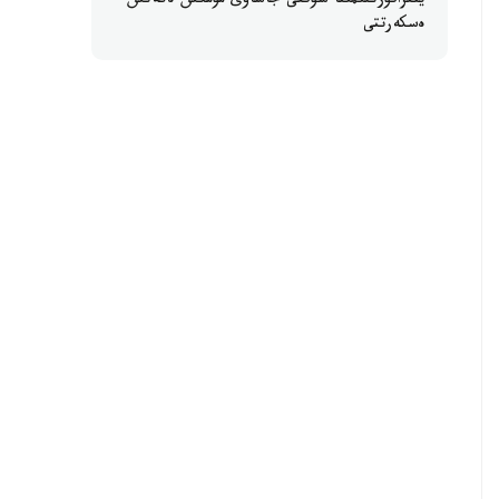
ينفراقۇرىلىمىنا سوققى جاساۋى مۇمكىن ەكەنىن
ەسكەرتتى