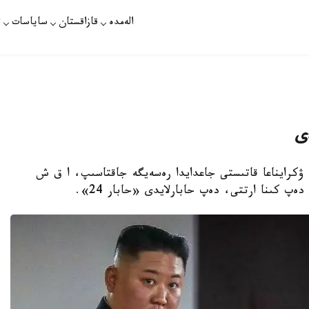
الەمدە
قازاقستان
ساياسات
ت
ى
 ۋكرايناعا قاتىستى جاعدايدا رەسەيگە جاقتاسىپ، ا ق ش
 كىنا ارتتى، دەپ حابارلايدى «حابار 24».