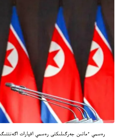
رەسمي ءماتىن جەرگىلىكتى رەسمي اقپارات اگەنتتىگىن