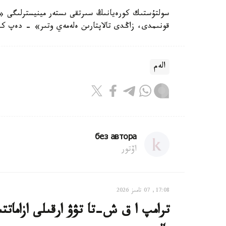
سولتۇستىك كورەيانىڭ سىرتقى ىستەر مينيسترلىگى «
قونىمدى، زاڭدى تالاپتارىن ەلەمەي وتىر» - دەپ كىن
الەم
без автора
اۆتور
17:08, 07 تامىز 2026
ترامپ ا ق ش-تا تۋۋ ارقىلى ازاماتت