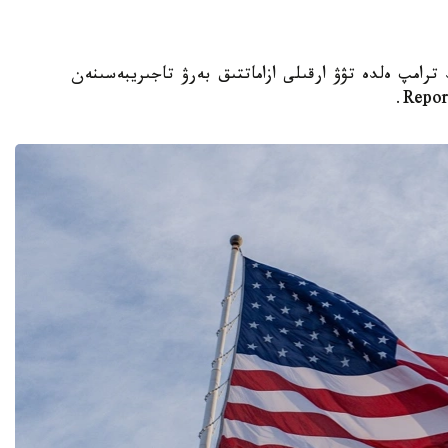
تى دونالد ترامپ ەلدە تۋۋ ارقىلى ازاماتتىق بەرۋ تاجىريبەسىنەن