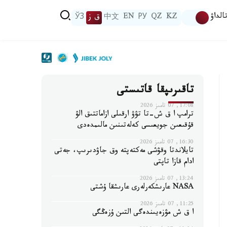
الداۋ
KZ
QZ
РУ
EN
中文
ق ز
ЎЗ
تاقىرىپقا قاتىستى
17:08, 07 تامىز 2026
ترامپ ا ق ش-تا تۋۋ ارقىلى ازاماتتىق الۋ
قۇقىعىن جويعىسى كەلەتىنىن مالىمدەدى
16:30, 07 تامىز 2026
تايلاندتا وقۋشى مەكتەپتە وق جاۋدىرىپ، جەتى
ادام قازا تاپتى
13:24, 07 تامىز 2026
NASA عارىشكەرلەرى عارىشقا ۇشتى
11:25, 07 تامىز 2026
ا ق ش مۋزەيىندەگى التىن ۇزەڭگى