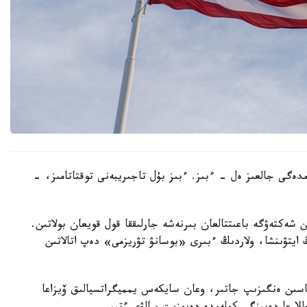
ەمدەگى جالعىز ەل - ءبىز. ءبىز بۇل تاجىريبەنى توقتاتامىز، -
ن شەكتەۋگە باعىتتالعان بىرنەشە جارلىققا قول قويعان بولاتىن.
ايتۋىنشا، ولاردىڭ ءبىرى «بوسانۋ تۋريزمى» دەپ اتالاتىن
ماسىن ەنگىزىپ جاتىر، وعان سايكەس يمميگراتسيالىق ۆيزاعا