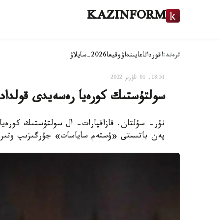
KAZINFORM
ترەند:
اقوردا
تاعايىنداۋ
وقيعا
2026-سايلاۋ
18:51, 01 ناۋرىز 2022
سولتۇستىك كورەيا رەسەيدى قولداد
نۇر- سۇلتان. قازاقپارات- ال سولتۇستىك كورەيا
پەن باتىستى «ۇستەم ساياسات» جۇرگىزىپ وتىر دەپ