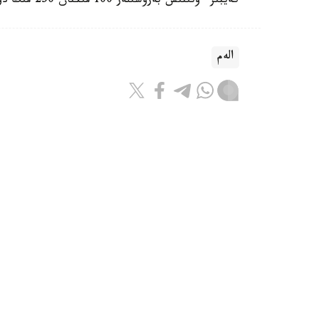
كەيبىر ءوتىنىش بەرۋشىلەر 100 مىڭنان 250 مىڭ دوللارعا دەيىنگى كولەمدە دەپوزيت سالۋى ءتيىس.
الەم
باقىتجول كاكەش
اۆتور
16:30, 07 تامىز 2026
تايلاندتا وقۋشى مەكتەپتە وق جاۋدى
استانا. KAZINFORM - بانگكوكت