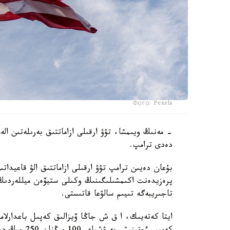
Фото: Pexels
- مەنىڭ ويىمشا، تۋۋ ارقىلى ازاماتتىق بەرىلەتىن ال
دەدى ترامپ.
بۇعان دەيىن ترامپ تۋۋ ارقىلى ازاماتتىق الۋ قاعيداتى
پرەزيدەنت اكىمشىلىگىنىڭ وكىلى ستيۆەن ميللەردىڭ 
تاجىريبەگە تىيىم سالۋعا قاتىستى.
ايتا كەتەيىك، ا ق ش جاڭا ۆيزالىق كەپىل باعدارلا