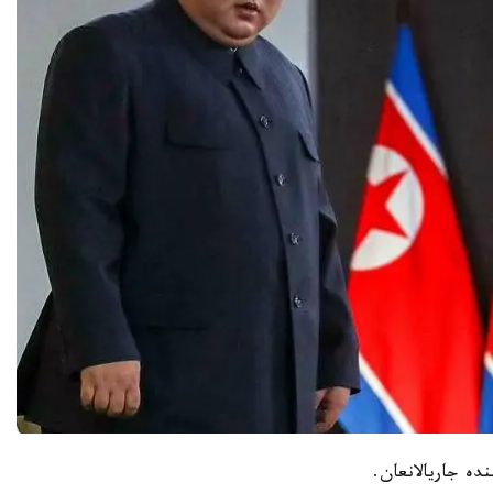
دە جاريالانعان.