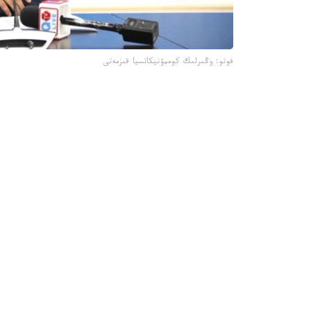
فوتو: وڭىرلىك كوممۋنيكاتسيا قىزمەتى
جىل باسىندا قىزىلوردا 
جارتىسى جابىلدى.
- قاڭتار- اقپان ايلارىندا 4 ى 
مەكتەپ ءبىلىم بەرۋ قىزمەتىن كورسەتىپ كەلەدى، -
وسى ۋاقىت ىشىندە جەكە ازاماتتاردىڭ جولدانىمى بويىنشا جوسپاردان
- مۇنداي تەكسەرۋگە جەكە مەكتەپتەردە مۇعالىمدەرد
دۇرىس راسىمدەلمەۋى، كونكۋرسقا تۇسكەن كانديداتتاردى
تەكسەرۋ قورىتىندىسىمەن لاۋازىم يەلەرى اكىمشىلىك 