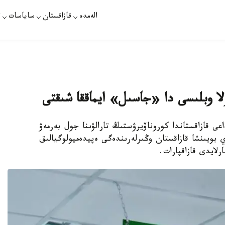
الەمدە
قازاقستان
ساياسات
ت
ولا وبلىسى دا «جاسىل» ايماققا شىقتى
ى قازاقستاندا كوروناۆيرۋستىڭ تارالۋىنا جول بەرمەۋ
2-اقپانداعى جاعداي بويىنشا قازاقستان وڭىرلەرىندەگى ەپيدەميولوگيالىق
رلايدى قازاقپارات.