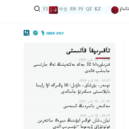
الداۋ
KZ
QZ
РУ
EN
中文
ق ز
ЎЗ
تاقىرىپقا قاتىستى
14:56, 06 تامىز 2026
قىزىلوردادا 32 جەكە مەكتەپتىڭ تەڭ جارتىسى
جابىلىپ قالدى
10:07, 06 تامىز 2026
نوسەر، بۇرشاق، داۋىل: 16 وڭىرگە اۋا رايىنا
بايلانىستى ەسكەرتۋ جاسالدى
11:40, 05 تامىز 2026
سەكسەن باتىردىڭ كىسەسى
09:07, 05 تامىز 2026
تيان-شان قوڭىر ايۋىنىڭ سيرەك ساتتەرىن
فوتوتۇزاق ۆيدەوعا ءتۇسىرىپ الدى