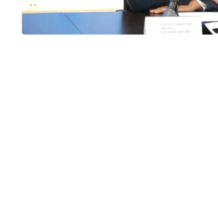
وبلىسىندا 32 جەكە مەكتەپ بار بولاتىن. ارادا جارتى جىل وتپەي جاتىپ سونىڭ تەڭ
ءوز ءوتىنىشى نەگىزىندە قۇرىلتايشىنىڭ شەشىمىمەن جۇمىسىن توقتاتتى.
ليتسەنزياسى بار، ءبىراق ءبىلىم بەرۋ قىزمەتىن توقتاتقان جەكە مەكتەپتەر سانى - 12. بۇگىنگى كۇنى 16 جەكە
 دەدى دەپارتامەنت باسشىسى.
 تىس 13 تەكسەرۋ جۇرگىزىلدى.
ى ارتىق جۇمىسقا تارتۋ، كەيبىر كونكۋرستىق قۇجاتتاردىڭ
ڭ ناتيجەگە قاناعاتتانباۋى سەبەپ. بالاباقشالاردا بالالارعا
زيان كەلۋ جاعدايلارى بويىنشا اتا-انالار شاعىمدانادى. تەكسەرۋ ناتيجەسىندە 30 اكىمشىلىك ءىس قوزعالىپ،
جاۋاپكەرشىلىككە تارتىلدى، - دەدى ءمادي بەكماعانبەتوۆ.