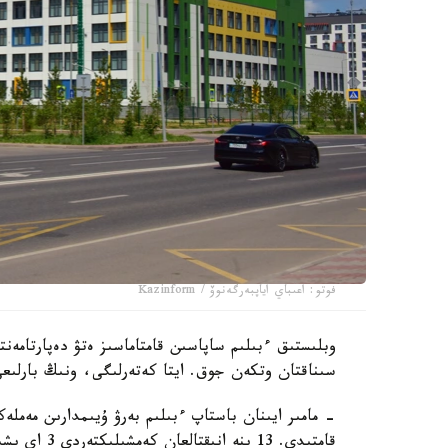
فوتو: اعىباي اياپبەرگەنوۆ / Kazinform
سىناقتان وتكەن جوق. ايتا كەتەرلىگى، ونىڭ بارلىعى
قامتىدى. 13 