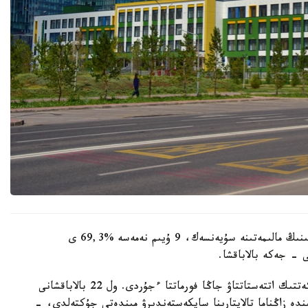
وبلىستىق ءبىلىم ساپاسىن قامتاماسىز ەتۋ دەپارتامەنتىنىڭ مالىمەتىنە سۇيەنسەك، 9 ۇيىم نەمەسە %69,3 ى
 - جەكە بالاباقشا.
- مامىر ايىنان باستاپ ءبىلىم بەرۋ ۇيىمدارىن مەملەكەتتىك اتتەستاتتاۋ جاڭا فورماتتا ءجۇردى. ول 22 بالاباقشانى
ىنە انىقتالعان كەمشىلىكتەردى 3 اي ىشىندە زاڭناما تالاپتارىنا سايكەستەندىرۋ مىندەتى جۇكتەلدى، -