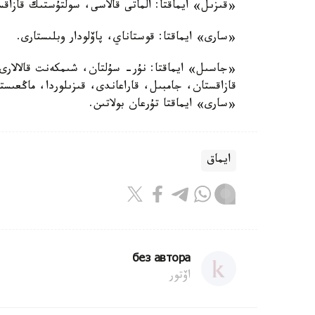
«قىزىل» ايماقتا: الماتى قالاسى، سولتۇستىك قازاق
«سارى» ايماقتا: قوستاناي، پاۆلودار وبلىستارى.
«جاسىل» ايماقتا: نۇر- سۇلتان، شىمكەنت قالالارى، 
قازاقستان، جامبىل، قاراعاندى، قىزىلوردا، ماڭعىستا
«سارى» ايماقتا تۇرعان بولاتىن.
ايماق
без автора
اۆتور