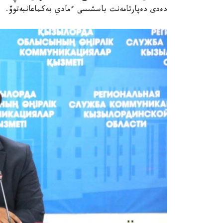
دەدى دەپارتامەنت باسشىسى ءمادي بەكماعانبەتوۆ.