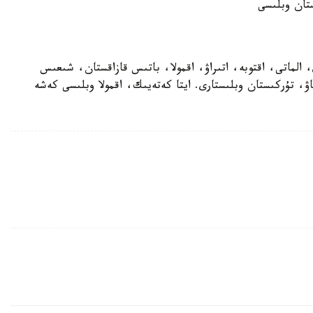
ستان وبلىسى
الماتى، اقتوبە، اتىراۋ، اقمولا، باتىس قازاقستان، شىعىس
ۋ، تۇركىستان وبلىستارى. ايتا كەتەيىك، اقمولا وبلىسى كەشە