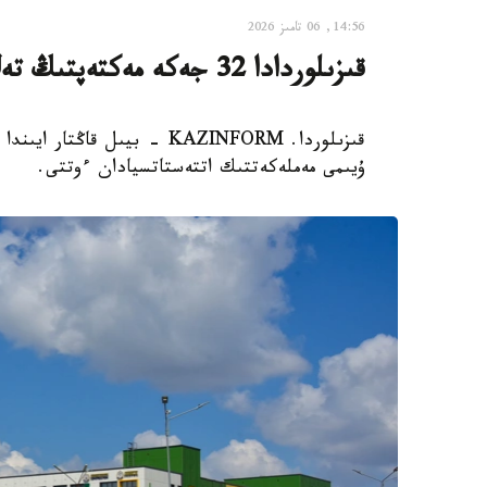
14:56, 06 تامىز 2026
قىزىلوردادا 32 جەكە مەكتەپتىڭ تەڭ جارتىسى جابىلىپ قالدى
ۇيىمى مەملەكەتتىك اتتەستاتسيادان ءوتتى.