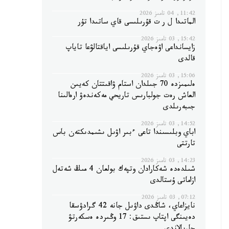
11:42, 04 تامىز 2026
الماتىدا ل ر ت قۇرىلىسى قاي ساتىدا تۇر
15:42, 03 تامىز 2026
زايسانداعى اۋەجاي قۇرىلىسى اياقتالۋعا تاياپ
قالدى
15:06, 03 تامىز 2026
ەلىمىزدە 70 جىلدان استام ۋاقىتتان كەيىن
العاش رەت جولبارىس تاريحي مەكەندەۋ ارەالىنا
جىبەرىلدى
14:52, 03 تامىز 2026
اباي وبلىسىندا تاعى ءبىر اۋىل ىشىمدىكتەن باس
تارتتى
14:23, 03 تامىز 2026
شىلدەدە شەكارادان وتپەك بولعان 4 مىڭ شەتەل
ازاماتى ۇستالدى
07:12, 03 تامىز 2026
نايزاعاي، شاڭدى داۋىل جانە 42 گرادۋسقا
دەيىنگى اپتاپ ىستىق: 17 وڭىردە ەسكەرتۋ