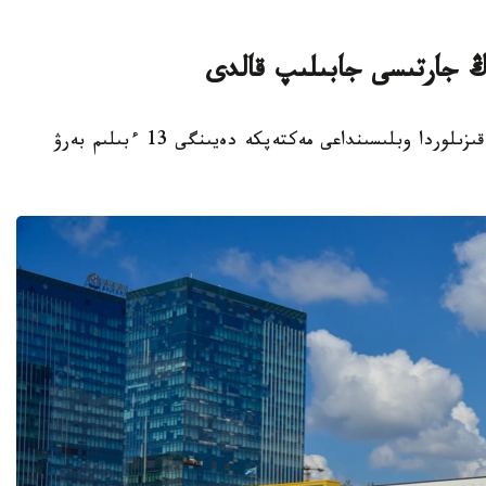
قىزىلوردا. KAZINFORM - بيىل قاڭتار ايىندا قىزىلوردا وبلىسىنداعى مەكتەپكە دەيىنگى 13 ءبىلىم بەرۋ