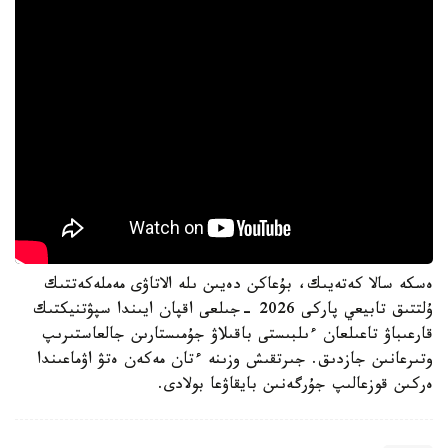
ەسكە سالا كەتەيىك، بۇعاكن دەيىن ىلە الاتاۋى مەملەكەتتىك
ۇلتتىق تابيعي پاركى 2026 -جىلعى اقپان ايىندا سپۋتنيكتىك
قارعىباۋ تاعىلعان ءىلبىستى باقىلاۋ جۇمىستارىن جالعاستىرىپ
وتىرعانىن جازدىق. جىرتقىش وزىنە ءتان مەكەن ەتۋ اۋماعىندا
ەركىن قوزعالىپ جۇرگەنىن بايقاۋعا بولادى.