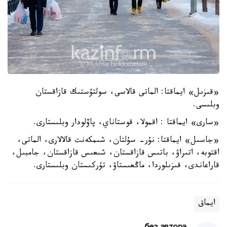
«قىزىل» ايماقتا: الماتى قالاسى، سولتۇستىك قازاقستان
وبلىسى.
«سارى» ايماقتا : اقمولا، قوستاناي، پاۆلودار وبلىستارى.
«جاسىل» ايماقتا: نۇر- سۇلتان، شىمكەنت قالالارى، الماتى،
اقتوبە، اتىراۋ، باتىس قازاقستان، شىعىس قازاقستان، جامبىل،
قاراعاندى، قىزىلوردا، ماڭعىستاۋ، تۇركىستان وبلىستارى.
ايماق