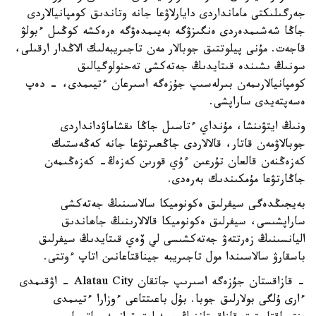
جەرگىلىكتى مامانداردى دايارلاۋعا جانە وتاندىق كومپانيالاردى
جاڭا شەشىمدەردى ەنگىزۋگە بەيىمدەۋگە ەرەكشە كوڭىل ءبولۋ
قاجەت. مۇنى پيلوتتىق جوبالار مەن تاجىريبەلىك الاڭدار ارقىلى،
سونىڭ ىشىندە قىتايدىڭ جەتەكشى تەحنولوگيالىق
كومپانيالارىمەن بىرلەسىپ جۇزەگە اسىرعان ءتيىمدى، - دەپ
ەسەپتەيدى ساراپشى.
ونىڭ ايتۋىنشا، مۇنداي ءتاسىل جاڭا ىقشاماۋدانداردى
جوبالاۋمەن قاتار، قالالاردى جاڭعىرتۋعا جانە كەڭەستىك
كەزەڭنەن قالعان تۇرعىن ءۇي قورىن كەزەڭ- كەزەڭىمەن
جاڭارتۋعا مۇمكىندىك بەرەدى.
بەيجىڭدەگى سيفرلىق ەكونوميكا سالاسىنىڭ جەتەكشى
ساراپشىسى، سيفرلىق ەكونوميكا قالالارىنىڭ جاھاندىق
اليانسىنىڭ زەرتتەۋ جەتەكشىسى لي ۆەي قىتايدىڭ سيفرلىق
باسقارۋ سالاسىندا مول تاجىريبە جيناقتاعانىن اتاپ ءوتتى.
- قازاقستان جۇزەگە اسىرىپ جاتقان Alatau City - اۋقىمدى
ءارى ۇلگى بولارلىق جوبا. بۇل باعىتتاعى ءوزارا ءتيىمدى