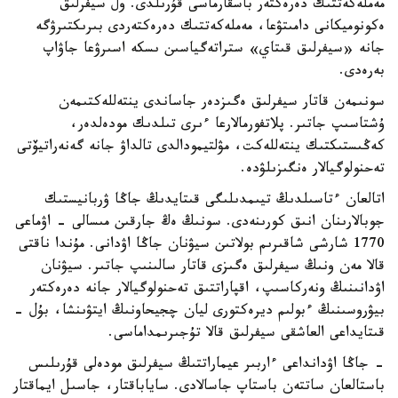
مەملەكەتتىك دەرەكتەر باسقارماسى قۇرىلدى. ول سيفرلىق
ەكونوميكانى دامىتۋعا، مەملەكەتتىك دەرەكتەردى بىرىكتىرۋگە
جانە «سيفرلىق قىتاي» ستراتەگياسىن ىسكە اسىرۋعا جاۋاپ
بەرەدى.
سونىمەن قاتار سيفرلىق ەگىزدەر جاساندى ينتەللەكتىمەن
ۇشتاسىپ جاتىر. پلاتفورمالارعا ءىرى تىلدىك مودەلدەر،
كەڭىستىكتىك ينتەللەكت، مۋلتيمودالدى تالداۋ جانە گەنەراتيۆتى
تەحنولوگيالار ەنگىزىلۋدە.
اتالعان ءتاسىلدىڭ تيىمدىلىگى قىتايدىڭ جاڭا ۋربانيستىك
جوبالارىنان انىق كورىنەدى. سونىڭ ەڭ جارقىن مىسالى - اۋماعى
1770 شارشى شاقىرىم بولاتىن سيۋنان جاڭا اۋدانى. مۇندا ناقتى
قالا مەن ونىڭ سيفرلىق ەگىزى قاتار سالىنىپ جاتىر. سيۋنان
اۋدانىنىڭ ونەركاسىپ، اقپاراتتىق تەحنولوگيالار جانە دەرەكتەر
بيۋروسىنىڭ ءبولىم ديرەكتورى ليان چجيحاونىڭ ايتۋىنشا، بۇل -
قىتايداعى العاشقى سيفرلىق قالا تۇجىرىمداماسى.
- جاڭا اۋدانداعى ءاربىر عيماراتتىڭ سيفرلىق مودەلى قۇرىلىس
باستالعان ساتتەن باستاپ جاسالادى. ساياباقتار، جاسىل ايماقتار