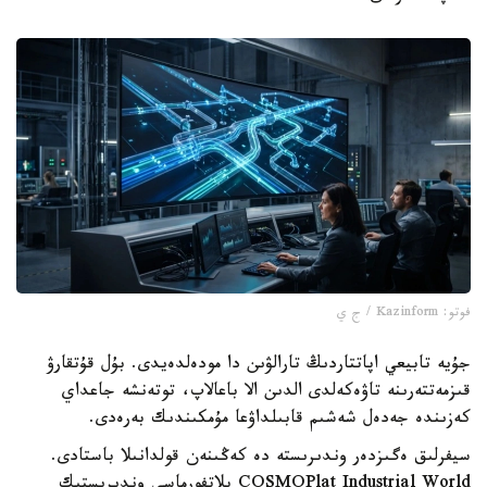
فوتو: Kazinform / ج ي
جۇيە تابيعي اپاتتاردىڭ تارالۋىن دا مودەلدەيدى. بۇل قۇتقارۋ
قىزمەتتەرىنە تاۋەكەلدى الدىن الا باعالاپ، توتەنشە جاعداي
كەزىندە جەدەل شەشىم قابىلداۋعا مۇمكىندىك بەرەدى.
سيفرلىق ەگىزدەر وندىرىستە دە كەڭىنەن قولدانىلا باستادى.
COSMOPlat Industrial World پلاتفورماسى وندىرىستىك