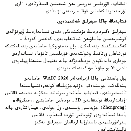
انىقتاپ، قۇرىلىس مەرزىمى مەن شىعىنىن قىسقارتادى، ءارى
تۇرعىندارعا كەلەتىن قولايسىزدىقتى ازايتادى.
قىتايدىڭ جاڭا سيفرلىق شەشىمدەرى
سيفرلىق ەگىزدەردىڭ مۇمكىندىگى ەندى نىسانداردىڭ ۆيرتۋالدى
كوشىرمەسىن جاساۋمەن شەكتەلمەيدى. كەلەسى كەزەڭ -
كەڭىستىكتىك ينتەللەكت. بۇل تەحنولوگيا جاساندى ينتەللەكتىگە
قورشاعان ورتانىڭ ۇشولشەمدى قۇرىلىمىن تانۋعا، نىسانداردى
جوعارى دالدىكپەن مودەلدەۋگە جانە ىقتيمال ستسەنارييلەردى
الدىن الا بولجاۋعا مۇمكىندىك بەرەدى.
بۇل باعىتتاعى جاڭا ازىرلەمەلەر WAIC 2026 جاساندى
ينتەللەكت جونىندەگى دۇنيەجۇزىلىك كونفەرەنتسياسىندا
تانىستىرىلدى. قىتايلىق ماماندار بىرنەشە سەكۋند ىشىندە قالالىق
اۋدانداردىڭ تولىققاندى 3D- مودەلىن جاسايتىن «جىڭرۇڭ»
(Zhengrong) جۇيەسىن ۇسىندى. ول جولدى، عيماراتتاردى جانە
باسقا نىسانداردى اۆتوماتتى تۇردە انىقتاپ، قالالىق
ينفراقۇرىلىمدى باسقارۋعا ارنالعان سيفرلىق نەگىز
قالىپتاستىرادى.