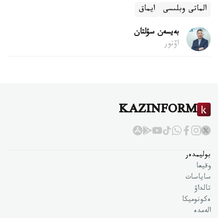
الماتى وبلىسى
ايماق
بەيسەن سۇلتان
اۆتور
KAZINFORM
بوليمدەر
وقيعا
ساياسات
تالداۋ
ەكونوميكا
الەمدە