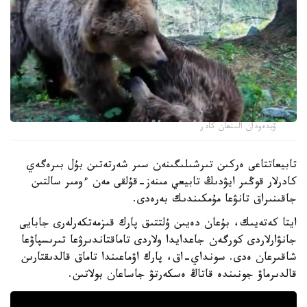
ۆيدەودان الىنعان كادر
تابيعاتتاعى ەركىن تىرشىلىگىنەن سىر شەرتەتىن بۇل بىرەگەي
كادرلار قوڭىر ايۋدىڭ تابيعي مىنەز-قۇلقى مەن ءومىر سالتىن
جاقىنىراق تانۋعا مۇمكىندىك بەرەدى.
ايتا كەتەيىك، بۇعان دەيىن ۇلتتىق پارك قىزمەتكەرلەرى جابايى
جانۋارلاردى كورگەن جاعدايدا ولاردى تاماقتاندىرۋعا تىرىسپاۋعا
شاقىرعان ەدى. سونداي-اق، پارك اۋماعىندا تاماق قالدىقتارىن
قالدىرماۋ جونىندە قاتاڭ ەسكەرتۋ جاساعان بولاتىن.