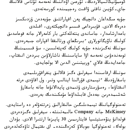
كوممۋنيكاتسيالاردىڭ، تۇرعىن اۋداننىڭ نەمەسە تۇتاس قالانىڭ
جاي-كۇيىن ناقتى ۋاقىت رەجيمىندە كورسەتەدى.
جۇيە مىڭداعان داتچيك پەن اقپاراتتىق جۇيەدەن ۇزدىكسىز
دەرەك الادى. قۇبىرداعى قىسىم داتچيكتەرى، اقىلدى
باعدارشامدار، جاساندى ينتەللەكتى بار كامەرالار جانە قوعامدىق
كولىك ناۆيگاتورلارى ءبىرىڭعاي ورتالىققا اقپارات جىبەرەدى.
سونىڭ نەگىزىندە جۇيە كولىك كەپتەلىسىن، سۋ قىسىمىنىڭ
تومەندەۋىن نەمەسە اۋا ساپاسىنىڭ ناشارلاۋىن بىردەن انىقتاپ،
جاعدايدىڭ قالاي ءوربيتىنىن الدىن الا بولجايدى.
سونىڭ ارقاسىندا سيفرلىق ەگىز قالالىق ينفراقۇرىلىمدى
باسقارۋدىڭ ءتيىمدى قۇرالىنا اينالىپ وتىر. ول اقاۋدى ەرتە
انىقتاۋعا، رەسۋرستاردى ۇتىمدى پايدالانۋعا جانە باسقارۋ
شەشىمدەرىن جەدەل قابىلداۋعا مۇمكىندىك بەرەدى.
تەحنولوگيانىڭ تيىمدىلىگىن حالىقارالىق زەرتتەۋلەر دە راستايدى.
McKinsey جانە Company مالىمەتىنشە، سيفرلىق ەگىزدەردى
قولدانۋ ينۆەستيتسيا قايتارىمىن 30 پايىزعا ارتتىرا الادى. بۇدان
بولەك، تەحنولوگيا جوبالاۋ كەزەڭىندە- اق ىقتيمال تاۋەكەلدەردى