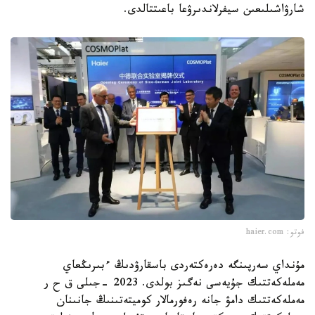
شارۋاشىلىعىن سيفرلاندىرۋعا باعىتتالدى.
فوتو: haier.com
مۇنداي سەرپىنگە دەرەكتەردى باسقارۋدىڭ ءبىرىڭعاي
مەملەكەتتىك جۇيەسى نەگىز بولدى. 2023 -جىلى ق ح ر
مەملەكەتتىك دامۋ جانە رەفورمالار كوميتەتىنىڭ جانىنان