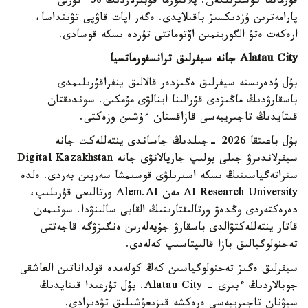
فورماتقا كوشىرىلگەن. پلاتفورما قۇبىرلاردىڭ 38 ءتۇرلى
پارامەترىن ۇزدىكسىز باقىلايدى. ەگەر اپات قاۋپى تۋىنداسا،
ارەكەت ەتۋ الگوريتمىن اۆتوماتتى تۇردە ىسكە قوسادى.
Alatau City جانە سيفرلىق ترانسفورماتسيا
بۇل ۇدەرىستە سيفرلىق ەگىزدەر قالالىق ينفراقۇرىلىمدى
باسقارۋدىڭ ماڭىزدى قۇرالىنا اينالۋى مۇمكىن. سوندىقتان
قىتايدىڭ تاجىريبەسى قازاقستان ءۇشىن وزەكتى.
بۇل باعىتقا 2026 -جىلدىڭ جاساندى ينتەللەكت جانە
سيفرلاندىرۋ جىلى بولىپ جاريالانۋى جانە Digital Kazakhstan
ستراتەگياسىنىڭ ىسكە اسىرىلۋى قوسىمشا سەرپىن بەردى. ەلدە
AI Research University مەن Alem.AI ورتالىعى قۇرىلىپ،
دەرەكتەردى وڭدەۋ ورتالىقتارىنىڭ القابى سالىنۋدا. سونىمەن
قاتار ينتەللەكتۋالدى باسقارۋ جۇيەلەرىن ەنگىزۋگە قاجەتتى
تەحنولوگيالىق بازا قالىپتاسىپ كەلەدى.
سيفرلىق ەگىز تەحنولوگياسىن كەڭ كولەمدە قولداناتىن العاشقى
جوبالاردىڭ ءبىرى - Alatau City. بۇل تۇرعىدا قىتايدىڭ
سيۋنان تاجىريبەسى ەرەكشە قىزىعۋشىلىق تۋدىرادى.