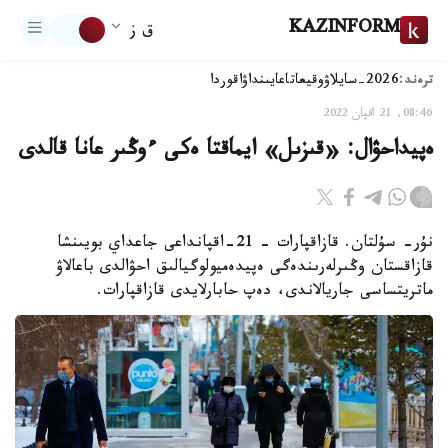
KAZINFORM
ق ز
ترەند:
2026-سايلاۋ
وقيعا
تاعايىنداۋ
اقوردا
08:46, 21 اقپان 2022
ەپيداحۋال: «قىزىل» ايماقتا ەكى ءوڭىر عانا قالدى
نۇر- سۇلتان. قازاقپارات – 21-اقپانداعى جاعداي بويىنشا
قازاقستان وڭىرلەرىندەگى ەپيدەميولوگيالىق احۋالدى باعالاۋ
ماتريتساسى جاريالاندى، دەپ حابارلايدى قازاقپارات.