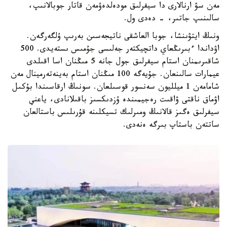
مەن سۋ ارنالارى دا سيفرلىق مودەلدەۋمەن قاتار جوبالانىپ،
سالىنىپ جاتىر، - دەدى ول.
ونىڭ ايتۋىنشا، جوبا العاشقى ناتيجەسىن بەرىپ ۇلگەرگەن.
اۋداندا ءبىرىڭعاي داتچيكتەر جەلىسى جۇمىس ىستەيدى. 500
شاقىرىمنان استام سيفرلىق جول جانە 5 مىڭنان اسا اقىلدى
عيمارات سالىنعان. جۇيەگە 100 مىڭنان استام بەينەتەرمينال مەن
شامامەن 1 ميلليون سەنسور قوسىلعان. سونىڭ ارقاسىندا بۇكىل
اۋماق ناقتى ۋاقىت رەجيمىندە ۇزدىكسىز باقىلانادى، ياعني
سيفرلىق ەگىز قالانىڭ ومىرلىك تسيكلىنە قۇرىلىس باستالعان
ساتتەن باستاپ بىرگە ەنەدى.