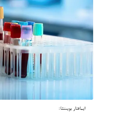
ايماقتار بويىنشا: