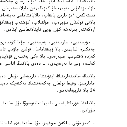
بالانىڭ اتا-اناسىنىڭ ايتۋىنشا، ءبۇلدىرشىن جەكەمە
مازاسىزدانۋىن بەيىمدەلۋ كەزەڭىمەن بايلانىستىرعان. 
تىستەلگەن ءىز بارىن بايقاپ، بالاباقشاداعى بەينەباقى
بالانى قولىنان سۇيرەپ، جۇلقىلاپ، كۇشتەپ ۇيىقتاتۋ
ارەكەتتەر بىرنەشە كۇن بويى قايتالانعانىن ايتادى.
- دۇيسەنبى، سارسەنبى، بەيسەنبى، جۇما كۇندەرى ء
جەتكىزە المايمىن. بالا ۇيىقتاماسا، قولىن جاۋىپ ت
كەزدە لاقتىرىپ جىبەرەدى. بالا ەكى بەتىمەن قۇلايد
كەلسە، ونى دا بەرمەيدى، - دەدى بالانىڭ اناسى جا
بالانىڭ جاقىندارىنىڭ ايتۋىنشا، تاربيەشى بۇعان دە
حابارسىز. وقيعا بولعان جەكەمەنشىك مەكتەپكە دەيىن
24 بالا تاربيەلەنەدى.
بالاباقشا قۇرىلتايشىسى ناعيما امانقوسوۆا بۇل جاعد
سۇرادى.
- ءبىز مۇنى بىلگەن جوقپىز. بۇل جاعدايدى اتا-انا