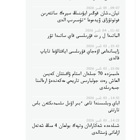
09:07, 05 تامىز 2026
تيان-شان قوڭىر ايۋىنىڭ سيرەك ساتتەرىن
فوتوتۇزاق ۆيدەوعا ءتۇسىرىپ الدى
11:42, 04 تامىز 2026
الماتىدا ل ر ت قۇرىلىسى قاي ساتىدا تۇر
15:42, 03 تامىز 2026
زايسانداعى اۋەجاي قۇرىلىسى اياقتالۋعا تاياپ
قالدى
15:06, 03 تامىز 2026
ەلىمىزدە 70 جىلدان استام ۋاقىتتان كەيىن
العاش رەت جولبارىس تاريحي مەكەندەۋ ارەالىنا
جىبەرىلدى
14:52, 03 تامىز 2026
اباي وبلىسىندا تاعى ءبىر اۋىل ىشىمدىكتەن باس
تارتتى
14:23, 03 تامىز 2026
شىلدەدە شەكارادان وتپەك بولعان 4 مىڭ شەتەل
ازاماتى ۇستالدى