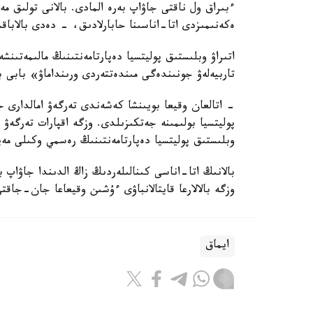
ءبىراق ول ناقتى جاۋاپ بەرە المادى. بالانى تولىق 
ەكەنىمىزدى اتا-اناسىنا حابارلادىق، - دەدى بالاباق
اتىراۋ وبلىستىق پوليتسيا دەپارتامەنتىنىڭ مالىمەتىنش
تاربيەلەۋ جونىندەگى مىندەتتەردى ورىنداماۋ» بابى 
- اتالعان وقيعا بويىنشا كەشەندى تەرگەۋ امالدارى جۇ
پوليتسيا بولىمىنە جەتكىزىلدى. وزگە اقپارات تەرگە
وبلىستىق پوليتسيا دەپارتامەنتىنىڭ رەسمي وكىلى مەي
بالانىڭ اتا-اناسى كىنالىلەردىڭ زاڭ الدىندا جاۋاپ 
وزگە بالالارعا قايتالانباۋى ءۇشىن وقيعاعا جان-جاقت
ايماق