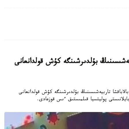
بيەشىسىنىڭ بۇلدىرشىنگە كۇش قولدانعانى
جەكەمەنشىك بالاباقشا تاربيەشىسىنىڭ بۇلدىرشىنگە كۇش قولدانعانى
 بايلانىستى پوليتسيا قىلمىستىق ءىس قوزعادى.