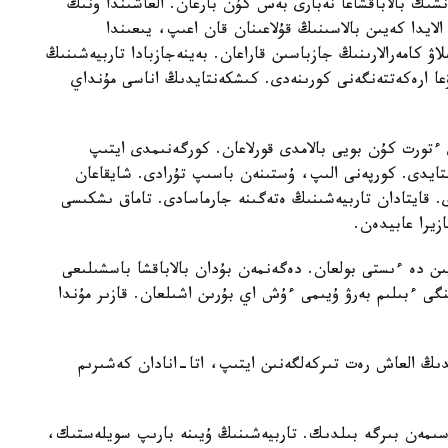
نشىك بالاباقشاعا نەبارى بەس كۇن بارعان. العاشىندا ونىڭ
الايدا كەيىن بالاسىنىڭ قۇلاعىنان قان اعىپ، يىعىندا
لاۋ كامەرالارىنىڭ جازباسىن قاراعان. بەينەجازبادا تاربيەشىنىڭ
عا ارەكەتتەنگەنى كورىنەدى. كىشكەنتايدىڭ اناسى مۇنداي
تورت كۇن بويى بالامدى قورلاعان. كورگەنىمدى ايتىپ
استايدى. كورپەنى الىپ، ۇستىنەن باسىپ تۇرادى. شايقاعان
ى. قايتادان تاربيەشىنىڭ ەتەگىنە جارماسادى. تاماق ىشكىسى
زيرا عابيدەن.
يىن دە ءىستى بولعان. دەگەنمەن بۇدان بالاباقشا باسشىلىعى
گى ءبىلىم بەرۋ ۇيىمى ءۇش اي بۇرىن اشىلعان. قازىر مۇندا
ايدىڭ العاش رەت تىركەلگەنىن ايتىپ، اتا-انادان كەشىرىم
سىمەن بىرگە بىلدىك. تاربيەشىنىڭ ۇيىنە بارىپ سويلەستىك،