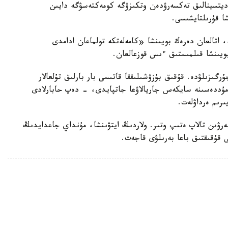
مەديتسينالىق تەكسەرۋدەن وتكىزۋگە كومەكتەسۋگە دايىن
شا قۇرىلتايشىسى.
ە، اتالعان دەرەك بويىنشا «كامەلەتكە تولماعان ادامدى
بويىنشا قىلمىستىق ءىس قوزعالعان.
رگىزىلۋدە. قۇقىق بۇزۋشىلىققا قاتىسى بار بارلىق تۇلعالار
ۋ مۇددەسىنە سايكەس جاريالاۋعا جاتپايدى، - دەپ حابارلادى
ىرىم ەرداۋلەت.
بەرۋىن تالاپ ەتىپ وتىر. ولاردىڭ ايتۋىنشا، مۇنداي جاعدايدىڭ
ى قۇقىقتىق باعا بەرىلۋى قاجەت.