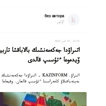
без автора
اۆتور
12:24, 07 تامىز 2026
اتىراۋدا جەكەمەنشىك بالاباقشا تار
ۆيدەوعا ءتۇسىپ قالدى
اتىراۋ. KAZINFORM - اتىراۋدا 
بەينەباقىلاۋ كامەراسىنا ءتۇسىپ قالعان. وقيعاعا