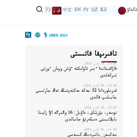
الداۋ
KZ
QZ
РУ
EN
中文
ق ز
ЎЗ
تاقىرىپقا قاتىستى
13:06, 08 تامىز 2026
قازاقستاندا ءبىر تاۋلىكتە ءۇش ورمان ءورتى
تىركەلدى
14:56, 06 تامىز 2026
قىزىلوردادا 32 جەكە مەكتەپتىڭ تەڭ جارتىسى
جابىلىپ قالدى
10:07, 06 تامىز 2026
نوسەر، بۇرشاق، داۋىل: 16 وڭىرگە اۋا رايىنا
بايلانىستى ەسكەرتۋ جاسالدى
11:40, 05 تامىز 2026
سەكسەن باتىردىڭ كىسەسى