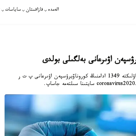
الەمدە
قازاقستان
ساياسات
ت
يرۋسپەن اۋىرعانى بەلگىلى بولدى
نۇر- سۇلتان. قازاقپارات - قازاقستاندا وتكەن تاۋلىكتە 1349 ادامنىڭ كوروناۆيرۋسپەن اۋىرعانى پ ت ر