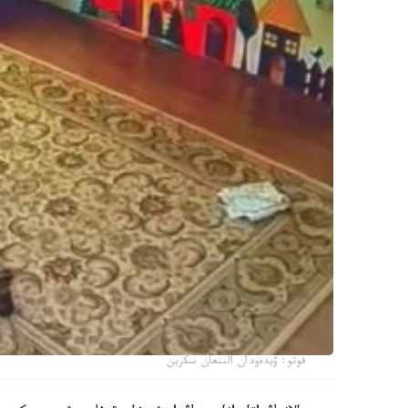
فوتو: ۆيدەودان الىنعان سكرين