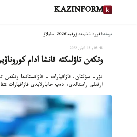
KAZINFORM
ترەند:
اقوردا
تاعايىنداۋ
وقيعا
2026-سايلاۋ
08:48, 18 اقپان 2022
وتكەن تاۋلىكتە قانشا ادام كوروناۆ
ارقىلى راستالدى، دەپ حابارلايدى قازاقپارات coronavirus2020.kz سايتىنا سىلتەمە جاساپ.