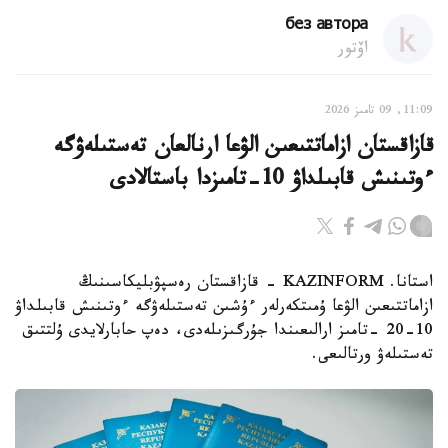
без автора
اۆتور
11:09, 09 تامىز 2026
قازاقستان ازاماتتىعىن الۋعا ارنالعان تەستىلەۋگە
ءوتىنىش قابىلداۋ 10-تامىزدا باستالادى
استانا. KAZINFORM - قازاقستان رەسپۋبليكاسىنىڭ
ازاماتتىعىن الۋعا ۇمىتكەرلەر ءۇشىن تەستىلەۋگە ءوتىنىش قابىلداۋ
10-20 -تامىز ارالىعىندا جۇرگىزىلەدى، دەپ حابارلايدى ۇلتتىق
تەستىلەۋ ورتالىعى.