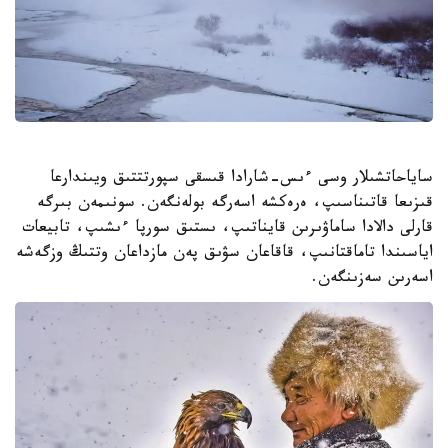
ساياحاتشىلار وسى ءىس-شارادا قىسقى سپورتتتىق ويىندارعا
قىزىعا قاتىناسىپ، ەرەكشە اسەرگە بولەنگەن. سونىمەن بىرگە
قارلى دالادا ساماۋىرىن قايناتىپ، ىستىق سورپا ءىشىپ، تابيعات
اياسىندا تاماقتانىپ، قاقاعان سۋىق پەن مازداعان وتتىڭ وزگەشە
اسەرىن سەزىنگەن.