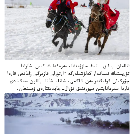
اتالعان ب ا ق- تىڭ جازۋىنشا، مەرەكەلىك ءىس-شارادا
تۋريستىك نىساندار كەلۋشىلەرگە ءارتۇرلى قازىرگى زامانعى قاردا
جۇرگىش كولىكتەر مەن شاڭعى، شانا، شانا-باللون سەكىلدى
قاردا سىرعانايتىن سپورتتىق قۇرال-جابدىقتاردى ۇسىنعان.