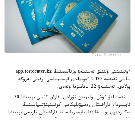
Фото: Polisia.kz
ءوتىنىشتى ۇلتتىق تەستىلەۋ ورتالىعىنىڭ app.testcenter.kz
سايتى نەمەسە UTO ءموبيلدى قوسىمشاسى ارقىلى بەرۋگە
بولادى. تەستىلەۋ 22 -تامىزدا وتەدى.
- تەستىلەۋ ءۇش بولىمنەن تۇرادى: قازاق ءتىلى بويىنشا 30
تاپسىرما، قازاقستان رەسپۋبليكاسى كونستيتۋتسياسىنىڭ
نەگىزدەرى بويىنشا 40 تاپسىرما جانە قازاقستان تاريحى بويىنشا
30 تاپسىرما بەرىلەدى،-دەلىنگەن ورتالىق حابارلاماسىندا.
قازاق ءتىلى بويىنشا تەست قازاق تىلىندە وتكىزىلەدى جانە