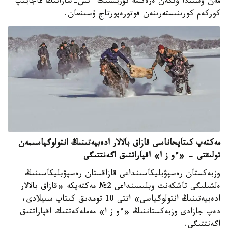
مەن وسىندا وتكەن ەرەكشە تۋريستىك ءىس-شارانىڭ عاجايىپ
كوركەم كورىنىستەرىنەن فوتورەپورتاج ۇسىنعان.
مەكتەپ كىتاپحاناسى قازاق بالالار ادەبيەتىنىڭ انتولوگياسىمەن
تولىقتى - «ءو ز ا» اقپاراتتىق اگەنتتىگى
وزبەكستان رەسپۋبليكاسىنداعى قازاقستان رەسپۋبليكاسىنىڭ
ەلشىلىگى تاشكەنت وبلىسىنداعى 2№ مەكتەپكە «قازاق بالالار
ادەبيەتىنىڭ انتولوگياسى» اتتى 10 تومدىق كىتاپ سىيلادى،
دەپ جازادى وزبەكستاننىڭ «ءو ز ا» مەملەكەتتىك اقپاراتتىق
اگەنتتىگى.