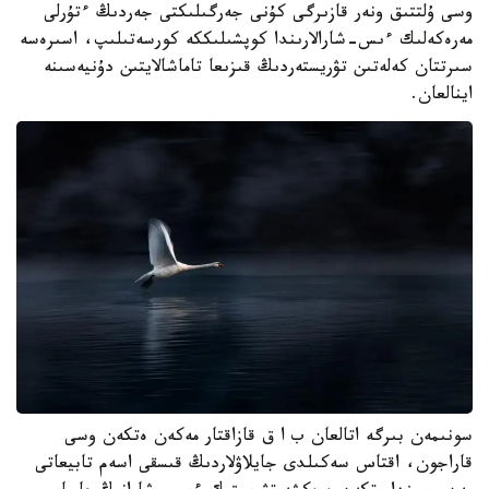
وسى ۇلتتىق ونەر قازىرگى كۇنى جەرگىلىكتى جەردىڭ ءتۇرلى
مەرەكەلىك ءىس-شارالارىندا كوپشىلىككە كورسەتىلىپ، اسىرەسە
سىرتتان كەلەتىن تۋريستەردىڭ قىزىعا تاماشالايتىن دۇنيەسىنە
اينالعان.
سونىمەن بىرگە اتالعان ب ا ق قازاقتار مەكەن ەتكەن وسى
قاراجون، اقتاس سەكىلدى جايلاۋلاردىڭ قىسقى اسەم تابيعاتى