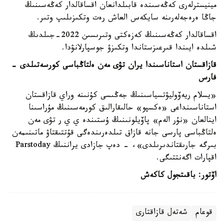
مينيسترلەرى كەڭەسىندە قابىلدانعان اقساقالدار كەڭەسىنىڭ
جاڭا ەرەجەلەرىنە سايكەس العاش رەت وتكىزىلىپ وتىر.
اقساقالدار كەڭەسىنىڭ كەزەكتى وتىرىسىن 2022-جىلدىڭ
شىلدە ايىندا قىرعىزستاندا وتكىزۋ جوسپارلانۋدا.
قازاقستان استاناسىندا يران تۋى مەن ەلتاڭباسى كورسەتىلدى -
فارس
«يسلام ريەۆوليۋتسياسىنىڭ جەڭىسى كۇنىنە وراي قازاقستان
استاناسىنداعى «ەكسپو» حالىقارالىق كورمەسىنىڭ مۇراسىنا
اينالعان «نۇر الەم» پاۆيلونىنىڭ ۇستىندە ي ي ر تۋى مەن
ەلتاڭباسى پارسى جانە قازاق تىلدەرىندەگى قۇتتىقتاۋ ماتىنىمەن
بىرگە جارىقتاندىرىلدى»، - دەپ جازادى يراننىڭ Parstoday
اقپارات اگەنتتىگى.
اۆتور: باقىتجول كاكەش
قوعام
شەتەل قازاقتارى