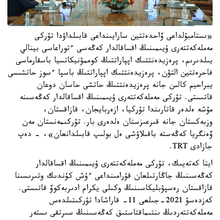
«ىستامبۇلداعى ۆاحدەتتين سارايىنداعى قابىلداۋدا تۇركى
مەملەكەتتەرى ۇيىمىنىڭ اقساقالدار كەڭەسى ءتوراعاسى بينالي
يىلدىرىم، پرەزيدەنتتىك اپپاراتتىڭ كوممۋنيكاتسيا باسقارماسى
فاحرەتتين التۋن، پرەزيدەنتتىك اپپاراتتىڭ باسپا ءسوز حاتشىسى
يبراحيم كالىن جانە پرەزيدەنتتىڭ حاتشى حاسان دوعان
قاتىستى. تۇركى مەملەكەتتەرى ۇيىمىنىڭ اقساقالدار كەڭەسىنە
مۇشە ەلدەر قاتارىندا تۇركيا، ازەربايجان، قازاقستان،
وزبەكستان جانە قىرعىزستان ەلدەرى بار. تۇركىمەنستان مەن
ۆەنگريا كەڭەستە باقىلاۋشى ەل بولىپ قابىلدانعان»، - دەپ
جازادى TRT.
ايتا كەتەيىك، تۇركى مەملەكەتتەرى ۇيىمىنىڭ اقساقالدار
كەڭەسىنىڭ جاڭارتىلعان قۇرامىنداعى ءۇش كۇندىك وتىرىسىنا
قازاقستان رەسپۋبليكاسىنىڭ وكىلى يكرام ادىربەكوۆ قاتىستى.
كەزدەسۋ 2021-جىلعى 11- قاراشادا تۇركىتىلدەس
مەملەكەتتەردىڭ ىنتىماقتاستىق كەڭەسىنىڭ سىرتقى ىستەر