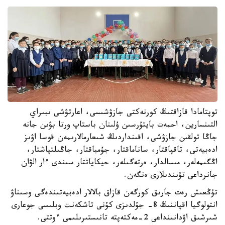
توپتامادا قازاقتىڭ كورنەكتى جازۋشىسى، اعارتۋشى ىبىراي
التىنسارين، احمەت بايتۇرسىن ۇلىنان باستاپ ورتا بۋىن جانە
جاڭا تولقىن جازۋشى، اقىنداردىڭ شىعارمالارىمەن قوسا اۋىز
ادەبيەتى، تاقپاقتار، ساناماقتار، جۇمباقتار، جاڭىلتپاشتار،
اڭگىمەلەر، مىسالدار، ەرتەگىلەر، حيكاياتتار سىندى ءار الۋان
جانرداعى تۋىندىلارى ەنگەن.
تۇڭعىش رەت جارىق كورگەن قازاق بالالار ادەبيەتىندەگى وسىناۋ
انتولوگيا اقپاننىڭ 8- جۇلدىزى كۇنى تاشكەنت وبلىسى جوعارى
شىرشىق اۋدانىنداعى 2-مەكتەپتە تانىستىرىلىمى ءوتتى.