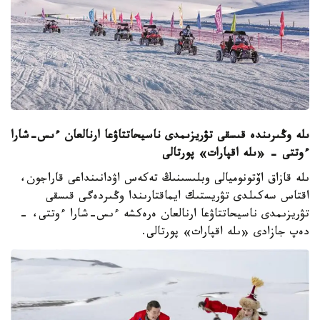
ىلە وڭىرىندە قىسقى تۋريزىمدى ناسيحاتتاۋعا ارنالعان ءىس-شارا
ءوتتى - «ىلە اقپارات» پورتالى
ىلە قازاق اۆتونوميالى وبلىسىنىڭ تەكەس اۋدانىنداعى قاراجون،
اقتاس سەكىلدى تۋريستىك ايماقتارىندا وڭىردەگى قىسقى
تۋريزىمدى ناسيحاتتاۋعا ارنالعان ەرەكشە ءىس-شارا ءوتتى، -
دەپ جازادى «ىلە اقپارات» پورتالى.