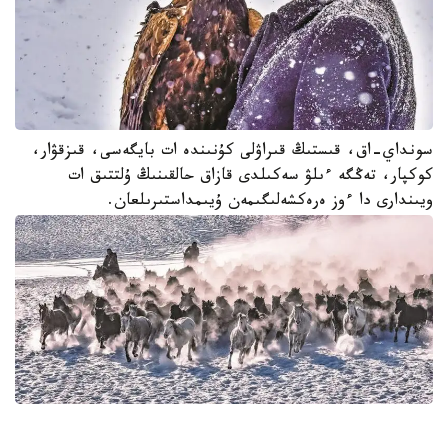
سونداي-اق، قىستىڭ قىراۋلى كۇنىندە ات بايگەسى، قىزقۋار،
كوكپار، تەڭگە ءىلۋ سەكىلدى قازاق حالقىنىڭ ۇلتتىق ات
ويىندارى دا ءوز ەرەكشەلىگىمەن ۇيىمداستىرىلعان.