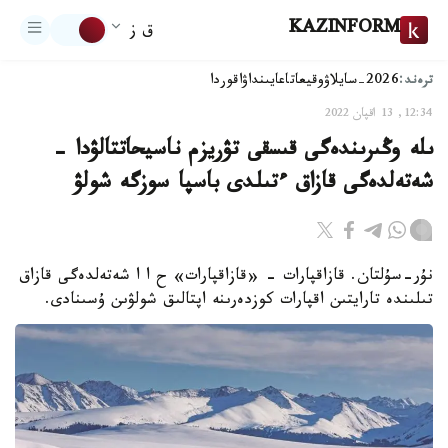
KAZINFORM
ق ز
ترەند:
2026-سايلاۋ
وقيعا
تاعايىنداۋ
اقوردا
12:34, 13 اقپان 2022
ىلە وڭىرىندەگى قىسقى تۋريزم ناسيحاتتالۋدا -
شەتەلدەگى قازاق ءتىلدى باسپا سوزگە شولۋ
نۇر-سۇلتان. قازاقپارات - «قازاقپارات» ح ا ا شەتەلدەگى قازاق
تىلىندە تارايتىن اقپارات كوزدەرىنە اپتالىق شولۋىن ۇسىنادى.