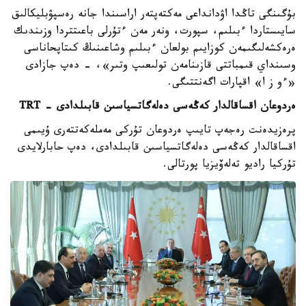
بۇگىنگى تاڭدا اۋدانداعى مەكتەپتەر اراسىندا جانە رەسپۋبليكالىق
سايىستاردا ءبىلىم، سپورت، ونەر مەن ءتۇرلى باعىتتردا وزىندىك
ەرەكشەلىگىمەن كوزايىم بولعان ءبىلىم وشاعىنىڭ كىتاپحاناسى
وسىنداي قىمباتتى قازىنامەن تولىعىپ وتىر»، - دەپ جازادى
«ءو ز ا» اقپارات اگەنتتىگى.
ەردوعان اقساقالدار كەڭەسى دەلەگاتسياسىن قابىلدادى - TRT
پرەزيدەنت رەجەپ تايىپ ەردوعان تۇركى مەملەكەتتەرى ۇيىمى
اقساقالدار كەڭەسى دەلەگاتسياسىن قابىلدادى، دەپ حابارلايدى
تۇركيا راديو تەلەۆيزيا پورتالى.