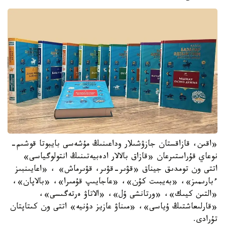
«اقىن، قازاقستان جازۋشىلار وداعىنىڭ مۇشەسى بايبوتا قوشىم-
نوعاي قۇراستىرعان «قازاق بالالار ادەبيەتىنىڭ انتولوگياسى»
اتتى ون تومدىق جيناق «قۋىر-قۋىر، قۋىرماش» ، «اعايىنبىز
ءبارىمىز»، «بەيبىت كۇن»، «عاجايىپ قۇمىرا»، «بالاپان»،
«التىن كيىك»، «ورتانشى ۇل»، «الاتاۋ ەرتەگىسى»،
«قارلىعاشتىڭ ۇياسى»، «مىناۋ عازيز دۇنيە» اتتى ون كىتاپتان
تۇرادى.