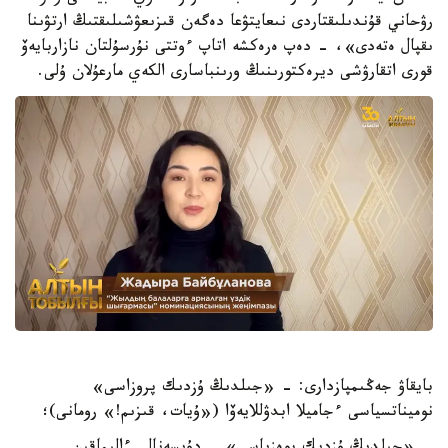
رۋحاني قۇندىلىقتاردى نىعايتۋعا دەگەن قىزىعۋشىلىقتىڭ ارتۋىنا
ىقپال ەتەدى»، - دەپ ەرەكشە اتاپ ءوتتى نۇرسۇلتان نازاربايەۆ
قورى اتقارۋشى ديرەكتورىنىڭ ورىنباسارى الكەي مارعۇلان ۇلى.
بايقاۋ جەڭىمپازدارى: - «جىلدىڭ ۇزدىك پروزاسى»
نوميناتسياسى ءجاميلا ابدۋللايەۆا («ۇيات، قىزىم!» رومانى)؛