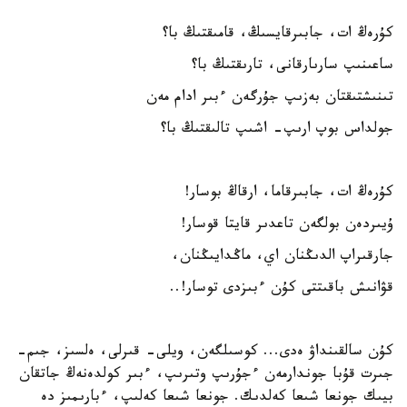
كۇرەڭ ات، جابىرقايسىڭ، قامىقتىڭ با؟
ساعىنىپ سارىارقانى، تارىقتىڭ با؟
تىنىشتىقتان بەزىپ جۇرگەن ءبىر ادام مەن
جولداس بوپ ارىپ- اشىپ تالىقتىڭ با؟
كۇرەڭ ات، جابىرقاما، ارقاڭ بوسار!
ۇيىردەن بولگەن تاعدىر قايتا قوسار!
جارقىراپ الدىڭنان اي، ماڭدايىڭنان،
قۋانىش باقىتتى كۇن ءبىزدى توسار!..
كۇن سالقىنداۋ ەدى... كوسىلگەن، ويلى- قىرلى، ەلسىز، جىم-
جىرت قۇبا جوندارمەن ءجۇرىپ وتىرىپ، ءبىر كولدەنەڭ جاتقان
بيىك جونعا شىعا كەلدىك. جونعا شىعا كەلىپ، ءبارىمىز دە