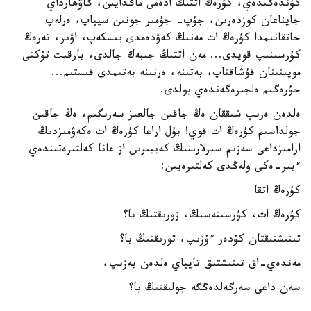
كۇندەگىدەي، كۇرەڭ اتتىڭ ادەمى ماڭدايىن، گاۋھارداي
جايناعان كوزدەرىن، جۇپ- جۇمىر جونىن سيپاپ، ەرلەپ
جاتقانىمدا كۇرەڭ ات مەنىڭ كەۋدەمدى يىسكەپ، اۋىر، تەرەڭ
كۇرسىنىپ قويدى... مەن اتتىڭ جىبەك جالدى، بارقىت تۇكتى
مويىنىنان قۇشاقتاپ، بەتىنە، ەرنىنە بەتىمدى قىستىم...
جۇرەگىم ەلجىرەگەندەي بولدى.
ەلدەن ەرىپ شىققان ەڭ جاقىن جالعىز سەرىگىم، ەڭ جاقىن
جولداسىم كۇرەڭ ات قوي! بۇل اراعا كۇرەڭ ات ەكەۋمىزدىڭ
ارامىزداعى سەزىم سىرلارىنىڭ كەيبىرىن از عانا كەلتىرەتىندەي
ءبىر-ەكى ولەڭدى كەلتىرەيىن:
كۇرەڭ اتقا
كۇرەڭ ات، كۇرسىنەسىڭ، زورىقتىڭ با؟
تىنىشتىقتان كۇدەر ءۇزىپ، تورىقتىڭ با؟
مەندەي-اق تىنىشتىق تاپپاي ەلدەن بەزىپ،
سەن داعى سەرگەلدەڭگە جولىقتىڭ با؟