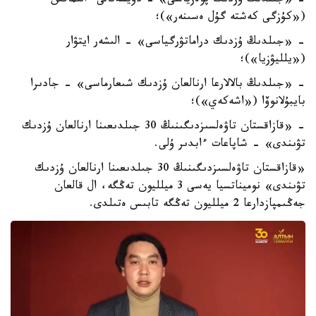
- «جىلدىڭ ۇزدىك پوەزياسى» - دۇيسەنالى ءالىماقىن
(«كۇزگى كەشتە گۇل ەسىنەر»)؛
- «جىلدىڭ ۇزدىك دراماتۋرگياسى» - الىشەر ايتۋار
(«يلليۋزيا»)؛
- «جىلدىڭ بالالارعا ارنالعان ۇزدىك شىعارماسى» - جادىرا
بايبۇلانوۆا («اشەكەي»)؛
- «قازاقستان تاۋەلسىزدىگىنىڭ 30 جىلدىعىنا ارنالعان ۇزدىك
تۋىندى» - شاپاعات ءابدىر ۇلى.
«قازاقستان تاۋەلسىزدىگىنىڭ 30 جىلدىعىنا ارنالعان ۇزدىك
تۋىندى» نوميناتسيا يەسى 3 ميلليون تەڭگە، ال قالعان
جەڭىمپازدارعا 2 ميلليون تەڭگە تابىس ەتىلدى.