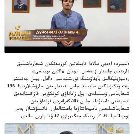
ەلىمىزدە ادەبي سالادا قابىلەتىن كورسەتكەن شىعارماشىلىق
دارىندى جاستار از ەمەس. بۇعان «التىن توبىلعى»
رەسپۋبليكالىق بايقاۋىنىڭ قورىتىندىسى دالەل. بيىل جەتىنشى
رەت وتكىزىلگەن سايىسقا جاس اقىندار مەن جازۋشىلاردىڭ 156
شىعارماسى ۇسىنىلدى. بۇل زاماناۋي كونكۋرس قازاقستاندىق
ادەبيەتتى دامىتۋعا، جاس قالامگەرلەردى قولداۋ مەن
شىعارماشىلىعىن ناسيحاتتاۋعا باعىتتالعان. قاتىسۋشىلار بەس
نوميناتسيانىڭ ءبىرىنىڭ جەڭىمپازى اتانۋعا بارىن سالدى.