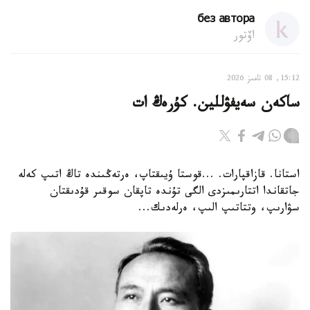
без автора
اۆتور
15:12, 08 تامىز 2026
ساكەن سەيفۋللين. كۇرەڭ ات
استانا. قازاقپارات. ...قوستا ۇيىقتاپ، ەرتەڭىندە تاڭ اتىپ كەلە
جاتقاندا اتتارىمىزدى الگى تۇندە تاپقان سوقىر قۇدىقتان
سۋارىپ، وتتاتىپ الىپ، ەرلەدىك...