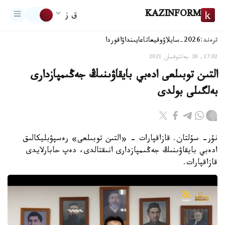
KAZINFORM
ق ز
ترەند:
2026-سايلاۋ
وقيعا
تاعايىنداۋ
اقوردا
17:02, 20 جەلتوقسان 2021
التىن توبىلعى ادەبي بايقاۋىنىڭ جەڭىمپازدارى
بەلگىلى بولدى
نۇر- سۇلتان. قازاقپارات - «التىن توبىلعى» رەسپۋبليكالىق
ادەبي بايقاۋىنىڭ جەڭىمپازدارى انىقتالدى، دەپ حابارلايدى
قازاقپارات.