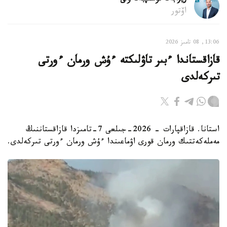
اۆتور
13:06, 08 تامىز 2026
قازاقستاندا ءبىر تاۋلىكتە ءۇش ورمان ءورتى
تىركەلدى
استانا. قازاقپارات - 2026-جىلعى 7-تامىزدا قازاقستاننىڭ
مەملەكەتتىك ورمان قورى اۋماعىندا ءۇش ورمان ءورتى تىركەلدى.