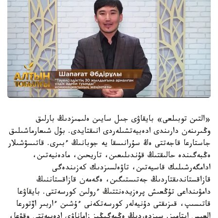
«التىن توبىلعى» بايقاۋى جىل سايىن ەلىمىزدىڭ بارلىق
وڭىرىنەن دارىندى ادەبيەتشىلەردى انىقتايدى. بۇل شىعارماشىلىق
جاستارعا قاجەتتى ەڭ سۇرانىسقا يە جوبانىڭ ءبىرى. قاتىسۋشىلار
ەڭبەگىندە حالىقتىڭ قۇندىلىعىن، تاريحىن، مادەنيەتىن،
ادامگەرشىلىك قاسيەتىن، تاۋەلسىزدىك كەزىندەگى
قازاقستاندىقتاردىڭ جەتىستىگىن، ەگەمەن قازاقستاننىڭ
دامۋىنداعى تۇڭعىش پرەزيدەنتتىڭ ءرولىن كورسەتتى. بايقاۋعا
قاتىسىپ، قىزىقتى دۇنيەلەر كورسەتكەنى ءۇشىن ءاربىر اۆتورعا
العىس ايتامىز. سىزدەردىڭ ەڭبەگىڭىز زاماناۋي ادەبيەتتى وقۋعا،