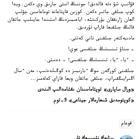
قۋانىپ شۋ ەتە قالدىق! جوننىڭ استى جازىق وي ەكەن. ويدا
كوپ جىلقى جاتىر ەكەن. كوزىن قاپتاعانە توماعاسىن جۇلىپ
العان زارىققان بۇركىتشە، اياعىمىزدىڭ استىندا جايىلىپ جاتقان
قالىڭ جىلقىعا قاراپ تۇردىق.
مادىبەكتەر جىلقىنى تاني كەتتى.
- مىناۋ تىنىستىڭ جىلقىسى عوي!
- ءيا، ءيا، تىنىستىڭ جىلقىسى! - دەستى.
جىلقىنى كورگەن سوڭ ءبارىمىز دە كوڭىلدەنىپ، مەن ءسال
اڭىرايىڭقىراپ، جىلقى جاتقان ويعا قاراي كەلەمىز...
«ورال ساپارى» توپتاماسىنان ىقشامدالىپ الىندى
«كوپتومدىق شىعارمالار جيناعى» 5-توم
قوعام
ريزابەك نۇسىپبەك ۇلى