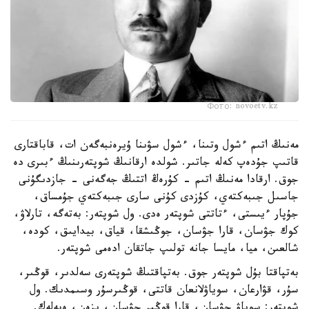
Фото: novoetv.kz
مەنىڭ اتىم ءشول وتىنا، ءشول سۋىنا ۇيرەنبەگەن ات، قاباقتارى
قاتىپ جۇدەپ كەلە جاتىر. شولدە ارقانىڭ شوپتەرىنىڭ ءبىرى دە
جوق. ارقادا مەنىڭ اتىم - كۇرەڭ اتتىڭ جەگەنى - جازدىگۇنى
جاسىل جىبەكتەي، كۇزدى كۇنى سارى جىبەكتەي جۇمساق،
جۇپار ءيىستى، ءتاتتى شوپتەر ەدى. ول شوپتەر: بەتەگە، تارلاۋ،
كوك جۋسان، قارا جۋسان، جوڭىشقا، قياق، بيدايىق، كودە،
شالعىن، ميا، مايسا جانە تولىپ جاتقان ادەمى شوپتەر.
بەتپاقتا بۇل شوپتەر جوق. بەتپاقتىڭ شوپتەرى سەلدىر، قوڭىر،
سۇر، قۋارعان، سوياۋلانعان قاتتى، قوڭىرسۇر وسىمدىك. ول
شوپتەر: سوياۋ جۋسان، قارا قوڭىر جۋسان، يزەن، ەبەلەك.