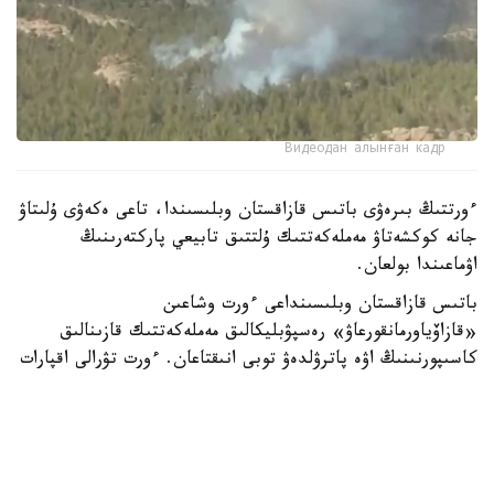
Видеодан алынған кадр
ءورتتىڭ بىرەۋى باتىس قازاقستان وبلىسىندا، تاعى ەكەۋى ۇلىتاۋ
جانە كوكشەتاۋ مەملەكەتتىك ۇلتتىق تابيعي پاركتەرىنىڭ
اۋماعىندا بولعان.
باتىس قازاقستان وبلىسىنداعى ءورت وشاعىن
«قازاۆياورمانقورعاۋ» رەسپۋبليكالىق مەملەكەتتىك قازىنالىق
كاسىپورنىنىڭ اۋە پاترۋلدەۋ توبى انىقتاعان. ءورت تۋرالى اقپارات
تۇسكەن بويدا ورمان مەكەمەلەرىنىڭ كۇشتەرى مەن قاجەتتى
تەحنيكاسى وقيعا ورنىنا جەدەل جىبەرىلدى.
ءورتتى سوندىرۋگە «قازاۆياورمانقورعاۋ» كاسىپورنىنىڭ اۋە ءورت
ءسوندىرۋ دەسانتشىلارى، سونداي-اق مەملەكەتتىك ورمان