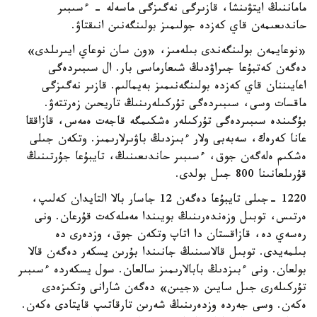
ماماننىڭ ايتۋىنشا، قازىرگى نەگىزگى ماسەلە - ءسىبىر
حاندىعىمەن قاي كەزدە جولىمىز بولىنگەنىن انىقتاۋ.
«نوعايمەن بولىنگەندى بىلەمىز، «ون سان نوعاي ايىرىلدى»
دەگەن كەتبۇعا جىراۋدىڭ شىعارماسى بار. ال سىبىردەگى
اعايىننان قاي كەزدە بولىنگەنىمىز بەيمالىم. قازىر نەگىزگى
ماقسات وسى، سىبىردەگى تۇركىلەرىنىڭ تاريحىن زەرتتەۋ.
بۇگىندە سىبىردەگى تۇركىلەر ەشكىمگە قاجەت ەمەس، قازاققا
عانا كەرەك، سەبەبى ولار ءبىزدىڭ باۋىرلارىمىز. وتكەن جىلى
ەشكىم ەلەگەن جوق، ءسىبىر حاندىعىنىڭ، تايبۇعا جۇرتىنىڭ
قۇرىلعانىنا 800 جىل بولدى.
1220 -جىلى تايبۇعا دەگەن 12 جاسار بالا التايدان كەلىپ،
ەرتىس، توبىل وزەندەرىنىڭ بويىندا مەملەكەت قۇرعان. ونى
رەسەي دە، قازاقستان دا اتاپ وتكەن جوق، وزدەرى دە
بىلمەيدى. توبىل قالاسىنىڭ جانىندا بۇرىن يسكەر دەگەن قالا
بولعان. ونى ءبىزدىڭ بابالارىمىز سالعان. سول يسكەردە ءسىبىر
تۇركىلەرى جىل سايىن «جيىن» دەگەن شارانى وتكىزەدى
ەكەن. وسى جەردە وزدەرىنىڭ شەرىن تارقاتىپ قايتادى ەكەن.