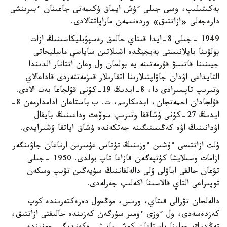
بەكىتىلىپ، وسى جىلى ءۇش ايماق ۇكىمەتى جاعىنان ءبىرىنشى
دارەجەلى «ازاتتىق» وردەنىمەن ماراپاتتالادى.
1949 -جىلى 8-ايدا قىتاي حالىق رەسپۋبليكاسىنىڭ ازات
بولۋىنا بايلانىستى بەيجيڭدە اشىلاتىن ساياسي ماسليحاتى
جيىنىنا قاتىسۋ قۇرمەتىنە يە بولعان ول وعان اتتانار الدىندا
التايداعى اۋدان جاۋاپتىلارىنا اتقارىلار قىزمەتتەردى قاداعالاي
وتىرىپ تاپسىرادى دا، 8-ايدىڭ 19-كۇنى قۇلجاعا بەت الادى.
قۇلجادان احمەتجان، ابدىكارىم، ت. ب باستاعان ادامدارمەن 8-
ايدىڭ 27-كۇنى ۇشاققا وتىرىپ سوۆەت وداعىنىڭ بايقال
اۋدانىنىڭ اۋە كەڭىستىگىنە جەتكەندە ۇشاق اپاتقا ۇشىرايدى.
ۇلت ازاتتىعى ءۇشىن ءوزىنىڭ تۇتاس عۇمىرىن ارناعان جاۋىنگەر
ازامات وسىلايشا كۇتپەگەن قازاعا تاپ بولدى. 1950 -جىلى
تۋعان حالقى اياۋلى ۇلى دالەلقاننىڭ سۇيەگىن تۋىپ وسكەن
توپىراعى التاي قالاسىنا اكەلىپ جەرلەدى.
دالەلحان تۋرالى قىتاي، ورىس، موڭعول دەرەكتەرىندە كوپ
كەزدەسەدى، ول ءوزى ءومىر سۇرگەن كەزىندە حالىقتى ازاتتىق،