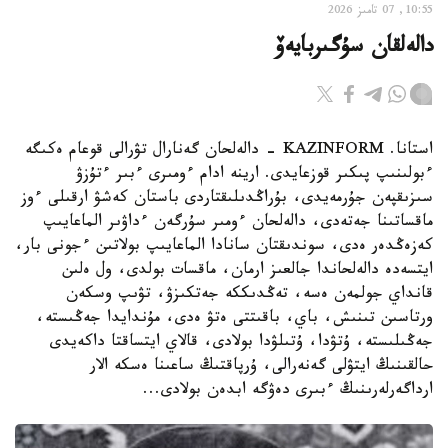
10:55, 07 تامىز 2026
دالەلقان سۇگىربايەۆ
استانا. KAZINFORM - دالەلحان گەنارال تۋرالى قوعام ەكىگە
ءبولىنىپ پىكىر قوزعايدى. ارينە ادام ءومىرى ءبىر ءتۇزۋ
سىزىقپەن جۇرمەيدى، بۇراڭدىلىقتاردى باستان كەشۋ ارقىلى ءوز
ماقساتىنا جەتەدى، دالەلحان ءومىر سۇرگەن ءداۋىر الماعايىپ
كەزەڭدەر ەدى، سوندىقتان سانادا الماعايىپ بولاتىن ءجونى بار،
ايتسەدە دالەلحاندا جالعىز ارمان، ماقسات بولدى، ول ەلىن
قانداي جولمەن ەسە، تەڭدىككە جەتكىزۋ، تۋىپ وسكەن
ورتاسىن تىنىش، باي، باقىتتى ەتۋ ەدى، مۇندايدا جەڭىستە،
جەڭىلىستە، ۇتۋدا، ۇتىلۋدا بولادى، قالاي ايتساقتا داكەيدى
حالقىنىڭ ايتۋلى گەنەرالى، ۇرپاقتىڭ ساعىنا ەسكە الار
ارداگەرلەرىنىڭ ءبىرى دەۋگە ابدەن بولادى...