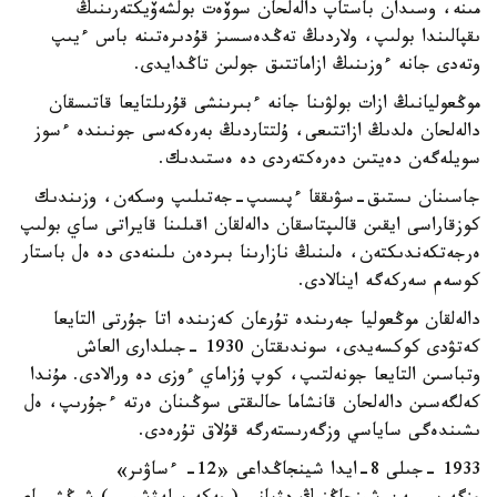
مىنە، وسىدان باستاپ دالەلحان سوۆەت بولشەۆيكتەرىنىڭ
ىقپالىندا بولىپ، ولاردىڭ تەڭدەسسىز قۇدىرەتىنە باس ءيىپ
وتەدى جانە ءوزىنىڭ ازاماتتىق جولىن تاڭدايدى.
موڭعوليانىڭ ازات بولۋىنا جانە ءبىرىنشى قۇرىلتايعا قاتىسقان
دالەلحان ەلدىڭ ازاتتىعى، ۇلتتاردىڭ بەرەكەسى جونىندە ءسوز
سويلەگەن دەيتىن دەرەكتەردى دە ەستىدىك.
جاسىنان ىستىق-سۋىققا ءپىسىپ-جەتىلىپ وسكەن، وزىندىك
كوزقاراسى ايقىن قالىپتاسقان دالەلقان اقىلىنا قايراتى ساي بولىپ
ەرجەتكەندىكتەن، ەلىنىڭ نازارىنا بىردەن ىلىنەدى دە ەل باستار
كوسەم سەركەگە اينالادى.
دالەلقان موڭعوليا جەرىندە تۇرعان كەزىندە اتا جۇرتى التايعا
كەتۋدى كوكسەيدى، سوندىقتان 1930 -جىلدارى العاش
وتباسىن التايعا جونەلتىپ، كوپ ۇزاماي ءوزى دە ورالادى. مۇندا
كەلگەسىن دالەلحان قانشاما حالىقتى سوڭىنان ەرتە ءجۇرىپ، ەل
ىشىندەگى ساياسي وزگەرىستەرگە قۇلاق تۇرەدى.
1933 -جىلى 8-ايدا شينجاڭداعى «12- ءساۋىر»