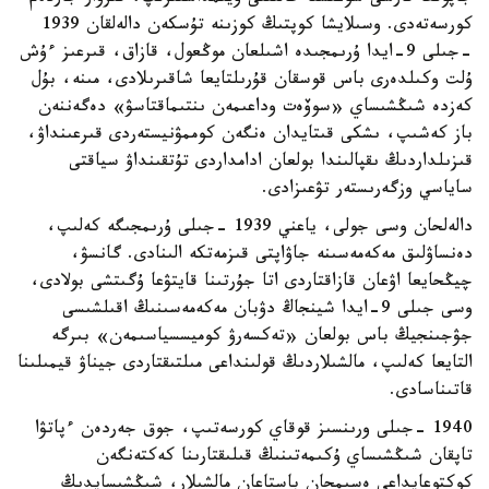
كورسەتەدى. وسىلايشا كوپتىڭ كوزىنە تۇسكەن دالەلقان 1939
-جىلى 9-ايدا ۇرىمجىدە اشىلعان موڭعول، قازاق، قىرعىز ءۇش
ۇلت وكىلدەرى باس قوسقان قۇرىلتايعا شاقىرىلادى، مىنە، بۇل
كەزدە شىڭشىساي «سوۆەت وداعىمەن ىنتىماقتاسۋ» دەگەننەن
باز كەشىپ، ىشكى قىتايدان ەنگەن كوممۋنيستەردى قىرعىنداۋ،
قىزىلداردىڭ ىقپالىندا بولعان ادامداردى تۇتقىنداۋ سياقتى
ساياسي وزگەرىستەر تۋعىزادى.
دالەلحان وسى جولى، ياعني 1939 -جىلى ۇرىمجىگە كەلىپ،
دەنساۋلىق مەكەمەسىنە جاۋاپتى قىزمەتكە الىنادى. گانسۋ،
چيڭحايعا اۋعان قازاقتاردى اتا جۇرتىنا قايتۋعا ۇگىتشى بولادى،
وسى جىلى 9-ايدا شينجاڭ دۋبان مەكەمەسىنىڭ اقىلشىسى
جۋجىنجيڭ باس بولعان «تەكسەرۋ كوميسسياسىمەن» بىرگە
التايعا كەلىپ، مالشىلاردىڭ قولىنداعى مىلتىقتاردى جيناۋ قيمىلىنا
قاتىناسادى.
1940 -جىلى ورىنسىز قوقاي كورسەتىپ، جوق جەردەن ءپاتۋا
تاپقان شىڭشىساي ۇكىمەتىنىڭ قىلىقتارىنا كەكتەنگەن
كوكتوعايداعى ەسىمحان باستاعان مالشىلار، شىڭشىسايدىڭ