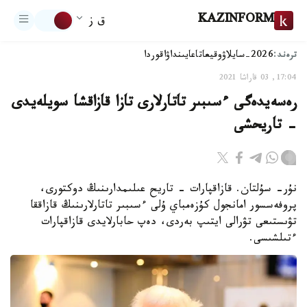
KAZINFORM
ق ز
ترەند:
2026-سايلاۋ
وقيعا
تاعايىنداۋ
اقوردا
17:04, 03 قاراشا 2021
رەسەيدەگى ءسىبىر تاتارلارى تازا قازاقشا سويلەيدى
- تاريحشى
نۇر- سۇلتان. قازاقپارات - تاريح عىلىمدارىنىڭ دوكتورى،
پروفەسسور امانجول كۇزەمباي ۇلى ءسىبىر تاتارلارىنىڭ قازاققا
تۋىستىعى تۋرالى ايتىپ بەردى، دەپ حابارلايدى قازاقپارات
ءتىلشىسى.