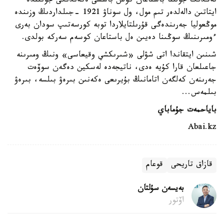
تەڭدىك جولىنا باستاعان كوش باسشى ەكەندىگى جونىندە
ايتاتىن دالەلدەر تىم مول، ول سوناۋ 1921 -جىلداردىڭ وزىندە
موڭعوليا جەرىندەگى قۇرىلتايلاردا توبە كورسەتىپ سودان بەرى
ءومىرىنىڭ سوڭىنا دەيىن ەل باستاعان كوسەم سەركە بولدى.
شىنىن ايتقاندا اتى شۋلى «شىرىكشي وقيعاسى» ونىڭ ومىرىنە
جاعىلعان قارا كۇيە ەدى، ناتيجەدە لەسكين دەگەن سوۆەت
جەرىنەن كەلگەن اتامانىڭ بۇيرىعى ەكەنىن بىرەۋ بىلسە، بىرەۋ
بىلمەس...
باياحمەت جۇماباي
Abai.kz
قازاق تاريحى
قوعام
بەيسەن سۇلتان
اۆتور