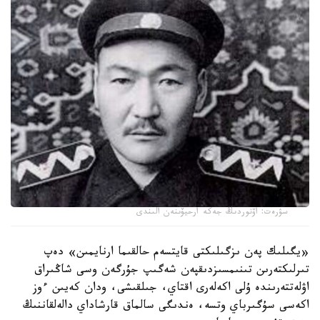
سۋرەت: اۆتوردىڭ جەكە ارحيۆىنەن الىندى
«يگىلىك پەن ىزگىلىكتى قايتسەم حالقىما ارنايمىن» دەپ
تىرلىكتەرىن تىنىمسىزدىقپەن شەگىپ جۇرگەن وسى شاڭىراق
اۋلەتتەرىندە ۇلى اكەلەرى اقتاي، جىلقىشى، ودان كەيىن ءوز
اكەسى سۇگىرباي وتسە، ەندىگى سالماق قارشاداي دالەلقاننىڭ