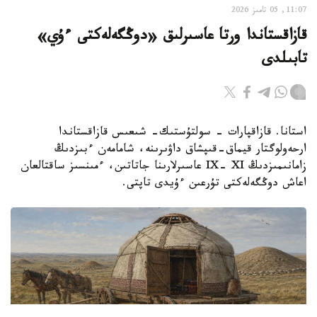
11:07, 05 تامىز 2026
قازاقستاندا ورتا عاسىرلىق «دوڭگەلەكتى ءۇي»
تابىلدى
استانا. قازاقپارات - سولتۇستىك- شىعىس قازاقستاندا
ارحەولوگتار قيماق-قىپشاق داۋىرىنە، شامامەن ءبىزدىڭ
زامانىمىزدىڭ IX- XI عاسىرلارىنا جاتاتىن، ءمىنسىز ساقتالعان
اعاش دوڭگەلەكتى تۇرعىن ءۇيدى تاپتى.