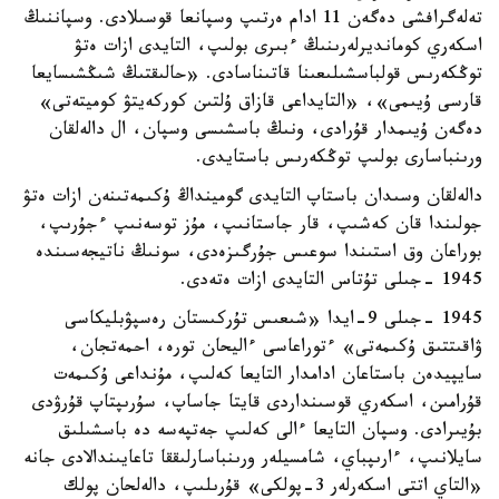
تەلەگرافشى دەگەن 11 ادام ەرتىپ وسپانعا قوسىلادى. وسپاننىڭ
اسكەري كومانديرلەرىنىڭ ءبىرى بولىپ، التايدى ازات ەتۋ
توڭكەرىس قولباسشىلىعىنا قاتىناسادى. «حالىقتىڭ شىڭشىسايعا
قارسى ۇيىمى»، «التايداعى قازاق ۇلتىن كوركەيتۋ كوميتەتى»
دەگەن ۇيىمدار قۇرادى، ونىڭ باسشىسى وسپان، ال دالەلقان
ورىنباسارى بولىپ توڭكەرىس باستايدى.
دالەلقان وسىدان باستاپ التايدى گومينداڭ ۇكىمەتىنەن ازات ەتۋ
جولىندا قان كەشىپ، قار جاستانىپ، مۇز توسەنىپ ءجۇرىپ،
بوراعان وق استىندا سوعىس جۇرگىزەدى، سونىڭ ناتيجەسىندە
1945 -جىلى تۇتاس التايدى ازات ەتەدى.
1945 -جىلى 9-ايدا «شىعىس تۇركىستان رەسپۋبليكاسى
ۋاقىتتىق ۇكىمەتى» ءتوراعاسى ءاليحان تورە، احمەتجان،
سايپيدەن باستاعان ادامدار التايعا كەلىپ، مۇنداعى ۇكىمەت
قۇرامىن، اسكەري قوسىنداردى قايتا جاساپ، سۇرىپتاپ قۇرۋدى
بۇيىرادى. وسپان التايعا ءالى كەلىپ جەتپەسە دە باسشىلىق
سايلانىپ، ءارىپباي، شامسيلەر ورىنباسارلىققا تاعايىندالادى جانە
«التاي اتتى اسكەرلەر 3-پولكى» قۇرىلىپ، دالەلحان پولك