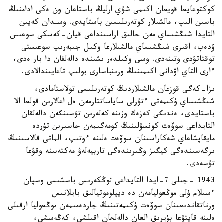
كوكتوعايعا قويعان اكىمى شۇي ارليڭ باستاعان ون ەكى ادامنىڭ
باسىن الىپ، مالشىلار كوتەرىلىسىن باستايدى. وسىدان كەيىن
التايدا شىڭشىساي مەن حالىق اراسىنداعى قيان-كەسكى سوعىس
ۇدەپ، اقىرى شىڭشىساي مالشىلارعا وكىل جىبەرىپ سوعىستى
توقتاتۋدى وتىنەدى. وسى وكىلدەر ىشىندە دالەلقان دا بار ەدى،
ءارى التاي اۋدانى اكىمىنىڭ ورىنباسارى بولىپ تاعايىندالادى.
ىزا-كەگى قوزعان مالشىلاردىڭ كوتەرىلىسى تولاستامادى،
شىڭشىساي ۇكىمەتى ءتۇرلى ساياساتتارمەن ەل اعالارىن قولعا الا
باستايدى، ەندىگى كەزەك وزىنە كەلەرىن تۇسىنگەن دالەلقان
التايداعى سوۆەت كونسۋلىنىڭ كومەگىمەن جاسىرىن تۇردە
مايقاپشاعاي شەكاراسىنان سوۆەت ەلىنە ءوتىپ، الماتى قالاسىنىڭ
ىرگەسىندەگى كيگىز وڭىرىندەگى تاربيەلەۋ مەكتەبىنە وقۋعا
تۇسەدى.
1943 -جىلى 7-ايدا التايداعى توڭكەرىس باسشىسى وسپان
ءسىلام ۇلى موڭعوليامەن دە ديپلوموتيالىق بايلانىس
ورناتقاندىعىنان سوۆەت ۇكىمەتىنىڭ جاردەمىمەن موڭعوليا ارقىلى
ەلىنە قايتۋعا بۇيرىق العان دالەلحان اقىلشى، كەڭەسشى،