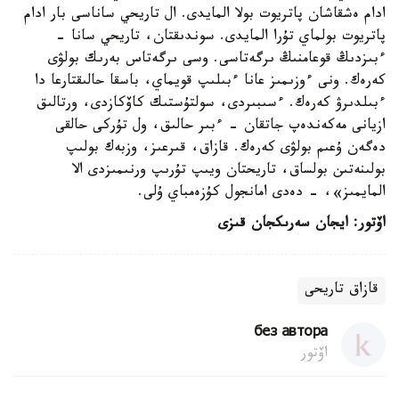
ادام ەشقاشان پاتريوت بولا المايدى. ال تاريحي ساناسى بار ادام
پاتريوت بولماي تۇرا المايدى. سوندىقتان، تاريحي سانا -
ءبىزدىڭ قوعامنىڭ ىرگەتاسى. وسى ىرگەتاس بەرىك بولۋى
كەرەك. ونى ءوزىمىز عانا ءبىلىپ قويماي، باسقا حالىقتارعا دا
ءبىلدىرۋ كەرەك. ءسىبىردى، سولتۇستىك كاۆكازدى، ورتالىق
ازيانى مەكەندەپ جاتقان - ءبىر حالىق، ول تۇركى حالقى
دەگەن ۇعىم بولۋى كەرەك. قازاق، قىرعىز، وزبەك بولىپ
بولىنەتىن بولساق، تاريحتان ويىپ تۇرىپ ورنىمىزدى الا
المايمىز»، - دەدى امانجول كۇزەمباي ۇلى.
اۆتور: ايجان سەرىكجان قىزى
قازاق تاريحى
без автора
اۆتور