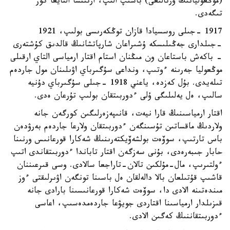
(موڭعوليانىڭ ورتالىعى) باسىپ الىپ، ارتىنشا التايعا كوز
تىگەدى.
1917 -جىلى روسسيادا قازان توڭكەرىسى بولىپ، 1921
-جىلدارى جەڭىلىسكە ۇشىراعان شارپاتشانىڭ قالدىق كۇشتەرى
- باكەش باستاعان ون مىڭنان استام اقتار ارمياسى التاي ارقىلى
موڭعوليا جەرىنە ءوتىپ، ونداعى سۇگىرباي اۋىلىنان مول جاردەم
تىلەيدى. بۇل كەزدە، ياعني 1918 -جىلى سۇگىرباي دۇنيە
سالىپ، ەل يەلىلىگى ۇلى ءدوربىتقان بولىپ تۇرعان ەدى.
اقتار ارمياسىنىڭ قارا نيەت، قانىپەزەرلىگىن كورگەن جانە
ولاردىڭ ماقساتىن تۇسىنگەن ءدوربىتقان ولارعا جاردەم بەرۋدەن
باس تارتىپ، سوۆەت بولشەۆيكتەرىنىڭ شەكارا قورعانىس ورنىنا
حابار جىبەرەدى، بۇنى سەزگەن اقتار تاباندا ءدوربىتقاندى اتىپ
ءولتىرىپ، مال-مۇلكىن تالان-تاراجعا سالادى. وسى قىرعىننان
قاشىپ قۇتىلعان بالا دالەلقان ەل باسىنا تونگەن اۋىرلىقتى ءوز
مىندەتىنە الادى دا، سوۆەت شەكارا قورعانىسىنا بارادى جانە
قىزىلدار ارمياسىنا اقتاردى جويۋعا جاردەمدەسىپ، اعاسى
ءدوربىتقاننىڭ كەگىن الادى.