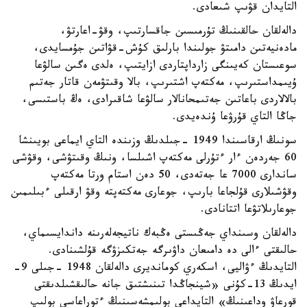
التايدان قۋىپ شىعادى.
دالەلقان حالقىنىڭ تۇرمىسىن جاقسارتىپ، وقۋ-اعارتۋ،
مادەنيەتىن دامىتۋ جولىندا بارلىق كۇش-قۋاتىن جۇمسايدى،
سوعىستان كەيىنگى زارداپتاردى ازايتىپ، ەلدى ەگىن سالۋعا
ۇيىمداستىرىپ، مەكتەپ اشتىرىپ، بالا وقىتۋمەن قاتار جەتىم
بالالاردى باعاتىن جەتىمحانالار سالۋعا شاقىرادى، ەڭ باستىسى،
جاڭا التاي قۇرۋعا ۇندەيدى.
سونىڭ ارقاسىندا 1949 -جىلدىڭ وزىندە التاي ايماعى بويىنشا
60 جەردەن ءار ءتۇرلى مەكتەپ اشىلسا، ونىڭ وقىتۋشى، وقۋشى
ساندارى 7000 عا جەتەدى، 50 دەن استام ورتا مەكتەپ
وقۋشىلارى قۇلجاعا بارىپ، جوعارى مەكتەپتە وقۋ ارقىلى ءبىلىمىن
جوعارىلاتۋعا اتتانادى.
دالەلقان وسىنداي جەڭىستى ەڭبەك ناتيجەلەرىنە داندايسىماي،
حالىقتى ءالى دە دامىعان داۋىرگە جەتكىزۋگە قۇلشىنادى.
التايدىڭ ءۋاليى، اسكەري كومانديرى دالەلقان 1948 -جىلى 9-
ايدىڭ 13-كۇنى «شينجاڭدا تىنىشتىق جانە حالىقشىلدىقتى
قورعاۋ وداعىنىڭ» التايداعى بولىمشەسىنىڭ ءتوراعاسى بولىپ