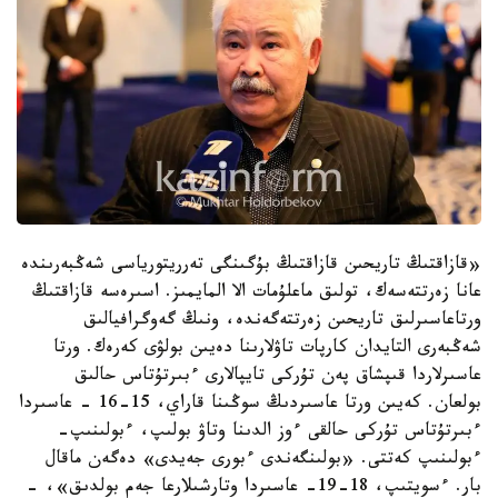
«قازاقتىڭ تاريحىن قازاقتىڭ بۇگىنگى تەرريتورياسى شەڭبەرىندە
عانا زەرتتەسەك، تولىق ماعلۇمات الا المايمىز. اسىرەسە قازاقتىڭ
ورتاعاسىرلىق تاريحىن زەرتتەگەندە، ونىڭ گەوگرافيالىق
شەڭبەرى التايدان كارپات تاۋلارىنا دەيىن بولۋى كەرەك. ورتا
عاسىرلاردا قىپشاق پەن تۇركى تايپالارى ءبىرتۇتاس حالىق
بولعان. كەيىن ورتا عاسىردىڭ سوڭىنا قاراي، 15-16 - عاسىردا
ءبىرتۇتاس تۇركى حالقى ءوز الدىنا وتاۋ بولىپ، ءبولىنىپ-
ءبولىنىپ كەتتى. «بولىنگەندى ءبورى جەيدى» دەگەن ماقال
بار. ءسويتىپ، 18-19- عاسىردا وتارشىلارعا جەم بولدىق»، -