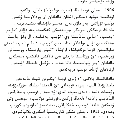
وزىنە تۇسپەسى بارما.
1906 -جىلى قوبدانىڭ (سىرت موڭعوليا) بايان-ولگەي
اۋدانىندا دۇنيە ەسىگىن اشقان دالەلقان اق وردالارىندا ۇنەمى
بولىپ تۇراتىن جەر داۋى مەن جەسىر داۋىنىڭ بىتىمدەرىنە،
ەلدىڭ ەرتەڭگى تىرلىگى جونىندەگى كەڭەستەرىنە قۇلاق ءتۇرىپ
ءوسىپ، ءسابي ساناسىنا وي ءتۇيىپ جەتىلسە، ال وقۋ جاسىنا
جەتكەسىن اۋىل مولدالارىنىڭ الدىن كورىپ، ءبىلىم الىپ، ءدىني
ساۋاتىمەن قوسا موڭعولشا، اراپشا، ءتىپتى پارسىشا، ورىسشانى
ۇيرەنىپ، ءوز ورتاسىنا دارىنى مەن تالانتىن تانىتىپ ەسەيگەن
دالەلقان ءبىر وتباسىنىڭ عانا ەمەس، بۇكىل ەلىنىڭ ءۇمىتىن
ارقالاعان ازامات بولىپ ەرجەتەدى.
دالەلقاننىڭ بالالىق ءداۋىرى قوبدا ءوڭىرىن شيڭ حاندىعى
باسقارۋىنا الىپ، بىردە قوبدانى ءوز الدىندا بيلىك جۇرگىزۋىنە
رۇحسات ەتسە، ەندى بىردە التاي اۋدانىمەن قوسىپ باسقاراتىن
الماعايىپ زاماندا ەلدىڭ ۇركىن-قورقىنى مولايىپ، سوعىس وتى
ۇدەگەن شاقتا ءوتىپ، شەكارالارى تىنىشسىز ءداۋىردى كورىپ
وسەدى. 1911 -جىلى ىشكى شارروسسيا اسكەرى ۇلانباتىردى