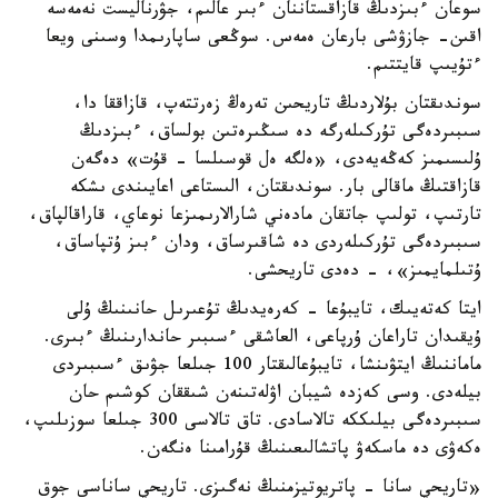
سوعان ءبىزدىڭ قازاقستاننان ءبىر عالىم، جۋرناليست نەمەسە
اقىن- جازۋشى بارعان ەمەس. سوڭعى ساپارىمدا وسىنى ويعا
ءتۇيىپ قايتتىم.
سوندىقتان بۇلاردىڭ تاريحىن تەرەڭ زەرتتەپ، قازاققا دا،
سىبىردەگى تۇركىلەرگە دە سىڭىرەتىن بولساق، ءبىزدىڭ
ۇلىسىمىز كەڭەيەدى، «ەلگە ەل قوسىلسا - قۇت» دەگەن
قازاقتىڭ ماقالى بار. سوندىقتان، الىستاعى اعايىندى ىشكە
تارتىپ، تولىپ جاتقان مادەني شارالارىمىزعا نوعاي، قاراقالپاق،
سىبىردەگى تۇركىلەردى دە شاقىرساق، ودان ءبىز ۇتپاساق،
ۇتىلمايمىز»، - دەدى تاريحشى.
ايتا كەتەيىك، تايبۇعا - كەرەيدىڭ تۇعىرىل حانىنىڭ ۇلى
ۇيقىدان تاراعان ۇرپاعى، العاشقى ءسىبىر حاندارىنىڭ ءبىرى.
ماماننىڭ ايتۋىنشا، تايبۇعالىقتار 100 جىلعا جۋىق ءسىبىردى
بيلەدى. وسى كەزدە شيبان اۋلەتىنەن شىققان كوشىم حان
سىبىردەگى بيلىككە تالاسادى. تاق تالاسى 300 جىلعا سوزىلىپ،
ەكەۋى دە ماسكەۋ پاتشالىعىنىڭ قۇرامىنا ەنگەن.
«تاريحي سانا - پاتريوتيزمنىڭ نەگىزى. تاريحي ساناسى جوق