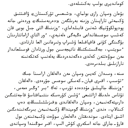
كومانديرى بولىپ بەكىتىلەدى.
بۇعان وسپان رازى بولماي، «شىعىس تۇركىستان» ۋاقىتتىق
ۇكىمەتى تاراپىنان وزىنە بەرىلگەن «دەربەستىك» وردەنى جانە
پودپولكوۆنيك شەنىن قابىلداماي، ءوزىنىڭ التى جىل بويى قان
كەشىپ سوعىسقانداعى ەڭبەگى ەلەنبەي، ءور التاي ازاماتتارىنان
بۇگىنگى كۇنى قاقپاقىلعا ۇشىراپ وتىرعانىن العا تارتادى.
ءسويتىپ، جەڭىستىكتىڭ ناتيجەسىن جول ورتادان قوسىلعاندار
مەن سوۆەتتەن كەلدى دەگەندەردىڭ يەلەنىپ كەتكەنىنە
نارازىلىق بىلدىرەدى.
مىنە، وسىدان كەيىن وسپان مەن دالەلقان اراسىنا جىك
ءتۇسىپ، اقىرى قيان-كەسكى سوعىس جۇرەدى. دالەلقان
ءوزىنىڭ جالپىلىق مۇددەدە تۇرىپ، تەك ءبىر ءوڭىر ەمەس،
تۇتاس ەلدىڭ ازاتتىعى ءۇشىن كۇرەسكە ىنتىماقتاسۋ قاجەتتىگىن
دارىپتەگەنىمەن، وسپان دالەلقاندى «قىزىلشىلسىڭ» دەپ
كىنالاپ، ەندى ءوزىنىڭ گومينداڭ ۇكىمەتىمەن بىرىگەتىندىگىن
اشىق ايتادى. سوندىقتان دالەلحان سوۆەت ۇكىمەتىنەن مول
قارۋ-جاراق جانە اسكەري كۇش الىپ، اقىر سوڭىندا وسپاندى