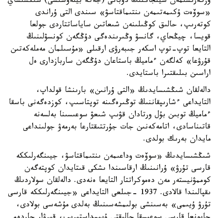
وزگەرىسىمەن شينجاڭنىڭ دۋبانى (جەكە بيلەۋشىسى) شىڭشىساي
«سوۆەت ۇكىمەتىمەن ىنتىماقتاسۋ» سىندى التى ۇراندى
كوتەرىپ، حالىق كوڭىلىنەن شىعاتىن ساياساتتاردى جولعا
قويسا، چيڭحاي، گانسۋ وڭىرىندەگى دۇڭگەن كونسۋلىنىڭ
التايعا توپ-توپ اسكەر جىبەرۋى ارقىلى «مۇسىلمان مەملەكەتىن
قۇرۋعا» كەلگەن ءماميڭ باستاعان دۇڭگەن ساربازدارى ەل
اراسىن بىلىقتىرا باستايدى.
دالەلقان شىڭشىسايدىڭ «التى ۇرانىن» بارىنشا قولداپ،
التايداعى ءشارىپقاننىڭ توڭىرەگىنە توپتاسىپ، كوزدەگەنى باسقا
ءماميڭ توبىن بۇل ورتادان قۋىپ شىعۋ سوعىسىنا بەلسەنە
قاتىناسادى، اتامەكەنىن جات جۇرتتىقتارعا بەرمەۋ جولىنداعى
مايدان بەرىك بولدى.
شىڭشىسايدىڭ «سوۆەت وداعىمەن ىنتىماقتاسۋ، جيىنگەرلىككە
قارسى تۇرۋ» ۇرانىنىڭ ارقاسىندا ىشكى قىتايدان كوپتەگەن
كوممۋنيستەر مەن دەموكراتتار التايعا ەنەدى. دالەلقان سولاردىڭ
ىقپالىندا قالادى. 1937 -جىلعى التايداعى «جيىنگەرلىككە قارسى
تۇرۋ ۇيىمى» بەسىنشى بولىمشەسىنىڭ بەلدى مۇشەسى بولادى،
جاپونعا قارسى سوعىسقا حالىقتى ۇيىمداستىرىپ، قىرۋار جاردەم