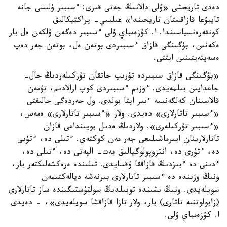
دەدى تاريحشى «ۇلى دالانىڭ جەتى قىرى: ءسىبىر ۇلىسى جانە
تايبۇعا قازاقستان تاريحىندا» عىلىمي- پراكتيكالىق
كونفەرەنسياسىندا. ا. كۇزەمباي ۇلى ءسىبىر دەگەن ۇلكەن ەل بار
ەكەنىن، بۇگىنگى قازاق ءسىبىردى بوتەن ەل، بوتەن جەر دەپ
ەسەپتەيتىنىن ايتتى.
«بۇگىنگى قازاق سىبىردە تۇرىپ جاتقان تۇركىلەردىڭ حال-
جاعدايىن بىلمەيدى. ءوزىم ءسىبىردى كوپ ارالادىم، تۇمەن
قالاسىنان كەلگەنىمە ءبىر اپتا بولدى. ول جەردەگى حالىقتى
«ءسىبىر تاتارلارى» دەيدى. ولار «ءسىبىر تاتارلارى» ەمەس،
«ءسىبىر تۇركىلەرى». ولاردىڭ ەدىل بويىنداعى قازان
تاتارلارىنان ايىرماشىلىعى جەر مەن كوكتەي. ءتىلى دە، ءتۇبى
دە، ءتۇرى دە، انتروپولوگيالىق بەت- الپەتى دە، ءتىلى دە،
ءدىنى دە ءبىزدىڭ قازاققا ۇقسايدى. تىلىندە ەرەكشەلىكتەر بار،
ونىڭ وزىندە دە ءسىبىر تاتارلارى بىرنەشە ديالەكتىمەن
سويلەيدى. ونىڭ ىشىندە توبىلدىڭ سولتۇستىگىندە ساز تاتارلارى
(زابولوتنىە تاتارى) بار، ولار تازا قازاقشا سويلەيدى»، - دەيدى
ا. كۇزەمباي ۇلى.