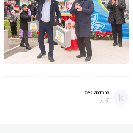
без автора
اۆتور