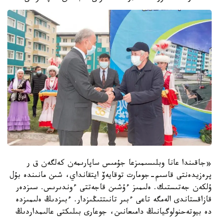
«جاقىندا عانا وبلىسىمىزعا جۇمىس ساپارىمەن كەلگەن ق ر
پرەزيدەنتى قاسىم-جومارت توقايەۆ ايتقانداي، شىن مانىندە بۇل
ۇلكەن جەتىستىك. ەلىمىز ءۇشىن قاجەتتى ءوندىرىس. سىزدەر
قازاقستاندى الەمگە تاعى ءبىر تانىتتىڭىزدار. ءبىزدىڭ ەلىمىزدە
دە بيوتەحنولوگيانىڭ دامىعانىن، جوعارى بىلىكتى عالىمداردىڭ