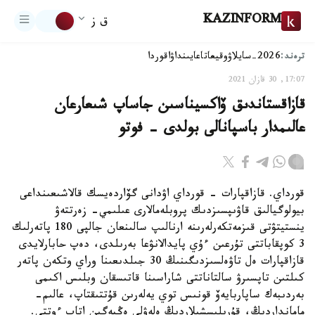
KAZINFORM
ق ز
ترەند:
2026-سايلاۋ
وقيعا
تاعايىنداۋ
اقوردا
17:07, 30 قازان 2021
قازاقستاندىق ۆاكسيناسىن جاساپ شىعارعان
عالىمدار باسپانالى بولدى - فوتو
قورداي. قازاقپارات - قورداي اۋدانى گۆاردەيسك قالاشىعىنداعى
بيولوگيالىق قاۋىپسىزدىك پروبلەمالارى عىلىمي- زەرتتەۋ
ينستيتۋتى قىزمەتكەرلەرىنە ارنالىپ سالىنعان جالپى 180 پاتەرلىك
3 كوپقاباتتى تۇرعىن ءۇي پايدالانۋعا بەرىلدى، دەپ حابارلايدى
قازاقپارات ەل تاۋەلسىزدىگىنىڭ 30 جىلدىعىنا وراي وتكەن پاتەر
كىلتىن تاپسىرۋ سالتاناتتى شاراسىنا قاتىسقان وبلىس اكىمى
بەردىبەك ساپاربايەۆ قونىس توي يەلەرىن قۇتتىقتاپ، عالىم-
مامانداردىڭ، قۇرىلىسشىلاردىڭ ەلەۋلى ەڭبەگىن اتاپ ءوتتى.