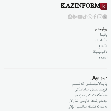
KAZINFORM
بوليمدەر
وقيعا
ساياسات
تالداۋ
ەكونوميكا
الەمدە
ءبىز تۋرالى
پايدالانۋشىلىق كەلىسىم
قۇپىيالىلىق ساياساتى
مەملەكەتتىك رامىزدەر
جەمقورلىققا قارسى شارالار
مەملەكەتتىك ساتىپ الۋلار