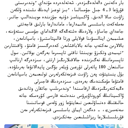
بار ەكەنىن دالەلدەڭىزدەر. شەتەلدەردە مۇنداي ءوندىرىستى
قۇرۋعا 3-4 جىل جۇمسالسا، ءبىز توعىز ايدىڭ ىشىندە ۇلكەن
زاۋىت سالا الدىق. ۆاكسينامىز دۇنيە جۇزىندە مويىندالىپ جاتىر.
مەملەكەت باسشىسى عالىمدارعا، ماماندارعا بارلىق قاجەتتى
جاعداي جاساۋ، ولاردىڭ ەشتەڭەگە الاڭداماي جۇمىس ىستەۋىنە،
عىلىممەن اينالىسۋىنا قولايلى ورتا قالىپتاستىرۋ، باسپانامەن،
بالالارىن مەكتەپ جانە بالاباقشامەن كەدەرگىسىز قامتۋ، ۋاقىتتارىن
ءتيىمدى وتكىزۋ بويىنشا ناقتى تاپسىرما بەرگەن بولاتىن. سول
تاپسىرمانىڭ نەگىزىندە جالاقىلارىڭىز ارتتى، سىزدەرگە ارنالىپ
سالىنعان 180 پاتەرلى تۇرعىن ۇيلەر بۇگىن پايدالانۋعا بەرىلۋدە.
بۇل ينستيتۋت پەن زاۋىت قىزمەتكەرلەرىن تولىعىمەن باسپانامەن
قامتۋعا مۇمكىندىك بەرەدى. سىزدەردىڭ قاجىرلى
ەڭبەكتەرىڭىزدىڭ ارقاسىندا ءوندىرىلىپ جاتقان وتاندىق
ۆاكسينانىڭ كوروناۆيرۋس ىندەتىنە قارسى كۇرەسكە جانە
حالىقتىڭ دەنساۋلىعىن نىعايتۋعا زور ۇلەس قوساتىنىنا
سەنەمىن»، - دەگەن ايماق باسشىسى قىزمەتكەرلەر مەن
قۇرىلىسشىلارعا ريزاشىلىعىن جەتكىزدى.