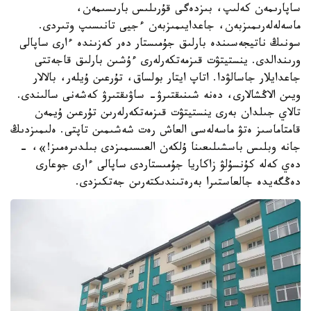
ساپارىمەن كەلىپ، بىزدەگى قۇرىلىس بارىسىمەن،
ماسەلەلەرىمىزبەن، جاعدايىمىزبەن ءجيى تانىسىپ وتىردى.
سونىڭ ناتيجەسىندە بارلىق جۇمىستار دەر كەزىندە ءارى ساپالى
ورىندالدى. ينستيتۋت قىزمەتكەرلەرى ءۇشىن بارلىق قاجەتتى
جاعدايلار جاسالۋدا. اتاپ ايتار بولساق، تۇرعىن ۇيلەر، بالالار
ويىن الاڭشالارى، دەنە شىنىقتىرۋ- ساۋىقتىرۋ كەشەنى سالىندى.
تالاي جىلدان بەرى ينستيتۋت قىزمەتكەرلەرىن تۇرعىن ۇيمەن
قامتاماسىز ەتۋ ماسەلەسى العاش رەت شەشىمىن تاپتى. ەلىمىزدىڭ
جانە وبلىس باسشىلىعىنا ۇلكەن العىسىمىزدى بىلدىرەمىز!»، -
دەي كەلە كۇنسۇلۋ زاكاريا جۇمىستاردى ساپالى ءارى جوعارى
دەڭگەيدە جالعاستىرا بەرەتىندىكتەرىن جەتكىزدى.