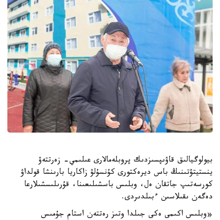
بيولوگيالىق قاۋىپسىزدىك پروبلەمالارى عىلىمي- زەرتتەۋ
ينستيتۋتىنىڭ باس ديرەكتورى كۇنسۇلۋ زاكاريا بارىنشا قولداۋ
كورسەتىپ جاتقان ەل، وبلىس باسشىلىعىنا، قۇرىلىسشىلارعا
دەگەن ىقىلاسىن ءبىلدىردى.
«وبلىس اكىمى ەكى جىلدا وتىز رەتتەن استام جۇمىس