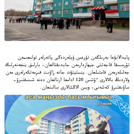
پايدالانۋعا بەرىلگەن تۇرعىن ۇيلەردەگى پاتەرلەر تولىعىمەن
تۇرمىسقا قاجەتتى جيھازدارمەن جابدىقتالعان، بارلىق ينجەنەرلىك
جەلىلەرمەن قامتىلعان. ينستيتۋت جانە زاۋىت قىزمەتكەرلەرى مەن
ولاردىڭ بالالارى ءۇشىن 120 ادامعا ارنالعان دەنە شىنىقتىرۋ-
ساۋىقتىرۋ كەشەنى، ويىن الاڭشالارى سالىنعان.