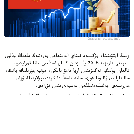
Коллаж: e-cis.info
ونىڭ ايتۋىنشا، بۇگىندە قىتاي الدىنداعى بەرەشەك ەلدىڭ جالپى
سىرتقى قارىزىنىڭ 20 پايىزدان ءسال استامىن عانا قۇرايدى.
قالعان بولىگى نەگىزىنەن ازيا دامۋ بانكى، دۇنيەجۇزىلىك بانك،
حالىقارالىق ۆاليۋتا قورى جانە باسقا دا كرەديتورلاردىڭ ۇزاق
مەرزىمدى جەڭىلدەتىلگەن نەسيەلەرىنەن تۇرادى.
ادىلبەك قاسىماليەۆتىڭ ايتۋىنشا، قىرعىزستان زاڭناماسىنا
سايكەس مەملەكەتتىك قارىزدىڭ جالپى ىشكى ونىمگە
شاققانداعى ۇلەسى 60 پايىزدان اسپاۋى ءتيىس. الايدا
پرەزيدەنت سادىر جاپاروۆتىڭ تاپسىرماسىمەن بۇل شەك 50 پايىز
دەڭگەيىندە بەلگىلەنگەن.