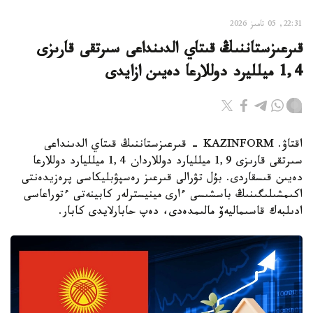
22:31, 05 تامىز 2026
قىرعىزستاننىڭ قىتاي الدىنداعى سىرتقى قارىزى
1,4 ميلليرد دوللارعا دەيىن ازايدى
اقتاۋ. KAZINFORM - قىرعىزستاننىڭ قىتاي الدىنداعى
سىرتقى قارىزى 1,9 ميلليارد دوللاردان 1,4 ميلليارد دوللارعا
دەيىن قىسقاردى. بۇل تۋرالى قىرعىز رەسپۋبليكاسى پرەزيدەنتى
اكىمشىلىگىنىڭ باسشىسى ءارى مينيسترلەر كابينەتى ءتوراعاسى
ادىلبەك قاسىماليەۆ مالىمدەدى، دەپ حابارلايدى كابار.