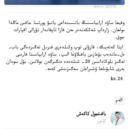
Фото: БЕЛТА
وقيعا ساۋد ارابياسىنىڭ باتىسىنداعى يانبۋ پورتىنا جاقىن ماڭدا
بولعان. زارداپ شەككەندەر مەن قازا تاپقاندار تۋرالى اقپارات
جوق.
ايتا كەتەيىك، قارۋلى توپ وكىلدەرى قىزىل تەڭىزدەگى باب-
ەل-ماندەب بۇعازىن باقىلاۋعا الىپ، ساۋد ارابياسىنا قارسى
تەڭىز بلوكاداسىن 20- شىلدەدە ەنگىزگەن بولاتىن. بۇل سودان
بەرى شابۋىلعا ۇشىراعان سەگىزىنشى كەمە.
24.kz
الەم
باقىتجول كاكەش
اۆتور