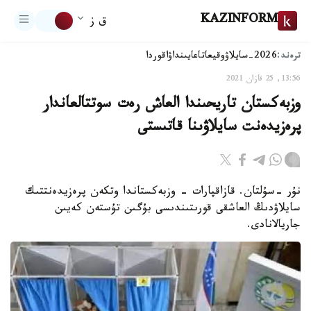
KAZINFORM
ق ز
ترەند:
2026-سايلاۋ
وقيعا
تاعايىنداۋ
اقوردا
13:56, 25 قازان 2021
وزبەكستان تاريحىندا العاش رەت سوتتالعاندار
پرەزيدەنت سايلاۋىنا قاتىستى
نۇر -سۇلتان. قازاقپارات - وزبەكستاندا وتكەن پرەزيدەنتتىك
سايلاۋدىڭ العاشقى قورىتىندىسى بۇگىن تۇستەن كەيىن
جاريالانادى.