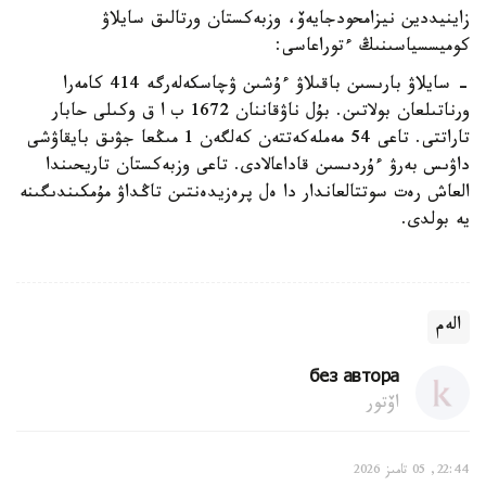
زاينيددين نيزامحودجايەۆ، وزبەكستان ورتالىق سايلاۋ
كوميسسياسىنىڭ ءتوراعاسى:
- سايلاۋ بارىسىن باقىلاۋ ءۇشىن ۋچاسكەلەرگە 414 كامەرا
ورناتىلعان بولاتىن. بۇل ناۋقاننان 1672 ب ا ق وكىلى حابار
تاراتتى. تاعى 54 مەملەكەتتەن كەلگەن 1 مىڭعا جۋىق بايقاۋشى
داۋىس بەرۋ ءۇردىسىن قاداعالادى. تاعى وزبەكستان تاريحىندا
العاش رەت سوتتالعاندار دا ەل پرەزيدەنتىن تاڭداۋ مۇمكىندىگىنە
يە بولدى.
الەم
без автора
اۆتور
22:44, 05 تامىز 2026