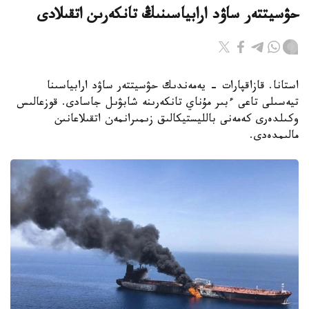
حۋسيتتەر ساۋد ارابياسىنىڭ تانكەرىن اتقىلادى
استانا. قازاقپارات - يەمەندىك حۋسيتتەر ساۋد ارابياسىنا
تيەسىلى تاعى ءبىر مۇناي تانكەرىنە شابۋىل جاسادى. قوزعالىس
وكىلدەرى كەمەنى بالليستيكالىق زىمىرانمەن اتقىلاعانىن
مالىمدەدى.