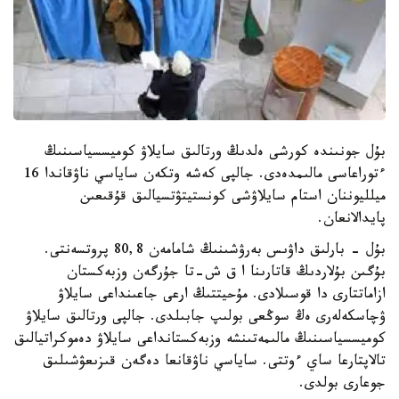
بۇل جونىندە كورشى ەلدىڭ ورتالىق سايلاۋ كوميسسياسىنىڭ
ءتوراعاسى مالىمدەدى. جالپى كەشە وتكەن ساياسي ناۋقاندا 16
ميلليوننان استام سايلاۋشى كونستيتۋتسيالىق قۇقىعىن
پايدالانعان.
بۇل - بارلىق داۋىس بەرۋشىنىڭ شامامەن 80,8 پروتسەنتى.
بۇگىن بۇلاردىڭ قاتارىنا ا ق ش-تا جۇرگەن وزبەكستان
ازاماتتارى دا قوسىلادى. مۇحيتتىڭ ارعى جاعىنداعى سايلاۋ
ۋچاسكەلەرى ەڭ سوڭعى بولىپ جابىلدى. جالپى ورتالىق سايلاۋ
كوميسسياسىنىڭ مالىمەتىنشە وزبەكستانداعى سايلاۋ دەموكراتيالىق
تالاپتارعا ساي ءوتتى. ساياسي ناۋقانعا دەگەن قىزىعۋشىلىق
جوعارى بولدى.