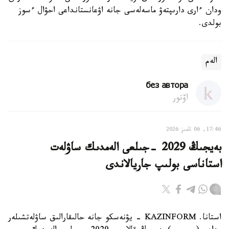
ودان ءارى دارىپتەۋ ماسەلەسى جانە اۋعانستانداعى احۋال ءسوز
بولدى.
الەم
без автора
اۆتور
17:46, 06 تامىز 2026
بەيجىڭ 2029 -جىلعى الەمدىك ساۋلەت
استاناسى بولىپ جاريالاندى
استانا. KAZINFORM - يۋنەسكو جانە حالىقارالىق ساۋلەتشىلەر