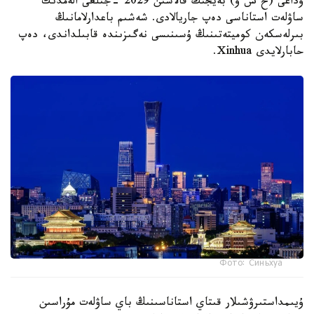
وداعى (ح س و) بەيجىڭ قالاسىن 2029 -جىلعى الەمدىك
ساۋلەت استاناسى دەپ جاريالادى. شەشىم باعدارلامانىڭ
بىرلەسكەن كوميتەتىنىڭ ۇسىنىسى نەگىزىندە قابىلداندى، دەپ
حابارلايدى Xinhua.
Фото: Синьхуа
ۇيىمداستىرۋشىلار قىتاي استاناسىنىڭ باي ساۋلەت مۇراسىن