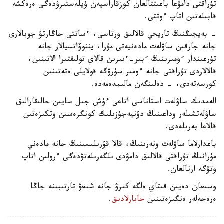
تۇراقتى دامۋعا باعىتتالعان كوزقاراسپەن ۇيلەستىرۋدەگى ەرەكشە
قابىلەتىن اتاپ ءوتتى.
- بەيجىڭنىڭ تاريحي قالالىق ورتاسى، ءساتتى جاڭارتۋ جوبالارى
جانە جارقىن ساۋلەت مادەنيەتى مۇرا، يننوۆاتسيالار جانە
تۇرعىندار ءومىرىنىڭ ءبىر-ءبىرىن قالاي تولىقتىرا الاتىنىن،
قالالاردى تۇراقتى جانە ءومىر سۇرۋگە قولايلى ەتەتىنىن
كورسەتەدى، - دەلىنگەن مالىمدەمەدە.
الەمدىك ساۋلەت استاناسى اتاعى ءۇش جىل سايىن حالىقارالىق
ساۋلەتشىلەر وداعىنىڭ دۇنيەجۇزىلىك كونگرەسىن وتكىزەتىن
قالاعا بەرىلەدى.
باعدارلاما ساۋلەت ونەرىنىڭ، قالا قۇرىلىسىنىڭ جانە مادەني
مۇرانىڭ تۇراقتى قالالىق دامۋدى ىلگەرىلەتۋدەگى ءرولىن اتاپ
وتۋگە ارنالعان.
وسىعان دەيىن قىتاي ەلگە كىرۋ جانە شىعۋ تارتىبىنە جاڭا
ەرەجەلەر ەنگىزەتىنىن
حابارلادىق
.