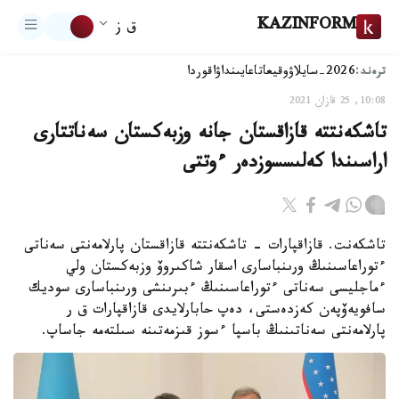
KAZINFORM
ق ز
ترەند:
2026-سايلاۋ
وقيعا
تاعايىنداۋ
اقوردا
10:08, 25 قازان 2021
تاشكەنتتە قازاقستان جانە وزبەكستان سەناتتارى
اراسىندا كەلىسسوزدەر ءوتتى
تاشكەنت. قازاقپارات - تاشكەنتتە قازاقستان پارلامەنتى سەناتى
ءتوراعاسىنىڭ ورىنباسارى اسقار شاكىروۆ وزبەكستان ولي
ءماجليسى سەناتى ءتوراعاسىنىڭ ءبىرىنشى ورىنباسارى سوديك
سافويەۆپەن كەزدەستى، دەپ حابارلايدى قازاقپارات ق ر
پارلامەنتى سەناتىنىڭ باسپا ءسوز قىزمەتىنە سىلتەمە جاساپ.