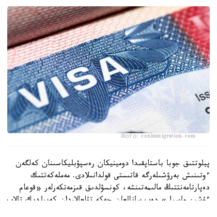
Фото: coximmigration.com
پيلوتتىق جوبا باستاپقىدا دومينيكان رەسپۋبليكاسىنان كەلگەن
ءوتىنىش بەرۋشىلەرگە قاتىستى قولدانىلادى. مەملەكەتتىك
دەپارتامەنتتىڭ مالىمەتىنشە، كونسۋلدىق قىزمەتكەرلەر «قوعام
ءۇشىن ماسىل» دەپ سانالعان جەكە تۇلعالاردان كەپىلدىك تالاپ
ەتە الادى. كەپىلدىك سوماسى ءاربىر جاعدايعا جەكە انىقتالادى.