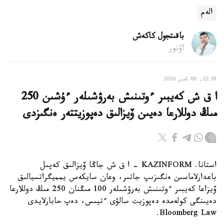
الەم
باقىتجول كاكەش
اۆتور
12:39, 06 تامىز 2026
ا ق ش كەيبىر ءوتىنىش بەرۋشىلەر ءۇشىن 250
مىڭ دوللارعا دەيىن ۆيزالىق دەپوزيتتەر ەنگىزدى
استانا. KAZINFORM – ا ق ش جاڭا ۆيزالىق كەپىل
باعدارلاماسىن ەنگىزىپ جاتىر، وعان سايكەس يمميگراتسيالىق
ۆيزاعا كەيبىر ءوتىنىش بەرۋشىلەر 100 مىڭنان 250 مىڭ دوللارعا
دەيىنگى كولەمدە دەپوزيت سالۋى ءتيىس، دەپ حابارلايدى
Bloomberg Law.