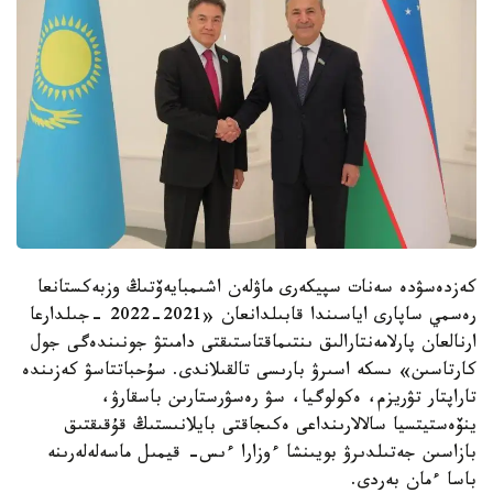
كەزدەسۋدە سەنات سپيكەرى ماۋلەن اشىمبايەۆتىڭ وزبەكستانعا
رەسمي ساپارى اياسىندا قابىلدانعان «2021-2022 -جىلدارعا
ارنالعان پارلامەنتارالىق ىنتىماقتاستىقتى دامىتۋ جونىندەگى جول
كارتاسىن» ىسكە اسىرۋ بارىسى تالقىلاندى. سۇحباتتاسۋ كەزىندە
تاراپتار تۋريزم، ەكولوگيا، سۋ رەسۋرستارىن باسقارۋ،
ينۆەستيتسيا سالالارىنداعى ەكىجاقتى بايلانىستىڭ قۇقىقتىق
بازاسىن جەتىلدىرۋ بويىنشا ءوزارا ءىس- قيمىل ماسەلەلەرىنە
باسا ءمان بەردى.