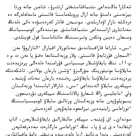
شەكارا ماڭىنداعى ىنتىماقتاستىقتى ارتتىرۋ، شاعىن جانە ورتا
بيزنەستى دامىتۋ جانە ارال پروبلەماسىنا قاتىستى ماسەلەلەرگە دە
ەرەكشە نازار اۋدارىلدى. سونىمەن قاتار كەزدەسۋدە ەكى ەلدىڭ
سەناتتارى اراسىنداعى ىنتىماقتاستىق جونىندەگى كوميسسيانىڭ
وسىعان دەيىن وتكەن وتىرىسىنىڭ حاتتاماسىنا قول قويىلدى.
ءىس- شاراعا قازاقستاندىق سەناتورلار اقمارال ءالنازاروۆا مەن
ءالىمجان قۇرتايەۆ قاتىستى. ولار وزبەكستانعا ەقىۇ پا مەن ت م د
پ ا ا- نىڭ بايقاۋشىلار ميسسياسى قۇرامىندا ەلدەگى پرەزيدەنت
سايلاۋىنا مونيتورينگ جۇرگىزۋ ءۇشىن بارعان بولاتىن. تاشكەنتكە
پرەزيدەنت سايلاۋىنا بايقاۋشى رەتىندە بارعان سەنات ۆيتسە-
سپيكەرى سايلاۋ الدىنداعى ءىس- شارالار اياسىندا وزبەكستان
ولي ءماجليسى زاڭ شىعارۋ پالاتاسىنىڭ سپيكەرى نۋردينجون
يسمويلوۆپەن جانە وزبەكستان ورتالىق سايلاۋ كوميسسياسىنىڭ
ءتوراعاسى زاينيددين نيزامحودجايەۆپەن كەزدەستى.
سونداي- اق ۆيتسە- سپيكەر حالىقارالىق بايقاۋشىلارمەن، اتاپ
ايتقاندا ە ق ى ۇ پا- نىڭ ءتوراعاسى مارگارەت سەدەرفەلتپەن
كەزدەستى. وندا ورتالىق ازيا ەلدەرىندە ورنىقتى دامۋ ماقساتتارىن