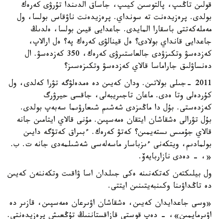
قولىن تاڭىپ، پالتوسىن كيىپ، جاساق الدىندا تۇرۋى كەرەك
بولدى. پرەزيدەنت تە سونداي. پرەزيدەنت ناۋقاس بولسا، ول
مەملەكەتتى باسقارا المايدى. جاعدايى قيىن بولسا، ەلدىڭ
جاعدايى قانداي بولادى؟ ەل قينالۋى كەرەك پە؟ ەل ارالاپ،
كەزدەسۋ وتكىزۋدى جالعاستىرۋى كەرەك، 350 كەزدەسۋ. ال
دەنساۋلىق جاراماسا قالاي كەزدەسۋ وتكىزەسىز؟
2011 -جىلى بولاتىن. ودان كەيىن دە ەمدەلۋگە تۋرا كەلدى، ول
كۇردەلى وتا ەدى. ماعان تاجىريبەلى، جاقسى حيرۋرگ
كەزدەستى. بۇل دا ماڭىزدى شەشىم شىعارۋىما سەبەپ بولدى.
بۇل تۋرالى ەشقاشان ايتقان ەمەسپىن. مۇنى قالاي ايتامىن جانە
قالاي جۇمىس ىستەيمىن؟ كەتۋ كەرەك. ءبىراق كەتۋگە دايىن
بولمادىم، ويتكەنى ءىزباسار ماسەلەسى شەشىلمەدى جانە ت. ب.
«، - دەدى نازاربايەۆ.
ول بيلىكتەن كەتكەنىنە ەكى جىلدان اسا ۋاقىت وتكەننەن كەيىن
دە تاڭداۋىنا وكىنبەيتىنىن ايتتى.
«وسى جاعدايدان كەيىن، ەشقاشان اۋىرعان ەمەسپىن، قازىر دە
اۋىرمايمىن»، - دەپ قوستى قازاقستاننىڭ تۇڭعىش پرەزيدەنتى.