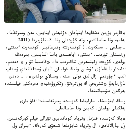
«قازىر بۇرىن ەشقايدا ايتپاعان دۇنيەنى ايتايىن. مەن ومىرتقاما،
بەلىمە وتا جاساتتىم، وتە كۇردەلى وتا. 8-ناۋرىزدا (2011
-جىلعى - ەسكەرت. ) كونسەرتتە وتىرعانبىز. كونسەرت ءبىتتى،
ورنىمنان تۇردىم. ءبىتتى، اياعىمدى باسا المايمىن. بىردەڭە
بولدى. كۇزەت وفيتسەرىن شاقىردىم دا، «قاسىما تۇ ر « دەدىم.
ادامدار بايقاماۋى ءۇشىن ونىڭ قولىنان تاياق ۇستاعانداي ۇستاپ
الىپ ءجۇردىم. زال لىق تولى. مىنە، وسىلاي بولدى»، - دەدى
نازاربايەۆ «شتريحي ك پورترەتۋ. وتكروۆەنيە» دەرەكتى فيلمىندە
بەرگەن سۇحباتىندا.
ونىڭ ايتۋىنشا، ساراپتاما كەزىندە ومىرتقاسىندا اقاۋ بارى
بەلگىلى بولعان. كەيىن وتا جاسالعان.
«بالا كەزىمدە قىزىل وترياد كومانديرى تۋرالى فيلم كورگەنمىن.
ول جارالانادى، ال وترياد شابۋىلعا شىعۋى كەرەك. ءبىراق ول