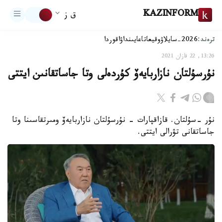
KAZINFORM
ق ز
ترەند:
2026-سايلاۋ
وقيعا
تاعايىنداۋ
اقوردا
13:26, 22 قازان 2021
نۇرسۇلتان نازاربايەۆ كۇردەلى وتا جاساتقانىن ايتتى
نۇر -سۇلتان. قازاقپارات - نۇرسۇلتان نازاربايەۆ ومىرتقاسىنا وتا
جاساتقانى تۋرالى ايتتى.