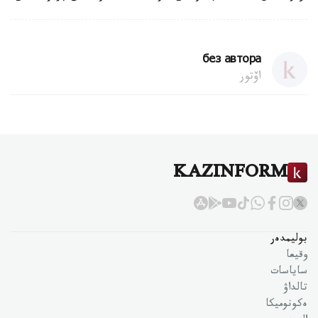
без автора
اۆتور
KAZINFORM
بوليمدەر
وقيعا
ساياسات
تالداۋ
ەكونوميكا