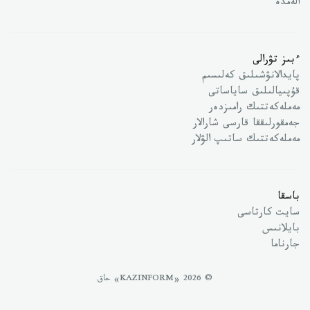
الەمدە
ءبىز تۋرالى
پايدالانۋشىلىق كەلىسىم
قۇپىيالىلىق ساياساتى
مەملەكەتتىك رامىزدەر
جەمقورلىققا قارسى شارالار
مەملەكەتتىك ساتىپ الۋلار
باسقا
سايت كارتاسى
بايلانىس
جارناما
© 2026 «KAZINFORM» حاق