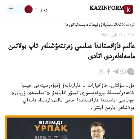
KAZINFORM
ق ز
ترەند:
2026-سايلاۋ
وقيعا
تاعايىنداۋ
اقوردا
15:57, 18 قازان 2021
عالىم قازاقستاندا عىلىمي زەرتتەۋشىلەر تاپ بولاتىن
ماسەلەلەردى اتادى
نۇر-سۇلتان. قازاقپارات - نازاربايەۆ ۋنيۆەرسيتەتى حيميا
كافەدراسىنىڭ پروفەسسورى تيمۋر اتابايەۆ «ءبىلىمدى ۇرپاق»
جوباسى اياسىندا قازاقستاندا جاس عالىمداردىڭ قانداي
بولاشاعى بارىن ايتتى.