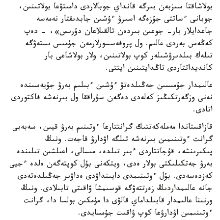
بولاشاقتا سىزبەن بىرگە قانداي جوبالاردى دامىتۋعا بولاتىنىن،
جوبانى ءساتتى جۇزەگە اسىرۋ ءۇشىن جابدىقتار نەمەسە
جاعدايلار بار- جوعىن بىردەن تالقىلاعان دۇرىس»، - دەپ
كەڭەس بەردى عالىم. ول پروفەسسورلارمەن جۇمىس ىستەۋگە
تىلەك بىلدىرۋشىلەر كوپ بولاتىنىن، ولار بولاشاعى بار
كانديداتتاردى تاڭدايتىنىن ايتتى.
عالىمدار جۇمىسىن جەڭىلدەتۋ ءۇشىن ءبىلىم بەرۋ جۇيەسىندە
نەنى وزگەرتكىڭىز كەلەدى دەگەن سۇراققا ول بىرنەشە فاكتوردى
اتادى.
قازاقستاندا مەملەكەتتىك گرانتتارعا ءوتىنىم بەرۋ قيىن، سەبەبى
گرانت ءوتىنىمىن بىرنەشە تىلگە اۋدارۋ قاجەت. ونىڭ
پىكىرىنشە، قۇجاتتاردى ءبىر تىلدە، مىسالى، اعىلشىن تىلىندە
بەرۋ جەتكىلىكتى بولار ەدى، ويتكەنى بۇل كوپتەگەن ەلدە ءجيى
كەزدەسەدى. بۇل ءوتىنىمدى دايىنداۋدى ەداۋىر جەڭىلدەتەدى
جانە عالىمداردىڭ زەرتتەۋگە قوسىمشا ۋاقىتى تابىلادى. ونىڭ
ورنىنا عالىمدار قابىلداماي قالۋى دا مۇمكىن بولسا دا، گرانت
ءوتىنىمىن اۋدارۋعا كوپ ۋاقىت جۇمسايدى.