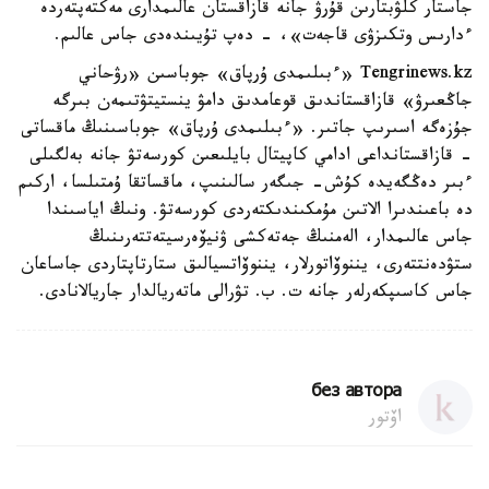
جاستار كلۋبتارىن قۇرۋ جانە قازاقستان عالىمدارى مەكتەپتەردە
ءدارىس وتكىزۋى قاجەت»، - دەپ تۇيىندەدى جاس عالىم.
Tengrinews.kz «ءبىلىمدى ۇرپاق» جوباسىن «رۋحاني
جاڭعىرۋ» قازاقستاندىق قوعامدىق دامۋ ينستيتۋتىمەن بىرگە
جۇزەگە اسىرىپ جاتىر. «ءبىلىمدى ۇرپاق» جوباسىنىڭ ماقساتى
- قازاقستانداعى ادامي كاپيتال بايلىعىن كورسەتۋ جانە بەلگىلى
ءبىر دەڭگەيدە كۇش- جىگەر سالىنىپ، ماقساتقا ۇمتىلسا، اركىم
دە باعىندىرا الاتىن مۇمكىندىكتەردى كورسەتۋ. ونىڭ اياسىندا
جاس عالىمدار، الەمنىڭ جەتەكشى ۋنيۆەرسيتەتتەرىنىڭ
ستۋدەنتتەرى، يننوۆاتورلار، يننوۆاتسيالىق ستارتاپتاردى جاساعان
جاس كاسىپكەرلەر جانە ت. ب. تۋرالى ماتەريالدار جاريالانادى.
без автора
اۆتور