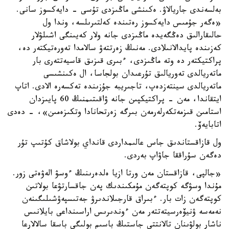
بەلسەندى جاريالاۋ. ەكىنشى ماڭىزدى تۇسى - دايەكسوز سانى.
«ەگەر جۇمىس دايەكسوز رەتىندە كەلتىرىلسە، وندا ول
حالىقارالىق دەڭگەيدە ماڭىزدى جانە ولار كەيىنگى اشىلۋلار
كەزىندە پايدالانىلادى. مەنىڭ زەرتتەۋ سالامدا تەورەتيكتەر دە،
پراكتيكتەر دە وتە ماڭىزدى، ءبىرى قىزىق قاسيەتتەرى بار
ماتەريالدى تەوريالىق تۇرعىدان بولجاسا، ال ەكىنشىسى
ماتەريالدى سينتەزدەپ، تاجىريبە جۇزىندە تەكسەرە الادى. اتاپ
ايتقاندا، مەن - پراكتيكپىن جانە ۋاقىتىمنىڭ 60 پايىزدان
استامىن قىزمەتكەرلەرمەن بىرگە زەرتحانادا وتكىزەمىن»، - دەدى
اتابايەۆ.
ول قازاقستاندىق جاس عالىمداردى قانداي بولاشاق كۇتىپ تۇر
دەگەن سۇراققا جاۋاپ بەردى.
«جالپى، قازاقستان مەن ورتا ازيا ەلدەرىنىڭ ءوسۋ الەۋەتى زور.
مۇندا وسۋگە كوپتەگەن مۇمكىندىك پەن جاقسارتۋعا بولاتىن
كوپتەگەن زات بار. ءبىراق قارجىلاندىرۋ جەتىسپەۋشىلىگىنەن
نەمەسە ۋنيۆەرسيتەتتەر مەن ءوندىرىس اراسىنداعى بايلانىس
ناشار بولۋىنان تالانتتى جاستىڭ باسىم بولىگى باسقا سالالارعا