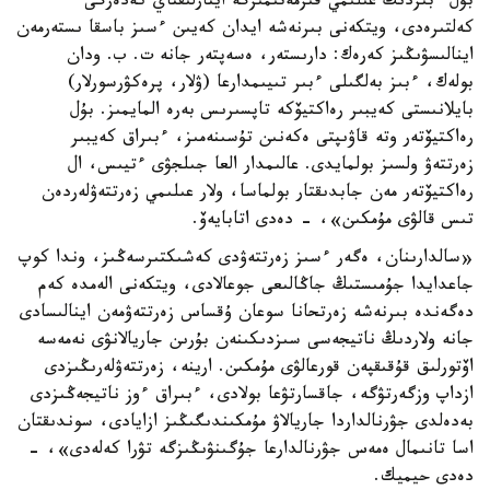
بۇل ءبىزدىڭ عىلىمي قىزمەتىمىزگە ايتارلىقتاي كەدەرگى
كەلتىرەدى، ويتكەنى بىرنەشە ايدان كەيىن ءسىز باسقا ىستەرمەن
اينالىسۋىڭىز كەرەك: دارىستەر، ەسەپتەر جانە ت. ب. ودان
بولەك، ءبىز بەلگىلى ءبىر تىيىمدارعا (ۋلار، پرەكۋرسورلار)
بايلانىستى كەيبىر رەاكتيۆكە تاپسىرىس بەرە المايمىز. بۇل
رەاكتيۆتەر وتە قاۋىپتى ەكەنىن تۇسىنەمىز، ءبىراق كەيبىر
زەرتتەۋ ولسىز بولمايدى. عالىمدار العا جىلجۋى ءتيىس، ال
رەاكتيۆتەر مەن جابدىقتار بولماسا، ولار عىلىمي زەرتتەۋلەردەن
تىس قالۋى مۇمكىن»، - دەدى اتابايەۆ.
«سالدارىنان، ەگەر ءسىز زەرتتەۋدى كەشىكتىرسەڭىز، وندا كوپ
جاعدايدا جۇمىستىڭ جاڭالىعى جوعالادى، ويتكەنى الەمدە كەم
دەگەندە بىرنەشە زەرتحانا سوعان ۇقساس زەرتتەۋمەن اينالىسادى
جانە ولاردىڭ ناتيجەسى سىزدىكىنەن بۇرىن جاريالانۋى نەمەسە
اۆتورلىق قۇقىقپەن قورعالۋى مۇمكىن. ارينە، زەرتتەۋلەرىڭىزدى
ازداپ وزگەرتۋگە، جاقسارتۋعا بولادى، ءبىراق ءوز ناتيجەڭىزدى
بەدەلدى جۋرنالداردا جاريالاۋ مۇمكىندىگىڭىز ازايادى، سوندىقتان
اسا تانىمال ەمەس جۋرنالدارعا جۇگىنۋىڭىزگە تۋرا كەلەدى»، -
دەدى حيميك.