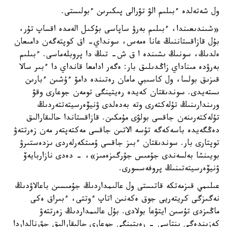
ول شەتەلدە ءبىلىم الۋ تۋرالى پىكىرىن ءبولىستى.
«شىندىعىندا، ءبىلىم بەرۋ ساپاسى بۇكىل الەمدە اقساپ تۇر،
بۇل قازاقستاننىڭ عانا ەمەس، سونداي- اق كوپتەگەن دامىعان
ەلدىڭ، سونىڭ ىشىندە ا ق ش- تىڭ دا پروبلەماسى. ءبىلىم
بەرۋدە مىناداي زاڭدىلىق بار: ەگەر ادامعا قانداي دا ءبىر سالا
قىزىق بولسا، ول كاسىبي مامان رەتىندە دامۋ ءۇشىن ءبارىن
ىستەيدى. سوندىقتان كەيدە رەيتينگى تومەن جوعارى وقۋ
ورىندارىنىڭ تۇلەكتەرى وتە بەدەلدى ۋنيۆەرسيتەتتەردىڭ
تۇلەكتەرىنەن جاقسى بولۋى مۇمكىن. قازاقستاندا حالىقارالىق
دەڭگەيدە باسەكەگە تۇسە الاتىن جاقسى مەكتەپتەر مەن زەرتتەۋ
توپتارى بار. سوندىقتان ءبىز جاقسى ۇمىتكەرلەردى ىزدەستىرۋ
بويىنشا بەلسەندى جۇمىس جۇرگىزەمىز»، - دەدى نازاربايەۆ
ۋنيۆەرسيتەتىنىڭ پروفەسسورى.
عىلىمي قىزمەتكە قاتىستى ول عالىمداردىڭ جۇمىسىن باعالاۋدىڭ
نەگىزگى كريتەريى جوق ەكەنىن اتاپ ءوتتى، ءبىراق ەكى
ماڭىزدى تۇسىن ايتۋعا بولادى. بۇل عالىمداردىڭ زەرتتەۋ
كەزىندەگى ىنتاسى - رەيتينگى جوعارى حالىقارالىق جۋرنالداردا