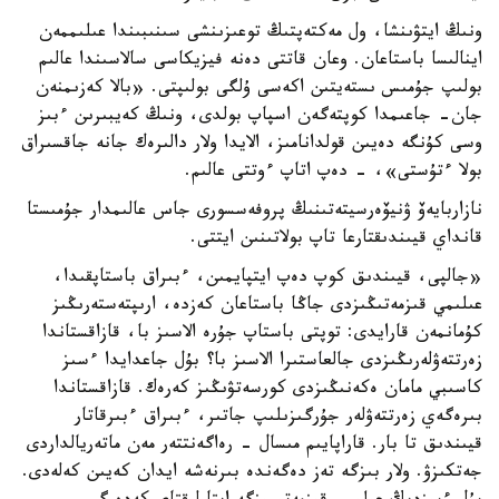
ونىڭ ايتۋىنشا، ول مەكتەپتىڭ توعىزىنشى سىنىبىندا عىلىممەن
اينالىسا باستاعان. وعان قاتتى دەنە فيزيكاسى سالاسىندا عالىم
بولىپ جۇمىس ىستەيتىن اكەسى ۇلگى بولىپتى. «بالا كەزىمنەن
جان- جاعىمدا كوپتەگەن اسپاپ بولدى، ونىڭ كەيبىرىن ءبىز
وسى كۇنگە دەيىن قولدانامىز، الايدا ولار دالىرەك جانە جاقسىراق
بولا ءتۇستى»، - دەپ اتاپ ءوتتى عالىم.
نازاربايەۆ ۋنيۆەرسيتەتىنىڭ پروفەسسورى جاس عالىمدار جۇمىستا
قانداي قيىندىقتارعا تاپ بولاتىنىن ايتتى.
«جالپى، قيىندىق كوپ دەپ ايتپايمىن، ءبىراق باستاپقىدا،
عىلىمي قىزمەتىڭىزدى جاڭا باستاعان كەزدە، ارىپتەستەرىڭىز
كۇمانمەن قارايدى: توپتى باستاپ جۇرە الاسىز با، قازاقستاندا
زەرتتەۋلەرىڭىزدى جالعاستىرا الاسىز با؟ بۇل جاعدايدا ءسىز
كاسىبي مامان ەكەنىڭىزدى كورسەتۋىڭىز كەرەك. قازاقستاندا
بىرەگەي زەرتتەۋلەر جۇرگىزىلىپ جاتىر، ءبىراق ءبىرقاتار
قيىندىق تا بار. قاراپايىم مىسال - رەاگەنتتەر مەن ماتەريالداردى
جەتكىزۋ. ولار بىزگە تەز دەگەندە بىرنەشە ايدان كەيىن كەلەدى.