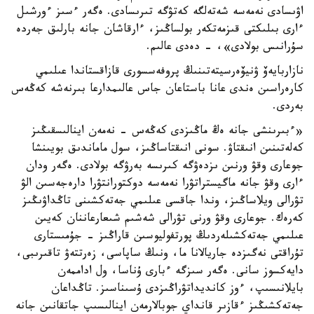
اۋىسادى نەمەسە شەتەلگە كەتۋگە تىرىسادى. ەگەر ءسىز ءورشىل
ءارى بىلىكتى قىزمەتكەر بولساڭىز، ءارقاشان جانە بارلىق جەردە
سۇرانىس بولادى»، - دەدى عالىم.
نازاربايەۆ ۋنيۆەرسيتەتىنىڭ پروفەسسورى قازاقستاندا عىلىمي
كارەراسىن ەندى عانا باستاعان جاس عالىمدارعا بىرنەشە كەڭەس
بەردى.
«ءبىرىنشى جانە ەڭ ماڭىزدى كەڭەس - نەمەن اينالىسقىڭىز
كەلەتىنىن انىقتاۋ. سونى انىقتاساڭىز، سول ماماندىق بويىنشا
جوعارى وقۋ ورنىن ىزدەۋگە كىرىسە بەرۋگە بولادى. ەگەر ودان
ءارى وقۋ جانە ماگيستراتۋرا نەمەسە دوكتورانتۋرا دارەجەسىن الۋ
تۋرالى ويلاساڭىز، وندا جاقسى عىلىمي جەتەكشىنى تاڭداۋىڭىز
كەرەك. جوعارى وقۋ ورنى تۋرالى شەشىم شىعارعاننان كەيىن
عىلىمي جەتەكشىلەردىڭ پورتفوليوسىن قاراڭىز - جۇمىستارى
تۇراقتى نەگىزدە جاريالانا ما، ونىڭ ساپاسى، زەرتتەۋ تاقىرىبى،
دايەكسوز سانى. ەگەر سىزگە ءبارى ۇناسا، ول اداممەن
بايلانىسىپ، ءوز كانديداتۋراڭىزدى ۇسىناسىز. تاڭداعان
جەتەكشىڭىز ءقازىر قانداي جوبالارمەن اينالىسىپ جاتقانىن جانە