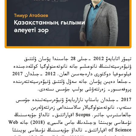
تيمۋر اتابايەۆ 2012 -جىلى 28 جاسىندا پۋسان ۇلتتىق
ۋنيۆەرسيتەتىنىڭ نانوعىلىم جانە نانوتەحنولوگيا كوللەدجىندە
فيلوسوفيا دوكتورى دارەجەسىن العان. 2012 -جىلدان 2017
-جىلعا دەيىن پۋسان جانە سەۋل ۇلتتىق ۋنيۆەرسيتەتتەرىندە
پروفەسسور- زەرتتەۋشى بولىپ جۇمىس ىستەدى.
2017 -جىلدان باستاپ نازاربايەۆ ۋنيۆەرسيتەتىندە جۇمىس
ىستەپ، نانوتەحنولوگيالار سالاسىنداعى زەرتتەۋلەرىن
جالعاستىرىپ جاتىر. Scopus اقپاراتتىق- تالداۋ جۇيەسىنىڭ
نۇسقاسى بويىنشا «جىلدىڭ جاس عالىمى» (2018) جانە Web
of Science اقپاراتتىق- تالداۋ جۇيەسىنىڭ نۇسقاسى بويىنشا