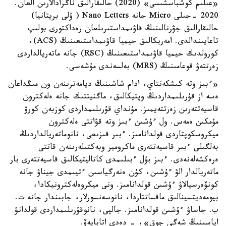
«عىلىم كوشباسشىسى» (2020) حالىقارالىق ناگرادالارىن العان.
2020 -جىلى Micro جانە Nano Letters ( ۇلى بريتانيا)
حالىقارالىق جۋرنالىنىڭ قاۋىمداستىرىلعان رەداكتورى بولىپ
تاعايىندالدى. امەريكالىق حيميا قاۋىمداستىعىنىڭ (ACS)،
كورولدىك حيميا قاۋىمداستىعىنىڭ (RSC) جانە ماتەريالداردى
زەرتتەۋ قوعامىنىڭ (MRS) بەلسەندى مۇشەسى.
«ءبىز وتە كىشكەنتاي، ادام شاشىنىڭ ديامەترىنەن ون مىڭداعان
ەسە از قۇرىلىمداردىڭ وپتيكالىق، ماگنيتتىك جانە ەلەكترون
قاسيەتتەرىن زەرتتەيمىز. مۇنداي قۇرىلىمداردى كوزبەن كورۋ
مۇمكىن ەمەس. ول ءۇشىن ءبىز وتە قۋاتتى ەلەكترون
ميكروسكوپتاردى قولدانامىز. ءبىر قىزىعى، نانوماتەريالداردىڭ
بەلگىلى ءبىر قاسيەتتەرى ماكرومير وبەكتىلەرىنەن قاتتى
ەرەكشەلەنەدى. ءبىز بۇل ءبىلىمدى كاتاليتيكالىق قاسيەتتەرى بار
ماتەريالدار الۋ ءۇشىن، كۇن ەنەرگياسىن ءتيىمدى جيناۋ جانە
كونۆەرسيالاۋ ءۇشىن قولدانامىز. ونى ميكروەلەكترونيكادا،
بيومەديتسينالىق ماقساتتاردا، نانوسەنسورلار، جابىندار جانە ت.
ب. جاساۋ ءۇشىن قولدانامىز. جالپى، نانوقۇرىلىمداردى قولدانۋ
اياسىنىڭ شەگى جوق»، - دەدى اتابايەۆ.