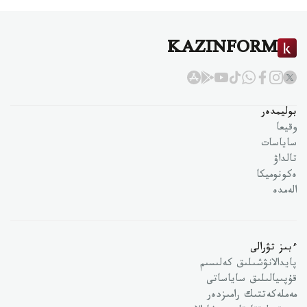
KAZINFORM
بوليمدەر
وقيعا
ساياسات
تالداۋ
ەكونوميكا
الەمدە
ءبىز تۋرالى
پايدالانۋشىلىق كەلىسىم
قۇپىيالىلىق ساياساتى
مەملەكەتتىك رامىزدەر