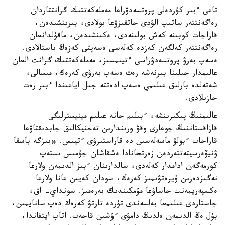
تاعى ءبىر كۇردەلى پروتسەدۋراعا مەملەكەتتىك گرانتتاردان
رەاگەنتتەر ساتىپ الۋدى جاتقىزۋعا بولادى، بىرىنشىدەن،
قاراجات كوبىنە كەش بولىنەدى، ەكىنشىدەن، ماقۇلدانعان
رەاگەنتتەر كەلگەن كەزدە كەلەسى ەسەپتى كەزەڭ باستالادى.
ەسەپ بەرۋ پروتسەدۋراسى ءتيىمسىز، مەملەكەتتىك گرانت العان
عالىمدار جىلىنا بىرنەشە رەت ەسەپ بەرۋى كەرەك، مىسالى،
شەتەلدە بارلىق عىلىمي ەسەپ ادەتتە جىل اياعىندا ءبىر رەت
جازىلادى.
عالىمنىڭ پىكىرىنشە، ءبىلىم جانە عىلىم مينيسترلىگى
قازاقستاننىڭ جوعارى وقۋ ورىندارىن تەحنيكالىق جابدىقتاۋعا
قاراجات ءبولۋ ماسەلەسىن دە قاراستىرۋى ءتيىس. «بىزگە باسقا
ۋنيۆەرسيتەتتەردەن زەرتحانادا ەشقاشان جۇمىس ىستەپ
كورمەگەن ادامدار كەلەدى، سالدارىنان ءبىز الدىمەن ولارعا
نەگىزدەرىن ۇيرەتۋىمىز كەرەك، سودان كەيىن عانا ولارعا
ەكسپەريمەنت جاساۋعا مۇمكىندىك بەرەمىز. سونداي- اق،
جاستاردى عىلىمعا بەلسەندى تۇردە تارتۋ كەرەك دەپ سانايمىن،
بۇل ەڭ الدىمەن ەلدىڭ دامۋى ءۇشىن قاجەت. اتاپ ايتقاندا،