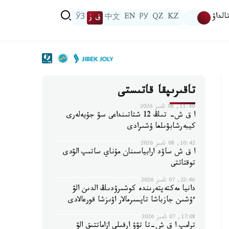
الداۋ
KZ
QZ
РУ
EN
中文
ق ز
ЎЗ
تاقىرىپقا قاتىستى
11:40, 08 تامىز 2026
ا ق ش- تىڭ 12 شتاتىنداعى سۋ جۇيەلەرى
كيبەرشابۋىلعا ۇشىرادى
10:42, 08 تامىز 2026
ا ق ش ساۋد ارابياسىنان مۇناي ساتىپ الۋدى
توقتاتتى
22:46, 07 تامىز 2026
دانيا مەكتەپتەرىندە كوشىرۋدىڭ الدىن الۋ
ءۇشىن جازباشا تاپسىرمالار اۋىزشا قورعالادى
17:08, 07 تامىز 2026
ترامپ ا ق ش-تا تۋۋ ارقىلى ازاماتتىق الۋ