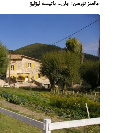
جالعىز تۇرعىن: جان- باتيست ليۋليۋ