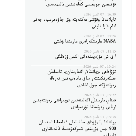
قۇقىعىن جويعىسى كەلەتىنىن مالىمدەدى
16:30, 07 تامىز 2026
تايلاندتا وقۋشى مەكتەپتە وق جاۋدىرىپ، جەتى
ادام قازا تاپتى
13:24, 07 تامىز 2026
NASA عارىشكەرلەرى عارىشقا ۇشتى
11:25, 07 تامىز 2026
ا ق ش مۋزەيىندەگى التىن ۇزەڭگى
10:24, 07 تامىز 2026
تۋۆاداعى «پاتشالار اڭعارىنان» تابىلعان
ەسكەرتكىشتەر ساق مادەنيەتىن تەرەڭ
زەرتتەۋگە جول اشادى
09:52, 07 تامىز 2026
قىتاي مارستان اكەلىنەتىن توپىراقتى زەرتتەيتىن
ارنايى زەرتحانا تۇرعىزادى
09:25, 07 تامىز 2026
پولشادا بالمۇزداق ساتىلعان ءدامحانا استىنان
900 جىل بۇرىنعى شىركەۋدىڭ قالدىقتارى