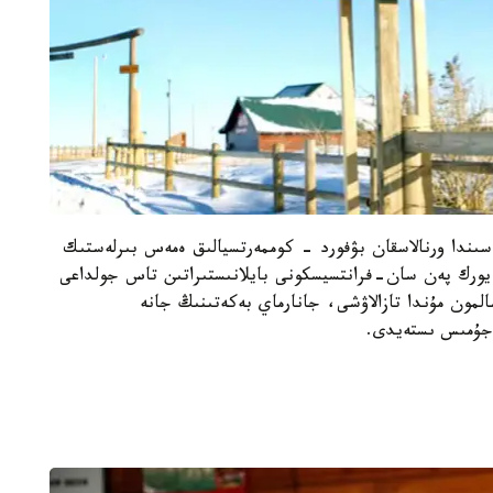
 ورتاسىندا ورنالاسقان بۋفورد - كوممەرتسيالىق ەمەس بىرلەستىك
يورك پەن سان-فرانتسيسكونى بايلانىستىراتىن تاس جولداعى
مون مۇندا تازالاۋشى، جانارماي بەكەتىنىڭ جانە
 جۇمىس ىستەيدى.