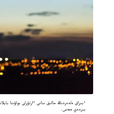
ءبىراق ەلدەردىڭ حالىق سانى ءارتۇرلى بولۋىنا بايلا
بىردەي ەمەس.