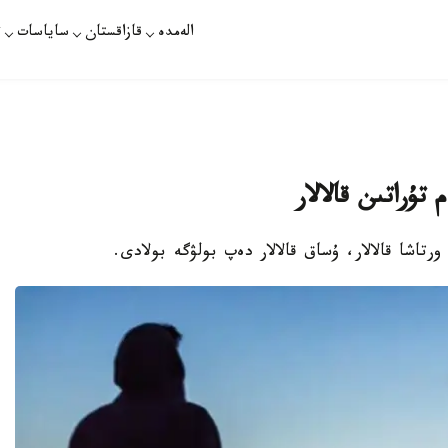
الەمدە
قازاقستان
ساياسات
ت
تۇراتىن قالالار
ورتاشا قالالار، ۇساق قالالار دەپ بولۋگە بولادى.