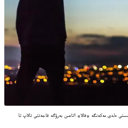
نىستى ەلدى مەكەنگە «قالا» اتاعىن بەرۋگە قاجەتتى تالاپ تا