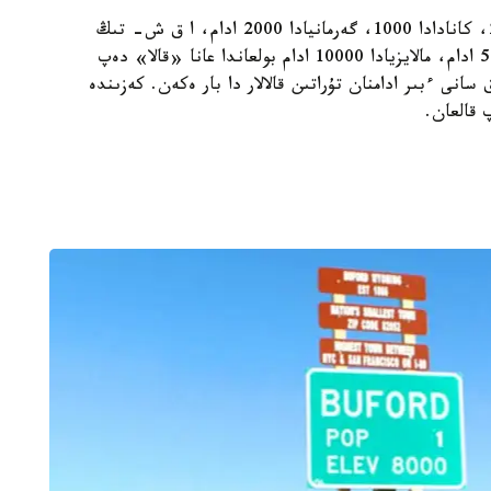
مىسالى، دانيادا تۇرعىلىقتى جەردەگى ادام سانى 250، كانادادا 1000، گەرمانيادا 2000 ادام، ا ق ش- تىڭ
ءبىرشاما شتاتتارىندا 12000 ادام، ءۇندىستاندا 5000 ادام، مالايزيادا 10000 ادام بولعاندا عانا «قالا» دەپ
سانى ءبىر ادامنان تۇراتىن قالالار دا بار ەكەن. كەزىندە
 قالعان.