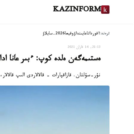
KAZINFORM
ترەند:
اقوردا
تاعايىنداۋ
وقيعا
2026-سايلاۋ
21:13, 14 قازان 2021
ەستىمەگەن ەلدە كوپ: ءبىر عانا ادام 
نۇر-سۇلتان. قازاقپارات - قالالاردى الىپ قالالار، 