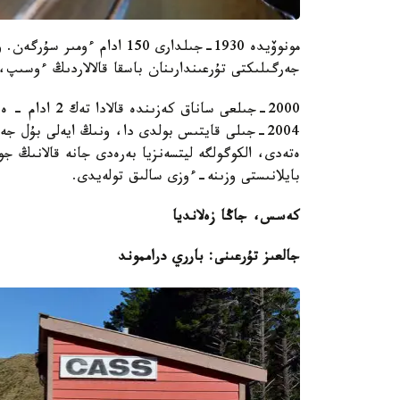
مونوۆيدە 1930-جىلدارى 150 اد
جەرگىلىكتى تۇرعىندارىنان باسقا قالالاردىڭ ءوسىپ، د
2000-جىلعى سانا
2004-جىلى قايتىس بولدى دا، ونىڭ ايەلى بۇل جەر
ەتەدى، الكوگولگە ليتسەنزيا بەرەدى جانە قالانىڭ ج
بايلانىستى وزىنە-ءوزى سالىق تولەيدى.
كەسس، جاڭا زەلانديا
جالعىز تۇرعىنى: بارري درامموند