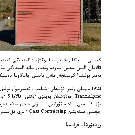
قالادان الىس ەمەس جەردە وتەدى جانە الەمدەگى حالى
تەمىرجولىندا كريستچەرچتەن باتىس جاعالاۋعا دەيىنگى ستانتسيا 1910
zAlpine
جۇمىس ىستەيتىن Cass Contracting ءىرى قۇرىلىس فيرماسى بار.
روشفۋرشا، فرانسيا