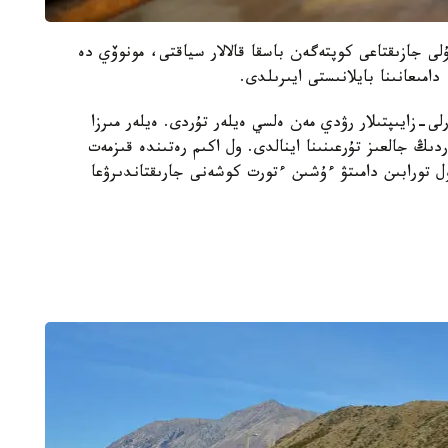
ام ءومىر سۇرگەن. ۇلى جازىقتاعى كوپتەگەن باسقا قالالار سياقتى، مونوۆي دە
امىعانىنا بايلانىستى ايىرىلدى.
ق كەزىندە قالادا تەك 2 ادام - ەرلى-زايىپتىلار رۋدي مەن ەلسي ەيلەر تۇردى. ەيلەر مىرزا
دىڭ جالعىز تۇرعىنىنا اينالدى. ول اكىم رەتىندە قىزمەت
ول تورابىن دامىتۋ ءۇشىن ءتورت كوشەنى جارىقتاندىرۋعا