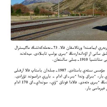
كەسس - جاڭا زەلانديانىڭ وڭتۇستىگىندەگى كەنتەربەري ايماعىندا ورنالاسقان قالا. 73-مەملەكەتتىك ماگيسترال
ق سانى از اۋدانداردىڭ ءبىرى بولىپ تابىلادى. ميدلەند
-جىلى سالىنعان.
1923-جىلى وتيرا تۋننەلى اشىلىپ، تەمىرجول تولىق جۇمىس ىستەي باستادى. 1987-جىلدان باستاپ قالا ارقىلى
Tran جولاۋشىلار پويىزى ءوتتى. قالادا 5 ءۇي بار، ءبىراق وندا ءبىر-اق ادام - بارري درامموند تۇرادى.
بۇل كاسستى 1 ادام تۇراتىن ساناۋلى ەلدى مەكەندەردىڭ ءبىرى ەتەدى. قالادا قوناق ءۇي، سونداي-اق 170 ادام