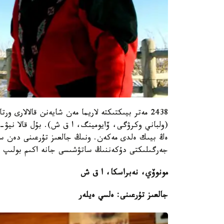
2438 مەتر بيىكتىكتە لاريما مەن شايەنن قالالارى
(ولباني وكرۋگى، ۆايومينگ، ا ق ش). بۇل قالا نيۋ-
ەڭ بيىك ەلدى مەكەن. ونىڭ جالعىز تۇرعىنى دەن سال
جەرگىلىكتى دۇكەننىڭ ساتۋشىسى جانە اكىم بولىپ
مونوۆي، نەبراسكا، ا ق ش
جالعىز تۇرعىنى: ەلسي ەيلەر