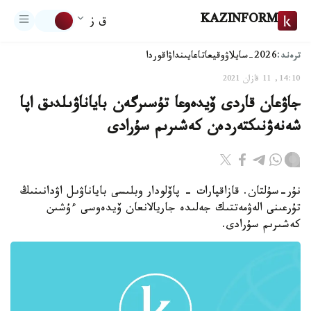
KAZINFORM
ق ز
ترەند:
2026-سايلاۋ
وقيعا
تاعايىنداۋ
اقوردا
14:10, 11 قازان 2021
جاۋعان قاردى ۆيدەوعا تۇسىرگەن باياناۋىلدىق اپا
شەنەۋنىكتەردەن كەشىرىم سۇرادى
نۇر-سۇلتان. قازاقپارات - پاۆلودار وبلىسى باياناۋىل اۋدانىنىڭ
تۇرعىنى الەۋمەتتىك جەلىدە جاريالانعان ۆيدەوسى ءۇشىن
كەشىرىم سۇرادى.