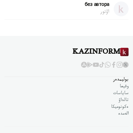
без автора
اۆتور
KAZINFORM
بوليمدەر
وقيعا
ساياسات
تالداۋ
ەكونوميكا
الەمدە