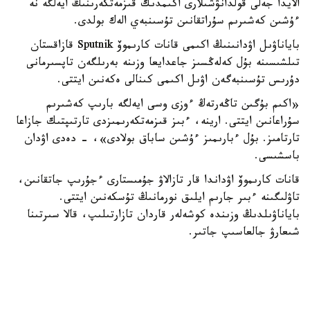
الايدا جەلى قولدانۋشىلارى اكىمدىك قىزمەتكەرىنىڭ ايەلگە نە
ءۇشىن كەشىرىم سۇراتقانىن تۇسىنبەي الەك بولدى.
باياناۋىل اۋدانىنىڭ اكىمى قانات كارىموۆ Sputnik قازاقستان
تىلشىسىنە بۇل كەلەڭسىز جاعدايعا وزىنە بەرىلگەن تاپسىرمانى
دۇرىس تۇسىنبەگەن اۋىل اكىمى كىنالى ەكەنىن ايتتى.
«اكىم بۇگىن تاڭەرتەڭ ءوزى وسى ايەلگە بارىپ كەشىرىم
سۇراعانىن ايتتى. ارينە، ءبىز قىزمەتكەرىمىزدى تارتىپتىك جازاعا
تارتامىز. بۇل ءبارىمىز ءۇشىن ساباق بولادى»، - دەدى اۋدان
باسشىسى.
قانات كارىموۆ اۋداندا قار تازالاۋ جۇمىستارى ءجۇرىپ جاتقانىن،
تاۋلىگىنە ءبىر جارىم ايلىق نورمانىڭ تۇسكەنىن ايتتى.
باياناۋىلدىڭ وزىندە كوشەلەر قاردان تازارتىلىپ، قالا سىرتىنا
شىعارۋ جالعاسىپ جاتىر.