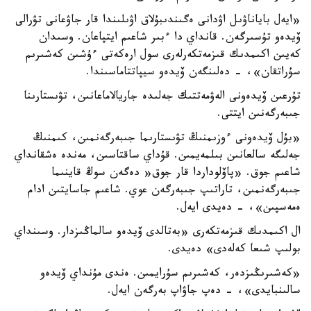
«ايەل باياناۋىل اۋدانى ەگىندىبۇلاق اۋىلىندا قار جاۋعانى تۋرالى
ۆيدەو تۇسىرگەن. قانداي دا ءبىر شاعىم ايتپاعان. وسىدان
كەيىن اكىمدىك قىزمەتكەرلەرى سول ارەكەتى ءۇشىن كەشىرىم
سۇراتقان»، - دەلىنگەن ۆيدەو سيپاتتاماسىندا.
تۇرعىن ۆيدەونى الەۋمەتتىك جەلىدە جاريالاماعانىن، تۋىستارىنا
جىبەرگەنىن ايتتى.
«بۇل ۆيدەونى ءوزىمنىڭ تۋىستارىما جىبەرگەنمىن، كىمنىڭ
جەلىگە سالعانىن بىلمەيمىن. قۇداي ساقتاسىن، مەندە ەشقانداي
شاعىم جوق. «پاۆلوداردا قار جوق« دەگەن سوڭ قاينىما
جىبەرگەنمىن، تاراتىپ جىبەرگەن عوي. شاعىم جاسايتىن ادام
ەمەسپىن»، - دەيدى ايەل.
ال اكىمدىك قىزمەتكەرى «بەتالدى ۆيدەو سالماڭىزدار. وسىنداي
بولىپ شىعا كەلەدى» دەيدى.
«كەشىرىڭىزدەر، كەشىرىم سۇرايمىن. ەندى مۇنداي ۆيدەو
سالىنبايدى»، - دەپ جاۋاپ بەرگەن ايەل.