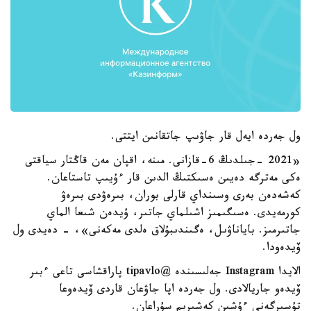
ول جەردە ايەل قار جاۋىپ جاتقانىن ايتتى.
«2021 -جىلدىڭ 6-قازانى. مىنە، اقپان مەن قاڭتار سياقتى
ەكى مەترگە دەيىن ەسىكتىڭ الدىن قار ءۇيىپ تاستاعان.
كەشەدەن بەرى وسىنداي قارلى بوران، بىرەۋدى بىرەۋ
كورمەيدى. ەسىگىمىز اشىلماي جاتىر، ۇيدەن شىعا الماي
جاتىرمىز. باياناۋىل، ەگىندىبۇلاق ەلدى مەكەنى»، - دەيدى ول
ۆيدەودا.
الايدا Instagram جەلىسىندە @tipavlo پاراقشاسى تاعى ءبىر
ۆيدەو جاريالادى. ول جەردە اپا جاۋعان قاردى ۆيدەوعا
تۇسىرگەنى ءۇشىن كەشىرىم سۇراعان.