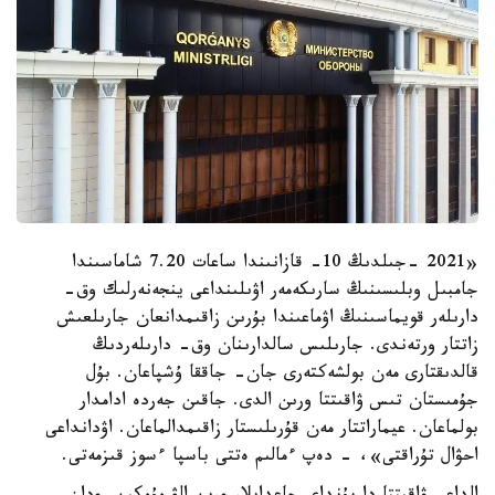
«2021 -جىلدىڭ 10- قازانىندا ساعات 7.20 شاماسىندا
جامبىل وبلىسىنىڭ سارىكەمەر اۋىلىنداعى ينجەنەرلىك وق-
دارىلەر قويماسىنىڭ اۋماعىندا بۇرىن زاقىمدانعان جارىلعىش
زاتتار ورتەندى. جارىلىس سالدارىنان وق- دارىلەردىڭ
قالدىقتارى مەن بولشەكتەرى جان- جاققا ۇشپاعان. بۇل
جۇمىستان تىس ۋاقىتتا ورىن الدى. جاقىن جەردە ادامدار
بولماعان. عيماراتتار مەن قۇرىلىستار زاقىمدالماعان. اۋدانداعى
احۋال تۇراقتى»، - دەپ ءمالىم ەتتى باسپا ءسوز قىزمەتى.