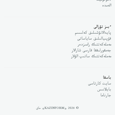
ەكونوميكا
الەمدە
ءبىز تۋرالى
پايدالانۋشىلىق كەلىسىم
قۇپىيالىلىق ساياساتى
مەملەكەتتىك رامىزدەر
جەمقورلىققا قارسى شارالار
مەملەكەتتىك ساتىپ الۋلار
باسقا
سايت كارتاسى
بايلانىس
جارناما
© 2026 «KAZINFORM» حاق