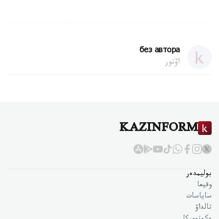
без автора
اۆتور
KAZINFORM
بوليمدەر
وقيعا
ساياسات
تالداۋ