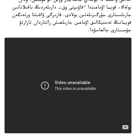
الداعى ۋاقىتتا دا بۇنداي جاعدايلار ورىن الۋ مۇمكىن. ودان
بولەك، قويما اۋماعىندا ءقاۋىپتى وق- دارىلەردىڭ باقىلاناتىن
جارىلىستارى جۇرگىزىلەتىن بولادى. قازىرگى ۋاقىتتا ورتەنگەن
قويمانىڭ تەحنيكالىق اۋماعىن جارىلعىش زاتتاردان تازارتۋ
جۇمىستارى جالعاسۋدا.