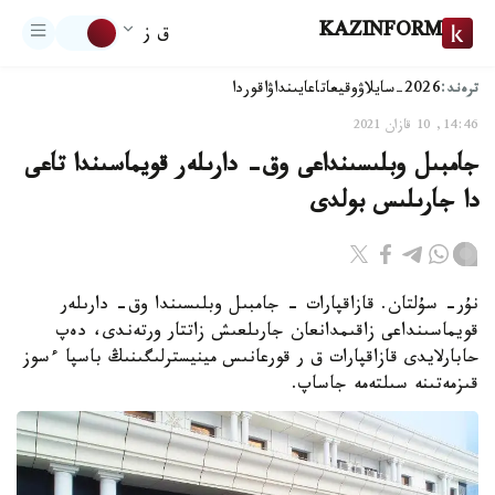
KAZINFORM
ق ز
ترەند:
2026-سايلاۋ
وقيعا
تاعايىنداۋ
اقوردا
14:46, 10 قازان 2021
جامبىل وبلىسىنداعى وق- دارىلەر قويماسىندا تاعى
دا جارىلىس بولدى
نۇر- سۇلتان. قازاقپارات - جامبىل وبلىسىندا وق- دارىلەر
قويماسىنداعى زاقىمدانعان جارىلعىش زاتتار ورتەندى، دەپ
حابارلايدى قازاقپارات ق ر قورعانىس مينيسترلىگىنىڭ باسپا ءسوز
قىزمەتىنە سىلتەمە جاساپ.