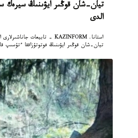
تيان-شان قوڭىر ايۋىنىڭ سيرەك سا
الدى
استانا. KAZINFORM - تابيعات ج
تيان-شان قوڭىر ايۋىنىڭ فوتوتۇزاققا ءتۇسىپ قال