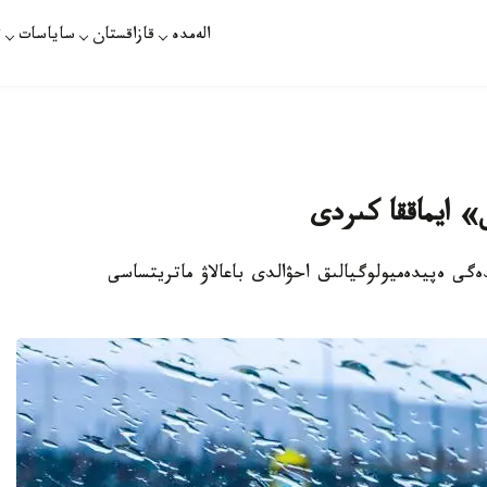
الەمدە
قازاقستان
ساياسات
ت
» ايماققا كىردى
ەگى ەپيدەميولوگيالىق احۋالدى باعالاۋ ماتريتساسى