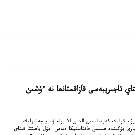
ىرۋ: قىتاي تاجىريبەسى قازاقستانعا نە ءۇشىن
اقىلدى باسقارۋ، كولىك كەپتەلىسىن الدىن الا بولجاۋ، ينجەنەرلىك
رى بۇگىندە عىلىمي فانتاستيكا ەمەس. بۇل باعىتتا قىتاي