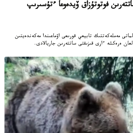
تتەرىن فوتوتۇزاق ۆيدەوعا ءتۇسىرىپ
اناشىرلارى الماتى مەملەكەتتىك تابيعي قورىعى اۋماعىندا مەكەندەيتىن
عان ەرەكشە ءارى قىزىقتى ساتتەرىن جاريالادى.