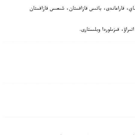
اي، قاراعاندى، باتىس قازاقستان، شىعىس قازاقستان
ىراۋ، قىزىلوردا وبلىستارى.