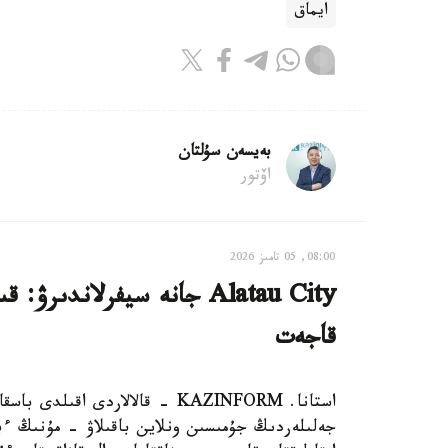
ايماق
بەيسەن سۇلتان
اۆتور
08:00, 05 تامىز 2026
Alatau City جانە سيفرلاند
قاجەت
استانا. KAZINFORM - قالالاردى 
جەلىلەردىڭ جۇمىسىن ونلاين باقىلاۋ - مۇنىڭ ءبا