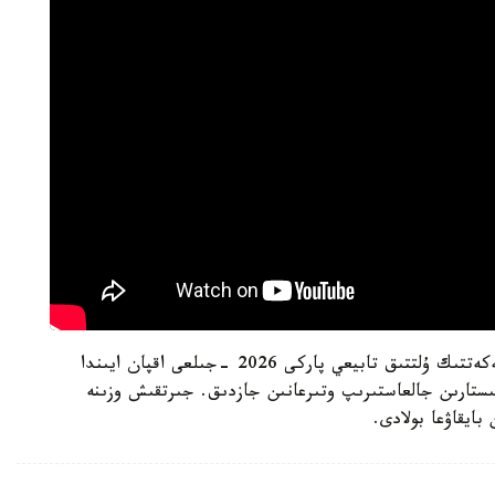
ەسكە سالا كەتەيىك، بۇعاكن دەيىن ىلە الاتاۋى مەملەكەتتىك ۇلتتىق تابيعي پاركى 2026 -جىلعى اقپان ايىندا
مىستارىن جالعاستىرىپ وتىرعانىن جازدىق. جىرتقىش وزىنە
بايقاۋعا بولادى.