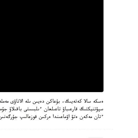
سپۋتنيكتىك قارعىباۋ تاعىلعان ءىلبىستى باقىلاۋ جۇ
ءتان مەكەن ەتۋ اۋماعىندا ەركىن قوزعالىپ جۇرگەنىن 