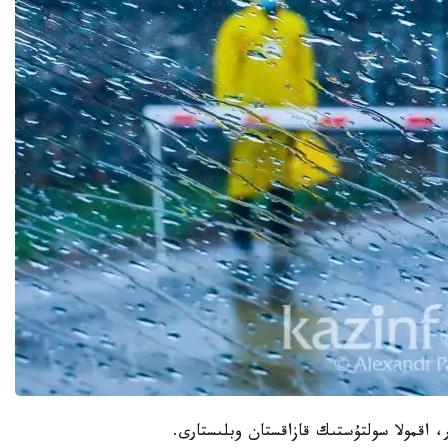
، اقمولا سولتۇستىك قازاقستان وبلىستارى.