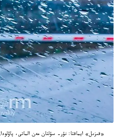
«قىزىل» ايماقتا: نۇر- سۇلتان مەن الماتى، پاۆلودار