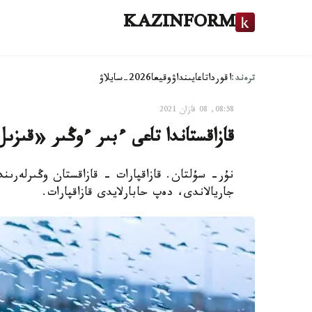
KAZINFORM
ترەند:
اقوردا
تاعايىنداۋ
وقيعا
2026-سايلاۋ
08:58, 08 قازان 2021
قازاقستاندا تاعى ءبىر ءوڭىر «قىزىل
نۇر- سۇلتان. قازاقپارات - قازاقستان وڭىرلەرىند
جاريالاندى، دەپ حابارلايدى قازاقپارات.