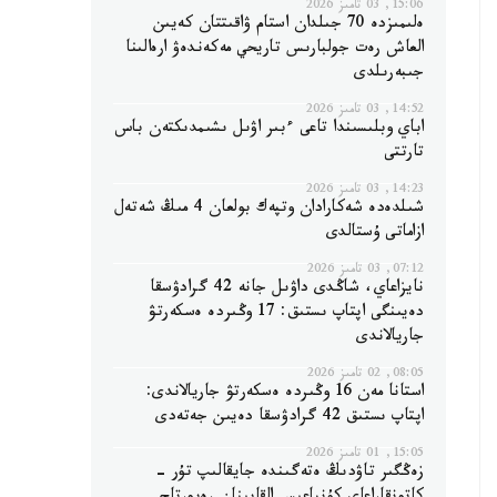
15:06, 03 تامىز 2026
ەلىمىزدە 70 جىلدان استام ۋاقىتتان كەيىن
العاش رەت جولبارىس تاريحي مەكەندەۋ ارەالىنا
جىبەرىلدى
14:52, 03 تامىز 2026
اباي وبلىسىندا تاعى ءبىر اۋىل ىشىمدىكتەن باس
تارتتى
14:23, 03 تامىز 2026
شىلدەدە شەكارادان وتپەك بولعان 4 مىڭ شەتەل
ازاماتى ۇستالدى
07:12, 03 تامىز 2026
نايزاعاي، شاڭدى داۋىل جانە 42 گرادۋسقا
دەيىنگى اپتاپ ىستىق: 17 وڭىردە ەسكەرتۋ
جاريالاندى
08:05, 02 تامىز 2026
استانا مەن 16 وڭىردە ەسكەرتۋ جاريالاندى:
اپتاپ ىستىق 42 گرادۋسقا دەيىن جەتەدى
15:05, 01 تامىز 2026
زەڭگىر تاۋدىڭ ەتەگىندە جايقالىپ تۇر -