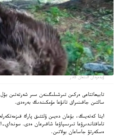
ۆيدەودان الىنعان كادر
تابيعاتتاعى ەركىن تىرشىلىگىنەن سىر شەرتەتىن بۇل 
سالتىن جاقىنىراق تانۋعا مۇمكىندىك بەرەدى.
ايتا كەتەيىك، بۇعان دەيىن ۇلتتىق پارك قىزمەتكەرلە
تاماقتاندىرۋعا تىرىسپاۋعا شاقىرعان ەدى. سونداي-اق،
ەسكەرتۋ جاساعان بولاتىن.