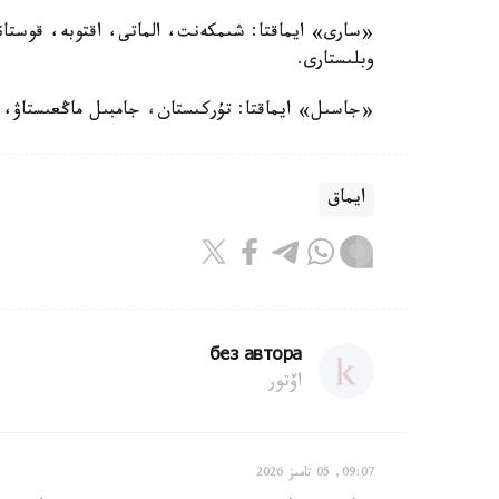
«سارى» ايماقتا: شىمكەنت، الماتى، اقتوبە، قوستان
وبلىستارى.
«جاسىل» ايماقتا: تۇركىستان، جامبىل ماڭعىستاۋ، ات
ايماق
без автора
اۆتور
09:07, 05 تامىز 2026