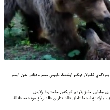
بىرەگەي كادرلار قوڭىر ايۋدىڭ تابيعي مىنەز-قۇلقى مەن ءومىر
رى جابايى جانۋارلاردى كورگەن جاعدايدا ولاردى
 پارك اۋماعىندا تاماق قالدىقتارىن قالدىرماۋ جونىندە قاتاڭ