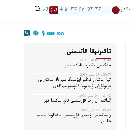
الداۋ
KZ
QZ
РУ
EN
中文
ق ز
ЎЗ
تاقىرىپقا قاتىستى
11:40, 05 تامىز 2026
سەكسەن باتىردىڭ كىسەسى
09:07, 05 تامىز 2026
تيان-شان قوڭىر ايۋىنىڭ سيرەك ساتتەرىن
فوتوتۇزاق ۆيدەوعا ءتۇسىرىپ الدى
11:42, 04 تامىز 2026
الماتىدا ل ر ت قۇرىلىسى قاي ساتىدا تۇر
15:42, 03 تامىز 2026
زايسانداعى اۋەجاي قۇرىلىسى اياقتالۋعا تاياپ
قالدى