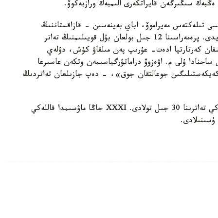
ڭبەك سىڭىرگەن قايراتكەرى الىمبەك ورازبەكوۆ.
يسى تىلەكتەس مەيراموۆ، اباي بەينەسىن - قازاقستاننىڭ
ەڭبەك سىڭىرگەن قايراتكەرى نۇركەن وتەۋىل سومدايدى. پرەمەراسىنا 12 جىل بولعان بۇل قويىلىمنىڭ تەاتر
تاسقان كەرتارتپا ادەت- عۇرىپ پەن مىلقاۋ كۇش، دۇلەي
 ساحنادا ۇلى م. اۋەزوۆ دراماتۋرگياسىمەن وتكەن عاسىرعا
كەيكەستىلىگىن جوعالتقان جوق»، - دەپ جازىلعان تەاتردىڭ
سونىمەن بىرگە، بيىل ەل تاۋەلسىزدىگىنە جانە قاللەكي تەاترىنا 30 جىل تولادى. XXXI جاڭا ماۋسىمدا قاللەكي