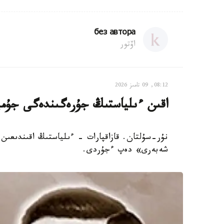
без автора
اۆتور
08:12, 09 تامىز 2026
اقىن ءىلياستىڭ جۇرەگىندەگى جۇمب
نۇر-سۇلتان. قازاقپارات - ءىلياستىڭ اقىندىعىن
شەبەرى» دەپ ءجۇردى.