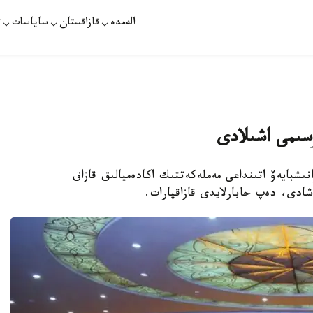
الەمدە
قازاقستان
ساياسات
ت
ۋسىمى اشىلادى
قازان كۇنى ق. قۋانىشبايەۆ اتىنداعى مەملەكەتتىك اكادەميالىق قازاق