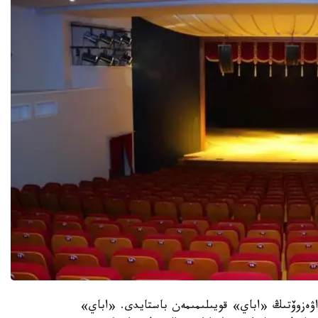
 اۋەزوۆتىڭ «اباي» قويىلىمىمەن باستايدى. «اباي»