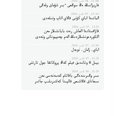
11:06, 08 تامىز 2026
فاريزانىڭ ەڭ سوڭعى ءبىر شۋماق ولەڭى
15:44, 07 تامىز 2026
الماتىدا اباي كۇنى قالاي اتاپ وتىلەدى
13:52, 07 تامىز 2026
قازاقستاندا العاش رەت بايانشىلار مەن
اككوردەونشىلاردىڭ الەم چەمپيوناتى وتەدى
12:06, 07 تامىز 2026
اباي. زامان. نوبەل
11:53, 07 تامىز 2026
بيىل 6 وتاندىق فيلم كەڭ پروكاتقا جول تارتتى
22:29, 06 تامىز 2026
سىر وڭىرىندەگى باقاتام كەسەنەسى مەن
سىعاناق قالاشىعى قالپىنا كەلتىرىلىپ جاتىر