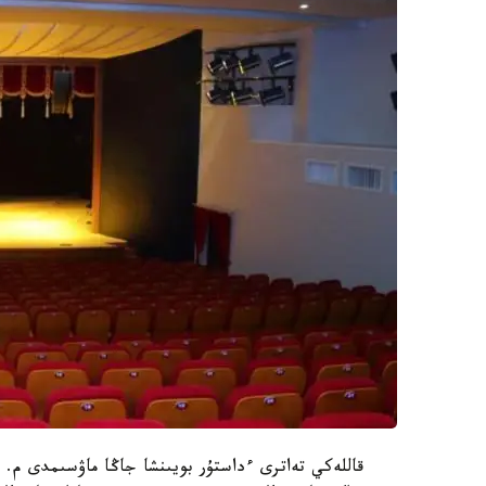
قاللەكي تەاترى ءداستۇر بويىنشا جاڭا ماۋسىمدى م.