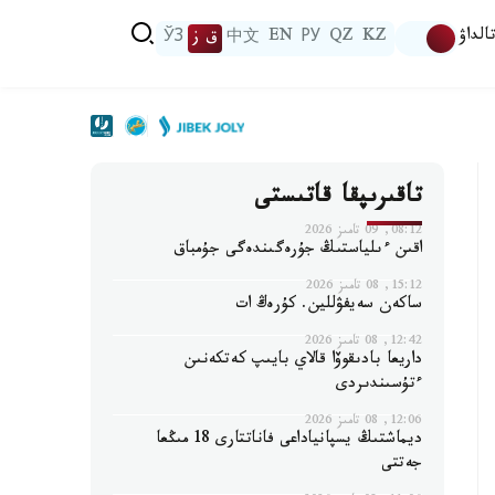
الداۋ
KZ
QZ
РУ
EN
中文
ق ز
ЎЗ
تاقىرىپقا قاتىستى
08:12, 09 تامىز 2026
اقىن ءىلياستىڭ جۇرەگىندەگى جۇمباق
15:12, 08 تامىز 2026
ساكەن سەيفۋللين. كۇرەڭ ات
12:42, 08 تامىز 2026
داريعا بادىقوۆا قالاي بايىپ كەتكەنىن
ءتۇسىندىردى
12:06, 08 تامىز 2026
ديماشتىڭ يسپانياداعى فاناتتارى 18 مىڭعا
جەتتى