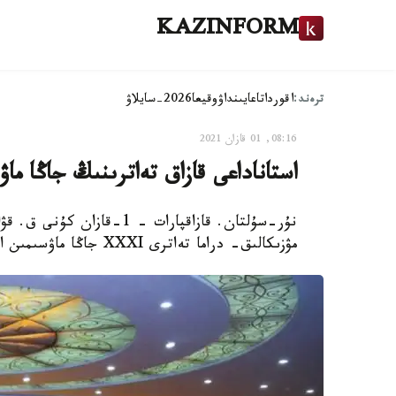
KAZINFORM
ترەند:
اقوردا
تاعايىنداۋ
وقيعا
2026-سايلاۋ
08:16, 01 قازان 2021
استاناداعى قازاق تەاترىنىڭ جاڭا ما
نۇر-سۇلتان. قازاقپارات - 1-
مۋزىكالىق- دراما تەاترى XXXI جاڭا ماۋسىمىن اشادى، دەپ حابارلايدى قازاقپارات.