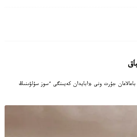
اق
 باعالاعان جۇرت ونى «ابايدان كەيىنگى ءسوز سۇلۋىنىڭ