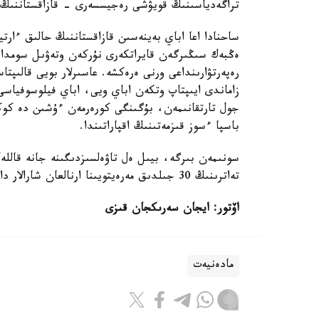
تراگەدياسىنىڭ قويۋشى رەجيسسەرى - قازاقستاننىڭ ە
ساحنادا اعا اباي بەينەسىن قازاقستاننىڭ حالىق ءارت
رەپەرتۋارىنداعى ورنى ەرەكشە. عاسىرلار بويى قالىپ
زاماندى ايىپتاپ وتكەن اباي ويى، اباي فيلوسوفياسى
جول تارتقانىمەن، بۇگىنگى كورەرمەن ءۇشىن دە كو
باسپا ءسوز قىزمەتىنىڭ اقپاراتىندا.
تەاترىنىڭ 30 جىلدىق مەرەيتويىنا ارنالعان شارالار دا ۇسىنىلادى.
اۆتور: ايجان سەرىكجان قىزى
مادەنيەت