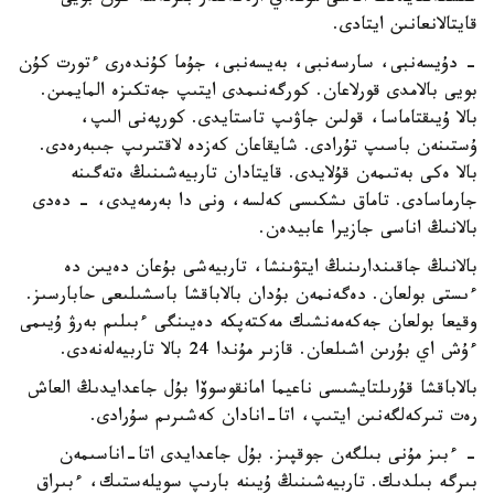
قايتالانعانىن ايتادى.
- دۇيسەنبى، سارسەنبى، بەيسەنبى، جۇما كۇندەرى ءتورت كۇن
بويى بالامدى قورلاعان. كورگەنىمدى ايتىپ جەتكىزە المايمىن.
بالا ۇيىقتاماسا، قولىن جاۋىپ تاستايدى. كورپەنى الىپ،
ۇستىنەن باسىپ تۇرادى. شايقاعان كەزدە لاقتىرىپ جىبەرەدى.
بالا ەكى بەتىمەن قۇلايدى. قايتادان تاربيەشىنىڭ ەتەگىنە
جارماسادى. تاماق ىشكىسى كەلسە، ونى دا بەرمەيدى، - دەدى
بالانىڭ اناسى جازيرا عابيدەن.
بالانىڭ جاقىندارىنىڭ ايتۋىنشا، تاربيەشى بۇعان دەيىن دە
ءىستى بولعان. دەگەنمەن بۇدان بالاباقشا باسشىلىعى حابارسىز.
وقيعا بولعان جەكەمەنشىك مەكتەپكە دەيىنگى ءبىلىم بەرۋ ۇيىمى
ءۇش اي بۇرىن اشىلعان. قازىر مۇندا 24 بالا تاربيەلەنەدى.
بالاباقشا قۇرىلتايشىسى ناعيما امانقوسوۆا بۇل جاعدايدىڭ العاش
رەت تىركەلگەنىن ايتىپ، اتا-انادان كەشىرىم سۇرادى.
- ءبىز مۇنى بىلگەن جوقپىز. بۇل جاعدايدى اتا-اناسىمەن
بىرگە بىلدىك. تاربيەشىنىڭ ۇيىنە بارىپ سويلەستىك، ءبىراق