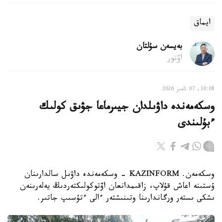
ايماق
بەيسەن سۇلتان
اۆتور
10:08, 07 تامىز 2026
وسكەمەندە داۋىلدان جيىرماعا جۋىق كولىك
ءبۇلىندى
وسكەمەن. KAZINFORM - وسكەمەندە داۋىل سالدارىنان
ۇستىنە اعاش قۇلاپ، زاقىمدانعان اۆتوكولىكتەردىڭ يەلەرىنەن
ىشكى ىستەر ورگاندارىنا وتىنىشتەر ءالى ءتۇسىپ جاتىر.