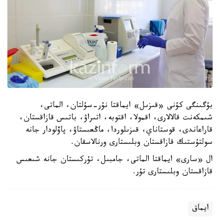
بۇگىنگى كۇنى «قىزىل» ايماقتا نۇر-سۇلتان، الماتى،
شىمكەنت قالالارى، اقمولا، اقتوبە، اتىراۋ، باتىس قازاقستان،
قاراعاندى، قوستاناي، قىزىلوردا، ماڭعىستاۋ، پاۆلودار جانە
سولتۇستىك قازاقستان وبلىستارى ورنالاسقان.
ال «سارى» ايماقتا الماتى، جامبىل، تۇركىستان جانە شىعىس
قازاقستان وبلىستارى تۇر.
ايماق