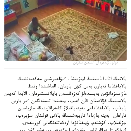
فوتو: ۆيدەودان الىنعان سكرين
بالانىڭ اتا-اناسىنىڭ ايتۋىنشا، ءبۇلدىرشىن جەكەمەنشىك
بالاباقشاعا نەبارى بەس كۇن بارعان. العاشىندا ونىڭ
مازاسىزدانۋىن بەيىمدەلۋ كەزەڭىمەن بايلانىستىرعان. الايدا كەيىن
بالاسىنىڭ قۇلاعىنان قان اعىپ، يىعىندا تىستەلگەن ءىز بارىن
بايقاپ، بالاباقشاداعى بەينەباقىلاۋ كامەرالارىنىڭ جازباسىن
قاراعان. بەينەجازبادا تاربيەشىنىڭ بالانى قولىنان سۇيرەپ،
جۇلقىلاپ، كۇشتەپ ۇيىقتاتۋعا ارەكەتتەنگەنى كورىنەدى.
كىشكەنتايدىڭ اناسى مۇنداي ارەكەتتەر بىرنەشە كۇن بويى