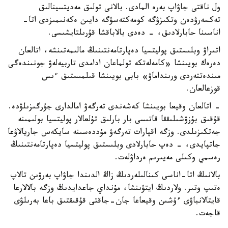
ول ناقتى جاۋاپ بەرە المادى. بالانى تولىق مەديتسينالىق
تەكسەرۋدەن وتكىزۋگە كومەكتەسۋگە دايىن ەكەنىمىزدى اتا-
اناسىنا حابارلادىق، - دەدى بالاباقشا قۇرىلتايشىسى.
اتىراۋ وبلىستىق پوليتسيا دەپارتامەنتىنىڭ مالىمەتىنشە، اتالعان
دەرەك بويىنشا «كامەلەتكە تولماعان ادامدى تاربيەلەۋ جونىندەگى
مىندەتتەردى ورىنداماۋ» بابى بويىنشا قىلمىستىق ءىس
قوزعالعان.
- اتالعان وقيعا بويىنشا كەشەندى تەرگەۋ امالدارى جۇرگىزىلۋدە.
قۇقىق بۇزۋشىلىققا قاتىسى بار بارلىق تۇلعالار پوليتسيا بولىمىنە
جەتكىزىلدى. وزگە اقپارات تەرگەۋ مۇددەسىنە سايكەس جاريالاۋعا
جاتپايدى، - دەپ حابارلادى وبلىستىق پوليتسيا دەپارتامەنتىنىڭ
رەسمي وكىلى مەيىرىم ەرداۋلەت.
بالانىڭ اتا-اناسى كىنالىلەردىڭ زاڭ الدىندا جاۋاپ بەرۋىن تالاپ
ەتىپ وتىر. ولاردىڭ ايتۋىنشا، مۇنداي جاعدايدىڭ وزگە بالالارعا
قايتالانباۋى ءۇشىن وقيعاعا جان-جاقتى قۇقىقتىق باعا بەرىلۋى
قاجەت.