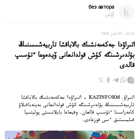
без автора
اۆتور
12:24, 07 تامىز 2026
اتىراۋدا جەكەمەنشىك بالاباقشا تاربيەشىسىنىڭ
بۇلدىرشىنگە كۇش قولدانعانى ۆيدەوعا ءتۇسىپ
قالدى
اتىراۋ. KAZINFORM - اتىراۋدا جەكەمەنشىك بالاباقشا
تاربيەشىسىنىڭ بۇلدىرشىنگە كۇش قولدانعانى بەينەباقىلاۋ
كامەراسىنا ءتۇسىپ قالعان. وقيعاعا بايلانىستى پوليتسيا
قىلمىستىق ءىس قوزعادى.