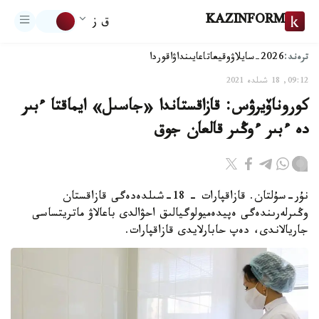
KAZINFORM
ق ز
ترەند:
2026-سايلاۋ
وقيعا
تاعايىنداۋ
اقوردا
09:12, 18 شىلدە 2021
كوروناۆيرۋس: قازاقستاندا «جاسىل» ايماقتا ءبىر
دە ءبىر ءوڭىر قالعان جوق
نۇر-سۇلتان. قازاقپارات – 18-شىلدەدەگى قازاقستان
وڭىرلەرىندەگى ەپيدەميولوگيالىق احۋالدى باعالاۋ ماتريتساسى
جاريالاندى، دەپ حابارلايدى قازاقپارات.