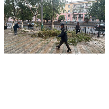
فوتو: وسكەمەن قالاسى اكىمدىگىنەن
قالا اكىمدىگىنىڭ مالىمەتىنشە، داۋىل كەزىندە ورتالىق
كوشەلەردە جەل 15 اعاشتى قۇلاتقان. ولاردىڭ ءبىرقاتارى جول
جيەگىندە تۇرعان اۆتوكولىكتەردىڭ ۇستىنە قۇلادى.
- قازىرگى ۋاقىتتا پوليتسياعا اعاشتاردىڭ قۇلاۋى سالدارىنان
كولىكتەرى زاقىمدانعان 17 اۆتوكولىك يەسىنەن ارىز ءتۇستى، -
دەپ حابارلادى شقو پوليتسيا دەپارتامەنتىنىڭ باسپا ءسوز
قىزمەتىنەن.