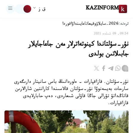
KAZINFORM
ق ز
ترەند:
2026-سايلاۋ
وقيعا
تاعايىنداۋ
اقوردا
09:54, 09 شىلدە 2021
نۇر-سۇلتاندا كينوتەاترلار مەن جاعاجايلار
جابىلاتىن بولدى
نۇر-سۇلتان. قازاقپارات - ەلوردانىڭ باس سانيتار دارىگەرى
سارحات بەيسەنوۆا نۇر-سۇلتان قالاسىندا كارانتين شارالارىن
قاتاڭداتۋ تۋرالى جاڭا قاۋلى شىعاردى، دەپ حابارلايدى
قازاقپارات.