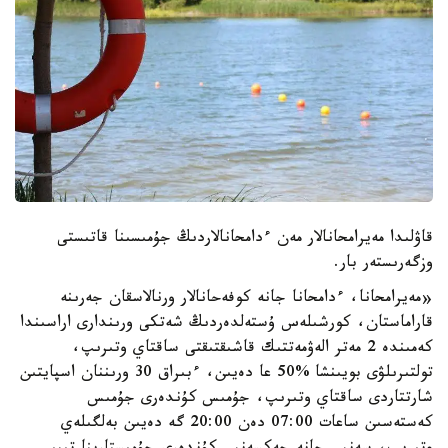
قاۋلىدا مەيرامحانالار مەن ءدامحانالاردىڭ جۇمىسىنا قاتىستى
وزگەرىستەر بار.
«مەيرامحانا، ءدامحانا جانە كوفەحانالار ورنالاسقان جەرىنە
قاراماستان، كورشىلەس ۇستەلدەردىڭ شەتكى ورىندارى اراسىندا
كەمىندە 2 مەتر الەۋمەتتىك قاشىقتىقتى ساقتاي وتىرىپ،
تولتىرىلۋى بويىنشا %50 عا دەيىن، ءبىراق 30 ورىننان اسپايتىن
شارتتاردى ساقتاي وتىرىپ، جۇمىس كۇندەرى جۇمىس
كەستەسىن ساعات 07:00 دەن 20:00 گە دەيىن بەلگىلەي