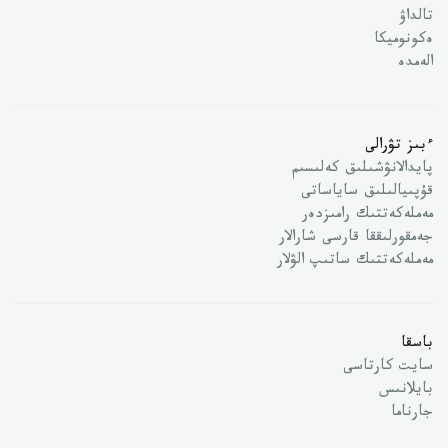
تالداۋ
ەكونوميكا
الەمدە
ءبىز تۋرالى
پايدالانۋشىلىق كەلىسىم
قۇپىيالىلىق ساياساتى
مەملەكەتتىك رامىزدەر
جەمقورلىققا قارسى شارالار
مەملەكەتتىك ساتىپ الۋلار
باسقا
سايت كارتاسى
بايلانىس
جارناما