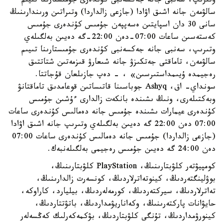
وتىرىپ، سەنبى جانە جەكسەنبى كۇندەرى جۇمىستارىنا تىيىم
سالۋمەن جانە اشىق اۋادا (جازعى زالداردا) وتىراتىن ورىندارىنىڭ
سانى 30 دان اسپايتىن ەسەپپەن جۇمىس كۇندەرى جۇمىس
كەستەسىن ساعات 07:00-دەن 22:00-گە دەيىن بەلگىلەي
وتىرىپ، سەنبى جانە جەكسەنبى كۇندەرى جۇمىستارىنا تىيىم
سالۋمەن، تاماقتى جەتكىزۋ جانە شىعارۋ قىزمەتىن شتاتتىق
رەجيمدە ۇيىمداستىرسىن» ، - دەپ جازىلعان قۇجاتتا.
سونداي- اق، Ashyq جوباسىنا قاتىساتىن قوعامدىق تاماقتانۋ
وبەكتىلەرى، ونىڭ ىشىندە بانكەت زالدارى ءۇشىن جۇمىس
كۇندەرى عيمارات ىشىندە جۇمىس جانە دەمالىس كۇندەرى ساعات
07:00 دەن 22:00 گە دەيىن بەلگىلەي وتىرىپ جانە اشىق اۋادا
(جازعى زالداردا) جۇمىس جانە دەمالىس كۇندەرى ساعات 07:00
دەن 24:00 گە دەيىن جۇمىس رەجيمى بەلگىلەنبەك.
كومپيۋتەر كلۋبتارىنىڭ، PlayStation كلۋبتارىنىڭ،
بوۋلينگتەردىڭ، كينوتەاترلاردىڭ، كونسەرت زالدارىنىڭ،
تەاترلاردىڭ، سيركتەردىڭ، كورمەلەردىڭ، بيليارد، كاراوكە،
حايۋانات پاركتەرىنىڭ، وكەاناريۋمداردىڭ، باتۋتتاردىڭ،
كينورۋمداردىڭ، تۇنگى كلۋبتاردىڭ، بۋكمەكەرلىك كەڭسەلەر