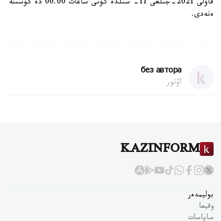
قاۋلى 2021-جىلعى 11- شىلدە كۇنى ساعات 00.00 دە كۇشىنە
ەنەدى.
без автора
اۆتور
KAZINFORM
بوليمدەر
وقيعا
ساياسات