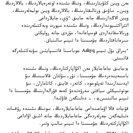
مەن ويىن كلۋبتارىنىڭ، ونىڭ ىشىندە لوتەرەيالاردىڭ، بالالاردىڭ
ويىن- ساۋىق ورتالىقتارىنىڭ، بالالاردىڭ ويىن بولمەلەرىنىڭ،
ويىن الاڭدارىنىڭ جانە جابىق ءۇي-جايلارداعى
اتتراكتسيونداردىڭ، ونىڭ ىشىندە سپورت وبەكتىلەرىندە
ورنالاسقانداردى قوسپاعاندا، مۇزدى جانە روليكتى
سىرعاناقتاردىڭ جۇمىسىنا دا تىيىم سالىنباق.
ءبىراق بۇل تىيىم Ashyq جوباسىنا قاتىسپايتىن سۋبەكتىلەرگە
قاتىستى.
«جابىق جاعاجايلار مەن اكۆاپاركتاردىڭ، ونىڭ ىشىندە
باسسەيندەردىڭ جۇمىسىنا، نۇر-سۇلتان قالاسىنىڭ سۋ
ايدىندارىندا تەپلوحود، كاتەر، قايىق، كاتاماران، سۋ
موتوتسيكلى سياقتى سەرۋەندەۋ كەمە قۇرالدارىنىڭ جۇمىسىنا دا
تىيىم سالىنسىن»، - دەلىنگەن قاۋلىدا.
قۇجات قالا اۋماعىنداعى جاعاجايلاردىڭ، سونىڭ ىشىندە رۇقسات
ەتىلمەگەن جەرلەردەگى جاعاجايلاردىڭ جانە اشىق اۋاداعى
اكۆاپاركتەردىڭ جۇمىسىنا دا تىيىم سالىپ وتىر.