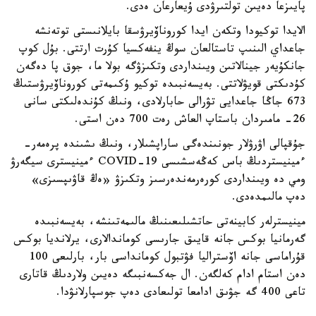
پايىزعا دەيىن تولتىرۋدى ۇيعارعان ەدى.
الايدا توكيودا وتكەن ايدا كوروناۆيرۋسقا بايلانىستى توتەنشە
جاعداي الىنىپ تاستالعان سوڭ ينفەكسيا كۇرت ارتتى. بۇل كوپ
جانكۇيەر جينالاتىن ويىنداردى وتكىزۋگە بولا ما، جوق پا دەگەن
كۇدىكتى قويۋلاتتى. بەيسەنبىدە توكيو ۇكىمەتى كوروناۆيرۋستىڭ
673 جاڭا جاعدايى تۋرالى حابارلادى، ونىڭ كۇندەلىكتى سانى
26- مامىردان باستاپ العاش رەت 700 دەن استى.
جۇقپالى اۋرۋلار جونىندەگى ساراپشىلار، ونىڭ ىشىندە پرەمەر-
ءمينيستردىڭ باس كەڭەسشىسى COVID-19 ءمينيسترى سيگەرۋ
ومي دە ويىنداردى كورەرمەندەرسىز وتكىزۋ «ەڭ قاۋىپسىزى»
دەپ مالىمدەدى.
مينيسترلەر كابينەتى حاتشىلىعىنىڭ مالىمەتىنشە، بەيسەنبىدە
گەرمانيا بوكس جانە قايىق جارىسى كوماندالارى، يرلانديا بوكس
قۇراماسى جانە اۆستراليا فۋتبول كومانداسى بار، بارلىعى 100
دەن استام ادام كەلگەن. ال جەكسەنبىگە دەيىن ولاردىڭ قاتارى
تاعى 400 گە جۋىق ادامعا تولىعادى دەپ جوسپارلانۋدا.