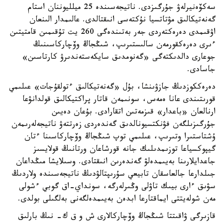
سەكۆەنيرلەۋ جۇرگىزدى. ناتيجەسىندە 25 ميلليوننان استام
گەنەتيكالىق مۋتاتسيا نۇكتەسى انىقتالدى. عالىمدار الىنعان
اۋقىمدى دەرەكتەردى جەر بەتىندەگى 260 يت تۇقىمىن قامتيتىن
ءىرى دەرەكقورمەن سالىستىرىپ، شىڭجاڭ وۆچاركاسىنىڭ
جوعارى دالدىكتەگى «گەنومدىق سايكەستەندىرۋ كارتاسىن»
جاسادى.
دەرەككوزدىڭ جازۋىنشا، بۇل «گەنەتيكالىق ءتولقۇجات» عىلىمي
قورىتىندى عانا ەمەس، سونىمەن قاتار پراكتيكالىق قولدانۋعا
ارنالعان «باعدار» قىزمەتىن اتقارادى. بۇعان دەيىن
جۇرگىزىلگەن فۋنكتسيونالدىق گەندەردى زەرتتەۋ ناتيجەلەرىمەن
ۇشتاستىرا وتىرىپ، عىلىمي توپ شىڭجاڭ وۆچاركاسىنا ءتان
گيپوكسياعا توزىمدىلىك جانە قورشاعان ورتانىڭ قولايسىز
جاعدايلارىنا بەيىمدەلۋ گەندەرىن انىقتادى. وسىلايشا مىڭداعان
جىلدارعا جالعاسقان تابيعي سۇرىپتالۋدىڭ ناتيجەسىندە ولاردىڭ
سۋىق ءارى بيىك تاۋلى وڭىرلەرگە، سونداي-اق گوبي ءشولى
مەن شولەيتتى ايماقتارعا ابدەن بەيىمدەلگەنى بەلگىلى بولدى.
قازىرگى ۋاقىتتا شىڭجاڭ وۆچاركالارى ش و ق ك- نىڭ بارلىق