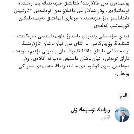
بولىمدەرى مەن قالالارىندا شتاتتىق قىزمەتتىك يت رەتىندە
قولدانىلادى. ولار شەكارالىق باقىلاۋ مەن قوعامدىق ءتارتىپتى
قامتاماسىز ەتۋ قىزمەتىندە جوعارى ايماقتىق بەيىمدىلىگىن
كورسەتىپ كەلەدى.
قىتاي جۇمىسشى يتتەردى باسقارۋ قاۋىمداستىعى دەرەگىنشە،
شىڭجاڭ وۆچاركاسى - التاي مەن تيان-شان تاۋلارىنىڭ
ارالىعىنداعى بايتاق دالادا قالىپتاسقان بايىرعى تۇقىم، توبەت،
قازاق توبەتى، تيان-شان ماستيفى دەپ تە اتالادى. ولار
ەجەلدەن بەرى كوشپەندى حالىقتاردىڭ سەنىمدى سەرىگى
بولعان.
الەم
ريزابەك نۇسىپبەك ۇلى
اۆتور