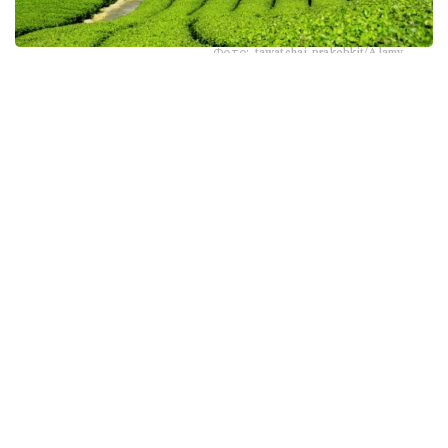
Фото: tawatchai prakobkit/Alamy
اسىرەسە جازعى اپتاپ، جىلى تۇندەر جانە كوكتەمدەگى اۋا
رايىنىڭ قۇبىلمالىلىعى شاي بۇتالارىنا قوسىمشا سالماق ءتۇسىرىپ
وتىر. عالىمدار ماسەلەنى شەشۋ ءۇشىن ىستىققا ءتوزىمدى
سۇرىپتاردى گەنومدىق ادىستەرمەن ىرىكتەۋگە كىرىسكەن، دەپ
حابارلايدى turkystan.kz newscientist.com-عا سىلتەمە
جاساپ.
الايدا الەۋمەتتىك جەلىلەردە تاراعان «تەمپەراتۋرا تاعى 1°C- قا
كوتەرىلسە، ماتچا مۇلدە جوعالادى» دەگەن مالىمدەمەنى عىلىمي
تۇرعىدان دالەلدەنگەن بولجام دەۋگە بولمايدى. قازىرگى
زەرتتەۋلەر كليماتتىڭ جىلىنۋى ءونىم كولەمىن ازايتىپ، جوعارى
ساپالى ماتچانىڭ ءدامىن وزگەرتۋى مۇمكىن ەكەنىن كورسەتەدى.
ءبىراق ناقتى ءبىر گرادۋسقا بايلانعان جويىلۋ شەگى انىقتالعان
جوق.