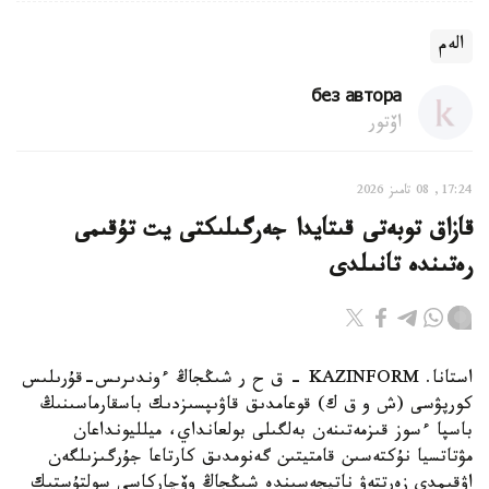
الەم
без автора
اۆتور
17:24, 08 تامىز 2026
قازاق توبەتى قىتايدا جەرگىلىكتى يت تۇقىمى
رەتىندە تانىلدى
استانا. KAZINFORM – ق ح ر شىڭجاڭ ءوندىرىس-قۇرىلىس
كورپۋسى (ش و ق ك) قوعامدىق قاۋىپسىزدىك باسقارماسىنىڭ
باسپا ءسوز قىزمەتىنەن بەلگىلى بولعانداي، ميلليونداعان
مۋتاتسيا نۇكتەسىن قامتيتىن گەنومدىق كارتاعا جۇرگىزىلگەن
اۋقىمدى زەرتتەۋ ناتيجەسىندە شىڭجاڭ وۆچاركاسى سولتۇستىك