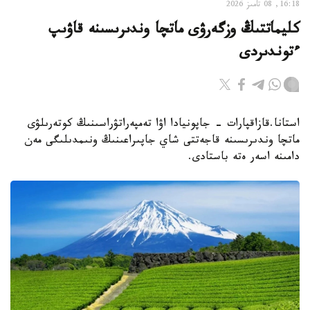
16:18, 08 تامىز 2026
كليماتتىڭ وزگەرۋى ماتچا وندىرىسىنە قاۋىپ
ءتوندىردى
استانا.قازاقپارات - جاپونيادا اۋا تەمپەراتۋراسىنىڭ كوتەرىلۋى
ماتچا وندىرىسىنە قاجەتتى شاي جاپىراعىنىڭ ونىمدىلىگى مەن
دامىنە اسەر ەتە باستادى.