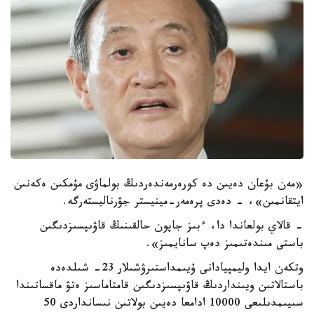
«مەن بۇعان دەيىن دە كورەرمەندەردىڭ بولماۋى مۇمكىن ەكەنىن
ايتقانمىن»، - دەدى پرەمەر-مينيستر جۋرناليستەرگە.
- قالاي بولعاندا دا، ءبىز جاپون حالقىنىڭ قاۋىپسىزدىگىن
باستى مىندەتىمىز دەپ سانايمىز».
وتكەن ايدا وليمپيادانى ۇيىمداستىرۋشىلار 23- شىلدەدە
باستالاتىن ويىنداردىڭ قاۋىپسىزدىگىن قامتاماسىز ەتۋ ماقساتىندا
سىيىمدىلىعى 10000 ادامعا دەيىن بولاتىن نىسانداردى 50