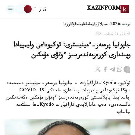
KAZINFORM
ق ز
ترەند:
2026-سايلاۋ
وقيعا
تاعايىنداۋ
اقوردا
21:45, 01 شىلدە 2021
جاپونيا پرەمەر-ءمينيسترى: توكيوداعى وليمپيادا
ويىندارى كورەرمەندەرسىز ءوتۋى مۇمكىن
توكيو. Kyodo-قازاقپارات - جاپونيا پرەمەر- مينيستر ەسيحيدە
سۋگا توكيوداعى وليمپيادا ويىندارى ەلدەگى COVID-19
جاعدايىنا بايلانىستى كورەرمەندەرسىز ءوتۋى مۇمكىن ەكەندىگىن
مالىمدەدى، دەپ حابارلايدى قازاقپارات Kyodo-عا سىلتەمە
جاساپ.