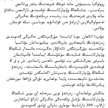
زوولوگيا ينستيتۋتى جانە شوقك قىزمەتتىك يتتەر ورتالىعى
بىرلەسىپ، «شىڭجاڭ وۆچاركاسىنىڭ تۇقىمدىق تازالىعىن ساقتاۋ
جانە ولاردى قىزمەتتىك يت رەتىندە ىرىكتەۋدىڭ نەگىزگى
تەحنولوگيالارىن ازىرلەۋ مەن قولدانۋ» جوباسىن ىسكە قوسقان
بولاتىن.
جۋىردا اتالعان جوبا اياسىندا جۇرگىزىلگەن نەگىزگى گەنومدىق
زەرتتەۋدىڭ ناتيجەلەرى جاريالاندى. ميلليونداعان مۋتاتسيا
نۇكتەسىنە جۇرگىزىلگەن تالداۋلار نەگىزىندە عالىمدار شىڭجاڭ
وۆچاركاسىنىڭ قىتايدىڭ سولتۇستىك ايماعىندا قالىپتاسقان
بايىرعى جەرگىلىكتى يت تۇقىمى ەكەنىن راستادى. ش و ق ك
قوعامدىق قاۋىپسىزدىك باسقارماسىنىڭ مالىمەتىنشە، زەرتتەۋ
شىڭجاڭ وۆچاركاسىنىڭ «سىرتتان اكەلىنگەن تۇقىمدى
جەتىلدىرۋ ناتيجەسىندە پايدا بولعانى» تۋرالى ۇزاققا سوزىلعان
پىكىرتالاسقا نۇكتە قويىلدى.
بەلگىلى بولعانداي، زەرتتەۋ توبى بىرنەشە اي بويى شىڭجاڭ
وۆچاركاسىنىڭ بۇكىل ولكەدەگى نەگىزگى تارالۋ ايماقتارىن
ارالاپ، 109 داراباسقا جوعارى ساپالى تولىق گەنومدىق