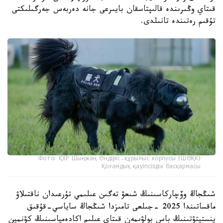
قىتاي وڭىرىندە قالىپتاسقان بايىرعى جانە دەربەس جەرگىلىكتى
تۇقىم رەتىندە تانىلدى.
Фото: ҚХР Шыңжаң Өндіріс-құрылыс корпусы (ШӨҚК)
Қоғамдық қауіпсіздік басқармасы
شىڭجاڭ وۆچاركاسىنىڭ شىعۋ تەگىن عىلىمي تۇرعىدان ناقتىلاۋ
ماقساتىندا 2025 -جىلعى تامىزدا شىڭجاڭ ساياسي-قۇقىق
ينستيتۋتىنىڭ باس بولۋىمەن قىتاي عىلىم اكادەمياسىنىڭ كۋنمين