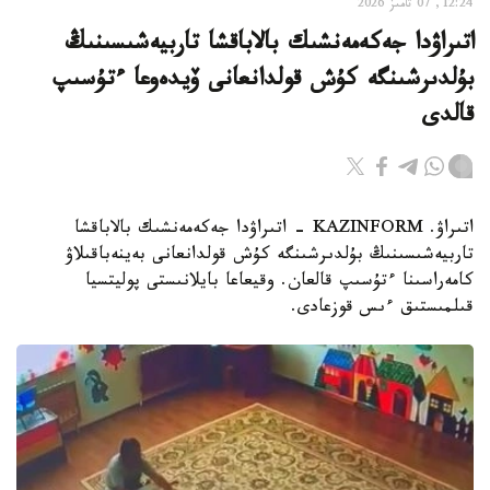
12:24, 07 تامىز 2026
اتىراۋدا جەكەمەنشىك بالاباقشا تاربيەشىسىنىڭ
بۇلدىرشىنگە كۇش قولدانعانى ۆيدەوعا ءتۇسىپ
قالدى
اتىراۋ. KAZINFORM - اتىراۋدا جەكەمەنشىك بالاباقشا
تاربيەشىسىنىڭ بۇلدىرشىنگە كۇش قولدانعانى بەينەباقىلاۋ
كامەراسىنا ءتۇسىپ قالعان. وقيعاعا بايلانىستى پوليتسيا
قىلمىستىق ءىس قوزعادى.