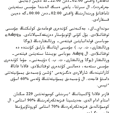
كافەلەر) ۋاقىتى 02:00-دەن 22:00-گە دەيىن (جابىق
جەرلەردە)، ال سىرتتا، ياعني ەسىك الدىندا جۇمىس ىستەيتىن
تاماقتانۋ ورىندارىنىڭ ۋاقىتى 02:00-دەن 00:00-گە دەيىن
قىسقارادى.
سونداي-اق، جەكسەنبى كۇندەرى قوعامدىق كولىكتىڭ جۇمىسى
توقتاتىلادى. بۇل كۇنى اۆتوبۋستار دەزينفەكسيالانادى. «Ashyq»
جوباسىن قولدانبايتىن فيتنەس- ورتالىقتاردىڭ (يوگا
ورتالىقتارى، ت. ب. ) جۇمىسى اپتانىڭ بارلىق كۇنىندە دە
توقتاتىلادى. ال Ashyq جوباسى بويىنشا ىستەيتىن فيتنەس-
ورتالىقتار (يوگا ورتالىقتارى، ت. ب. ) دۇيسەنبى- جۇما كۇندەرى
جۇمىس ىستەسە، دەمالىس كۇندەرى توقتاتىلادى. قالادا قاتاڭ
كارانتيندىك شارالاردى ەنگىزبەس ءۇشىن ۇجىمدىق يممۋنيتەتتى
دامىتۋ قاجەت. ال ۇجىمدىق يممۋنيتەتتىڭ ۇلەسى %60 اسۋى
ءتيىس.
قازىر قالادا ۆاكسينانىڭ ءبىرىنشى كومپونەنتىن 229 مىڭنان
استام ادام الدى. مەديتسينا قىزمەتكەرلەرىنىڭ %90 استامى، ال
كوممۋنالدىق قىزمەتكەرلەردىڭ %70 استامى كوروناۆيرۋسقا