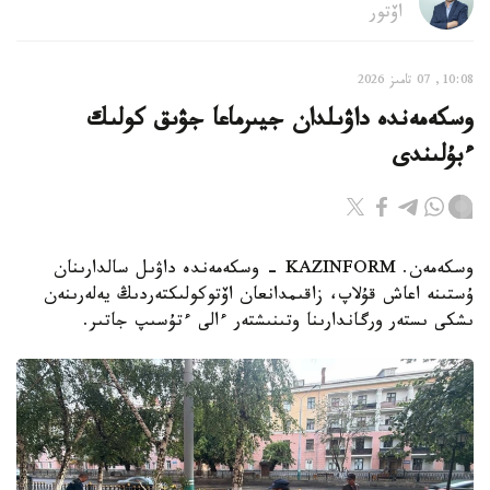
اۆتور
10:08, 07 تامىز 2026
وسكەمەندە داۋىلدان جيىرماعا جۋىق كولىك
ءبۇلىندى
وسكەمەن. KAZINFORM - وسكەمەندە داۋىل سالدارىنان
ۇستىنە اعاش قۇلاپ، زاقىمدانعان اۆتوكولىكتەردىڭ يەلەرىنەن
ىشكى ىستەر ورگاندارىنا وتىنىشتەر ءالى ءتۇسىپ جاتىر.