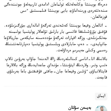
دەرەك بويىنشا «كامەلەتكە تولماعان ادامدى تاربيەلەۋ جونىندەگى
مىندەتتەردى ورىنداماۋ» بابى بويىنشا قىلمىستىق ءىس
قوزعالعان.
- اتالعان وقيعا بويىنشا كەشەندى تەرگەۋ امالدارى جۇرگىزىلۋدە.
قۇقىق بۇزۋشىلىققا قاتىسى بار بارلىق تۇلعالار پوليتسيا بولىمىنە
جەتكىزىلدى. وزگە اقپارات تەرگەۋ مۇددەسىنە سايكەس جاريالاۋعا
جاتپايدى، - دەپ حابارلادى وبلىستىق پوليتسيا دەپارتامەنتىنىڭ
رەسمي وكىلى مەيىرىم ەرداۋلەت.
بالانىڭ اتا-اناسى كىنالىلەردىڭ زاڭ الدىندا جاۋاپ بەرۋىن تالاپ
ەتىپ وتىر. ولاردىڭ ايتۋىنشا، مۇنداي جاعدايدىڭ وزگە بالالارعا
قايتالانباۋى ءۇشىن وقيعاعا جان-جاقتى قۇقىقتىق باعا بەرىلۋى
قاجەت.
ايماق
بەيسەن سۇلتان