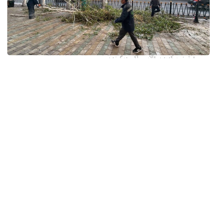
فوتو: وسكەمەن قالاسى اكىمدىگىنەن
قالا اكىمدىگىنىڭ مالىمەتىنشە، داۋىل كەزىندە ورتالىق
كوشەلەردە جەل 15 اعاشتى قۇلاتقان. ولاردىڭ ءبىرقاتارى جول
جيەگىندە تۇرعان اۆتوكولىكتەردىڭ ۇستىنە قۇلادى.
- قازىرگى ۋاقىتتا پوليتسياعا اعاشتاردىڭ قۇلاۋى سالدارىنان
كولىكتەرى زاقىمدانعان 17 اۆتوكولىك يەسىنەن ارىز ءتۇستى، -
دەپ حابارلادى شقو پوليتسيا دەپارتامەنتىنىڭ باسپا ءسوز
قىزمەتىنەن.
پوليتسياعا ءالى بارلىق زارداپ شەككەن كولىك يەلەرى جۇگىنىپ
ۇلگەرمەگەن بولۋى دا مۇمكىن.