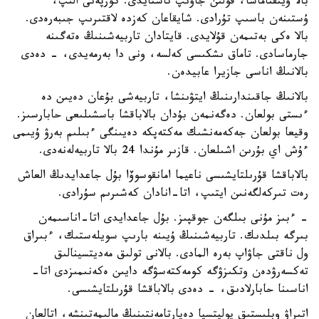
بالا ۇيىقتاماسا، قولىن جاۋىپ تاستايدى. كورپەنى الىپ،
ۇستىنەن باسىپ تۇرادى. شايقاعان كەزدە لاقتىرىپ جىبەرەدى.
بالا ەكى بەتىمەن قۇلايدى. قايتادان تاربيەشىنىڭ ەتەگىنە
جارماسادى. تاماق ىشكىسى كەلسە، ونى دا بەرمەيدى، - دەدى
بالانىڭ اناسى جازيرا عابيدەن.
بالانىڭ جاقىندارىنىڭ ايتۋىنشا، تاربيەشى بۇعان دەيىن دە
ءىستى بولعان. دەگەنمەن بۇدان بالاباقشا باسشىلىعى حابارسىز.
وقيعا بولعان جەكەمەنشىك مەكتەپكە دەيىنگى ءبىلىم بەرۋ ۇيىمى
ءۇش اي بۇرىن اشىلعان. قازىر مۇندا 24 بالا تاربيەلەنەدى.
بالاباقشا قۇرىلتايشىسى ناعيما امانقوسوۆا بۇل جاعدايدىڭ العاش
رەت تىركەلگەنىن ايتىپ، اتا-انادان كەشىرىم سۇرادى.
- ءبىز مۇنى بىلگەن جوقپىز. بۇل جاعدايدى اتا-اناسىمەن
بىرگە بىلدىك. تاربيەشىنىڭ ۇيىنە بارىپ سويلەستىك، ءبىراق
ول ناقتى جاۋاپ بەرە المادى. بالانى تولىق مەديتسينالىق
تەكسەرۋدەن وتكىزۋگە كومەكتەسۋگە دايىن ەكەنىمىزدى اتا-
اناسىنا حابارلادىق، - دەدى بالاباقشا قۇرىلتايشىسى.
اتىراۋ وبلىستىق پوليتسيا دەپارتامەنتىنىڭ مالىمەتىنشە، اتالعان