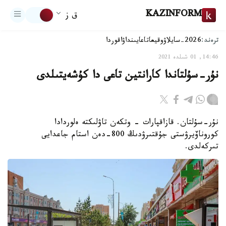
KAZINFORM
ق ز
ترەند:
2026-سايلاۋ
وقيعا
تاعايىنداۋ
اقوردا
14:46, 01 شىلدە 2021
نۇر-سۇلتاندا كارانتين تاعى دا كۇشەيتىلدى
نۇر-سۇلتان. قازاقپارات - وتكەن تاۋلىكتە ەلوردادا
كوروناۆيرۋستى جۇقتىرۋدىڭ 800-دەن استام جاعدايى
تىركەلدى.