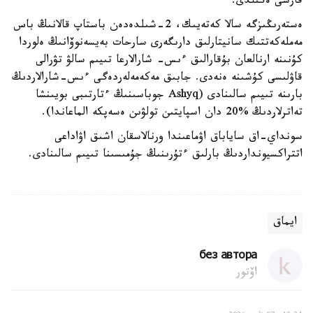
قارسى ەگىلدى.
ەستەرىڭىزگە سالا كەتەيىك، 2-شىلدەدەن باستاپ قالانىڭ باس
مەملەكەتتىك سانيتارلىق دارىگەرى سارحات بەيسەنوۆانىڭ ەلوردا
كۇنىنە ارنالعان بۇقارالىق ءىس- شارالارعا تىيىم سالۋ تۋرالى
قاۋلىسى كۇشىنە ەنەدى. جابىق مەكەمەلەردەگى ءىس-شارالاردىڭ
بارىنە تىيىم سالىنادى (Ashyq جوباسىنىڭ ءتارتىبى بويىنشا
تەاترلاردىڭ %20 دان اسپايتىن تولۋىن ەسەپكە الماعاندا).
سونداي-اق ساياباق اۋماعىندا ورنالاسقان اشىق اۋاداعى
اتتراكسيونداردىڭ بارلىق ءتۇرىنىڭ جۇمىسىنا تىيىم سالىنادى.
ايماق
без автора
اۆتور