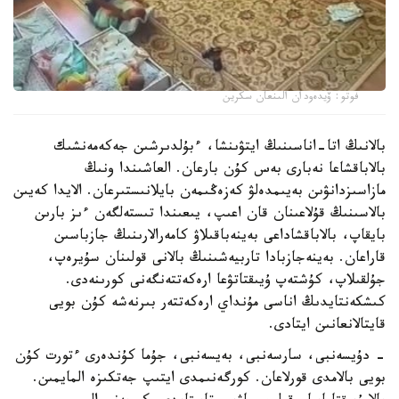
فوتو: ۆيدەودان الىنعان سكرين
بالانىڭ اتا-اناسىنىڭ ايتۋىنشا، ءبۇلدىرشىن جەكەمەنشىك
بالاباقشاعا نەبارى بەس كۇن بارعان. العاشىندا ونىڭ
مازاسىزدانۋىن بەيىمدەلۋ كەزەڭىمەن بايلانىستىرعان. الايدا كەيىن
بالاسىنىڭ قۇلاعىنان قان اعىپ، يىعىندا تىستەلگەن ءىز بارىن
بايقاپ، بالاباقشاداعى بەينەباقىلاۋ كامەرالارىنىڭ جازباسىن
قاراعان. بەينەجازبادا تاربيەشىنىڭ بالانى قولىنان سۇيرەپ،
جۇلقىلاپ، كۇشتەپ ۇيىقتاتۋعا ارەكەتتەنگەنى كورىنەدى.
كىشكەنتايدىڭ اناسى مۇنداي ارەكەتتەر بىرنەشە كۇن بويى
قايتالانعانىن ايتادى.
- دۇيسەنبى، سارسەنبى، بەيسەنبى، جۇما كۇندەرى ءتورت كۇن
بويى بالامدى قورلاعان. كورگەنىمدى ايتىپ جەتكىزە المايمىن.