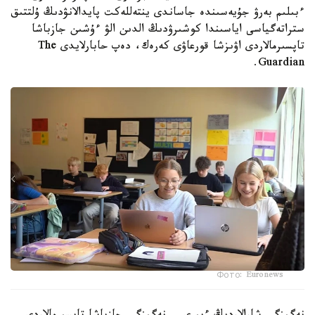
ءبىلىم بەرۋ جۇيەسىندە جاساندى ينتەللەكت پايدالانۋدىڭ ۇلتتىق
ستراتەگياسى اياسىندا كوشىرۋدىڭ الدىن الۋ ءۇشىن جازباشا
تاپسىرمالاردى اۋىزشا قورعاۋى كەرەك، دەپ حابارلايدى The
Guardian.
Фото: Euronews