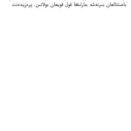
باعىتتالعان بىرنەشە جارلىققا قول قويعان بولاتىن. پرەزيدەنت
اكىمشىلىگىنىڭ وكىلى ستيۆەن ميللەردىڭ ايتۋىنشا، ولاردىڭ
ءبىرى «بوسانۋ تۋريزمى» دەپ اتالاتىن تاجىريبەگە تىيىم سالۋعا
قاتىستى.
ايتا كەتەيىك، ا ق ش جاڭا ۆيزالىق كەپىل باعدارلاماسىن
ەنگىزىپ جاتىر، وعان سايكەس يمميگراتسيالىق ۆيزاعا كەيبىر
ءوتىنىش بەرۋشىلەر 100 مىڭنان 250 مىڭ دوللارعا دەيىنگى
كولەمدە دەپوزيت سالۋى ءتيىس.
الەم
باقىتجول كاكەش
اۆتور
16:30, 07 تامىز 2026