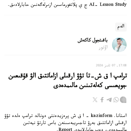
AI- Lesson Study ج ي پلاتفورماسىن ازىرلەگەنىن حابارلادىق.
الەم
باقىتجول كاكەش
اۆتور
17:08, 07 تامىز 2026
ترامپ ا ق ش-تا تۋۋ ارقىلى ازاماتتىق الۋ قۇقىعىن
جويعىسى كەلەتىنىن مالىمدەدى
استانا. kazinform - ا ق ش پرەزيدەنتى دونالد ترامپ ەلدە تۋۋ
ارقىلى ازاماتتىق بەرۋ تاجىريبەسىنەن باس تارتۋ نيەتىن
مالىمدەدى، دەپ حابارلايدى Report.