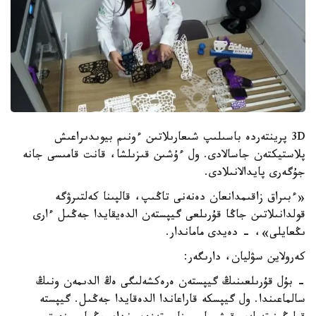
3D پرينتەردە باسىلىپ شىعارىلاتىن ءونىم بيوىدىراعىش
پلاستيكتەن جاسالادى. ول ءۇشىن قىزىلشا، قانت قامىسى جانە
جۇگەرى پايدالانىلادى.
«ءبىراق زاقىمدانعان دەنەنى تاڭىپ، قالپىنا كەلتىرۋگە
قولدانىلاتىن جاڭا قۇرىلعى گيپستەن الدەيقايدا جەڭىل ءارى
ىڭعايلى»، - دەيدى ماماندار.
كەرولاين سۋليان، دارىگەر:
- بۇل قۇرىلعىنىڭ گيپستەن ەرەكشەلىگى ەڭ الدىمەن ونىڭ
سالماعىندا. ول گيپسكە قاراعاندا الدەقايدا جەڭىل. گيپستە