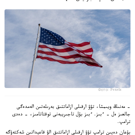
Фото: Pexels
- مەنىڭ ويىمشا، تۋۋ ارقىلى ازاماتتىق بەرىلەتىن الەمدەگى
جالعىز ەل - ءبىز. ءبىز بۇل تاجىريبەنى توقتاتامىز، - دەدى
ترامپ.
بۇعان دەيىن ترامپ تۋۋ ارقىلى ازاماتتىق الۋ قاعيداتىن شەكتەۋگە