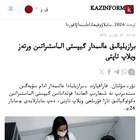
KAZINFORM
ق ز
ترەند:
2026-سايلاۋ
وقيعا
تاعايىنداۋ
اقوردا
12:03, 30 ماۋسىم 2021
برازيليالىق عالىمدار گيپستى الماستىراتىن ورتەز
ويلاپ تاپتى
نۇر-سۇلتان. قازاقپارت -برازيليادا عالىمدار ادام سۇيەگىن
سىندىرىپ نە شىعارىپ العاندا قولداناتىن گيپستى الماستىراتىن
ەكولوگيالىق تازا قۇرىلعى ويلاپ تاپتى، دەپ حابارلايدى «حابار
24».