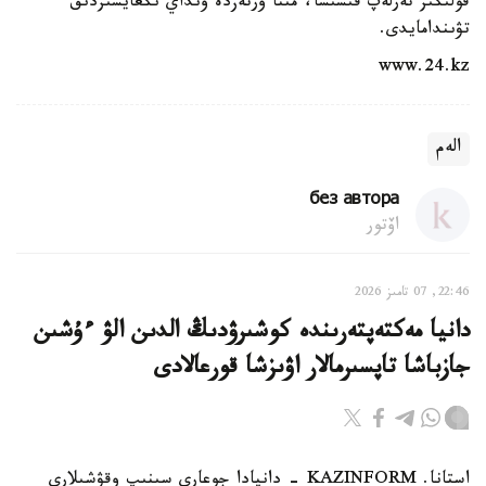
قولىڭىز تەرلەپ قىشىسا، مىنا ورتەزدە ونداي ىڭعايسىزدىق
تۋىندامايدى.
www.24.kz
الەم
без автора
اۆتور
22:46, 07 تامىز 2026
دانيا مەكتەپتەرىندە كوشىرۋدىڭ الدىن الۋ ءۇشىن
جازباشا تاپسىرمالار اۋىزشا قورعالادى
استانا. KAZINFORM - دانيادا جوعارى سىنىپ وقۋشىلارى