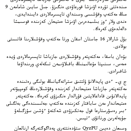
نەگىزگى شارالاردىڭ ءبىرى - نەگىزگى جازباشا تاپسىرمالاردى
مىندەتتى تۇردە اۋىزشا قورعاۋدى ەنگىزۋ. جىل سايىن شامامەن 9
مىڭ مەكتەپ وقۋشىسى وسىنداي تاپسىرمالاردى دايىندايدى،
ەندى ولار ءوز بىلىمدەرىن اۋىزشا ەمتيحان كەزىندە قوسىمشا
دالەلدەۋى كەرەك.
بۇل شارالار 16 جاستان اسقان ورتا مەكتەپ وقۋشىلارىنا قاتىستى
بولادى.
بۇدان باسقا، مەكتەپتەر وقۋشىلاردى جازباشا تاپسىرمالاردى ۇيدە
ەمەس، سىنىپتا مۇعالىمنىڭ باقىلاۋىمەن تىكەلەي ورىنداۋعا
شاقىرادى.
ج ي- ءدى پايدالانۋ ۇلتتىق ستراتەگيانىڭ بولىگى رەتىندە
مەكتەپتەر جازباشا ەمتيحاندار كەزىندە وقۋشىلاردىڭ كومپيۋتەر
پايدالانۋىن قاداعالايتىن قۇرالدار ەنگىزۋى كەرەك. مەكتەپتەر
ەمتيحاندار مەن ساباقتار كەزىندە مەكتەپ جەلىسىندەگى بەلگىلى
ءبىر رەسۋرستارعا قول جەتكىزۋدى شەكتەۋ ءۇشىن سۇزگىلەۋ
جۇيەلەرىن ورناتۋى ءتيىس.
وسىعان دەيىن QyzPU ستۋدەنتتەرى پەداگوگتەرگە ارنالعان