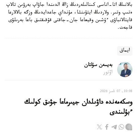
بالانىڭ اتا-اناسى كىنالىلەردىڭ زاڭ الدىندا جاۋاپ بەرۋىن تالاپ
ەتىپ وتىر. ولاردىڭ ايتۋىنشا، مۇنداي جاعدايدىڭ وزگە بالالارعا
قايتالانباۋى ءۇشىن وقيعاعا جان-جاقتى قۇقىقتىق باعا بەرىلۋى
قاجەت.
ايماق
بەيسەن سۇلتان
اۆتور
10:08, 07 تامىز 2026
وسكەمەندە داۋىلدان جيىرماعا جۋىق كولىك
ءبۇلىندى