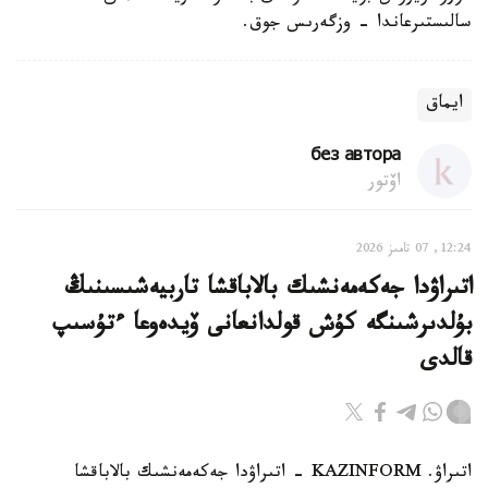
سالىستىرعاندا - وزگەرىس جوق.
ايماق
без автора
اۆتور
12:24, 07 تامىز 2026
اتىراۋدا جەكەمەنشىك بالاباقشا تاربيەشىسىنىڭ
بۇلدىرشىنگە كۇش قولدانعانى ۆيدەوعا ءتۇسىپ
قالدى
اتىراۋ. KAZINFORM - اتىراۋدا جەكەمەنشىك بالاباقشا