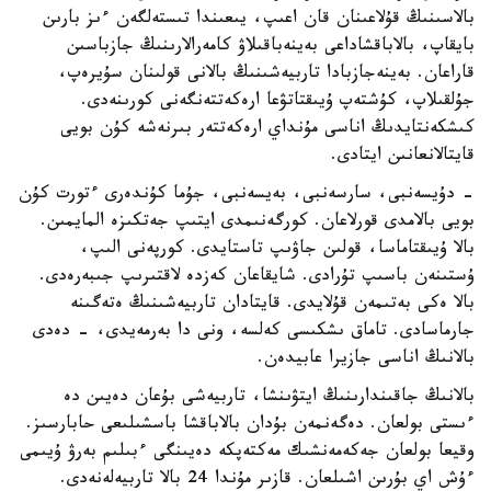
بالاسىنىڭ قۇلاعىنان قان اعىپ، يىعىندا تىستەلگەن ءىز بارىن
بايقاپ، بالاباقشاداعى بەينەباقىلاۋ كامەرالارىنىڭ جازباسىن
قاراعان. بەينەجازبادا تاربيەشىنىڭ بالانى قولىنان سۇيرەپ،
جۇلقىلاپ، كۇشتەپ ۇيىقتاتۋعا ارەكەتتەنگەنى كورىنەدى.
كىشكەنتايدىڭ اناسى مۇنداي ارەكەتتەر بىرنەشە كۇن بويى
قايتالانعانىن ايتادى.
- دۇيسەنبى، سارسەنبى، بەيسەنبى، جۇما كۇندەرى ءتورت كۇن
بويى بالامدى قورلاعان. كورگەنىمدى ايتىپ جەتكىزە المايمىن.
بالا ۇيىقتاماسا، قولىن جاۋىپ تاستايدى. كورپەنى الىپ،
ۇستىنەن باسىپ تۇرادى. شايقاعان كەزدە لاقتىرىپ جىبەرەدى.
بالا ەكى بەتىمەن قۇلايدى. قايتادان تاربيەشىنىڭ ەتەگىنە
جارماسادى. تاماق ىشكىسى كەلسە، ونى دا بەرمەيدى، - دەدى
بالانىڭ اناسى جازيرا عابيدەن.
بالانىڭ جاقىندارىنىڭ ايتۋىنشا، تاربيەشى بۇعان دەيىن دە
ءىستى بولعان. دەگەنمەن بۇدان بالاباقشا باسشىلىعى حابارسىز.
وقيعا بولعان جەكەمەنشىك مەكتەپكە دەيىنگى ءبىلىم بەرۋ ۇيىمى
ءۇش اي بۇرىن اشىلعان. قازىر مۇندا 24 بالا تاربيەلەنەدى.