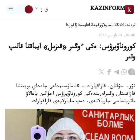
KAZINFORM
ق ز
ترەند:
2026-سايلاۋ
وقيعا
تاعايىنداۋ
اقوردا
09:46, 08 ماۋسىم 2021
كوروناۆيرۋس: ەكى ءوڭىر «قىزىل» ايماقتا قالىپ
وتىر
نۇر- سۇلتان. قازاقپارات – 8-ماۋسىمداعى جاعداي بويىنشا
قازاقستان وڭىرلەرىندەگى كوروناۆيرۋس احۋالىن باعالاۋ
ماتريتساسى جاريالاندى، دەپ حابارلايدى قازاقپارات.