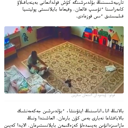
تاربيەشىسىنىڭ بۇلدىرشىنگە كۇش قولدانعانى بەينەباقىلاۋ
كامەراسىنا ءتۇسىپ قالعان. وقيعاعا بايلانىستى پوليتسيا
قىلمىستىق ءىس قوزعادى.
فوتو: ۆيدەودان الىنعان سكرين
بالانىڭ اتا-اناسىنىڭ ايتۋىنشا، ءبۇلدىرشىن جەكەمەنشىك
بالاباقشاعا نەبارى بەس كۇن بارعان. العاشىندا ونىڭ
مازاسىزدانۋىن بەيىمدەلۋ كەزەڭىمەن بايلانىستىرعان. الايدا كەيىن