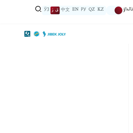
الداۋ
KZ
QZ
РУ
EN
中文
ق ز
ЎЗ