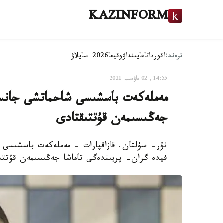
KAZINFORM
ترەند:
اقوردا
تاعايىنداۋ
وقيعا
2026-سايلاۋ
14:55, 02 ماۋسىم 2021
مەملەكەت باسشىسى شاحماتشى جانسا
جەڭىسىمەن قۇتتىقتادى
نۇر- سۇلتان. قازاقپارات - مەملەكەت باسشىسى ق
فيدە گران- پريىندەگى تاماشا جەڭىسىمەن قۇتتى