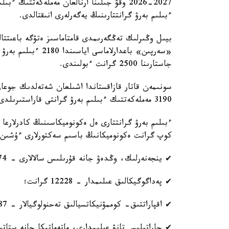
2026-2027 وقۋ جىلىنا ارنالعان مەملەكەتتىك
ءبىلىم بەرۋ گرانتتارىنىڭ يەگەرلەرى انىقتالدى.
بيىل وڭىرلىك تەڭگەرىمدى قامتاماسىز ەتۋگە باعىتتالعا
«سەرپىن» باعدارلاما
جاستارىنا 2500 گرانت ءبولىندى.
سونىمەن قاتار قازاقستاندا اشىلعان شەتەلدىك جوعارى 
3190 مەملەكەتتىك ءبىلىم بەرۋ گرانتى قاراستىرىلدى.
ءبىلىم بەرۋ گرانتتارى ەل ەكونوميكاسىنىڭ كادرلارع
كوپ گرانت ەكونوميكانىڭ باسىم سەكتورلارى ءۇشىن ماما
✔ ينجەنەرلىك، وڭدەۋ جانە قۇرىلىس سالالارى - 16674 گرانت؛
✔ پەداگوگيكالىق عىلىمدار - 12228 گرانت؛
✔ اقپاراتتىق- كوممۋنيكاتسيالىق تەحنولوگيالار - 10387 گرانت؛
✔ جاراتىلىس تانۋ عىلىمدارى، ماتەماتيكا جانە ستاتيستيكا - 8