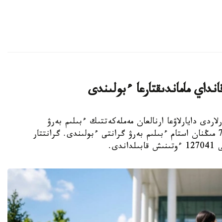
داي ماماندىقتارعا ءبولىندى
لىمدى كادرلاردى دايارلاۋعا ارنالعان مەملەكەتتىك ءبىلىم بەرۋ
تاپسىرىسى شەڭبەرىندە باكالاۆريات دەڭگەيىنە 75 مىڭنان استام ءبىلىم بەرۋ گرانتى ءبولىندى. گرانتتار
دى.