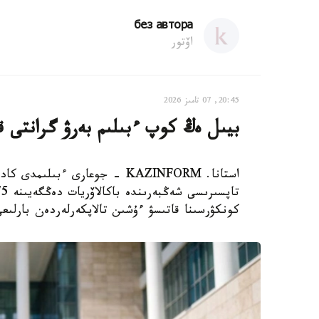
без автора
اۆتور
20:45, 07 تامىز 2026
بيىل ەڭ كوپ ءبىلىم بەرۋ گرانتى قان
استانا. KAZINFORM - جوعارى ءبى
كونكۋرسىنا قاتىسۋ ءۇشىن تالاپكەرلەردەن بارلىعى 127041 ءوتىنىش قابىلدان