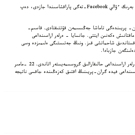
بۇل تۋرالى ق ر پرەزيدەنتىنىڭ باسپا ءسوز حاتشىسى بەرىك ءۋالي Facebook-تەگى پاراقشاسىندا جازدى، دەپ
ن- پريىندەگى تاماشا جەڭىسىمەن قۇتتىقتادى. قاسىم-
اقتانىش ەكەنىن ايتتى. جانسايا - ەرلەر اراسىنداعى
قستاندىق شاحماتشى قىز. ونىڭ جەتىستىگى ەلىمىزدە وسى
لىنگەن جازبادا.
ەسكە سالا كەتسەك، شاحماتشى جانسايا ابدىمالىك ەرلەر اراسىنداعى حالىقارالىق گروسسمەيستەر اتاندى. 22 -مامىر
ر اراسىنداعى فيدە گران-پريىنىڭ اقتىق كەزەڭىندە جاقسى ناتيجە