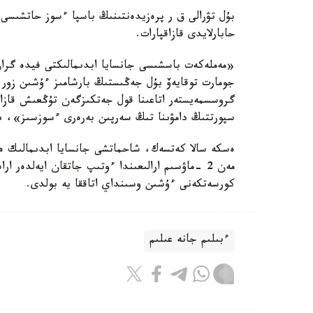
حابارلايدى قازاقپارات.
«مەملەكەت باسشىسى جانسايا ابدىمالىكتى فيدە گرا
جومارت توقايەۆ بۇل جەڭىستىڭ بارشامىز ءۇشىن زور م
گروسسمەيستەر اتاعىنا قول جەتكىزگەن تۇڭعىش قازا
سپورتتىڭ دامۋىنا تىڭ سەرپىن بەرەرى ءسوزسىز»، دە
مەن 2 -ماۋسىم ارالىعىندا ءوتىپ جاتقان ايەلدە
كورسەتكەنى ءۇشىن وسىنداي اتاققا يە بولدى.
ءبىلىم جانە عىلىم