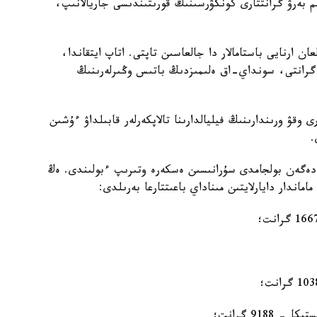
 ءبىلىم بەرۋ گرانتتارى كونكۋرسىنىڭ قورىتىندىسى جاريالانىپ،
ن ارنايى باستامالار دا جالعاسىن تاپتى. اتاپ ايتقاندا،
سى اياسىندا 2180 ءبىلىم بەرۋ گرانتى، سونداي-اق ەلىمىزدىڭ باتىس وڭىرلەرىنىڭ
وقۋ ورىندارىنىڭ فيليالدارىنا تالاپكەرلەر قابىلداۋ ءۇشىن
ا دەگەن بولجامدى سۇرانىسىن ەسكەرە وتىرىپ ءبولىندى. ەڭ
ندار دايارلايتىن مىناداي باعىتتارعا بەرىلدى:
918 گرانت؛