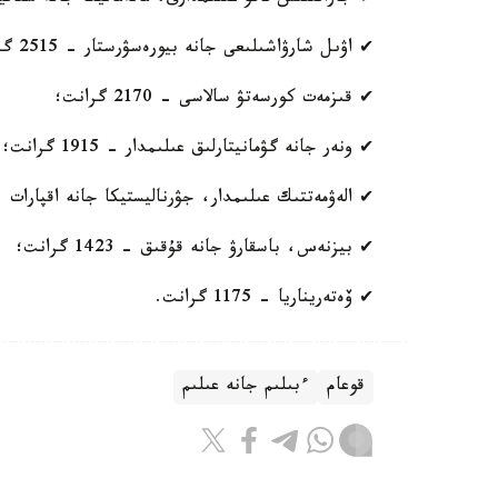
✔ اۋىل شارۋاشىلىعى جانە بيورەسۋرستار - 2515 گرانت؛
✔ قىزمەت كورسەتۋ سالاسى - 2170 گرانت؛
✔ ونەر جانە گۋمانيتارلىق عىلىمدار - 1915 گرانت؛
✔ الەۋمەتتىك عىلىمدار، جۋرناليستيكا جانە اقپارات - 1485 گران
✔ بيزنەس، باسقارۋ جانە قۇقىق - 1423 گرانت؛
✔ ۆەتەريناريا - 1175 گرانت.
قوعام
ءبىلىم جانە عىلىم