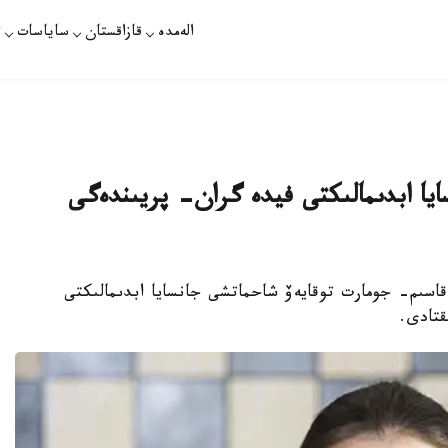
الەمدە
قازاقستان
ساياسات
ت
يا ابدىمالىكتى فيدە گران- پريىندەگى
اسىم- جومارت توقايەۆ شاحماتشى جانسايا ابدىمالىكتى
قتادى.