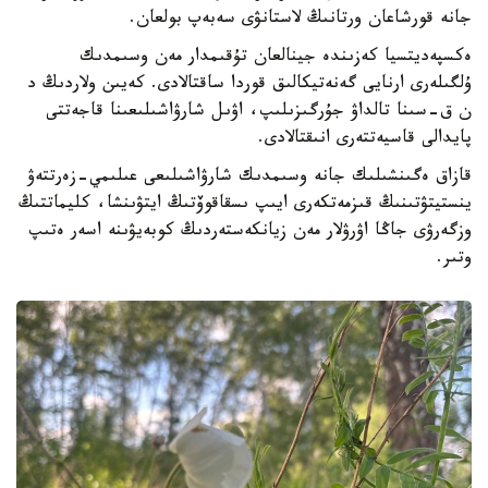
جانە قورشاعان ورتانىڭ لاستانۋى سەبەپ بولعان.
ەكسپەديتسيا كەزىندە جينالعان تۇقىمدار مەن وسىمدىك
ۇلگىلەرى ارنايى گەنەتيكالىق قوردا ساقتالادى. كەيىن ولاردىڭ د
ن ق-سىنا تالداۋ جۇرگىزىلىپ، اۋىل شارۋاشىلىعىنا قاجەتتى
پايدالى قاسيەتتەرى انىقتالادى.
قازاق ەگىنشىلىك جانە وسىمدىك شارۋاشىلىعى عىلىمي-زەرتتەۋ
ينستيتۋتىنىڭ قىزمەتكەرى ايىپ ىسقاقوۆتىڭ ايتۋىنشا، كليماتتىڭ
وزگەرۋى جاڭا اۋرۋلار مەن زيانكەستەردىڭ كوبەيۋىنە اسەر ەتىپ
وتىر.