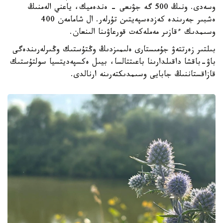
وسەدى. ونىڭ 500 گە جۋىعى - ەندەميك، ياعني الەمنىڭ
ەشبىر جەرىندە كەزدەسپەيتىن تۇرلەر. ال شامامەن 400
وسىمدىك ءقازىر مەملەكەت قورعاۋىنا الىنعان.
بىلتىر زەرتتەۋ جۇمىستارى ەلىمىزدىڭ وڭتۇستىك وڭىرلەرىندەگى
باۋ-باقشا داقىلدارىنا باعىتتالسا، بيىل ەكسپەديتسيا سولتۇستىك
قازاقستاننىڭ جابايى وسىمدىكتەرىنە ارنالدى.