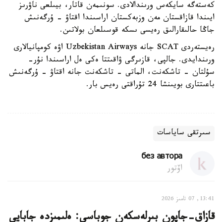
كەستەگە سايكەس ورىندالادى. سونىمەن قاتار، بيىلعى ناۋرىز
ايىندا قازاقستان مەن وزبەكستان اراسىندا اقتاۋ - ۇرگەنىش
جاڭا حالىقارالىق رەيسى ىسكە قوسىلعان بولاتىن.
رەيستەردى SCAT جانە Uzbekistan Airways اۋە كومپانيالارى
ورىندايدى. جالپى، قازىرگى ۋاقىتتا ەكى ەل اراسىندا نۇر-
سۇلتان - تاشكەنت، الماتى - تاشكەنت جانە اقتاۋ - ۇرگەنىش
باعىتتارى بويىنشا 24 تۇراقتى رەيس بار.
سىرتقى ساياسات
без автора
اۆتور
13:41, 07 تامىز 2026
قازاق-جاپون بىرلەسكەن جوباسى: ەلىمىزدە جابايى