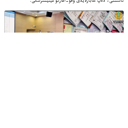
تانىستى، دەپ حابارلايدى وقۋ-اعارتۋ مينيسترلىگى.
Фото: Министерство просвещения РК.
قىتاي حالىق رەسپۋبليكاسىنىڭ ءۇرىمجى قالاسىندا وتكەن
«جاساندى ينتەللەكت تەحنولوگيالارىن ءبىلىم بەرۋ جۇيەسىندە
قولدانۋ» حالىقارالىق سەمينارىنا قازاقستاننان «كەلەشەك
مەكتەپتەرى» جوباسىنىڭ 50 گە جۋىق ديرەكتورى قاتىستى.
سەمينار بارىسىندا قاتىسۋشىلار قىتايلىق ارىپتەستەرىمەن تاجىريبە