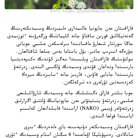
Фото: Ақерке Дәуренбекқызы/Kazinform
قازاقستان مەن جاپونيا عالىمدارى ەلىمىزدىڭ وسىمدىكتەرىنىڭ
گەنەتيكالىق قورىن ساقتاۋ جانە كليماتتىڭ وزگەرۋىنە ءتوزىمدى
جاڭا سورتتار شىعارۋ ماقساتىندا بىرلەسكەن عىلىمي جوبانى
جۇزەگە اسىرىپ جاتىر. بۇل باستاما بەس جىلعا شاقتالعان.
سولتۇستىك قازاقستان وبلىسىندا سەگىز كۇندىك ەكسپەديتسيا
بارىسىندا ونداعان قۇندى وسىمدىك ۇلگىسى الىندى. زەرتتەۋ
بارىسىندا جابايى قاۋىن، قاربىز جانە ءسابىزدىڭ سيرەك
كەزدەسەتىن تۇرلەرى دە تىركەلگەن.
جوبا بىلتىر قازاق ەگىنشىلىك جانە وسىمدىك شارۋاشىلىعى
عىلىمي-زەرتتەۋ ينستيتۋتى مەن جاپونيانىڭ ۇلتتىق اگرارلىق
زەرتتەۋلەر ۇيىمى (NARO) اراسىندا قابىلدانعان كەلىسىم
اياسىندا قولعا الىندى.
قازاقستان وسىمدىكتەر دۇنيەسىنە باي ەلدەردىڭ ءبىرى
سانالادى. رەسپۋبليكا اۋماعىندا 6 مىڭنان استام وسىمدىك ءتۇرى