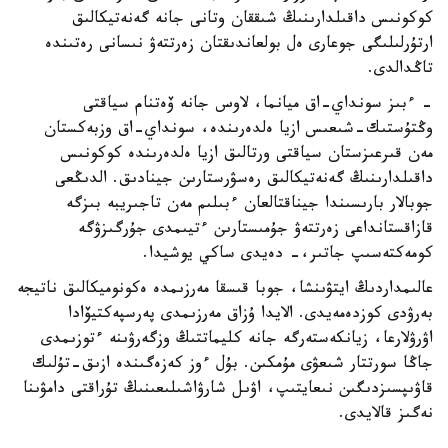
كوكونىس داقىلدارىنىڭ شىققان وتانى جانە گەنەتيكالىق
ارتۇرلىلىگى جوعارى ەل بولعاندىقتان زەرتتەۋ نىسانى رەتىندە
تاڭدالدى.
- ءبىز سونداي-اق ميانما، لاوس جانە ۆەتنام سياقتى
وڭتۇستىك-شىعىس ازيا ەلدەرىندە، سونداي-اق وزبەكستان
مەن قىرعىزستان سياقتى ورتالىق ازيا ەلدەرىندە كوكونىس
داقىلدارىنىڭ گەنەتيكالىق رەسۋرستارىن جينادىق. الدىڭعى
جوبالار بارىسىندا جيناقتالعان ءبىلىم مەن تاجىريبە بىزگە
قازاقستانداعى زەرتتەۋ جۇمىستارىن ءتيىمدى جۇرگىزۋگە
كومەكتەسىپ جاتىر،- دەيدى ساكي يوشيدا.
عالىمداردىڭ ايتۋىنشا، جوبا قىسقا مەرزىمدە ەكونوميكالىق ناتيجە
بەرۋدى كوزدەمەيدى. الايدا ۇزاق مەرزىمدى پەرسپەكتيۆادا
اۋرۋلارعا، زيانكەستەرگە جانە كليماتتىڭ وزگەرۋىنە ءتوزىمدى
جاڭا سورتتار شىعۋى مۇمكىن. بۇل ءوز كەزەگىندە ازىق-تۇلىك
قاۋىپسىزدىگىن نىعايتىپ، اۋىل شارۋاشىلىعىنىڭ تۇراقتى دامۋىنا
نەگىز قالايدى.