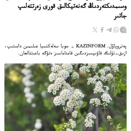
وسىمدىكتەردىڭ گەنەتيكالىق قورى زەرتتەلىپ
جاتىر
پەتروپاۆل. KAZINFORM - جوبا سەلەكتسيا عىلىمىن دامىتىپ،
ازىق-تۇلىك قاۋىپسىزدىگىن قامتاماسىز ەتۋگە باعىتتالعان.