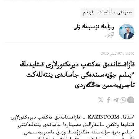
سىرتقى ساياسات
قوعام
ريزابەك نۇسىپبەك ۇلى
اۆتور
11:06, 07 تامىز 2026
قازاقستاندىق مەكتەپ ديرەكتورلارى قىتايدىڭ
ءبىلىم جۇيەسىندەگى جاساندى ينتەللەكت
تاجىريبەسىن مەڭگەردى
استانا. KAZINFORM - قازاقستاندىق مەكتەپ ديرەكتورلارى
قىتايدا وتكەن حالىقارالىق سەميناردا جاساندى ينتەللەكتتى
ءبىلىم بەرۋ جۇيەسىنە ەنگىزۋدىڭ وزىق تاجىريبەسىمەن