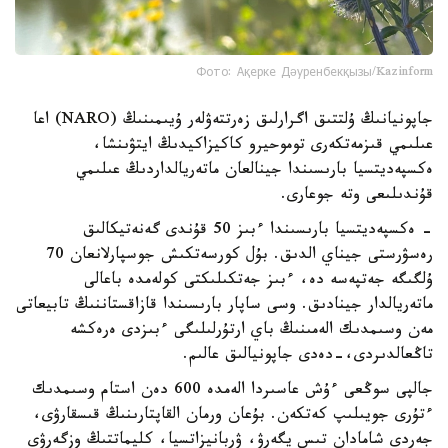
Фото: Ақерке Дәуренбекқызы/Kazinform
جاپونيانىڭ ۇلتتىق اگرارلىق زەرتتەۋلەر ۇيىمىنىڭ (NARO) اعا
عىلىمي قىزمەتكەرى توموحيرو كاكيزاكيدىڭ ايتۋىنشا،
ەكسپەديتسيا بارىسىندا جينالعان ماتەريالداردىڭ عىلىمي
قۇندىلىعى وتە جوعارى.
- ەكسپەديتسيا بارىسىندا ءبىز 50 قۇندى گەنەتيكالىق
رەسۋرستى جيناي الدىق. بۇل كورسەتكىش جوسپارلانعان 70
ۇلگىگە جەتپەسە دە، ءبىز جەتكىلىكتى كولەمدە باعالى
ماتەريالدار جينادىق. وسى ساپار بارىسىندا قازاقستاننىڭ تابيعاتى
مەن وسىمدىك الەمىنىڭ باي ارتۇرلىلىگى ءبىزدى ەرەكشە
تاڭعالدىردى،-دەدى جاپونيالىق عالىم.
جالپى سوڭعى ءۇش عاسىردا الەمدە 600 دەن استام وسىمدىك
ءتۇرى جويىلىپ كەتكەن. بۇعان ورمان القاپتارىنىڭ قىسقارۋى،
جەردى شامادان تىس يگەرۋ، ۋربانيزاتسيا، كليماتتىڭ وزگەرۋى