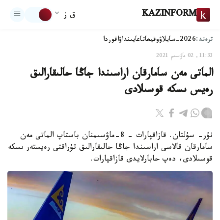
KAZINFORM
ق ز
ترەند:
2026-سايلاۋ
وقيعا
تاعايىنداۋ
اقوردا
11:33, 02 ماۋسىم 2021
الماتى مەن سامارقان اراسىندا جاڭا حالىقارالىق
رەيس ىسكە قوسىلادى
نۇر- سۇلتان. قازاقپارات – 8-ماۋسىمنان باستاپ الماتى مەن
سامارقان قالاسى اراسىندا جاڭا حالىقارالىق تۇراقتى رەيستەر ىسكە
قوسىلادى، دەپ حابارلايدى قازاقپارات.