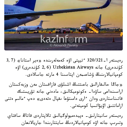
رەيستەر ا-320/321 ءتيپتى اۋە كەمەلەرىندە «ەير استانا» (3,7
كۇندەرى) جانە Uzbekistan Airways (2,6 كۇندەرى) اۋە
كومپانيالارىنىڭ ۇشاعىمەن اپتاسىنا 4 مارتە جاسالادى.
«جاڭا حالىقارالىق باعىتتىڭ اشىلۋى قازاقستان مەن وزبەكستان
اراسىنداعى ساۋدا- ەكونوميكالىق، مادەني جانە تۋريستىك
قاتىناستاردى ودان ءارى دامىتۋعا ىقپال ەتەدى» دەپ ءمالىم ەتتى
ازاماتتىق اۆيۋاتسيا كوميتەتى.
رەيستەر سانيتارلىق- ەپيدەميولوگيالىق تالاپتاردى قاتاڭ ساقتاي
وتىرىپ جانە اۋە كومپانيالاردىڭ سايتتارىندا جاريالانعان