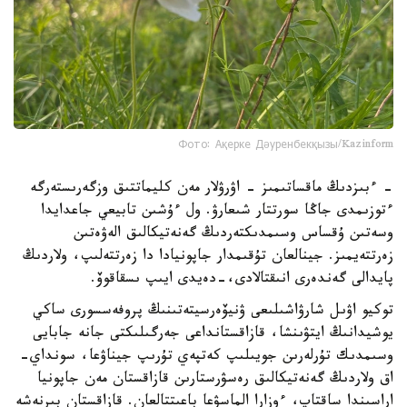
Фото: Ақерке Дәуренбекқызы/Kazinform
- ءبىزدىڭ ماقساتىمىز - اۋرۋلار مەن كليماتتىق وزگەرىستەرگە
ءتوزىمدى جاڭا سورتتار شىعارۋ. ول ءۇشىن تابيعي جاعدايدا
وسەتىن ۇقساس وسىمدىكتەردىڭ گەنەتيكالىق الەۋەتىن
زەرتتەيمىز. جينالعان تۇقىمدار جاپونيادا دا زەرتتەلىپ، ولاردىڭ
پايدالى گەندەرى انىقتالادى،-دەيدى ايىپ ىسقاقوۆ.
توكيو اۋىل شارۋاشىلىعى ۋنيۆەرسيتەتىنىڭ پروفەسسورى ساكي
يوشيدانىڭ ايتۋىنشا، قازاقستانداعى جەرگىلىكتى جانە جابايى
وسىمدىك تۇرلەرىن جويىلىپ كەتپەي تۇرىپ جيناۋعا، سونداي-
اق ولاردىڭ گەنەتيكالىق رەسۋرستارىن قازاقستان مەن جاپونيا
اراسىندا ساقتاپ، ءوزارا الماسۋعا باعىتتالعان. قازاقستان بىرنەشە