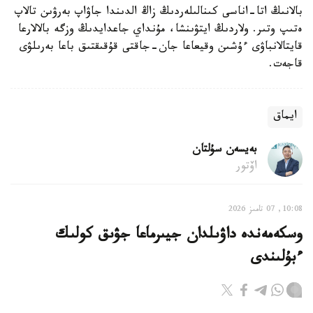
بالانىڭ اتا-اناسى كىنالىلەردىڭ زاڭ الدىندا جاۋاپ بەرۋىن تالاپ
ەتىپ وتىر. ولاردىڭ ايتۋىنشا، مۇنداي جاعدايدىڭ وزگە بالالارعا
قايتالانباۋى ءۇشىن وقيعاعا جان-جاقتى قۇقىقتىق باعا بەرىلۋى
قاجەت.
ايماق
بەيسەن سۇلتان
اۆتور
10:08, 07 تامىز 2026
وسكەمەندە داۋىلدان جيىرماعا جۋىق كولىك
ءبۇلىندى