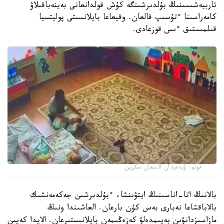
تاربيەشىسىنىڭ بۇلدىرشىنگە كۇش قولدانعانى بەينەباقىلاۋ
كامەراسىنا ءتۇسىپ قالعان. وقيعاعا بايلانىستى پوليتسيا
قىلمىستىق ءىس قوزعادى.
فوتو: ۆيدەودان الىنعان سكرين
بالانىڭ اتا-اناسىنىڭ ايتۋىنشا، ءبۇلدىرشىن جەكەمەنشىك
بالاباقشاعا نەبارى بەس كۇن بارعان. العاشىندا ونىڭ
مازاسىزدانۋىن بەيىمدەلۋ كەزەڭىمەن بايلانىستىرعان. الايدا كەيىن