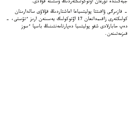
جيەگىندە تۇرعان اۆتوكولىكتەردىڭ ۇستىنە قۇلادى.
- قازىرگى ۋاقىتتا پوليتسياعا اعاشتاردىڭ قۇلاۋى سالدارىنان
كولىكتەرى زاقىمدانعان 17 اۆتوكولىك يەسىنەن ارىز ءتۇستى، -
دەپ حابارلادى شقو پوليتسيا دەپارتامەنتىنىڭ باسپا ءسوز
قىزمەتىنەن.
پوليتسياعا ءالى بارلىق زارداپ شەككەن كولىك يەلەرى جۇگىنىپ
ۇلگەرمەگەن بولۋى دا مۇمكىن.