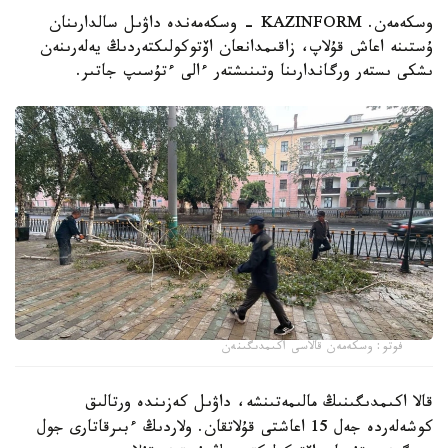
وسكەمەن. KAZINFORM - وسكەمەندە داۋىل سالدارىنان
ۇستىنە اعاش قۇلاپ، زاقىمدانعان اۆتوكولىكتەردىڭ يەلەرىنەن
ىشكى ىستەر ورگاندارىنا وتىنىشتەر ءالى ءتۇسىپ جاتىر.
فوتو: وسكەمەن قالاسى اكىمدىگىنەن
قالا اكىمدىگىنىڭ مالىمەتىنشە، داۋىل كەزىندە ورتالىق
كوشەلەردە جەل 15 اعاشتى قۇلاتقان. ولاردىڭ ءبىرقاتارى جول