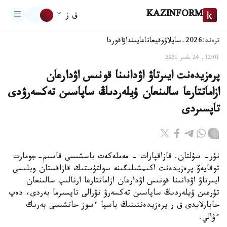
KAZINFORM
ق ز
ترەند:
2026-سايلاۋ
وقيعا
تاعايىنداۋ
اقوردا
12:01, 24 مامىر 2021
پرەزيدەنت ايىرتاۋ اۋدانىنا قونىس اۋدارعان
ازاماتتارعا سالىنعان ۇيلەردىڭ ساپاسىن تەكسەرۋدى
تاپسىردى
نۇر- سۇلتان. قازاقپارات - مەملەكەت باسشىسى قاسىم-جومارت
توقايەۆ پرەزيدەنت اكىمشىلىگىنە سولتۇستىك قازاقستان وبلىسى
ايىرتاۋ اۋدانىنا قونىس اۋدارعان ازاماتتارعا ارنالىپ سالىنعان
تۇرعىن ۇيلەردىڭ ساپاسىن تەكسەرۋ تۋرالى تاپسىرما بەردى، دەپ
حابارلايدى ق ر پرەزيدەنتىنىڭ باسپا ءسوز حاتشىسى بەرىك
ءۋالي.