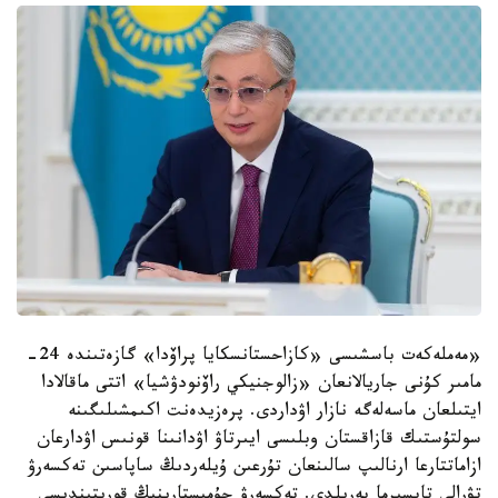
«مەملەكەت باسشىسى «كازاحستانسكايا پراۆدا» گازەتىندە 24-
مامىر كۇنى جاريالانعان «زالوجنيكي راۆنودۋشيا» اتتى ماقالادا
ايتىلعان ماسەلەگە نازار اۋداردى. پرەزيدەنت اكىمشىلىگىنە
سولتۇستىك قازاقستان وبلىسى ايىرتاۋ اۋدانىنا قونىس اۋدارعان
ازاماتتارعا ارنالىپ سالىنعان تۇرعىن ۇيلەردىڭ ساپاسىن تەكسەرۋ
تۋرالى تاپسىرما بەرىلدى. تەكسەرۋ جۇمىستارىنىڭ قورىتىندىسى