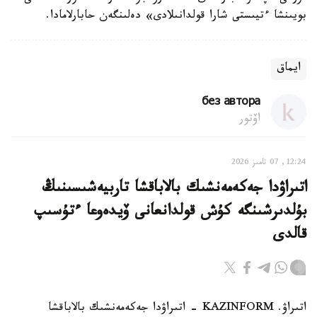
بويىنشا ءتيىستى شارا قولدانىلادى» دەلىنگەن حابارلامادا.
ايماق
без автора
اۆتور
12:24, 07 تامىز 2026
اتىراۋدا جەكەمەنشىك بالاباقشا تاربيەشىسىنىڭ
بۇلدىرشىنگە كۇش قولدانعانى ۆيدەوعا ءتۇسىپ
قالدى
اتىراۋ. KAZINFORM - اتىراۋدا جەكەمەنشىك بالاباقشا