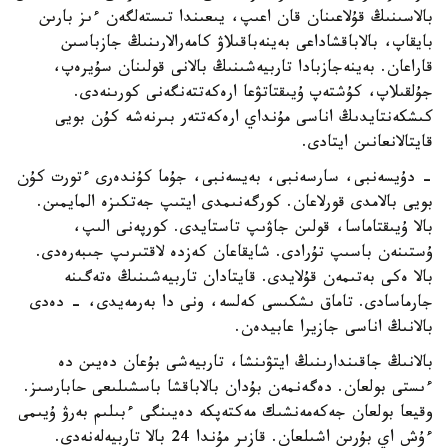
بالاسىنىڭ قۇلاعىنان قان اعىپ، يىعىندا تىستەلگەن ءىز بارىن
بايقاپ، بالاباقشاداعى بەينەباقىلاۋ كامەرالارىنىڭ جازباسىن
قاراعان. بەينەجازبادا تاربيەشىنىڭ بالانى قولىنان سۇيرەپ،
جۇلقىلاپ، كۇشتەپ ۇيىقتاتۋعا ارەكەتتەنگەنى كورىنەدى.
كىشكەنتايدىڭ اناسى مۇنداي ارەكەتتەر بىرنەشە كۇن بويى
قايتالانعانىن ايتادى.
- دۇيسەنبى، سارسەنبى، بەيسەنبى، جۇما كۇندەرى ءتورت كۇن
بويى بالامدى قورلاعان. كورگەنىمدى ايتىپ جەتكىزە المايمىن.
بالا ۇيىقتاماسا، قولىن جاۋىپ تاستايدى. كورپەنى الىپ،
ۇستىنەن باسىپ تۇرادى. شايقاعان كەزدە لاقتىرىپ جىبەرەدى.
بالا ەكى بەتىمەن قۇلايدى. قايتادان تاربيەشىنىڭ ەتەگىنە
جارماسادى. تاماق ىشكىسى كەلسە، ونى دا بەرمەيدى، - دەدى
بالانىڭ اناسى جازيرا عابيدەن.
بالانىڭ جاقىندارىنىڭ ايتۋىنشا، تاربيەشى بۇعان دەيىن دە
ءىستى بولعان. دەگەنمەن بۇدان بالاباقشا باسشىلىعى حابارسىز.
وقيعا بولعان جەكەمەنشىك مەكتەپكە دەيىنگى ءبىلىم بەرۋ ۇيىمى
ءۇش اي بۇرىن اشىلعان. قازىر مۇندا 24 بالا تاربيەلەنەدى.