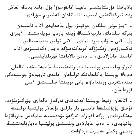
بالاباقشا قۇرىلتايشىسى ناعيما امانقوسوۆا بۇل جاعدايدىڭ العاش
رەت تىركەلگەنىن ايتىپ، اتا-انادان كەشىرىم سۇرادى.
- ءبىز مۇنى بىلگەن جوقپىز. بۇل جاعدايدى اتا-اناسىمەن
بىرگە بىلدىك. تاربيەشىنىڭ ۇيىنە بارىپ سويلەستىك، ءبىراق
ول ناقتى جاۋاپ بەرە المادى. بالانى تولىق مەديتسينالىق
تەكسەرۋدەن وتكىزۋگە كومەكتەسۋگە دايىن ەكەنىمىزدى اتا-
اناسىنا حابارلادىق، - دەدى بالاباقشا قۇرىلتايشىسى.
اتىراۋ وبلىستىق پوليتسيا دەپارتامەنتىنىڭ مالىمەتىنشە، اتالعان
دەرەك بويىنشا «كامەلەتكە تولماعان ادامدى تاربيەلەۋ جونىندەگى
مىندەتتەردى ورىنداماۋ» بابى بويىنشا قىلمىستىق ءىس
قوزعالعان.
- اتالعان وقيعا بويىنشا كەشەندى تەرگەۋ امالدارى جۇرگىزىلۋدە.
قۇقىق بۇزۋشىلىققا قاتىسى بار بارلىق تۇلعالار پوليتسيا بولىمىنە
جەتكىزىلدى. وزگە اقپارات تەرگەۋ مۇددەسىنە سايكەس جاريالاۋعا
جاتپايدى، - دەپ حابارلادى وبلىستىق پوليتسيا دەپارتامەنتىنىڭ
رەسمي وكىلى مەيىرىم ەرداۋلەت.