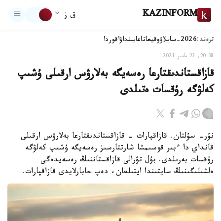
KAZINFORM
ق ز
ترەند:
2026-سايلاۋ
وقيعا
تاعايىنداۋ
اقوردا
20:38, 23 مامىر 2021
قازاقستاندىقتارعا رەسەيگە بەلارۋس ارقىلى ۇشىپ
كەلۋگە رۇقسات ەتىلدى
نۇر- سۇلتان. قازاقپارات - قازاقستاندىقتارعا بەلارۋس ارقىلى
قانداي دا ءبىر قوسىمشا شارتتارسىز رەسەيگە ۇشىپ كەلۋگە
رۇقسات بەرىلدى. بۇل تۋرالى قازاقستاننىڭ رەسەيدەگى
ەلشىلىگىنىڭ سايتىندا ايتىلعان، دەپ حابارلايدى قازاقپارات.