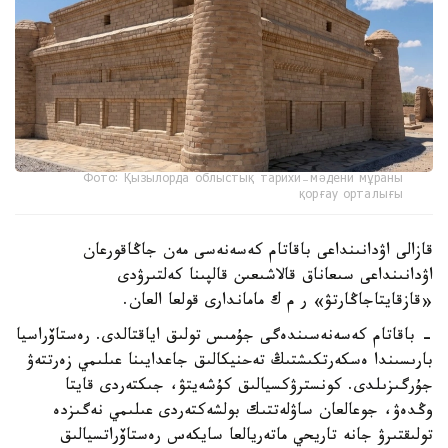
Фото: Қызылорда облыстық тарихи-мәдени мұраны
қорғау орталығы
قازالى اۋدانىنداعى باقاتام كەسەنەسى مەن جاڭاقورعان
اۋدانىنداعى سىعاناق قالاشىعىن قالپىنا كەلتىرۋدى
«قازقايتاجاڭارتۋ» ر م ك ماماندارى قولعا العان.
- باقاتام كەسەنەسىندەگى جۇمىس تولىق اياقتالدى. رەستاۆراسيا
بارىسىندا ەسكەرتكىشتىڭ تەحنيكالىق جاعدايىنا عىلىمي زەرتتەۋ
جۇرگىزىلدى. كونسترۋكسيالىق كۇشەيتۋ، جىكتەردى قايتا
وڭدەۋ، جوعالعان ساۋلەتتىك بولشەكتەردى عىلىمي نەگىزدە
تولىقتىرۋ جانە تاريحي ماتەريالعا سايكەس رەستاۆراتسيالىق