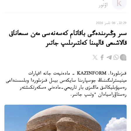
اۆتور
22:29, 06 تامىز 2026
سىر وڭىرىندەگى باقاتام كەسەنەسى مەن سىعاناق
قالاشىعى قالپىنا كەلتىرىلىپ جاتىر
قىزىلوردا. KAZINFORM - مادەنيەت جانە اقپارات
مينيسترلىگىنىڭ جوسپارىنا سايكەس بيىل قىزىلوردا وبلىسىنداعى
رەسپۋبليكالىق ماڭىزى بار تاريحي-مادەني ەسكەرتكىشتەر
رەستاۆراسيادان ءوتىپ جاتىر.