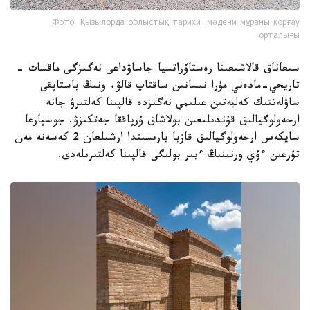
Фото: Қызылорда облыстық тарихи-мәдени мұраны қорғау
орталығы
سىعاناق قالاشىعىنا رەستاۆراتسيا جاساۋداعى نەگىزگى ماقسات -
تاريحي-مادەني مۇرا نىسانىن ساقتاپ قالۋ، ونىڭ باستاپقى
ساۋلەتتىك كەلبەتىن عىلىمي نەگىزدە قالپىنا كەلتىرۋ جانە
ارحەولوگيالىق قۇندىلىعىن بولاشاق ۇرپاققا جەتكىزۋ. جوسپارعا
سايكەس ارحەولوگيالىق قازبا بارىسىندا ارشىلعان 2 كەسەنە مەن
تۇرعىن ءۇي ورنىنىڭ ءبىر بولىگى قالپىنا كەلتىرىلەدى.