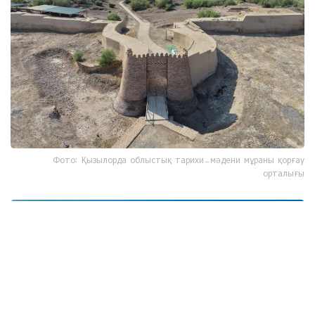
Фото: Қызылорда облыстық тарихи-мәдени мұраны қорғау
орталығы