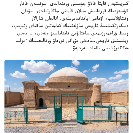
كىرپىشپەن قايتا قالاۋ جۇمىسى ورىندالدى. سونىمەن قاتار
كۇمبەزدىڭ قورعانىش سىلاق قاباتى جاڭارتىلدى. سۋدان
وقشاۋلانىپ، اۋماعى اباتتاندىرىلدى. اتالعان شارالار
ەسكەرتكىشتىڭ تاريحي ساۋلەتتىك كەلبەتىن ساقتاي وتىرىپ،
ونىڭ ۇزاقمەرزىمدى ساقتالۋىن قامتاماسىز ەتەدى، - دەدى
وبلىستىق تاريحي-مادەني مۇرانى قورعاۋ ورتالىعىنىڭ ءبولىم
مەڭگەرۋشىسى تالعات بەرديەۆ.