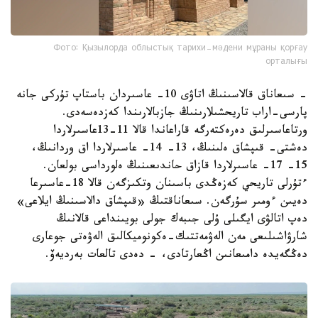
Фото: Қызылорда облыстық тарихи-мәдени мұраны қорғау
орталығы
- سىعاناق قالاسىنىڭ اتاۋى 10- عاسىردان باستاپ تۇركى جانە
پارسى-اراب تاريحشىلارىنىڭ جازبالارىندا كەزدەسەدى.
ورتاعاسىرلىق دەرەكتەرگە قاراعاندا قالا 11-13عاسىرلاردا
دەشتى- قىپشاق ەلىنىڭ، 13- 14- عاسىرلاردا اق وردانىڭ،
15- 17- عاسىرلاردا قازاق حاندىعىنىڭ ەلورداسى بولعان.
ءتۇرلى تاريحي كەزەڭدى باسىنان وتكىزگەن قالا 18-عاسىرعا
دەيىن ءومىر سۇرگەن. سىعاناقتىڭ «قىپشاق دالاسىنىڭ ايلاعى»
دەپ اتالۋى ايگىلى ۇلى جىبەك جولى بويىنداعى قالانىڭ
شارۋاشىلىعى مەن الەۋمەتتىك-ەكونوميكالىق الەۋەتى جوعارى
دەڭگەيدە دامىعانىن اڭعارتادى، - دەدى تالعات بەرديەۆ.