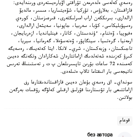
رەسەي كەلەسى ەلدەرمەن تۇراقتى اۆيارەيستەردى ورىندايدى:
قازاقستان، بەلارۋس، تۇركيا، شۆەيتساريا، مىسىر، مالديۆ
ارالدارى، بىرىككەن اراب امىرلىكتەرى، قىرعىزستان، كورەي
رەسپۋبليكاسى، كۋبا، سەربيا، جاپونيا، سەيشەل ارالدارى،
ەفيوپيا، ۆەتنام، ءۇندىستان، كاتار، فينليانديا، ازەربايجان،
ارمەنيا، گرەتسيا، سينگاپۋر، ۆەنەسۋەلا، گەرمانيا، سيريا،
تاجىكستان، وزبەكستان، شري- لانكا. ايتا كەتەيىك، رەسەيگە
كىرۋ كەزىندە شەتەلدىك ازاماتتاردان شەكارادان وتكەنگە دەيىن
كەمىندە 72 ساعات بۇرىن تاپسىرىلعان پ ت ر تەستىنىڭ تەرىس
ناتيجەسى بار انىقتاما تالاپ ەتىلەدى.
سونداي- اق رەسەي بۇعان دەيىن قازاقستاندىقتارعا رف
ازاماتتىعى بار تۋىستارىنا قۇرلىق ارقىلى كەلۋگە رۇقسات بەرگەن
بولاتىن.
قوعام
без автора