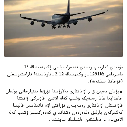
مۇنداي ءتارتىپ رەسەي فەدەراتسياسى ۇكىمەتىنىڭ 18-
مامىرداعى №1291-ر وكىمىنىڭ 2.12-تارماعىندا قاراستىرىلعان
(قۇجاتقا سىلتەمە).
«بۇعان دەيىن ق ر ازاماتتارى بەلارۋستا تۇرۋعا ىقتيارحاتى بولعان
جاعدايدا عانا رەسەيگە ۇشىپ كەلە الاتىن. قازىرگى ۋاقىتتا
قازاقستان ازاماتتارى رەسەيمەن تۇراقتى اۋە قاتىناسىن قالپىنا
كەلتىرگەن بارلىق ەلدەردەن ەشقانداي كەدەرگىسىز ۇشىپ كەلە
الادى»، - دەلىنگەن ەلشىلىك سايتىندا.