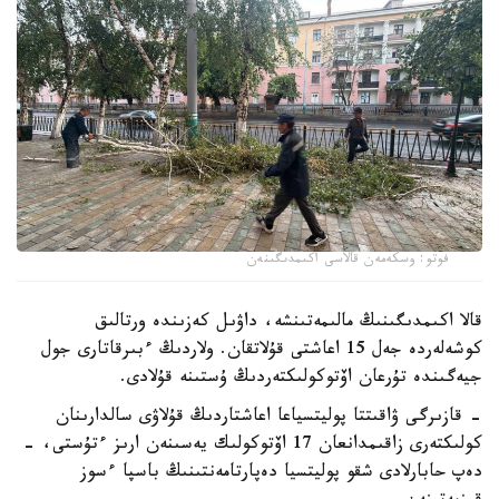
فوتو: وسكەمەن قالاسى اكىمدىگىنەن
قالا اكىمدىگىنىڭ مالىمەتىنشە، داۋىل كەزىندە ورتالىق
كوشەلەردە جەل 15 اعاشتى قۇلاتقان. ولاردىڭ ءبىرقاتارى جول
جيەگىندە تۇرعان اۆتوكولىكتەردىڭ ۇستىنە قۇلادى.
- قازىرگى ۋاقىتتا پوليتسياعا اعاشتاردىڭ قۇلاۋى سالدارىنان
كولىكتەرى زاقىمدانعان 17 اۆتوكولىك يەسىنەن ارىز ءتۇستى، -
دەپ حابارلادى شقو پوليتسيا دەپارتامەنتىنىڭ باسپا ءسوز