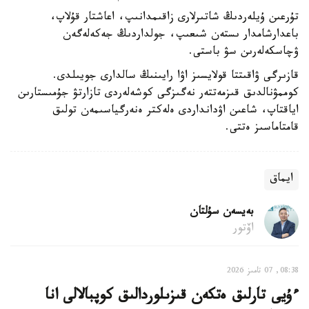
تۇرعىن ۇيلەردىڭ شاتىرلارى زاقىمدانىپ، اعاشتار قۇلاپ،
باعدارشامدار ىستەن شىعىپ، جولداردىڭ جەكەلەگەن
ۋچاسكەلەرىن سۋ باستى.
قازىرگى ۋاقىتتا قولايسىز اۋا رايىنىڭ سالدارى جويىلدى.
كوممۋنالدىق قىزمەتتەر نەگىزگى كوشەلەردى تازارتۋ جۇمىستارىن
اياقتاپ، شاعىن اۋدانداردى ەلەكتر ەنەرگياسىمەن تولىق
قامتاماسىز ەتتى.
ايماق
بەيسەن سۇلتان
اۆتور
08:38, 07 تامىز 2026
ءۇيى تارلىق ەتكەن قىزىلوردالىق كوپبالالى انا