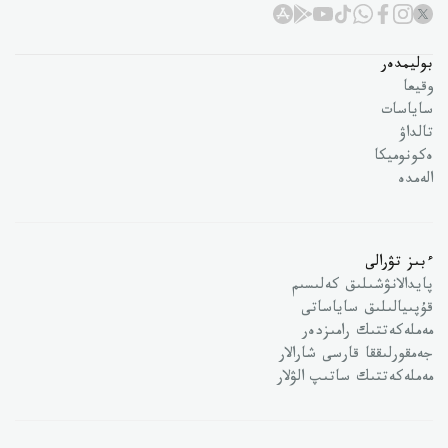
بوليمدەر
وقيعا
ساياسات
تالداۋ
ەكونوميكا
الەمدە
ءبىز تۋرالى
پايدالانۋشىلىق كەلىسىم
قۇپىيالىلىق ساياساتى
مەملەكەتتىك رامىزدەر
جەمقورلىققا قارسى شارالار
مەملەكەتتىك ساتىپ الۋلار