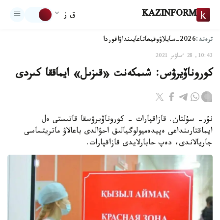
KAZINFORM
ق ز
ترەند:
2026-سايلاۋ
وقيعا
تاعايىنداۋ
اقوردا
10:43, 28 ءساۋىر 2021
كوروناۆيرۋس: شىمكەنت «قىزىل» ايماققا كىردى
نۇر- سۇلتان. قازاقپارات - كوروناۆيرۋسقا قاتىستى ەل
ايماقتارىنداعى ەپيدەميولوگيالىق احۋالدى باعالاۋ ماتريتساسى
جاريالاندى، دەپ حابارلايدى قازاقپارات.