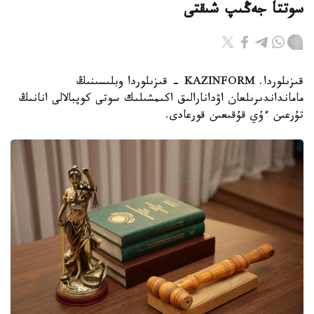
سوتتا جەڭىپ شىقتى
قىزىلوردا. KAZINFORM - قىزىلوردا وبلىسىنىڭ
مامانداندىرىلعان اۋدانارالىق اكىمشىلىك سوتى كوپبالالى انانىڭ
تۇرعىن ءۇي قۇقىعىن قورعادى.