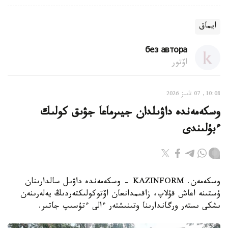
ايماق
без автора
اۆتور
10:08, 07 تامىز 2026
وسكەمەندە داۋىلدان جيىرماعا جۋىق كولىك
ءبۇلىندى
وسكەمەن. KAZINFORM - وسكەمەندە داۋىل سالدارىنان
ۇستىنە اعاش قۇلاپ، زاقىمدانعان اۆتوكولىكتەردىڭ يەلەرىنەن
ىشكى ىستەر ورگاندارىنا وتىنىشتەر ءالى ءتۇسىپ جاتىر.