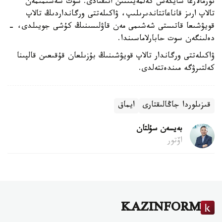
نورمالارعا سايكەس كەلمەيتىنىن انىقتادى. سوت شەشىمىمەن
تالاپ ارىز قاناعاتتاندىرىلىپ، ۋاكىلەتتى ورگانداردىڭ تالاپ
قويۋشىعا قاتىستى شەشىمى مەن قاۋلىسىنىڭ كۇشى جويىلدى، -
دەلىنگەن سوت حابارلاماسىندا.
ۋاكىلەتتى ورگاندار تالاپ قويۋشىنىڭ بۇزىلعان قۇقىعىن قالپىنا
كەلتىرۋگە مىندەتتەلدى.
قىزىلوردا جاڭالىقتارى
ايماق
بەيسەن سۇلتان
اۆتور
KAZINFORM