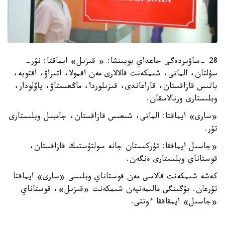
28 -ساۋىردەگى جاعداي بويىنشا: « قىزىل» ايماقتا: نۇر-
سۇلتان، الماتى، شىمكەنت قالالارى مەن اقمولا، اتىراۋ، اقتوبە،
باتىس قازاقستان، قاراعاندى، قىزىلوردا، ماڭعىستاۋ، پاۆلودار،
وبلىستارى ورنالاسقان.
«سارى» ايماقتا: الماتى، شىعىس قازاقستان، جامبىل وبلىستارى
تۇر.
«جاسىل ايماققا: تۇركىستان جانە سولتۇستىك قازاقستان،
قوستاناي وبلىستارى ەنگەن.
كەشە شىمكەنت قالاسى مەن قوستاناي وبلىسى «سارى» ايماقتا
تۇرعان. بۇگىنگى مالىمەتپەن شىمكەنت «قىزىل»، قوستاناي
«جاسىل» ايمقاققا ءوتتى.