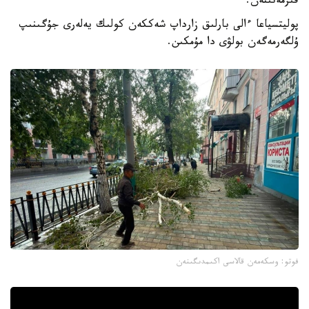
قىزمەتىنەن.
پوليتسياعا ءالى بارلىق زارداپ شەككەن كولىك يەلەرى جۇگىنىپ
ۇلگەرمەگەن بولۋى دا مۇمكىن.
فوتو: وسكەمەن قالاسى اكىمدىگىنەن