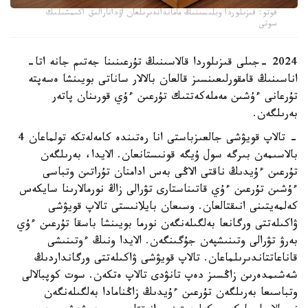
فوتو: قىزىلوردا وبلىسىنىڭ مامانداندىرىلعان اۋدانارالىق اكىمشىلىك
سوتى
2024 -جىلى قىزىلوردا قالاسىنىڭ تۇرعىنىنا جەتىم جانە اتا-
اناسىنىڭ قامقورلىعىنسىز قالعان بالالار ساناتى بويىنشا ەسەپتە
تۇرعانى ءۇشىن مەملەكەتتىك تۇرعىن ءۇي قورىنان پاتەر
بەرىلگەن.
- تالاپ قويۋشى جالعىزباستى انا رەتىندە كامەلەتكە تولماعان 4
بالاسىمەن بىرگە سول ۇيگە قونىستانعان. الايدا، بەرىلگەن
تۇرعىن ءۇيدىڭ ناقتى الاڭى بەس ادامنان تۇراتىن وتباسى
ءۇشىن تۇرعىن ءۇي قاتىناستارى تۋرالى زاڭ نورمالارىنا سايكەس
كەلمەيتىنى انىقتالعان. وسىعان بايلانىستى تالاپ قويۋشى
ۋاكىلەتتى ورگانعا بەلگىلەنگەن نورما بويىنشا باسقا تۇرعىن ءۇي
بەرۋ تۋرالى وتىنىشپەن جۇگىنگەن. الايدا ونىڭ ءوتىنىشى
قاناعاتتاندىرىلماعان. تالاپ قويۋشى ۋاكىلەتتى ورگانداردىڭ
شەشىمدەرىن زاڭسىز دەپ تانۋدى تالاپ ەتكەن. سوت كوپبالالى
وتباسىعا بەرىلگەن تۇرعىن ءۇيدىڭ زاڭنامادا بەلگىلەنگەن