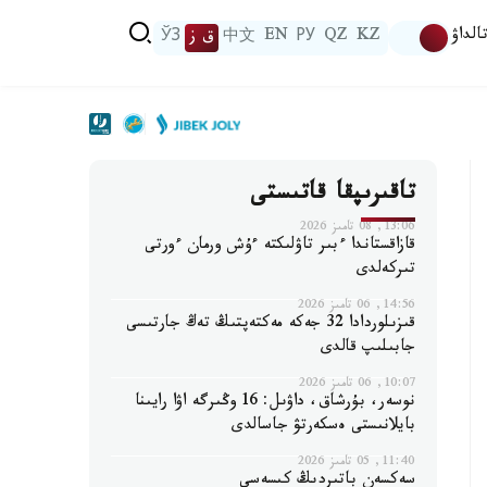
الداۋ
KZ
QZ
РУ
EN
中文
ق ز
ЎЗ
تاقىرىپقا قاتىستى
13:06, 08 تامىز 2026
قازاقستاندا ءبىر تاۋلىكتە ءۇش ورمان ءورتى
تىركەلدى
14:56, 06 تامىز 2026
قىزىلوردادا 32 جەكە مەكتەپتىڭ تەڭ جارتىسى
جابىلىپ قالدى
10:07, 06 تامىز 2026
نوسەر، بۇرشاق، داۋىل: 16 وڭىرگە اۋا رايىنا
بايلانىستى ەسكەرتۋ جاسالدى
11:40, 05 تامىز 2026
سەكسەن باتىردىڭ كىسەسى