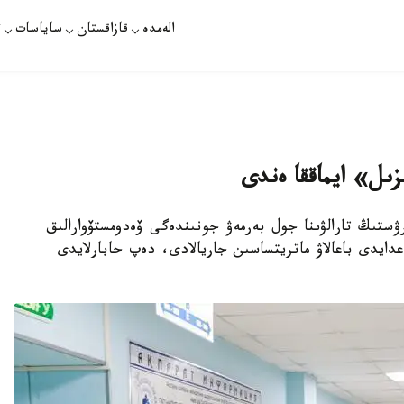
الەمدە
قازاقستان
ساياسات
ت
زىل» ايماققا ەندى
رۋستىڭ تارالۋىنا جول بەرمەۋ جونىندەگى ۆەدومستۆوارالىق
عدايدى باعالاۋ ماتريتساسىن جاريالادى، دەپ حابارلايدى