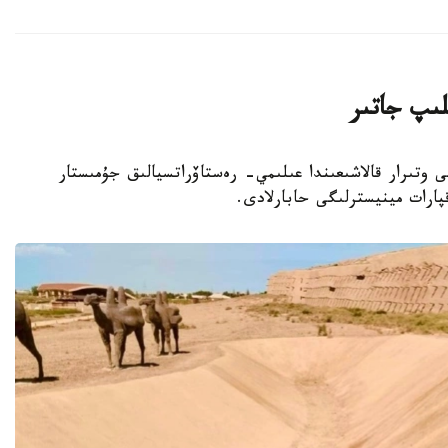
لىپ جاتىر
وبلىسىنداعى وتىرار قالاشىعىندا عىلىمي- رەستاۆراتسيالىق جۇمىستار
پارات مينيسترلىگى حابارلادى.