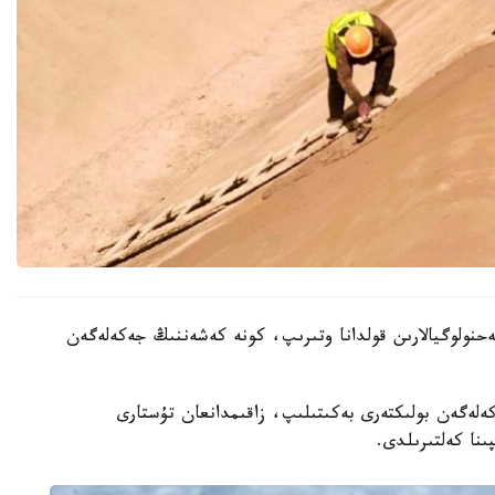
ەحنولوگيالارىن قولدانا وتىرىپ، كونە كەشەننىڭ جەكەلەگەن
ەكەلەگەن بولىكتەرى بەكىتىلىپ، زاقىمدانعان تۇستارى
ىنا كەلتىرىلدى.