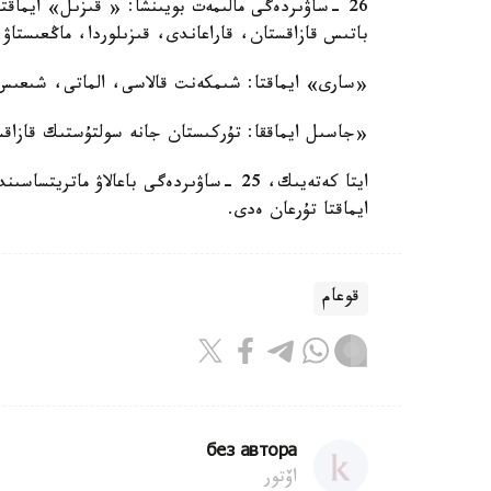
26 -ساۋىردەگى مالىمەت بويىنشا: « قىزىل» ايماقتا:
باتىس قازاقستان، قاراعاندى، قىزىلوردا، ماڭعىستاۋ، 
«سارى» ايماقتا: شىمكەنت قالاسى، الماتى، شىعىس ق
«جاسىل ايماققا: تۇركىستان جانە سولتۇستىك قازاقس
ايتا كەتەيىك، 25 -ساۋىردەگى باعالاۋ 
ايماقتا تۇرعان ەدى.
قوعام
без автора
اۆتور