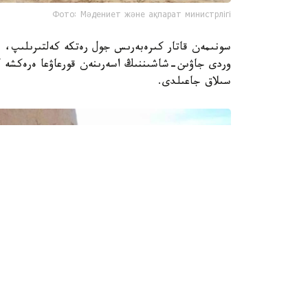
Фото: Мәдениет және ақпарат министрлігі
سونىمەن قاتار كىرەبەرىس جول رەتكە كەلتىرىلىپ، بۇ
وردى جاۋىن-شاشىننىڭ اسەرىنەن قورعاۋعا ەرەكشە كو
سىلاق جاعىلدى.