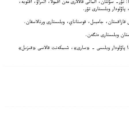
 نۇر- سۇلتان، الماتى قالالارى مەن اقمولا، اتىراۋ، اقتوبە،
پاۆلودار وبلىستارى تۇر.
ازاقستان، جامبىل، قوستاناي، وبلىستارى ورنالاسقان.
تان وبلىستارى ەنگەن.
ماتريتساسىندا پاۆلودار وبلىسى - «سارى»، شىمكەنت قالاسى «قىزىل»