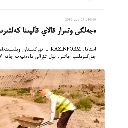
10:06, 09 تامىز 2026
ەجەلگى وتىرار قالاي قالپىنا كەلتىرى
استانا. KAZINFORM - تۇركىستان 
جۇرگىزىلىپ جاتىر. بۇل تۋرالى مادەنيەت جانە اق