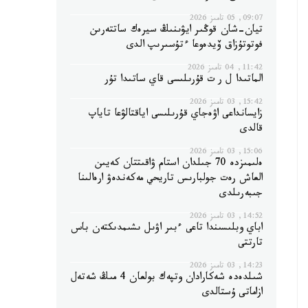
09:07, 05 تامىز 2026
تيان-شان قوڭىر ايۋىنىڭ سيرەك ساتتەرىن
فوتوتۇزاق ۆيدەوعا ءتۇسىرىپ الدى
11:42, 04 تامىز 2026
الماتىدا ل ر ت قۇرىلىسى قاي ساتىدا تۇر
15:42, 03 تامىز 2026
زايسانداعى اۋەجاي قۇرىلىسى اياقتالۋعا تاياپ
قالدى
15:06, 03 تامىز 2026
ەلىمىزدە 70 جىلدان استام ۋاقىتتان كەيىن
العاش رەت جولبارىس تاريحي مەكەندەۋ ارەالىنا
جىبەرىلدى
14:52, 03 تامىز 2026
اباي وبلىسىندا تاعى ءبىر اۋىل ىشىمدىكتەن باس
تارتتى
14:23, 03 تامىز 2026
شىلدەدە شەكارادان وتپەك بولعان 4 مىڭ شەتەل
ازاماتى ۇستالدى