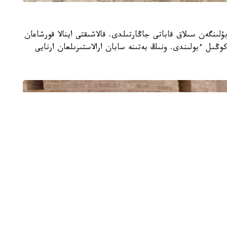
لىنگەن سىلاق قاباتى جاڭارتىلدى. قالاشىقتى اينالا قورشاعان
ڭىل ءبولىندى. ونىڭ بەتىنە سابان ارالاستىرىلعان ارنايى