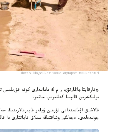
Фото: Мәдениет және ақпарат министрлігі
«قازقايتاجاڭارتۋ» ر م ك ماماندارى كونە قۇرىلىس ت
بولىكتەرىن قالپىنا كەلتىرىپ جاتىر.
قالاشىق اۋماعىنداعى تۇرعىن ۇيلەر قابىرعالارىنىڭ ج
جوندەلدى. ەجەلگى وشاقتىڭ سىلاق قاباتتارى دا قالپ