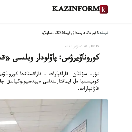
KAZINFORM
ترەند:
اقوردا
تاعايىنداۋ
وقيعا
2026-سايلاۋ
10:15, 26 ءساۋىر 2021
كوروناۆيرۋس: پاۆلودار وبلىسى «قى
نۇر- سۇلتان. قازاقپارات - قازاقستاندا كوروناۆي
كوميسسيا ەل ايماقتارىنداعى ەپيدەميولوگيالىق جا
قازاقپارات.