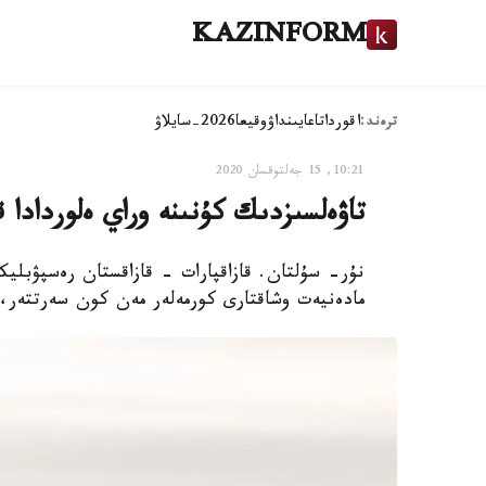
KAZINFORM
ترەند:
اقوردا
تاعايىنداۋ
وقيعا
2026-سايلاۋ
10:21, 15 جەلتوقسان 2020
تاۋەلسىزدىك كۇنىنە وراي ەلوردادا ق
مادەنيەت وشاقتارى كورمەلەر مەن كون سەرتتەر، ق