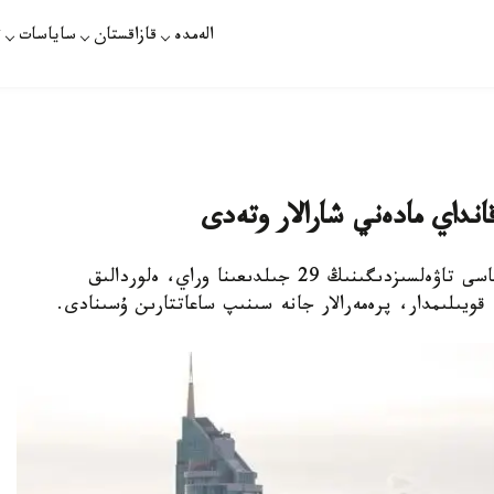
الەمدە
قازاقستان
ساياسات
ت
انداي مادەني شارالار وتەدى
نۇر- سۇلتان. قازاقپارات - قازاقستان رەسپۋبليكاسى تاۋەلسىزدىگىنىڭ 29 جىلدىعىنا وراي، ەلوردالىق
ويىلىمدار، پرەمەرالار جانە سىنىپ ساعاتتارىن ۇسىنادى.