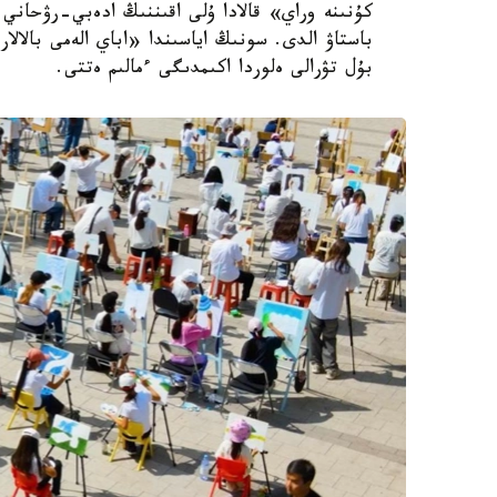
كۇنىنە وراي» قالادا ۇلى اقىننىڭ ادەبي-رۋحاني 
باستاۋ الدى. سونىڭ اياسىندا «اباي الەمى بالال
بۇل تۋرالى ەلوردا اكىمدىگى ءمالىم ەتتى.