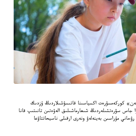
زىمەن» كوركەمسۋرەت اكسياسىنا قاتىسۋشىلاردىڭ ۇزدىك
ا جاس سۋرەتشىلەردىڭ شىعارماشىلىق الەۋەتىن تانىتىپ قانا
رۋحاني مۇراسىن بەينەلەۋ ونەرى ارقىلى ناسيحاتتاۋعا