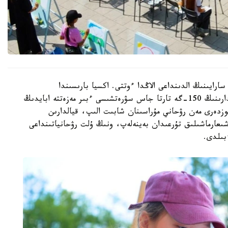
رايىنىڭ الدىنداعى الاڭدا ءوتتى. اكسيا بارىسىندا
قالامىزداعى جەكەمەنشىك قوسىمشا ءبىلىم بەرۋ ۇيىمدارىنىڭ 150-گە تارتا جاس سۋرەتشىسى ءبىر مەزەتتە ابايدىڭ
وزدەرى مەن رۋحاني مۇراسىنان شابىت الىپ، قيالدارىن
ن شىعارماشىلىق تۇرعىدان بەينەلەپ، ونىڭ ۇلت رۋحانياتىنداعى
بىلدى.