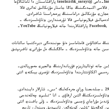
سۇلتان» كورمەسى اشىلدى. ەكسپوزيتسيانى Instagram-داعى @tauelsizdik_sarayi پاراقشاسىنان دا تاماشالاۋعا
 سۇلتان قالاسى اكىمدىگىنىڭ جاڭا جاستار مۋزىكالىق تەاترى قالا
عجان» مۋزىكالىق دراماسىنىڭ پرەمەراسىنا شاقىرادى.
دەميالىق فيلارمونياسى قالا تۇرعىندارىن «تاۋەلسىزدىك -
تۇعىرىم» ونلاين كونتسەرتىنە شاقىرادى. Facebook, Instagram پاراقشالارىندا جانە فيلارمونيانىڭ YouTube-
ىڭ ساقتالۋىن قامتاماسىز ەتۋ جونىندەگى ديرەكتسيا سالتانات
مەسىن جانە «تاۋەلسىزدىك - ماڭگىلىك ەل مۇراتى» تاقىرىپتىق
گىن جانە توتاليتاريزم قۇرباندارىنىڭ «الجير» مەموريالدى-
ڭ YouTube كانالىندا جانە رەسمي اككاۋنتتارىندا «تاۋەلسىزدىك تۇعىرى بيىكتە» اتتى
ساكەن سەيفۋللين مۇراجايى دا ەل تاۋەلسىزدىگىنىڭ 29 -جىلدىعىنا وراي مەرەكەلىك ءىس- شارالار دايىندادى.
Seifullin_m پاراقشاسىندا «تاۋەلسىزدىكتىڭ التىن ارقاۋى - انا ءتىلىم» چەللەندجى
كۇندىز مۇراجاي ۇجىمى «تاۋەلسىزدىك - ۇلى باقىت» اتتى
ىن كەڭەيتۋ ءۇشىن كوپتەگەن تانىمدىق ويىندار، تاريح