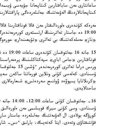
ساعاتتارى مەن ساباقتارىن كىتاپحانا جۇيەسى ۇيىمداس
كىتاپحانالاردىڭ الەۋمەتتىك جەلىلەردەگى پاراقشالارىن
19:00 دە جاستار تەاترىنىڭ ارتىستەرى كورەرمەند
«ناز» مەملەكەتتىك بي تەاترى «تۇيعىندار» حورەوگر
قوناقتارىن «جاس اباي» سپەكتاكلىنىڭ پرەمەراسىنا 
ورىس دراما تەا
ۇسىنادى. كەلەسى كۇنى ونلاين فورماتتا ساكەن سەيف
«كرىلاتايا يسپوۆەد ۆولنىح سەردەتس» شىعارمالارى ب
ساحنالايدى.
ۇسىنادى. وسى كۇنى سيرك قويىلىمى مەن ەلوردالىق تس
كورۋگە بولادى. ال الەۋمەتتىك جەلىلەردە جاستار سا
قۇتتىقتاۋى وتەدى. ايتا كەتەيىك، بارلىق ءىس- شارالا