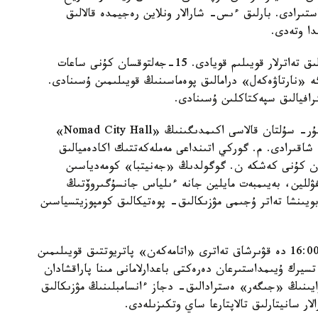
تىرادى. بارلىق ءىس- شارالار ونلاين رەجيمدە قالالىق
دا وتەدى.
مەرەكە كۇندەرى ەلوردالىقتار مەن قالا قوناقتارىنا قالالىق تەاترلار قويىلىم قويادى. 15-جەلتوقسان كۇنى ساعات
ەرگە «نارتاۋەكەل» درامالىق پوەماسىنىڭ قويىلىمىن ۇسىنادى.
افيالىق سپەكتاكلىن ۇسىنادى.
15 جانە 16 جەلتوقسان كۇندەرى ساعات 19:00 دە نۇر- سۇلتان قالاسى اكىمدىگىنىڭ «Nomad City Hall»
شاقىرادى. م. گوركي اتىنداعى مەملەكەتتىك اكادەميالىق
ترى كورەرمەندەر ءۇشىن 15 جەلتوقسان كۇنى كەشكە ن. گوگولدىڭ «جەنيتبا» كومەدياسىن
ۋللين، بەيىمبەت مايلين جانە ءىلياس جانسۇگىروۆتىڭ
ويىنشا تەاتر ۇجىمى مۋزىكالىق- پوەتيكالىق كومپوزيتسياسىن
16- جەلتوقسان كۇنى ساعات 12:00، 14:00 جانە 16:00 دە قۋىرشاق تەاترى «اتامەكەن» پاتريوتتىق قويىلىمىن
يرك ۇيىمداستىرعان دەرەكتى باعدارلامانى مىنا پاراقشادان
رايىنىڭ «جىگەر» ەسترادالىق- دجاز ءانسامبلىنىڭ مۋزىكالىق
ر سانيتارلىق تالاپتارعا ساي وتكىزىلەدى.