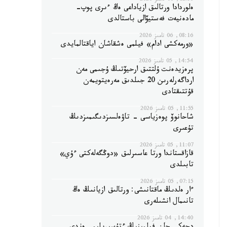
12:56, 06 تامىز 2026
ەلوردادا ورتالىق ازياداعى ەڭ ءىرى پوپ-
مادەنيەت فەستيۆالى باستالدى
08:16, 06 تامىز 2026
«ورمەكشى ادام» فيلمى ەشقاشان اياقتالمايدى
14:54, 05 تامىز 2026
پرەزيدەنت ۇلتتىق ارحيۆتىڭ ۇجىمى مەن
ارداگەرلەرىن 20 جىلدىق مەرەيتويمەن
قۇتتىقتادى
11:55, 05 تامىز 2026
شاحانوۆ پوەزياسى - تاۋەلسىزدىگىمىزدىڭ
تۇعىرى
11:07, 05 تامىز 2026
قازاقستاندا ورتا عاسىرلىق «دوڭگەلەكتى ءۇي»
تابىلدى
07:15, 05 تامىز 2026
ءار ەلدىڭ ماقتانىشى: ورتالىق ازيانىڭ ەڭ
تانىمال انشىلەرى
14:40, 04 تامىز 2026