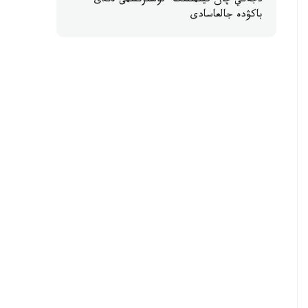
دجەكي چان فيلمىنىڭ ءتۇسىرىلىمى ەندى
باكۋدە جالعاسادى