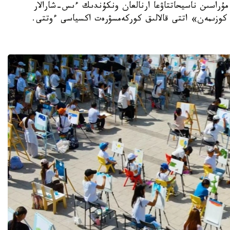
مۇراسىن ناسيحاتتاۋعا ارنالعان ونكۇندىك ءىس-شارالار
ار كوزىمەن» اتتى قالالىق كوركەمسۋرەت اكسياسى ءوتتى.