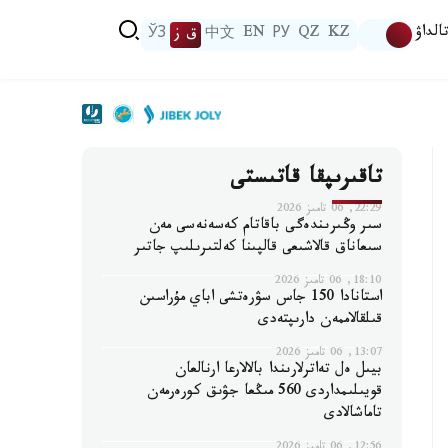
الداۋ
KZ
QZ
РУ
EN
中文
ق ز
ЎЗ
تاقىرىپقا قاتىستى
22:29, 06 تامىز 2026
سىر وڭىرىندەگى باقاتام كەسەنەسى مەن
سىعاناق قالاشىعى قالپىنا كەلتىرىلىپ جاتىر
18:10, 06 تامىز 2026
استانادا 150 جاس سۋرەتشى اباي مۇراسىن
قىلقالاممەن دارىپتەدى
13:07, 06 تامىز 2026
بيىل ەل تەاترلارىندا بالالارعا ارنالعان
قويىلىمداردى 560 مىڭعا جۋىق كورەرمەن
تاماشالادى