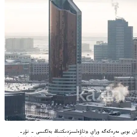
سان بويى مەرەكەگە وراي «تاۋەلسىزدىكتىڭ بەلگىسى - نۇر-