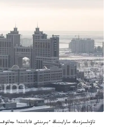
تاۋەلسىزدىك سارايىنىڭ ءبىرىنشى قاباتىندا جەلتوق