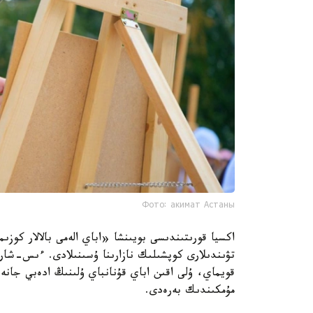
Фото: акимат Астаны
اكسيا قورىتىندىسى بويىنشا «اباي الەمى بالالار كو
تۋىندىلارى كوپشىلىك نازارىنا ۇسىنىلادى. ءىس-شار
قويماي، ۇلى اقىن اباي قۇنانباي ۇلىنىڭ ادەبي جانە 
مۇمكىندىك بەرەدى.