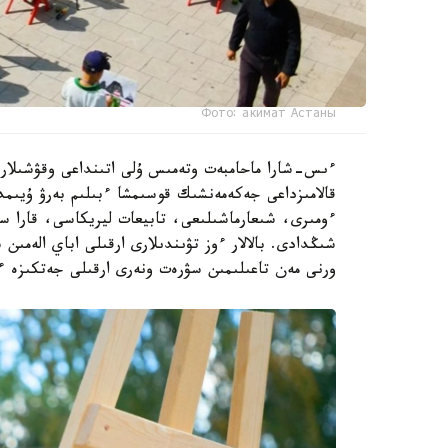
Фото: акимат Астаны
ءىس-شارا ماحامبەت وتەمىس ۇلى اتىنداعى وقۋشىلار سا
ءومىرى، شىعارماشىلىعى، تابيعات ليريكاسى، قارا س
شىڭدادى. بالالار ءوز تۋىندىلارى ارقىلى اباي الەمى
ورنى مەن تاعىلىمىن سۋرەت ونەرى ارقىلى جەتكىزە ء