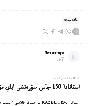
مادەنيەت
без автора
اۆتور
18:10, 06 تامىز 2026
استانادا 150 جاس سۋرەتشى اباي مۇراسىن قىلقالاممەن دارىپتەدى