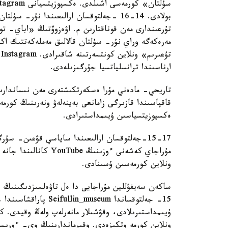
بولادى. 14-16 -جەلتوقسان ارالىعىندا نۇر-
تۇرعىندارى مەن قوناقتارىن م. اۋەزوۆتىڭ «اباي- تو
مەرەكەگە وراي نۇر- سۇلتان قالالىق مەملەكەتتىك اكا
ارناسىندا ترانسلياتسيا جۇرگىزىلەدى.
تاريحي- مادەني مۇرا ەسكەرتكىشتەرى مەن نىساندارىن
قاقپاسىندا قازىرگى زامانعى بەينەلەۋ ونەرىنىڭ كور
ەكسپوزيتسياسىن ۇيىمداستىرادى.
15-17-جەلتوقسان ارالىعىندا ساياسي قۋعىن- سۇر
مۇراجاي كەشەنى ءوزىنى
ونلاين كورمەسىن ۇسىنادى.
15- جەلتوقساندا useum
ۇيىمداستىرىلادى، وقۋشىلار مانەرلەپ ولەڭ وقيدى. 
ونلاين كورمە وتكىزەدى. وقىرماندارىنىڭ وي- ءورىس