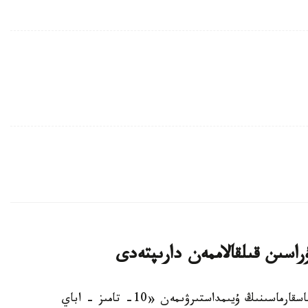
استانا. KAZINFORM - استانا قالاسى ءبىلىم باسقارماسىنىڭ ۇيىمداستىرۋىمەن «10- تامىز - اباي