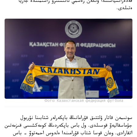
فەدەراتسياسىندا وتكەن رەسمي تانىستىرۋ راسىمىندە جاريا
ەتىلدى.
Фото: Казахстанская федерация футбола
سونىمەن قاتار ۇلتتىق قۇرامانىڭ باپكەرلەر شتابىنا نۇربول
جۇماسقاليەۆ قوسىلدى. ول باس باپكەردىڭ كومەكشىسى قىزمەتىن
اتقارادى. وعان قوسا شتاب قۇرامىندا ەلدوس احمەتوۆ - باس