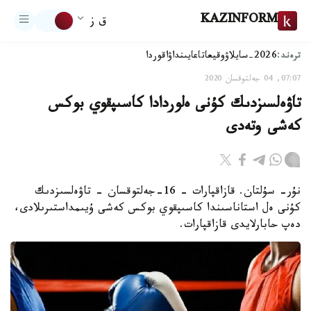
KAZINFORM
ق ز
ترەند:
2026-سايلاۋ
وقيعا
تاعايىنداۋ
اقوردا
07:07, 04 جەلتوقسان 2020
تاۋەلسىزدىك كۇنى ەلوردادا كاسىپقوي بوكس
كەشى وتەدى
نۇر- سۇلتان. قازاقپارات – 16-جەلتوقسان - تاۋەلسىزدىك
كۇنى ەل استاناسىندا كاسىپقوي بوكس كەشى ۇيىمداستىرىلادى،
دەپ حابارلايدى قازاقپارات.