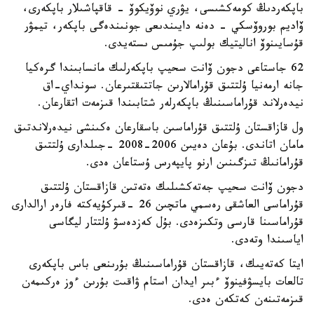
باپكەردىڭ كومەكشىسى، يۋري نوۆيكوۆ - قاقپاشىلار باپكەرى،
ۆاديم بوروۆسكي - دەنە دايىندىعى جونىندەگى باپكەر، تيمۋر
قۇسايىنوۆ اناليتيك بولىپ جۇمىس ىستەيدى.
62 جاستاعى دجون ۆانت سحيپ باپكەرلىك مانسابىندا گرەكيا
جانە ارمەنيا ۇلتتىق قۇرامالارىن جاتتىقتىرعان. سونداي-اق
نيدەرلاند قۇراماسىنىڭ باپكەرلەر شتابىندا قىزمەت اتقارعان.
ول قازاقستان ۇلتتىق قۇراماسىن باسقارعان ەكىنشى نيدەرلاندتىق
مامان اتاندى. بۇعان دەيىن 2006-2008 -جىلدارى ۇلتتىق
قۇرامانىڭ تىزگىنىن ارنو پايپەرس ۇستاعان ەدى.
دجون ۆانت سحيپ جەتەكشىلىك ەتەتىن قازاقستان ۇلتتىق
قۇراماسى العاشقى رەسمي ماتچىن 26 -قىركۇيەكتە فارەر ارالدارى
قۇراماسىنا قارسى وتكىزەدى. بۇل كەزدەسۋ ۇلتتار ليگاسى
اياسىندا وتەدى.
ايتا كەتەيىك، قازاقستان قۇراماسىنىڭ بۇرىنعى باس باپكەرى
تالعات بايسۋفينوۆ ءبىر ايدان استام ۋاقىت بۇرىن ءوز ەركىمەن
قىزمەتىنەن كەتكەن ەدى.