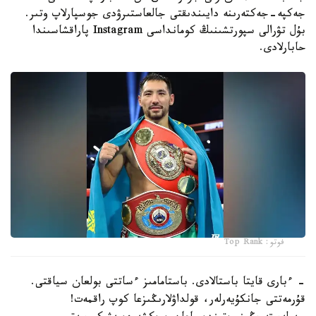
جەكپە-جەكتەرىنە دايىندىقتى جالعاستىرۋدى جوسپارلاپ وتىر.
بۇل تۋرالى سپورتشىنىڭ كومانداسى Instagram پاراقشاسىندا
حابارلادى.
فوتو: Top Rank
- ءبارى قايتا باستالادى. باستامامىز ءساتتى بولعان سياقتى.
قۇرمەتتى جانكۇيەرلەر، قولداۋلارىڭىزعا كوپ راقمەت!