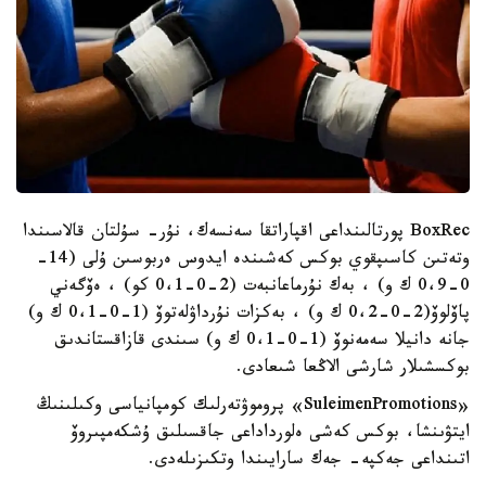
BoxRec پورتالىنداعى اقپاراتقا سەنسەك، نۇر- سۇلتان قالاسىندا
وتەتىن كاسىپقوي بوكس كەشىندە ايدوس ەربوسىن ۇلى (14-
0-0،9 ك و) ، بەك نۇرماعانبەت (2-0-0،1 كو) ، ەۆگەني
پاۆلوۆ(2-0-0،2 ك و) ، بەكزات نۇرداۋلەتوۆ (1-0-0،1 ك و)
جانە دانيلا سەمەنوۆ (1-0-0،1 ك و) سىندى قازاقستاندىق
بوكسشىلار شارشى الاڭعا شىعادى.
«SuleimenPromotions» پروموۋتەرلىك كومپانياسى وكىلىنىڭ
ايتۋىنشا، بوكس كەشى ەلورداداعى جاقسىلىق ۇشكەمپىروۆ
اتىنداعى جەكپە- جەك سارايىندا وتكىزىلەدى.