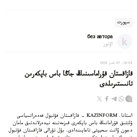
سپورت
без автора
اۆتور
18:04, 07 تامىز 2026
قازاقستان قۇراماسىنىڭ جاڭا باس باپكەرىن
تانىستىرىلدى
استانا. KAZINFORM - قازاقستان فۋتبول فەدەراتسياسى
ۇلتتىق قۇرامانىڭ باس باپكەرى قىزمەتىنە نيدەرلاندتىق مامان
دجون ۆانت سحيپتى تاعايىندادى. بۇل تۋرالى قازاقستان فۋتبول