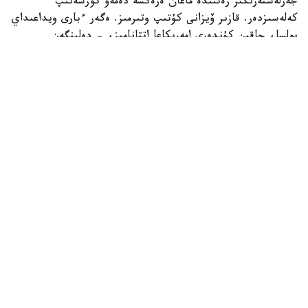
جەرلەستەرىڭىز رەتىندە ماعان ەرەكشە دەمەۋ كورسەتىپ
كەلەسىزدەر. قازىر ۆيزانى كۇتىپ وتىرمىز. ەگەر ءبارى ويداعىداي
بولسا، جاقىن كۇندەرى امەريكاعا اتتانامىز، - دەلىنگەن
حابارلامادا.
بۇعان دەيىن جانىبەك ءالىمحان ۇلى جاڭا سالماق دارەجەسىندە
WBO رەيتينگىندە جەكپە-جەكسىز-اق ەكىنشى ورىنعا
كوتەرىلگەنى حابارلانعان بولاتىن.
ءالىمحان ۇلى سوڭعى جەكپە-جەگىن 2025 -جىلعى 5-
ساۋىردە استانادا وتكىزىپ، فرانسيالىق اناۋەل نگاميسسەنگەنى
نوكاۋتپەن جەڭدى. سول كەزدەسۋدە ول ورتا سالماقتاعى WBO
جانە IBF چەمپيوندىق بەلبەۋلەرىن ءساتتى قورعاعان ەدى.
كەيىن ورتا سالماقتاعى WBA چەمپيونىمەن وتەتىن بىرىكتىرۋ
جەكپە-جەگى قارساڭىندا قارسىلاسىنىڭ دوپينگ سىناماسى وڭ
ناتيجە كورسەتىپ، كەزدەسۋ وتپەي قالدى. قارسىلاسى 2026
-جىلدىڭ جەلتوقسانىنا دەيىن سپورتتان شەتتەتىلىپ، IBF
تيتۋلىنان ايىرىلدى. ال جانىبەكتىڭ WBO چەمپيوندىق بەلبەۋى
وزىندە ساقتالىپ قالدى.