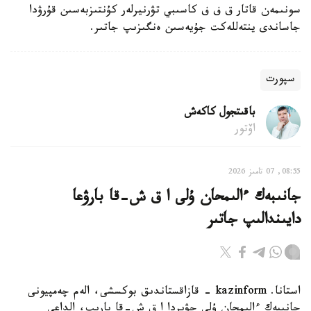
سونىمەن قاتار ق ف ف كاسىبي تۋرنيرلەر كۇنتىزبەسىن قۇرۋدا
جاساندى ينتەللەكت جۇيەسىن ەنگىزىپ جاتىر.
سپورت
باقىتجول كاكەش
اۆتور
08:55, 07 تامىز 2026
جانىبەك ءالىمحان ۇلى ا ق ش-قا بارۋعا
دايىندالىپ جاتىر
استانا. kazinform - قازاقستاندىق بوكسشى، الەم چەمپيونى
جانىبەك ءالىمحان ۇلى جۋىردا ا ق ش-قا بارىپ، الداعى