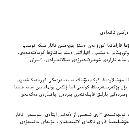
 ەركىن تاڭدادى.
ۋعا قاراعاندا كورۋ مەن ەستۋ جۇيەسىن قاتار ىسكە قوسىپ،
توريكانى دامىتىپ، اقپاراتتى ەستە ساقتاۋعا كومەكتەسەدى.
ى جانە نازاردى شوعىرلاندىرۋدى ىنتالاندىرادى، ءبىراق
ى قاتىسۋشىلاردىڭ كوگنيتيۆتىك تەستىلەردەگى كورسەتكىشتەرى
بۇل وزگەرىستەردىڭ كولەمى اسا ۇلكەن بولماعانىن جانە قىسقا
ومىردەگى بارلىق قابىلەتتەرى بىردەن جاقساردى دەگەندى
، قولجەتىمدى ءارى شىعىنى از ەكەنىن ايتادى. سونىمەن قاتار
زىعۋشىلىعىنا قاراي تاڭداي الاتىندىقتان، مۇنداي جاتتىعۋدى