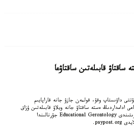
 ساقتاۋ قابىلەتىن ساقتاۋعا
 KAZINFORM - كۇنىنە نەبارى 30 مينۋتتى داۋىستاپ وقۋ، قولمەن جازۋ جانە قاراپايىم
عى ادامداردىڭ ەستە ساقتاۋ جانە ويلاۋ قابىلەتىن ۇزاق
ۋاقىت ساقتاۋعا كومەكتەسۋى مۇمكىن. مۇنداي قورىتىندى Educational Gerontology جۋرنالىندا
psypo.