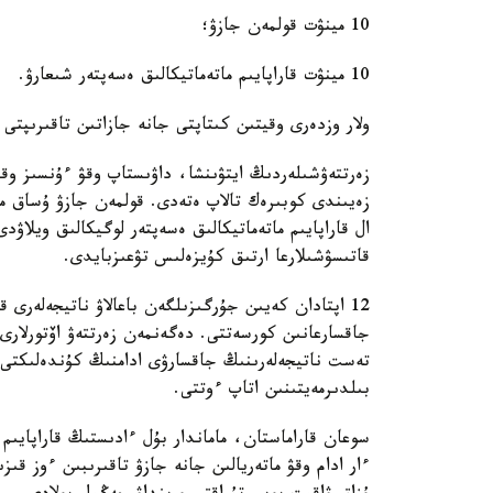
10 مينۋت قولمەن جازۋ؛
10 مينۋت قاراپايىم ماتەماتيكالىق ەسەپتەر شىعارۋ.
ولار وزدەرى وقيتىن كىتاپتى جانە جازاتىن تاقىرىپتى
زەرتتەۋشىلەردىڭ ايتۋىنشا، داۋىستاپ وقۋ ءۇنسىز وق
زەيىندى كوبىرەك تالاپ ەتەدى. قولمەن جازۋ ۇساق مو
ال قاراپايىم ماتەماتيكالىق ەسەپتەر لوگيكالىق ويلاۋد
قاتىسۋشىلارعا ارتىق كۇيزەلىس تۋعىزبايدى.
12 اپتادان كەيىن جۇرگىزىلگەن باعالاۋ ناتيجەلەر
جاقسارعانىن كورسەتتى. دەگەنمەن زەرتتەۋ اۆتورلارى 
تەست ناتيجەلەرىنىڭ جاقسارۋى ادامنىڭ كۇندەلىكتى 
بىلدىرمەيتىنىن اتاپ ءوتتى.
سوعان قاراماستان، ماماندار بۇل ءادىستىڭ قاراپايىم
ءار ادام وقۋ ماتەريالىن جانە جازۋ تاقىرىبىن ءوز قى