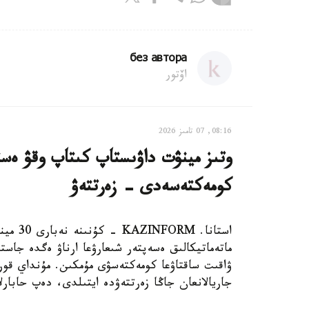
без автора
اۆتور
08:16, 07 تامىز 2026
وتىز مينۋت داۋىستاپ كىتاپ وقۋ ەستە
كومەكتەسەدى - زەرتتەۋ
استانا.
ماتەماتيكالىق ەسەپتەر شىعارۋعا ارناۋ ەگدە جاستا
جاريالانعان جاڭا زەرتتەۋدە ايتىلدى، دەپ حابارلايدى st.org