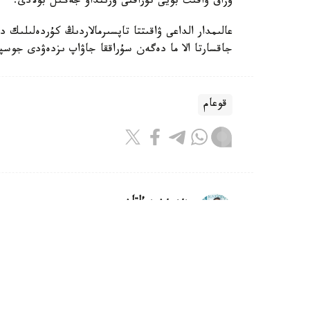
ۇزاق ۋاقىت بويى تۇراقتى ورىنداۋ جەڭىل بولادى.
عالىمدار الداعى ۋاقىتتا تاپسىرمالاردىڭ كۇردەلىلىك 
جاقسارتا الا ما دەگەن سۇراققا جاۋاپ ىزدەۋدى جوسپا
قوعام
بەيسەن سۇلتان
اۆتور
08:00, 07 تامىز 2026
اۆياتسيا سالاسىنا قانداي رەفورمالار 