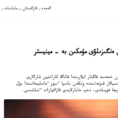
الەمدە
قازاقستان
ساياسات
ت
ن ەنگىزىلۋى مۇمكىن بە - مينيستر
 نەمەسە قاڭتار ايلارىندا قاتاڭ كارانتين شارالارى
يالار قىزمەتىندە وتكەن باسپا ءسوز ءماسليحاتىندا بۇل
عا قويىلدى، دەپ حابارلايدى قازاقپارات ءتىلشىسى.