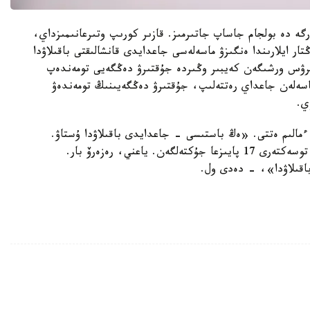
رگە دە بولجام جاساپ جاتىرمىز. قازىر كورىپ وتىرعانىمىزداي،
تار ايلارىندا ەنگىزۋ ماسەلەسى جاعدايدى قانشالىقتى باقىلاۋدا
ناۆيرۋس ورشىگەن كەيبىر وڭىردە جۇقتىرۋ دەڭگەيى تومەندەپ
ماسەلەن جاعداي رەتتەلىپ، جۇقتىرۋ دەڭگەيىنىڭ تومەندەۋ
ي.
 ءمالىم ەتتى. «ەڭ باستىسى - جاعدايدى باقىلاۋدا ۇستاۋ.
قازىر ينفەكسيالىق اۋرۋحانالار 22 پايىزعا، جانساقتاۋ توسەكتەرى 17 پايىزعا جۇكتەلگەن. ياعني، رەزەرۆ بار.
اقىلاۋدا»، - دەدى ول.