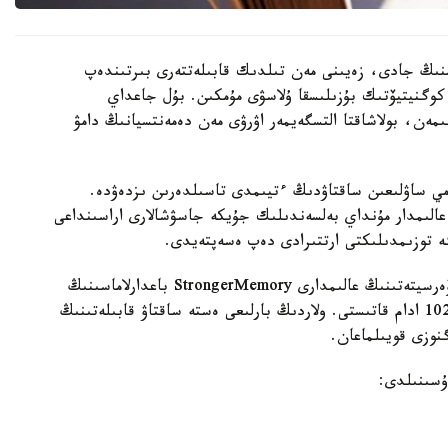
منىڭ جادى، زەيىنى مەن تىلدىك قابىلەتتەرى بىرتىندەپ
 كوگنيتيۆتىك بۇزىلىسقا ۇلاسۋى مۇمكىن. بۇل جاعداي
ىمەن، بولاشاقتا التسگەيمەر اۋرۋى مەن دەمەنتسيانىڭ دامۋ
مي ساۋلىعىن ساقتاۋدىڭ ءتيىمدى تاسىلدەرىن ىزدەۋدە.
عالىمدار مۇنداي بەلسەندىلىك جۇيكە جاسۋشالارى اراسىنداعى
گە توزىمدىلىكتى ارتتىرادى دەپ ەسەپتەيدى.
زەرتتەۋ اياسىندا ا ق ش-تاعى دجوردج مەيسون ۋنيۆەرسيتەتىنىڭ عالىمدارى StrongerMemory باعدارلاماسىنىڭ
تيىمدىلىگىن باعالادى. وعان جاسى 59-دان اسقان 102 ادام قاتىستى. ولاردىڭ بارلىعى ەستە ساقتاۋ قابىلەتىنىڭ
گنوزى قويىلماعان.
ۇسىنىلدى: