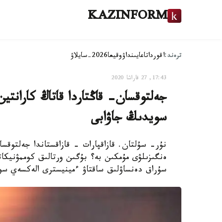
KAZINFORM
ترەند:
اقوردا
تاعايىنداۋ
وقيعا
2026-سايلاۋ
17:43, 27 قاراشا 2020
جەلتوقسان- قاڭتاردا قاتاڭ كارانتي
سويدىڭ جاۋابى
نۇر- سۇلتان. قازاقپارات - قازاقستاندا جەلتوقسان
ەنگىزىلۋى مۇمكىن بە؟ بۇگىن ورتالىق كوممۋنيكاتس
سۇراق دەنساۋلىق ساقتاۋ ءمينيسترى الەكسەي سوي