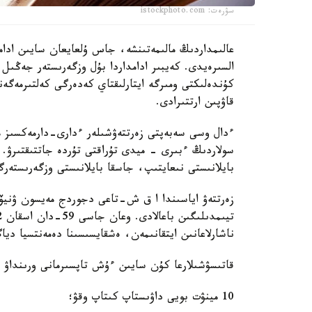
سۋرەت: istockphoto.com
عالىمداردىڭ مالىمەتىنشە، جاس ۇلعايعان سايىن ادا
السىرەيدى. كەيبىر ادامداردا بۇل وزگەرىستەر جەڭىل
كۇندەلىكتى ومىرگە ايتارلىقتاي كەدەرگى كەلتىرمەگەن
قاۋپىن ارتتىرادى.
ءدال وسى سەبەپتى زەرتتەۋشىلەر ءدارى-دارمەكسىز 
سولاردىڭ ءبىرى - ميدى تۇراقتى تۇردە جاتتىقتىرۋ. 
بايلانىستى نىعايتىپ، جاسقا بايلانىستى وزگەرىستەر
ناشارلاعانىن ايتقانىمەن، ەشقايسىسىنا دەمەنتسيا ديا
قاتىسۋشىلارعا كۇن سايىن ءۇش تاپسىرمانى ورىنداۋ 
10 مينۋت بويى داۋىستاپ كىتاپ وقۋ؛