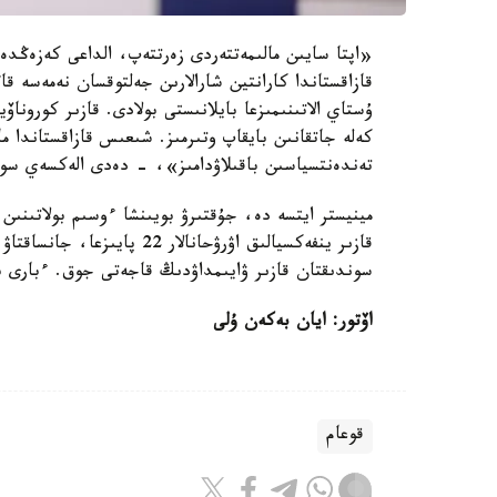
«اپتا سايىن مالىمەتتەردى زەرتتەپ، الداعى كەزەڭدە
قازاقستاندا كارانتين شارالارىن جەلتوقسان نەمەسە قاڭ
ۇستاي الاتىنىمىزعا بايلانىستى بولادى. قازىر كورو
كەلە جاتقانىن بايقاپ وتىرمىز. شىعىس قازاقستاندا 
تەندەنتسياسىن باقىلاۋدامىز»، - دەدى الەكسەي سو
مينيستر ايتسە دە، جۇقتىرۋ بويىنشا ءوسىم بولاتىنىن
سوندىقتان قازىر ۋايىمداۋدىڭ قاجەتى جوق. ءبارى ب
اۆتور: ايان بەكەن ۇلى
قوعام