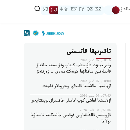
الداۋ
KZ
QZ
РУ
EN
中文
ق ز
ЎЗ
تاقىرىپقا قاتىستى
08:16, 07 تامىز 2026
وتىز مينۋت داۋىستاپ كىتاپ وقۋ ەستە ساقتاۋ
قابىلەتىن ساقتاۋعا كومەكتەسەدى - زەرتتەۋ
08:00, 07 تامىز 2026
اۆياتسيا سالاسىنا قانداي رەفورمالار قاجەت
07:45, 07 تامىز 2026
اۋلاسىندا اعاشى كوپ ادامدار جاقسىراق ۇيىقتايدى
22:04, 06 تامىز 2026
قۇرىلىس قالدىقتارىن قوقىس جاشىگىنە تاستاۋعا
بولا ما