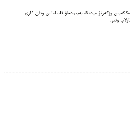
دەڭگەيىن وزگەرتۋ ميدىڭ بەيىمدەلۋ قابىلەتىن ودان ءارى
رلاپ وتىر.
قاجەت