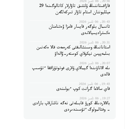
20:56, 06 تامىز 2026
قازاقستاننىڭ ۇلتتىق تاۋارلار كاتالوگىندا 29
ميلليوننان استام تاۋار تىركەلگەن
20:45, 06 تامىز 2026
تانىمال بلوگەر قايسار قامزا ۆەتنامنان
ەكستراديسيالاندى
20:31, 06 تامىز 2026
استانانىڭ وسىنشالىقتى كەرەمەت قالا ەكەنىن
بىلمەپپىن نيكولاي كوستەر-ۆالداۋ
20:07, 06 تامىز 2026
ىلە الاتاۋىندا گيمالاي ۇلارى فوتوتۇزاققا ءتۇسىپ
قالدى
19:45, 06 تامىز 2026
قاي سالاعا گرانت كوپ ءبولىندى
19:27, 06 تامىز 2026
بالالاردىڭ كورۋ قابىلەتى نەگە ناشارلاپ بارادى
- وفتالمولوگ ءتۇسىندىردى