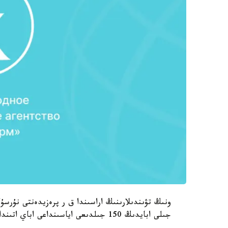
جىلى ابايدىڭ 150 جىلدىعى اياسىنداعى اباي اتىنداعى شىڭدى باعىندىرۋ ساتىندەگى سيرەك سۋرەتتەر بار.