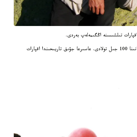
قپارات تىلشىسىنە اڭگىمەلەپ بەردى.
ايتا كەتەيىك، بيىل قازاقپارات اگەنتتىگىنىڭ قۇرىلعانىنا 100 جىل تولادى. عاسىرعا جۋىق تاريىحىندا اقپارات