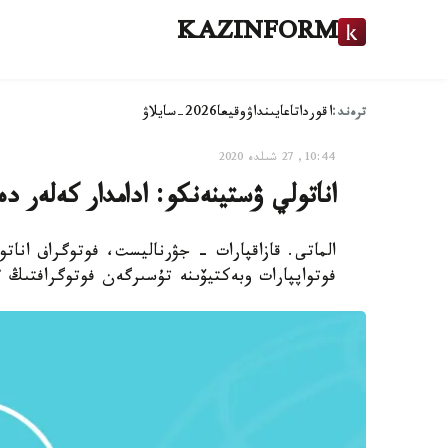
KAZINFORM
ترەند:
اقوردا
تاعايىنداۋ
وقيعا
2026-سايلاۋ
10:44, 27 شىلدە 2020
اناتولي ۋستينەنكو: ادامدار كەلەر د
الماتى. قازاقپارات - جۋرناليست، فوتوگراف اناتو
فوتواپپارات وبەكتيۆىنە تۇسىرگەن فوتوگرافتىڭ 