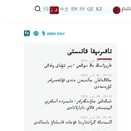
الداۋ
KZ
QZ
РУ
EN
中文
ق ز
ЎЗ
تاقىرىپقا قاتىستى
11:06, 08 تامىز 2026
فاريزانىڭ ەڭ سوڭعى ءبىر شۋماق ولەڭى
09:43, 08 تامىز 2026
جالاڭداعان جالىنمەن ەندى قۇلتەمىرلەر
كۇرەسەدى
09:12, 08 تامىز 2026
شىڭداعى جاۋىنگەرلەر: ەلىمىزدە اسكەري
الپينيستەر قالاي دايارلانادى
08:40, 08 تامىز 2026
اكىمدىك گرانتتارىنا قۇجات قابىلداۋ باستالدى