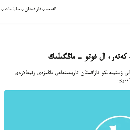
الەمدە
قازاقستان
ساياسات
ت
ە كەتەر، ال فوتو - ماڭگىلىك
لي ۋستينەنكو قازاقستان تاريحىنداعى ماڭىزدى وقيعالاردى
ءبىرى.