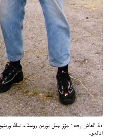
ەڭ العاش رەت ءجۇز جىل بۇرىن روستا- نىڭ ورىنبور
اتالدى.