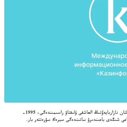
ونىڭ تۋىندىلارىنىڭ اراسىندا ق ر پرەزيدەنتى نۇرسۇلتان نازاربايەۆتىڭ العاشقى ۇلىقتاۋ راسىمىندەگى، 1995-