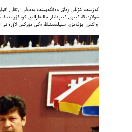
كەزىندە كۇللى وداق دەڭگەيىندە بەدەلى ارتقان اقپارا
سولاردىڭ ءبىرى ءبىرقاتار حالىقارالىق كونكۋرستىڭ 
«التىن جۇلدىز» سىيلىعىنىڭ ەكى دۇركىن لاۋرەاتى ان