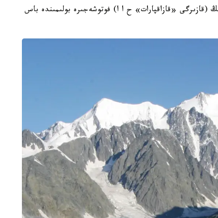
ىڭ (قازىرگى «قازاقپارات» ح ا ا) فوتوشەجىرە بولىمىندە باس