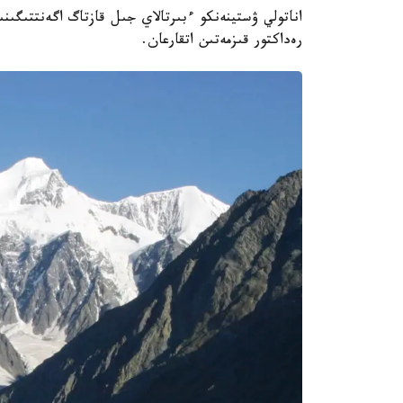
اناتولي ۋستينەنكو ءبىرتالاي جىل قازتاگ اگەنتتىگىن
رەداكتور قىزمەتىن اتقارعان.