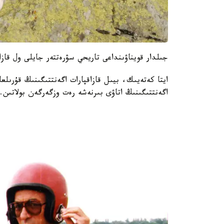
جىلدار قويناۋىنداعى تاريحي سۋرەتتەر جايلى ول قازا
اگەنتتىگىنىڭ اتاۋى بىرنەشە رەت وزگەرگەن بولاتىن.