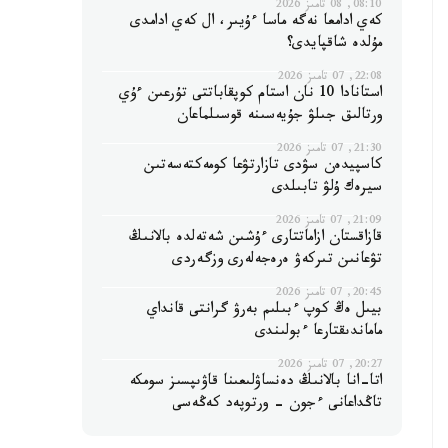
08:10, 08 تامىز 2026
كەي ادامعا نەگە ماسا ءۇيىر، ال كەي ادامدى
مۇلدە شاقپايدى؟
22:08, 07 تامىز 2026
استانادا 10 نان استام كوپقاباتتى تۇرعىن ءۇي
ورتالىق جىلۋ جۇيەسىنە قوسىلماعان
21:30, 07 تامىز 2026
كاسپيدەن سۋدى تازارتۋعا كومەكتەسەتىن
سيرەك ۇلۋ تابىلدى
21:09, 07 تامىز 2026
قازاقستان ازاماتتارى ءۇشىن شەتەلدە بالانىڭ
تۋعانىن تىركەۋ ەرەجەلەرى وزگەردى
20:45, 07 تامىز 2026
بيىل ەڭ كوپ ءبىلىم بەرۋ گرانتى قانداي
ماماندىقتارعا ءبولىندى
20:27, 07 تامىز 2026
اتا-انا بالانىڭ دەنساۋلىعىنا قاۋىپسىز سومكە
تاڭداعانى ءجون - ورتوپەد كەڭەسى