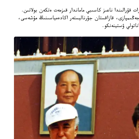
ت قۇرالىندا ناعىز كاسىبي ماماندار قىزمەت ەتكەن بولاتىن.
جەڭىمپازى، قازاقستان جۋرناليستەر اكادەمياسىنىڭ مۇشەسى،
اتولي ۋستينەنكو.