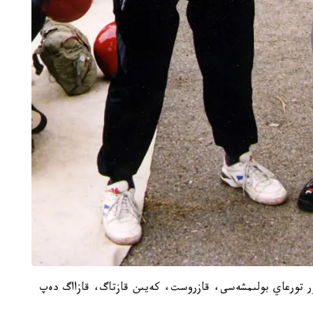
 تورعاي بولىمشەسى، قازروست، كەيىن قازتاگ، قازااگ دەپ