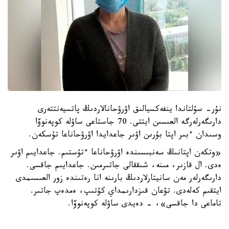
نۇر- سۇلتاندا ينفەكسيالىق اۋرۋحانالاردىڭ پاتسيەنتتەرى
دارىگەرلەرگە العىسىن ايتتى. 70 جاستاعى ساۋلە كوپەنوۆا
وسىدان ءبىر اپتا بۇرىن اۋىر جاعدايدا اۋرۋحاناعا تۇسكەن.
«وتكەن اپتانىڭ سەنبىسىندە اۋرۋحاناعا ءتۇستىم. جاعدايىم اۋىر
ەدى. ال قازىر، مىنە، شىققالى جاتىرمىن. جاعدايىم جاقسى.
دارىگەرلەر مەن سانيتارلاردىڭ بارىنە انا رەتىندە زور العىسىمدى
ايتقىم كەلەدى. تۋعان قىزدارىمداي كۇتىپ، ەمدەپ جاتىر.
تاماعى دا جاقسى»، - دەيدى ساۋلە كوپەنوۆا.