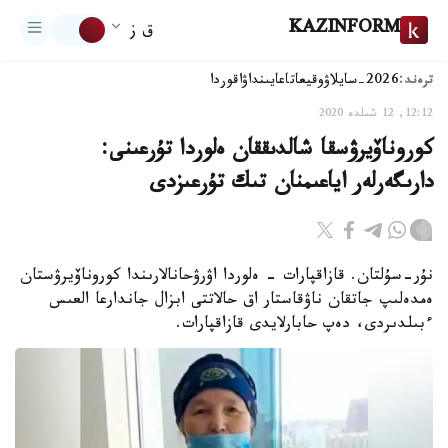
KAZINFORM
ق ز
ترەند:
2026-سايلاۋ
وقيعا
تاعايىنداۋ
اقوردا
12:12, 12 شىلدە 2020
كوروناۆيرۋسقا شالدىققان ەلوردا تۇرعىنى:
دارىگەرلەر اياعىمنان تىك تۇرعىزدى
نۇر-سۇلتان. قازاقپارات - ەلوردا اۋرۋحانالارىندا كوروناۆيرۋستان
ەمدەلىپ جاتقان ناۋقاستار اق حالاتتى ابزال جاندارعا العىس
ءبىلدىردى، دەپ حابارلايدى قازاقپارات.