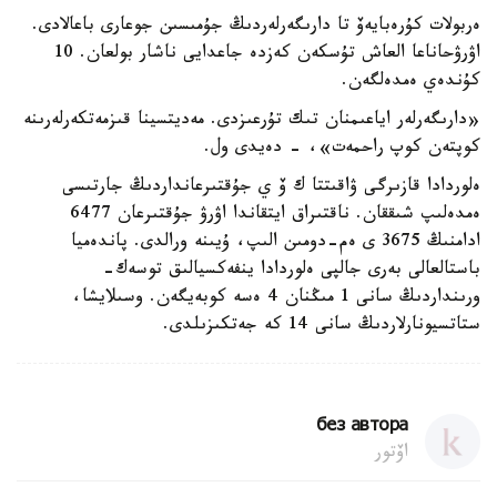
ەربولات كۇرەبايەۆ تا دارىگەرلەردىڭ جۇمىسىن جوعارى باعالادى.
اۋرۋحاناعا العاش تۇسكەن كەزدە جاعدايى ناشار بولعان. 10
كۇندەي ەمدەلگەن.
«دارىگەرلەر اياعىمنان تىك تۇرعىزدى. مەديتسينا قىزمەتكەرلەرىنە
كوپتەن كوپ راحمەت»، - دەيدى ول.
ەلوردادا قازىرگى ۋاقىتتا ك ۆ ي جۇقتىرعانداردىڭ جارتىسى
ەمدەلىپ شىققان. ناقتىراق ايتقاندا اۋرۋ جۇقتىرعان 6477
ادامنىڭ 3675 ى ەم-دومىن الىپ، ۇيىنە ورالدى. پاندەميا
باستالعالى بەرى جالپى ەلوردادا ينفەكسيالىق توسەك-
ورىنداردىڭ سانى 1 مىڭنان 4 ەسە كوبەيگەن. وسىلايشا،
ستاتسيونارلاردىڭ سانى 14 كە جەتكىزىلدى.
без автора
اۆتور