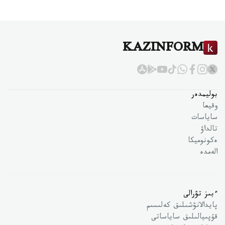
KAZINFORM
بوليمدەر
وقيعا
ساياسات
تالداۋ
ەكونوميكا
الەمدە
ءبىز تۋرالى
پايدالانۋشىلىق كەلىسىم
قۇپىيالىلىق ساياساتى