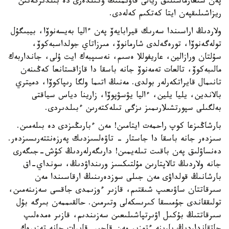
پەن شىعارماشىلىق زيالى قاۋىمنىڭ وكىلدەرى دە بىلدىرگەنىن
ريزاشىلىقپەن ايتا كەتكىم كەلەدى.
ولاردىڭ اراسىندا سەرىك قيرابايەۆ پەن ءاليا بەيسەنوۆا، بيبىگۇل
تولەگەنوۆا، تورەگەلدى شارمانوۆ، مىرزاتاي جولداسبەكوۆ،
سۇلتان ورازالين، عاريفوللا ەسىم، نەسىپبەك ايت ۇلى، جانداربەك
مالىبەكوۆ، تالعات تەمەنوۆ جانە باسقا دا قازاقستانعا كەڭىنەن
تانىمال قايراتكەرلەر بولدى. مەنىڭ اتىما ولگا رىپاكوۆا، دميتري
بالاندين، يليا يلين، ءاليا يۋسۋپوۆا، زارينا دياس سياقتى
بەلگىلى سپورتشىلارىمىز ىزگى تىلەكتەرىن ءبىلدىردى.
بارشاڭىزعا كوپ راحمەت ايتامىن! مەن ءبارىڭىزدى دە بىلەمىن.
سىزدەر جانە باسقا دا جاستار - تاۋەلسىزدىك پەرزەنتتەرىسىزدەر.
دەنساۋلىق پەن باقىت تىلەيمىن! دارىگەرلەردىڭ كۇش-جىگەرى
جانە ولاردىڭ تالاپتارىن مۇلتىكسىز ورىنداۋدىڭ، سونداي-اق
بارشانىڭ قولداۋى مەن جىلى سوزدەرىنىڭ ارقاسىندا مەن
سىرقاتتان ساۋىعىپ شىقتىم، قازىر ءوزىمدى جاقسى سەزىنەمىن،
تولىققاندى جۇمىسقا كىرىسكەلى وتىرمىن. حالقىممەن بىرگە بۇل
سىرقاتتىڭ بۇكىل اۋىرتپاشىلىعىن سەزىندىم، قازىر ەمدەلىپ