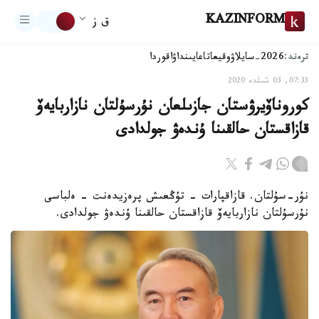
KAZINFORM
ق ز
ترەند:
2026-سايلاۋ
وقيعا
تاعايىنداۋ
اقوردا
07:33, 03 شىلدە 2020
كوروناۆيرۋستان جازىلعان نۇرسۇلتان نازاربايەۆ
قازاقستان حالقىنا ۇندەۋ جولدادى
نۇر-سۇلتان. قازاقپارات - تۇڭعىش پرەزيدەنت - ەلباسى
نۇرسۇلتان نازاربايەۆ قازاقستان حالقىنا ۇندەۋ جولدادى.