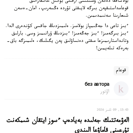
بولاشاققا دەگەن ۇمتىلىسى ارقىلى بۇكىل حالىقارالىق
قوعامداستىقپەن بىرگە لايىقتى تۇردە ەڭسەرىپ، امان-ەسەن
شىعارىنا سەنىمدىمىن.
ءبىز تاعى دا جەڭىمپاز بولامىز. ەلىمىزدىڭ جاقسى كۇندەرى الدا.
ءبىز بىرگەمىز! ءبىز جەڭەمىز! ءبىزدىڭ ۇرانىمىز وسى. بارلىق
وتانداستارىمىزعا مىقتى دەنساۋلىق پەن يگىلىك، ەلىمىزگە باق-
بەرەكە تىلەيمىن!
قوعام
без автора
اۆتور
15:45, 09 تامىز 2026
الەۋمەتتىك جەلىدە بەيادەپ ءسوز ايتقان شىمكەنت
تۇرعىنى قاماۋعا الىندى