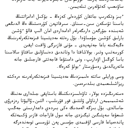
جاتقانداردىڭ بارىنە ءتوزىم مەن قاجىر-قايرات جانە تەزىرەك
ساۋىعىپ كەتۋلەرىن تىلەيمىن.
ءبىز وتكەرىپ جاتقان كۇردەلى كەزەڭ - بۇكىل ادامزاتتىڭ
باسىنا تۇسكەن سىن-سىناق. سىرقاتپەن كۇرەستىڭ ەڭ الدىڭعى
شەبىندە جۇرگەن دارىگەرلەر ادامداردى امان الىپ قالۋ ءۇشىن
بارلىق كۇشىن جۇمساۋدا. بۇل رەتتە مەديتسينا قىزمەتكەرلەرىنىڭ
ەڭبەگىنە باعا جەتپەيدى - مۇنى قازىرگى ۋاقىت ايقىن
كورسەتىپ وتىر. بولاشاقتا دا وتاندىق دەنساۋلىق ساقتاۋ سالاسىنا
باسا كوڭىل اۋدارىپ، ونى دامىتۋعا قاجەتتى قارجىلىق جانە
ماتەريالدىق رەسۋرستار ءبولۋ كەرەك.
وسى ورايلى ساتتە ەلىمىزدىڭ مەديتسينا قىزمەتكەرلەرىنە ەرەكشە
ريزاشىلىعىمدى بىلدىرەمىن.
ەستەرىڭىزدە بولار، تاۋەلسىزدىكتىڭ باستاپقى جىلدارى مەنىڭ
شەشىمىممەن ارناۋلى ۇلتتىق قور قۇرىلىپ، التىن-ۆاليۋتا رەزەرۆى
جاسالدى. بۇل بىزگە الەمدىك ەكى بىردەي داعدارىستى جەڭىپ
شىعۋعا سەپتىگىن تيگىزدى جانە سول قاراجات قازىر ۇكىمەتكە
پاندەمياعا قارسى اۋقىمدى جۇمىس پەن تۇرمىسى تومەندەرگە