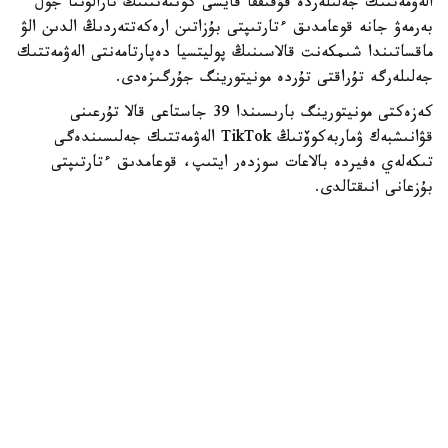
الەۋمەتتىك جەلىلەردە قۇقىققا قايشى كونتەنتتىڭ تارالۋىنا جول
بەرمەۋ جانە قوعامدىق ءتارتىپتى بۇزاتىن ارەكەتتەردىڭ الدىن الۋ
ماقساتىندا شىمكەنت قالاسىنىڭ پوليتسيا دەپارتامەنتى الەۋمەتتىك
جەلىلەرگە تۇراقتى تۇردە مونيتورينگ جۇرگىزەدى.
كەزەكتى مونيتورينگ بارىسىندا 39 جاستاعى قالا تۇرعىنى
قۋانىشبەك ۋماربەكوۆتىڭ TikTok الەۋمەتتىك جەلىسىندەگى
تىكەلەي ەفيردە بالاعات سوزدەر ايتىپ، قوعامدىق ءتارتىپتى
بۇزعانى انىقتالدى.