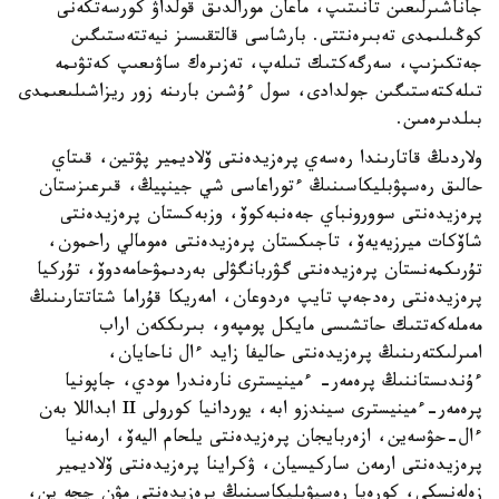
جاناشىرلىعىن تانىتىپ، ماعان مورالدىق قولداۋ كورسەتكەنى
كوڭىلىمدى تەبىرەنتتى. بارشاسى قالتقىسىز نيەتتەستىگىن
جەتكىزىپ، سەرگەكتىك تىلەپ، تەزىرەك ساۋىعىپ كەتۋىمە
تىلەكتەستىگىن جولدادى، سول ءۇشىن بارىنە زور ريزاشىلىعىمدى
بىلدىرەمىن.
ولاردىڭ قاتارىندا رەسەي پرەزيدەنتى ۆلاديمير پۋتين، قىتاي
حالىق رەسپۋبليكاسىنىڭ ءتوراعاسى شي جينپيڭ، قىرعىزستان
پرەزيدەنتى سوورونباي جەەنبەكوۆ، وزبەكستان پرەزيدەنتى
شاۆكات ميرزيەيەۆ، تاجىكستان پرەزيدەنتى ەمومالي راحمون،
تۇرىكمەنستان پرەزيدەنتى گۋربانگۋلى بەردىمۋحامەدوۆ، تۇركيا
پرەزيدەنتى رەدجەپ تايپ ەردوعان، امەريكا قۇراما شتاتتارىنىڭ
مەملەكەتتىك حاتشىسى مايكل پومپەو، بىرىككەن اراب
امىرلىكتەرىنىڭ پرەزيدەنتى حاليفا زايد ءال ناحايان،
ءۇندىستاننىڭ پرەمەر- ءمينيسترى نارەندرا مودي، جاپونيا
پرەمەر-ءمينيسترى سيندزو ابە، يوردانيا كورولى II ابداللا بەن
ءال-حۋسەين، ازەربايجان پرەزيدەنتى يلحام اليەۆ، ارمەنيا
پرەزيدەنتى ارمەن ساركيسيان، ۋكراينا پرەزيدەنتى ۆلاديمير
زەلەنسكي، كورەيا رەسپۋبليكاسىنىڭ پرەزيدەنتى مۋن چجە ين،