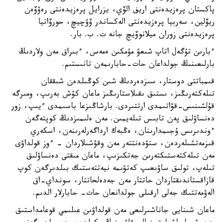
پاكستان پرەزيدەنتى اريف الۆي، يزرايل پرەزيدەنتى رەۋۆەن
ريۆلين، سەربيا پرەزيدەنتى الەكساندر ۆۋچيچ، حورۆاتيا
پرەزيدەنتى زوران ميلانوۆيچ جانە ت. ب. بار.
ءبارىن تۇگەل اتاپ شىعۋ مۇمكىن ەمەس، ءبىراق مەن ولاردىڭ
بارلىعىنىڭ جولداعان حات-حابارىمەن تانىستىم.
قىمباتتى دوستار، سىزدەردىڭ شىن كوڭىلدەن شىققان
تىلەكتەرىڭىز، ىستىق ىقىلاستارىڭىز ماعان كۇش بەرىپ، ومىرگە
قۇلشىنىس-قۋاتىمدى ارتتىردى. بارشاڭىزعا باسىمدى ءيىپ، زور
دەنساۋلىق پەن تابىس تىلەيمىن. مەن ەلىمىزدىڭ كوپتەگەن
ءوندىرىس ۇجىمدارىنان، ەڭبەك ارداگەرلەرىنەن، اسكەري
قىزمەتشىلەردەن، ستۋدەنتتەر مەن وقۋشىلاردان - ءوز قولداۋى
مەن تىلەكتەستىكتەرىن جەتكىزىپ، ماعان مىقتى دەنساۋلىق
تىلەپ، تولىق ساۋىعىپ كەتۋىمە نيەتتەستىك بىلدىرگەن كوپ
قازاقستاندىقتاردان حاتتار مەن جەدەلحاتتار، سونداي-اق
الەۋمەتتىك جەلى ارقىلى جولدانعان حات- حابارلار الدىم.
ماعان شىنايى جاناشىرلىعى مەن قولداۋىن عىلىمي قوعامداستىق