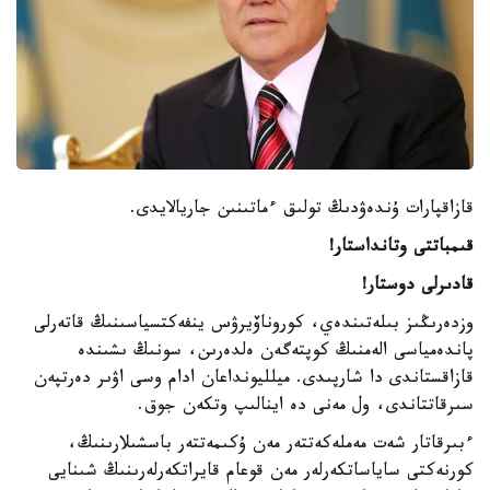
قازاقپارات ۇندەۋدىڭ تولىق ءماتىنىن جاريالايدى.
قىمباتتى وتانداستار!
قادىرلى دوستار!
وزدەرىڭىز بىلەتىندەي، كوروناۆيرۋس ينفەكتسياسىنىڭ قاتەرلى
پاندەمياسى الەمنىڭ كوپتەگەن ەلدەرىن، سونىڭ ىشىندە
قازاقستاندى دا شارپىدى. ميلليونداعان ادام وسى اۋىر دەرتپەن
سىرقاتتاندى، ول مەنى دە اينالىپ وتكەن جوق.
ءبىرقاتار شەت مەملەكەتتەر مەن ۇكىمەتتەر باسشىلارىنىڭ،
كورنەكتى ساياساتكەرلەر مەن قوعام قايراتكەرلەرىنىڭ شىنايى