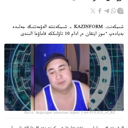
شىمكەنت. KAZINFORM - شىمكەنتتە الەۋمەتتىك جەلىدە
بەيادەپ ءسوز ايتقان ەر ادام 10 تاۋلىككە قاماۋعا الىندى
Фото: видеодан алынған скрин/ t.me/POLICE_of_KZ