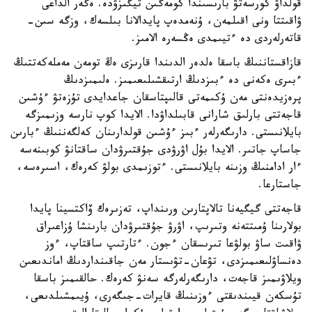
قولداۋ كورسەتۋ بارىسىندا كومەگىن تيگىزۋدە. ەگەر الداعى
ۋاقىتتا ونى اقىلمەن، ۇنەمدەپ پايدالانا بىلسەك، وزگە سىن-
قاتەرلەردى دە ءتيىمدى ەڭسەرە الامىز.
قازاقستاننىڭ باسقا ەلدەر الدىندا قارىزى ەڭ تومەن مەملەكەتتىڭ
ءبىرى ەكەنى دە ءبىزدىڭ ارتىقشىلىعىمىز. ەلىمىزدىڭ
پرەزيدەنتى مەن ۇكىمەتى قالىپتاسقان جاعدايدى تۇزەتۋ ءۇشىن
قاجەتتى بارلىق شارانى قابىلداۋدا. الايدا كوپ نارسە وزىمىزگە
بايلانىستى. دارىگەرلەر ءبىز ءۇشىن قولدارىنان كەلگەننىڭ ءبارىن
جاساپ جاتىر. الايدا بۇل اۋرۋدى جۇقتىرۋدان ساقتانۋ كوبىنەسە
ءار ادامنىڭ وزىنە بايلانىستى. ءتوزىمدى بولۋ كەرەك، اسىرەسە،
جاستارعا.
قاجەتتى گيگيەنا تالاپتارىن ورىنداپ، تەزىرەك ۆاكتسينا پايدا
بولارىنا ۇمىتتەنە وتىرىپ، اۋرۋ جۇقتىرۋدان بارىنشا ۇزاعىراق
ۋاقىت ساۋ بولۋعا تىرىسقان ءجون. ءتارتىپ ساقتاپ، ءوز
دەنساۋلىعىمىزدى، تۋعان-تۋىستار مەن جاقىنداردىڭ اماندىعىن
ويلاۋىمىز قاجەت، دارىگەرلەرگە سەنۋ كەرەك. حالقىمىز باسقا
تۇسكەن قيىندىقتى ءوزىنىڭ قايرات-جىگەرى، ۇيىمشىلدىعى،