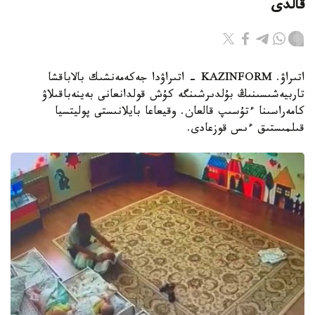
قالدى
اتىراۋ. KAZINFORM - اتىراۋدا جەكەمەنشىك بالاباقشا
تاربيەشىسىنىڭ بۇلدىرشىنگە كۇش قولدانعانى بەينەباقىلاۋ
كامەراسىنا ءتۇسىپ قالعان. وقيعاعا بايلانىستى پوليتسيا
قىلمىستىق ءىس قوزعادى.