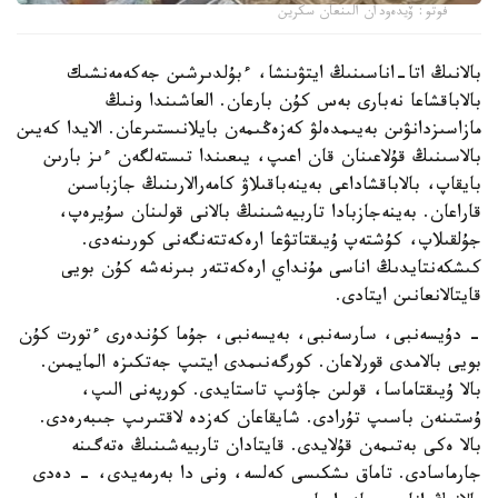
فوتو: ۆيدەودان الىنعان سكرين
بالانىڭ اتا-اناسىنىڭ ايتۋىنشا، ءبۇلدىرشىن جەكەمەنشىك
بالاباقشاعا نەبارى بەس كۇن بارعان. العاشىندا ونىڭ
مازاسىزدانۋىن بەيىمدەلۋ كەزەڭىمەن بايلانىستىرعان. الايدا كەيىن
بالاسىنىڭ قۇلاعىنان قان اعىپ، يىعىندا تىستەلگەن ءىز بارىن
بايقاپ، بالاباقشاداعى بەينەباقىلاۋ كامەرالارىنىڭ جازباسىن
قاراعان. بەينەجازبادا تاربيەشىنىڭ بالانى قولىنان سۇيرەپ،
جۇلقىلاپ، كۇشتەپ ۇيىقتاتۋعا ارەكەتتەنگەنى كورىنەدى.
كىشكەنتايدىڭ اناسى مۇنداي ارەكەتتەر بىرنەشە كۇن بويى
قايتالانعانىن ايتادى.
- دۇيسەنبى، سارسەنبى، بەيسەنبى، جۇما كۇندەرى ءتورت كۇن
بويى بالامدى قورلاعان. كورگەنىمدى ايتىپ جەتكىزە المايمىن.
بالا ۇيىقتاماسا، قولىن جاۋىپ تاستايدى. كورپەنى الىپ،
ۇستىنەن باسىپ تۇرادى. شايقاعان كەزدە لاقتىرىپ جىبەرەدى.
بالا ەكى بەتىمەن قۇلايدى. قايتادان تاربيەشىنىڭ ەتەگىنە
جارماسادى. تاماق ىشكىسى كەلسە، ونى دا بەرمەيدى، - دەدى