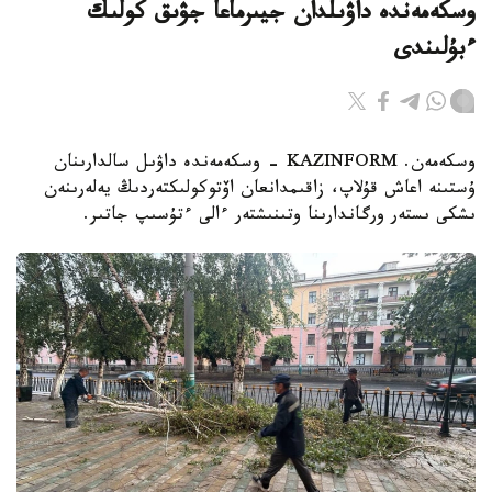
وسكەمەندە داۋىلدان جيىرماعا جۋىق كولىك
ءبۇلىندى
وسكەمەن. KAZINFORM - وسكەمەندە داۋىل سالدارىنان
ۇستىنە اعاش قۇلاپ، زاقىمدانعان اۆتوكولىكتەردىڭ يەلەرىنەن
ىشكى ىستەر ورگاندارىنا وتىنىشتەر ءالى ءتۇسىپ جاتىر.