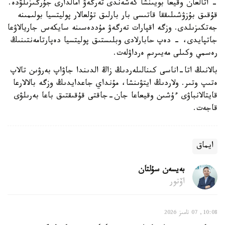
- اتالعان وقيعا بويىنشا كەشەندى تەرگەۋ امالدارى جۇرگىزىلۋدە.
قۇقىق بۇزۋشىلىققا قاتىسى بار بارلىق تۇلعالار پوليتسيا بولىمىنە
جەتكىزىلدى. وزگە اقپارات تەرگەۋ مۇددەسىنە سايكەس جاريالاۋعا
جاتپايدى، - دەپ حابارلادى وبلىستىق پوليتسيا دەپارتامەنتىنىڭ
رەسمي وكىلى مەيىرىم ەرداۋلەت.
بالانىڭ اتا-اناسى كىنالىلەردىڭ زاڭ الدىندا جاۋاپ بەرۋىن تالاپ
ەتىپ وتىر. ولاردىڭ ايتۋىنشا، مۇنداي جاعدايدىڭ وزگە بالالارعا
قايتالانباۋى ءۇشىن وقيعاعا جان-جاقتى قۇقىقتىق باعا بەرىلۋى
قاجەت.
ايماق
بەيسەن سۇلتان
اۆتور
10:08, 07 تامىز 2026