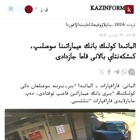
KAZINFORM
ق ز
ترەند:
2026-سايلاۋ
وقيعا
تاعايىنداۋ
اقوردا
14:28, 29 ماۋسىم 2020
الماتىدا كولىك بانك عيماراتىنا سوعىلىپ،
كىشكەنتاي بالانى قاعا جازدادى
الماتى. قازاقپارات - الماتىدا ءبىر-بىرىنە سوعىلعان ەكى
كولىكتىڭ ءبىرى بانك عيماراتىن قاعىپ توقتادى، دەپ
حابارلايدى قازاقپارات ءتىلشىسى.