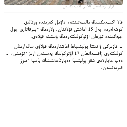
فوتو: وسكەمەن قالاسى اكىمدىگىنەن
قالا اكىمدىگىنىڭ مالىمەتىنشە، داۋىل كەزىندە ورتالىق
كوشەلەردە جەل 15 اعاشتى قۇلاتقان. ولاردىڭ ءبىرقاتارى جول
جيەگىندە تۇرعان اۆتوكولىكتەردىڭ ۇستىنە قۇلادى.
- قازىرگى ۋاقىتتا پوليتسياعا اعاشتاردىڭ قۇلاۋى سالدارىنان
كولىكتەرى زاقىمدانعان 17 اۆتوكولىك يەسىنەن ارىز ءتۇستى، -
دەپ حابارلادى شقو پوليتسيا دەپارتامەنتىنىڭ باسپا ءسوز
قىزمەتىنەن.
پوليتسياعا ءالى بارلىق زارداپ شەككەن كولىك يەلەرى جۇگىنىپ
ۇلگەرمەگەن بولۋى دا مۇمكىن.