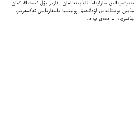
مەديتسينالىق ساراپتاما تاعايىندالعان. قازىر بۇل ءىستىڭ ءمان-
جايىن بوستاندىق اۋداندىق پوليتسيا باسقارماسى تەكسەرىپ
جاتىر»، - دەدى پ د.