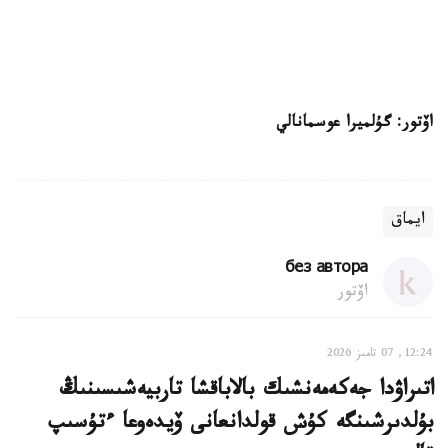
اۆتور: گۇلميرا عوسمانالي
ايماق
без автора
اۆتور
12:24, 07 تامىز 2026
اتىراۋدا جەكەمەنشىك بالاباقشا تاربيەشىسىنىڭ
بۇلدىرشىنگە كۇش قولدانعانى ۆيدەوعا ءتۇسىپ