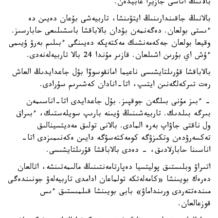
بالانىڭ اناسى جازيرا عابيدەن.
بالانىڭ جاقىندارىنىڭ ايتۋىنشا، تاربيەشى بۇعان دەيىن دە
ءىستى بولعان. دەگەنمەن بۇدان بالاباقشا باسشىلىعى حابارسىز.
وقيعا بولعان جەكەمەنشىك مەكتەپكە دەيىنگى ءبىلىم بەرۋ ۇيىمى
ءۇش اي بۇرىن اشىلعان. قازىر مۇندا 24 بالا تاربيەلەنەدى.
بالاباقشا قۇرىلتايشىسى ناعيما امانقوسوۆا بۇل جاعدايدىڭ العاش
رەت تىركەلگەنىن ايتىپ، اتا-انادان كەشىرىم سۇرادى.
- ءبىز مۇنى بىلگەن جوقپىز. بۇل جاعدايدى اتا-اناسىمەن
بىرگە بىلدىك. تاربيەشىنىڭ ۇيىنە بارىپ سويلەستىك، ءبىراق
ول ناقتى جاۋاپ بەرە المادى. بالانى تولىق مەديتسينالىق
تەكسەرۋدەن وتكىزۋگە كومەكتەسۋگە دايىن ەكەنىمىزدى اتا-
اناسىنا حابارلادىق، - دەدى بالاباقشا قۇرىلتايشىسى.
اتىراۋ وبلىستىق پوليتسيا دەپارتامەنتىنىڭ مالىمەتىنشە، اتالعان
دەرەك بويىنشا «كامەلەتكە تولماعان ادامدى تاربيەلەۋ جونىندەگى
مىندەتتەردى ورىنداماۋ» بابى بويىنشا قىلمىستىق ءىس
قوزعالعان.