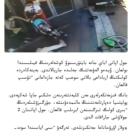
جول اپاتى اباي جانە بايتۇرسىنوۆ كوشەلەرىنىڭ قيىلىسىندا
بولعان. ۆيدەو الەۋمەتتىك جەلىدە جاريالاندى. بەينەكادردە
كولىكتىڭ ارباداعى بالانى سوعىپ كەتە جازداعانى ءتۇسىپ
قالعان.
بانك قىزمەتكەرلەرى مەن كليەنتتەرىنەن ەشكىم جاپا شەكپەدى.
پوليتسيا دەپارتامەنتىنىڭ مالىمدەۋىنشە، جۇرگىزۋشىلەردىڭ
ءبىرى كولىك تىزگىنىنەن ايرىلىپ قالعان. جول اپاتىنان 2
جولاۋشى جاراقات الدى.
«ولار اۋرۋحاناعا جەتكىزىلدى. تەرگەۋ ءىسى اياسىندا سوت-