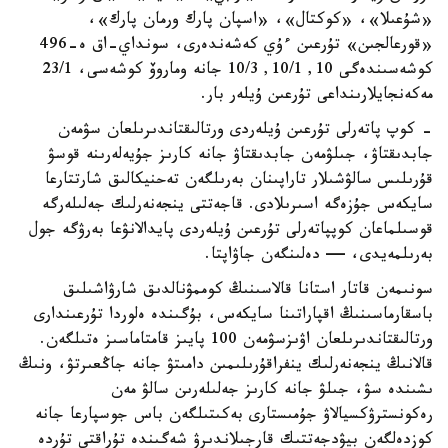
«شۇعىلا»، «كوكتال»، «اسپان پارك ورمان پارك»،
«قورعالجىن» تۇرعىن ءۇي كەشەندەرى، سونداي-اق ە-496
كوشەسىندەگى 10, 10/1, 10/3 جانە وماروۆ كوشەسى، 23/1
مەكەنجايلارىنداعى تۇرعىن ۇيلەر بار.
- كوپ پاتەرلى تۇرعىن ۇيلەردى ورتالىقتاندىرىلعان سۋمەن
جابدىقتاۋ، جىلۋمەن جابدىقتاۋ جانە كارىز جۇيەلەرىنە قوسۋ
قۇرىلىس سالۋشىلار تاراپىنان بەرىلگەن تەحنيكالىق شارتتارعا
سايكەس جۇزەگە اسىرىلادى. قاجەتتى ينجەنەرلىك جەلىلەرگە
قوسىلماعان كوپپاتەرلى تۇرعىن ۇيلەردى پايدالانۋعا بەرۋگە جول
بەرىلمەيدى، — دەلىنگەن جاۋاپتا.
سونىمەن قاتار استانا قالاسىنىڭ كوممۋنالدىق شارۋاشىلىق
باسقارماسىنىڭ اقپاراتىنا سايكەس، بۇگىندە ەلوردا تۇرعىندارى
ورتالىقتاندىرىلعان اۋىزسۋمەن 100 پايىز قامتاماسىز ەتىلگەن.
قالانىڭ ينجەنەرلىك ينفراقۇرىلىمىن دامىتۋ جانە جاڭعىرتۋ، ونىڭ
ىشىندە سۋ، جىلۋ جانە كارىز جەلىلەرىن سالۋ مەن
رەكونسترۋكسيالاۋ جۇمىستارى بەكىتىلگەن باس جوسپارعا جانە
كوزدەلگەن بيۋدجەتتىك قارجىلاندىرۋ شەگىندە تۇراقتى تۇردە