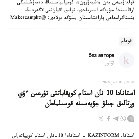
قولداۋىمەن مەن «شيەۆرون» كومپانياسىنىڭ دەمەۋشىلىگى
ارقاسىندا جۇزەگە اسىرىلدى. تولىق اقپاراتتى لاگەردىڭ
ينستاگرامداعى پاراقشاسىنان بىلۋگە بولادى: @Makercampkz
قوعام
без автора
اۆتور
22:08, 07 تامىز 2026
استانادا 10 نان استام كوپقاباتتى تۇرعىن ءۇي
ورتالىق جىلۋ جۇيەسىنە قوسىلماعان
استانا. KAZINFORM - استانادا 10-نان استام كوپپاتەرلى