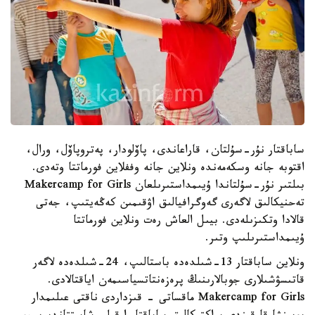
ساباقتار نۇر-سۇلتان، قاراعاندى، پاۆلودار، پەتروپاۆل، ورال،
اقتوبە جانە وسكەمەندە ونلاين جانە وففلاين فورماتتا وتەدى.
بىلتىر نۇر-سۇلتاندا ۇيىمداستىرىلعان Makercamp for Girls
تەحنيكالىق لاگەرى گەوگرافيالىق اۋقىمىن كەڭەيتىپ، جەتى
قالادا وتكىزىلەدى. بيىل العاش رەت ونلاين فورماتتا
ۇيىمداستىرىلىپ وتىر.
ونلاين ساباقتار 13-شىلدەدە باستالىپ، 24-شىلدەدە لاگەر
قاتىسۋشىلارى جوبالارىنىڭ پرەزەنتاتسياسىمەن اياقتالادى.
Makercamp for Girls ماقساتى - قىزداردى ناقتى عىلىمدار