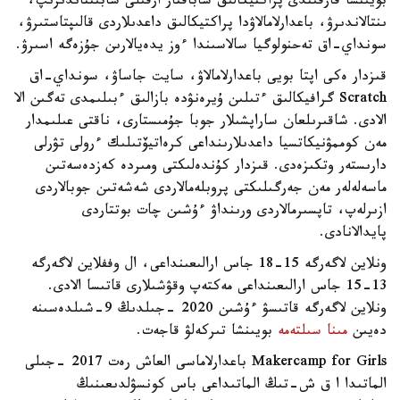
بويىنشا قارقىندى پراكتيكالىق ساباقتار ارقىلى شابىتتاندىرىپ،
ىنتالاندىرۋ، باعدارلامالاۋدا پراكتيكالىق داعدىلاردى قالىپتاستىرۋ،
سونداي-اق تەحنولوگيا سالاسىندا ءوز يدەيالارىن جۇزەگە اسىرۋ.
قىزدار ەكى اپتا بويى باعدارلامالاۋ، سايت جاساۋ، سونداي-اق
Scratch گرافيكالىق ءتىلىن ۇيرەنۋدە بازالىق ءبىلىمدى تەگىن الا
الادى. شاقىرىلعان ساراپشىلار جوبا جۇمىستارى، ناقتى عىلىمدار
مەن كوممۋنيكاتسيا داعدىلارىنداعى كرەاتيۆتىلىك ءرولى تۋرلى
دارىستەر وتكىزەدى. قىزدار كۇندەلىكتى ومىردە كەزدەسەتىن
ماسەلەلەر مەن جەرگىلىكتى پروبلەمالاردى شەشەتىن جوبالاردى
ازىرلەپ، تاپسىرمالاردى ورىنداۋ ءۇشىن چات بوتتاردى
پايدالانادى.
ونلاين لاگەرگە 15-18 جاس ارالىعىنداعى، ال وففلاين لاگەرگە
13-15 جاس ارالىعىنداعى مەكتەپ وقۋشىلارى قاتىسا الادى.
ونلاين لاگەرگە قاتىسۋ ءۇشىن 2020 -جىلدىڭ 9-شىلدەسىنە
دەيىن
مىنا سىلتەمە
بويىنشا تىركەلۋ قاجەت.
Makercamp for Girls باعدارلاماسى العاش رەت 2017 -جىلى
الماتىدا ا ق ش-تىڭ الماتىداعى باس كونسۋلدىعىنىڭ