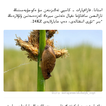
استانا. قازاقپارات - كاسپي تەڭىزىنەن سۋ ەكوجۇيەسىنىڭ
تازالىعىن ساقتاۋعا ىقپال ەتەتىن سيرەك كەزدەسەتىن ۇلۋلاردىڭ
ءبىر ءتۇرى انىقتالدى، دەپ حابارلايدى 24KZ.
Фото: instagaram/akzhaiyk_oopt