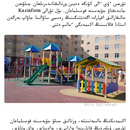
تۇرعىن ءۇي ءالى كۇنگە دەيىن ورتالىقتاندىرىلعان جىلۋمەن
جابدىقتاۋ جۇيەسىنە قوسىلماعان. بۇل تۋرالى Kazinform
حالىقارالىق اقپارات اگەنتتىگىنىڭ رەسمي ساۋالىنا جاۋاپ بەرگەن
استانا قالاسىنىڭ اكىمدىگى ءمالىم ەتتى.
Фото: БҚО әкімдігі
اكىمدىكتىڭ مالىمەتىنشە، ورتالىق جىلۋ جۇيەسىنە قوسىلماعان
تۇرعىن ۇيلەردىڭ قاتارىندا «ارابي»، «ادينا»، «اق وتاۋ»،