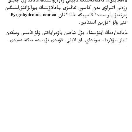
«اقجايىق» مەملەكەتتىك تابيعي رەزەرۆاتىنىڭ ماماندارى جايىق
وزەنى اتىراۋى مەن كاسپي تەڭىزى جاعالاۋىنىڭ بيوالۋانتۇرلىلىگىن
زەرتتەۋ بارىسىندا كاسپيگە عانا ءتان Pyrgohydrobia conica
اتتى ۇلۋ ءتۇرىن انىقتادى.
مامانداردىڭ ايتۋىنشا، بۇل شاعىن باۋىراياقتى ۇلۋ قامىس وسكەن
تاياز سۋلاردا، سونداي-اق لايلى-قۇمدى تۇبىندە مەكەندەيدى.
ول سۋ ەكوجۇيەسىنىڭ ەكولوگيالىق جاعدايىن كورسەتەتىن
ماڭىزدى ينديكاتورلاردىڭ ءبىرى سانالادى. ۇلۋ كولەمى جاعىنان
كىشكەنتاي بولعانىمەن، تابيعي ورتا ءۇشىن ماڭىزى زور. ول
ورگانيكالىق قالدىقتارمەن جانە ميكروسكوپيالىق بالدىرلارمەن
قورەكتەنىپ، سۋدىڭ تابيعي تازارۋىنا ىقپال ەتەدى. سونىمەن
قاتار بالىقتار مەن سۋ قۇستارى ءۇشىن قورەك تىزبەگىنىڭ
ماڭىزدى بولىگى بولىپ تابىلادى، دەپ اتاپ ءوتتى «اقجايىق»
مەملەكەتتىك تابيعي رەزەرۆاتىنىڭ قىزمەتكەرلەرى.
قوعام