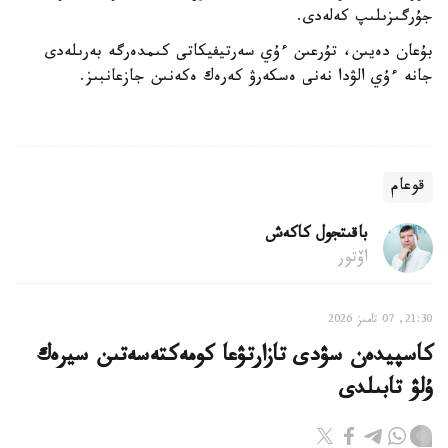
جۇرگىزىلىپ كەلەدى.
بۇعان دەيىن، تۇرعىن ءۇي سەرتيفيكاتى كىمدەرگە بەرىلەدى
جانە ءۇي الۋدا نەنى ەسكەرۋ كەرەك ەكەنىن جازعانبىز.
قوعام
باقىتجول كاكەش
اۆتور
21:30, 07 تامىز 2026
كاسپيدەن سۋدى تازارتۋعا كومەكتەسەتىن سيرەك
ۇلۋ تابىلدى