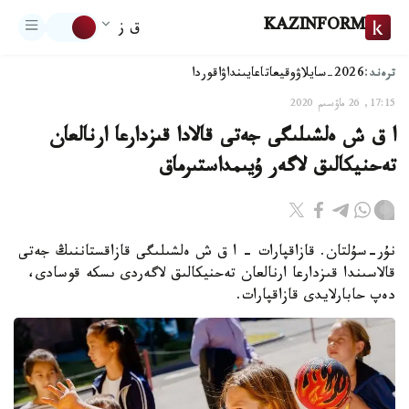
KAZINFORM
ق ز
ترەند:
2026-سايلاۋ
وقيعا
تاعايىنداۋ
اقوردا
17:15, 26 ماۋسىم 2020
ا ق ش ەلشىلىگى جەتى قالادا قىزدارعا ارنالعان
تەحنيكالىق لاگەر ۇيىمداستىرماق
نۇر-سۇلتان. قازاقپارات - ا ق ش ەلشىلىگى قازاقستاننىڭ جەتى
قالاسىندا قىزدارعا ارنالعان تەحنيكالىق لاگەردى ىسكە قوسادى،
دەپ حابارلايدى قازاقپارات.