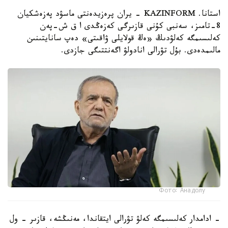
استانا. KAZINFORM - يران پرەزيدەنتى ماسۋد پەزەشكيان
8-تامىز، سەنبى كۇنى قازىرگى كەزەڭدى ا ق ش-پەن
كەلىسىمگە كەلۋدىڭ «ەڭ قولايلى ۋاقىتى» دەپ سانايتىنىن
مالىمدەدى. بۇل تۋرالى انادولۋ اگەنتتىگى جازدى.
Фото: Анадолу
- ادامدار كەلىسىمگە كەلۋ تۋرالى ايتقاندا، مەنىڭشە، قازىر - ول