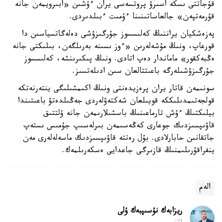
قۇجاتتى ىسكە اسىرۋ پروتسەسى يران ءۇشىن «ابىرويمەن جانە
قۇرمەتپەن» جالعاساتىنىنا ءۇمىت ءبىلدىردى.
پەزەشكيان يراننىڭ كەلىسسوز جۇرگىزۋشى دەلەگاتسياسىن دا
قورعاپ، ونىڭ مۇشەلەرىن «ءوز ىسىنە بەرىلگەن، بىلىكتى جانە
ەڭبەكقور» ماماندار دەپ اتادى. ونىڭ پىكىرىنشە، كەلىسسوز
جۇرگىزۋشىلەرگە باعىتتالعان سىن ادىلەتسىز.
سونىمەن قاتار يران پرەزيدەنتى ونىڭ اكىمشىلىگى ينتەرنەتكە
قولجەتىمدىلىككە قويىلعان شەكتەۋلەردى جەڭىلدەتۋ باعىتىندا
بيلىكتىڭ ءۇش تارماعىنىڭ باسشىلارىمەن جانە ۇلتتىق
قاۋىپسىزدىك جوعارى كەڭەسىمەن بىرلەسىپ جۇمىس ىستەپ
جاتقانىن حابارلادى. بۇل رەتتە قاۋىپسىزدىك ماسەلەلەرى مەن
ينفراقۇرىلىمنىڭ قازىرگى جاعدايى ەسكەرىلمەك.
الەم
ريزابەك نۇسىپبەك ۇلى