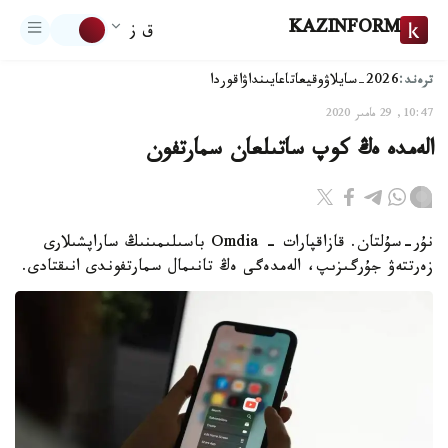
KAZINFORM
ق ز
ترەند:
2026-سايلاۋ
وقيعا
تاعايىنداۋ
اقوردا
10:47, 29 مامىر 2020
الەمدە ەڭ كوپ ساتىلعان سمارتفون
نۇر-سۇلتان. قازاقپارات - Omdia باسىلىمىنىڭ ساراپشىلارى
زەرتتەۋ جۇرگىزىپ، الەمدەگى ەڭ تانىمال سمارتفوندى انىقتادى.