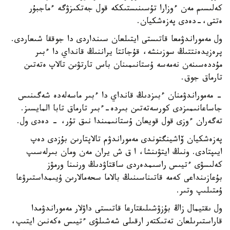
كەلىسىم مەن ءوزارا تۇسىنىستىككە قول جەتكىزۋگە ءماجبۇر
ەتتى،-دەدى پەزەشكيان.
ول مەموراندۋمعا قاتىستى ايتىلعان سىنداردى دا جوققا شىعاردى.
پرەزيدەنتتىڭ سوزىنشە، قۇجاتتا يراننىڭ قانداي دا ءبىر
مۇددەسىنەن نەمەسە ۇستانىمىنان باس تارتۋىن تالاپ ەتەتىن
تارماق جوق.
- مەموراندۋمنان ءبىزدىڭ قانداي دا ءبىر ماسەلەدە شەگىنىس
جاساعانىمىزدى كورسەتەتىن بىردە-ءبىر تارماق تابا المايسىز.
تەگەران ءوزى قول قويعان ۇستانىمىندا نىق تۇر، - دەدى ول.
پەزەشكيان ۆاشينگتوندى مەموراندۋم تالاپتارىن بۇزدى دەپ
ايىپتادى. ونىڭ ايتۋىنشا، ا ق ش يران مەن ومان بىرلەسىپ
كەلىسۋى ءتيىس راسىمدەردى ساقتاۋدىڭ ورنىنا ورمۋز
بۇعازىنداعى كەمە قاتىناسىنىڭ بالاما سحەمالارىن ۇيىمداستىرۋعا
ۇمتىلىپ وتىر.
ول ىقتيمال زاڭ بۇزۋشىلىقتارعا قاتىستى داۋلار مەموراندۋمدا
قاراستىرىلعان تەتىكتەر ارقىلى شەشىلۋى ءتيىس ەكەنىن ايتىپ،