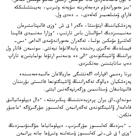
- بۇل ماسەلەلەردى تەك سوعىس ارقىلى شەشۋ مۇمكىن ەمەس.
ءبىز مەموراندۋم ەرەجەلەرىنە سۇيەنە وتىرىپ، بەيبىتشىلىككە
قاراي ۇمتىلعىمىز كەلەدى، - دەدى ول.
پەزەشكياننىڭ ايتۋىنشا، ەگەر ا ق ش ءوزى قالىپتاستىرعان
سەنىمسىزدىك احۋالىنان باس تارتىپ، ءوزارا سەنىمدى قالپىنا
كەلتىرۋ مۇمكىن بولسا، تەگەران مەموراندۋمدى الداعى ءىس-
قيمىلدىڭ نەگىزى رەتىندە پايدالانۋعا نيەتتى. سونىمەن قاتار ول
يراننىڭ ۆاشينگتوندى ءالى دە «سەنىم ارتۋعا بولمايتىن» تاراپ
دەپ سانايتىنىن جەتكىزدى.
يرنا رەسمي اقپارات اگەنتتىگى جاريالاعان مالىمدەمەسىندە
پەزەشكيان ديالوگ تەگەراننىڭ ۆاشينگتونعا قاتىستى بۇرىننان
قالىپتاسقان ۇستانىمىن وزگەرتپەگەنىن ايتتى.
سونداي-اق يران پرەزيدەنتىنىڭ پىكىرىنشە، ءدال ديپلوماتيالىق
قادامدار ۆاشينگتوندى تەگەرانمەن كەلىسسوز جۇرگىزۋگە ءماجبۇر
ەتكەن.
- ءبىزدىڭ كەلىسسوز جۇرگىزىپ، ديپلوماتياعا جۇگىنۋىمىزدىڭ
ءوزى ا ق ش-تى كەلىسسوز ۇستەلىنە وتىرۋعا جانە يرانمەن