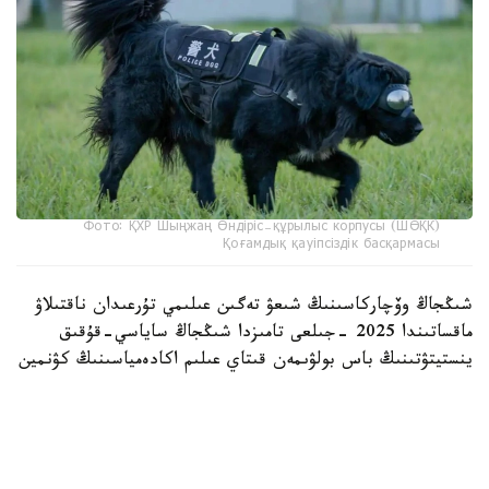
Фото: ҚХР Шыңжаң Өндіріс-құрылыс корпусы (ШӨҚК)
Қоғамдық қауіпсіздік басқармасы
شىڭجاڭ وۆچاركاسىنىڭ شىعۋ تەگىن عىلىمي تۇرعىدان ناقتىلاۋ
ماقساتىندا 2025 -جىلعى تامىزدا شىڭجاڭ ساياسي-قۇقىق
ينستيتۋتىنىڭ باس بولۋىمەن قىتاي عىلىم اكادەمياسىنىڭ كۋنمين
زوولوگيا ينستيتۋتى جانە شوقك قىزمەتتىك يتتەر ورتالىعى
بىرلەسىپ، «شىڭجاڭ وۆچاركاسىنىڭ تۇقىمدىق تازالىعىن ساقتاۋ
جانە ولاردى قىزمەتتىك يت رەتىندە ىرىكتەۋدىڭ نەگىزگى
تەحنولوگيالارىن ازىرلەۋ مەن قولدانۋ» جوباسىن ىسكە قوسقان