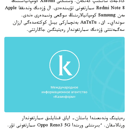
گادجەت ساتىلىپ كەتكەن. ۇشتىكتى Xiaomi كومپانياسىنىڭ
Redmi Note 8 سمارتفونى تۇيىندەدى. ال ۇزدىك وندىققا Apple
مەن Samsung كومپانيالارىنىڭ سوڭعى ونىمدەرى ەندى.
سونداي- اق، AnTuTu بەنچماركى بيىل كوكتەمدەگى ارزان
سەگمەنتتى ۇزدىك سمارتفوندار رەيتينگىن جاڭارتتى.
رەيتينگ وندىعىندا باستان- اياق قىتايلىق سمارتفوندار
ورنالاسقان. ءبىرىنشى ورىندا Oppo Reno3 5G سمارتفونى تۇر.