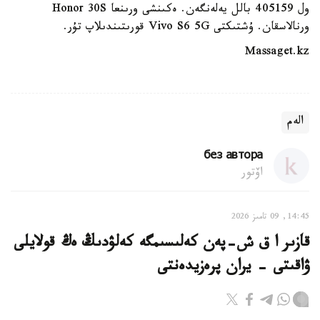
ول 405159 بالل يەلەنگەن. ەكىنشى ورىنعا Honor 30S
ورنالاسقان. ۇشتىكتى Vivo S6 5G قورىتىندىلاپ تۇر.
Massaget.kz
الەم
без автора
اۆتور
14:45, 09 تامىز 2026
قازىر ا ق ش-پەن كەلىسىمگە كەلۋدىڭ ەڭ قولايلى
ۋاقىتى - يران پرەزيدەنتى