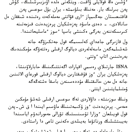
ءۇشىن ەڭ قولايلى ۋاقىت. ويتكەنى ەلدە اۋىزبىرشىلىك، كۇش
پەن بىرلىك بار. مەنىڭ بىلۋىمشە، يران بۇل سوعىس پەن
قاقتىعىستان جەڭىمپاز ءارى قۋاتتى مەملەكەت رەتىندە شىققان ەل
سانالادى، - دەدى ماسۋد پەزەشكيان پرەزيدەنت قىزمەتىنە
كىرىسكەننەن بەرگى ەكىنشى باسپا ءسوز ءماسليحاتىندا.
ول قازىرگى جاعداي كەلىسىمگە قول جەتكىزۋگە جانە
شەشىلمەگەن ماسەلەلەردى ديالوگ ارقىلى رەتتەۋگە مۇمكىندىك
بەرەتىنىن اتاپ ءوتتى.
ISNA جارتىلاي رەسمي اقپارات اگەنتتىگىنىڭ حابارلاۋىنشا،
پەزەشكيان يران ءوز قۇقىقتارىن ديالوگ ارقىلى قورعاي الاتىنىن
جانە ەل مەن حالىقتىڭ مۇددەسىنەن باسقا ەشتەڭەگە
ۇمتىلمايتىنىن ايتتى.
ونىڭ سوزىنشە، داۋلاردى تەك سوعىس ارقىلى شەشۋ مۇمكىن
ەمەس. پرەزيدەنت ءوز ۇكىمەتىنىڭ ماۋسىم ايىندا ا ق ش-پەن
قول قويىلعان ءوزارا تۇسىنىستىك تۋرالى مەموراندۋم اياسىندا
بەيبىتشىلىك ورناتۋعا بەيىلدى ەكەنىن تاعى دا راستادى.