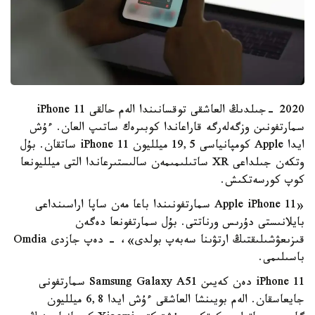
2020 -جىلدىڭ العاشقى توقسانىندا الەم حالقى iPhone 11
سمارتفونىن وزگەلەرگە قاراعاندا كوبىرەك ساتىپ العان. ءۇش
ايدا Apple كومپانياسى 19,5 ميلليون iPhone 11 ساتقان. بۇل
وتكەن جىلداعى XR ساتىلىمىمەن سالىستىرعاندا التى ميلليونعا
كوپ كورسەتكىش.
«Apple iPhone 11 سمارتفونىندا باعا مەن ساپا اراسىنداعى
بايلانىستى دۇرىس ورناتتى. بۇل سمارتفونعا دەگەن
قىزىعۋشىلىقتىڭ ارتۋىنا سەبەپ بولدى»، - دەپ جازدى Omdia
باسىلىمى.
iPhone 11 دەن كەيىن Samsung Galaxy A51 سمارتفونى
جايعاسقان. الەم بويىنشا العاشقى ءۇش ايدا 6,8 ميلليون