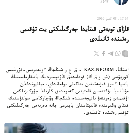
اۆتور
17:24, 08 تامىز 2026
قازاق توبەتى قىتايدا جەرگىلىكتى يت تۇقىمى
رەتىندە تانىلدى
استانا. KAZINFORM – ق ح ر شىڭجاڭ ءوندىرىس-قۇرىلىس
كورپۋسى (ش و ق ك) قوعامدىق قاۋىپسىزدىك باسقارماسىنىڭ
باسپا ءسوز قىزمەتىنەن بەلگىلى بولعانداي، ميلليونداعان
مۋتاتسيا نۇكتەسىن قامتيتىن گەنومدىق كارتاعا جۇرگىزىلگەن
اۋقىمدى زەرتتەۋ ناتيجەسىندە شىڭجاڭ وۆچاركاسى سولتۇستىك
قىتاي وڭىرىندە قالىپتاسقان بايىرعى جانە دەربەس جەرگىلىكتى
تۇقىم رەتىندە تانىلدى.