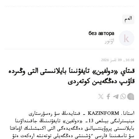
الەم
без автора
اۆتور
16:08, 09 تامىز 2026
قىتاي «دولفين» تايفۋنىنا بايلانىستى التى وڭىردە
قاۋىپ دەڭگەيىن كوتەردى
استانا. KAZINFORM - قىتايدىڭ سۋ رەسۋرستارى
مينيسترلىگى بيىلعى 13- «دولفين» تايفۋنىنىڭ جاقىنداۋىنا
بايلانىستى پروۆينتسيالىق دەڭگەيدەگى التى اكىمشىلىك اۋماقتا
سۋ تاسقىنىنا قارسى ءۇشىنشى دەڭگەيلى توتەنشە ارەكەت ەتۋ