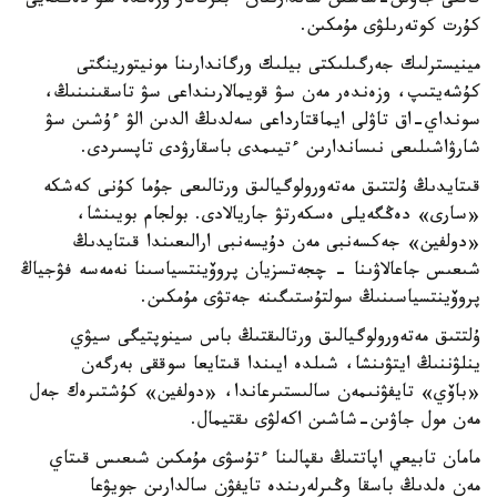
قاتتى جاۋىن-شاشىن سالدارىنان ءبىرقاتار وزەندە سۋ دەڭگەيى
كۇرت كوتەرىلۋى مۇمكىن.
مينيسترلىك جەرگىلىكتى بيلىك ورگاندارىنا مونيتورينگتى
كۇشەيتىپ، وزەندەر مەن سۋ قويمالارىنداعى سۋ تاسقىنىنىڭ،
سونداي-اق تاۋلى ايماقتارداعى سەلدىڭ الدىن الۋ ءۇشىن سۋ
شارۋاشىلىعى نىساندارىن ءتيىمدى باسقارۋدى تاپسىردى.
قىتايدىڭ ۇلتتىق مەتەورولوگيالىق ورتالىعى جۇما كۇنى كەشكە
«سارى» دەڭگەيلى ەسكەرتۋ جاريالادى. بولجام بويىنشا،
«دولفين» جەكسەنبى مەن دۇيسەنبى ارالىعىندا قىتايدىڭ
شىعىس جاعالاۋىنا - چجەتسزيان پروۆينتسياسىنا نەمەسە فۋجياڭ
پروۆينتسياسىنىڭ سولتۇستىگىنە جەتۋى مۇمكىن.
ۇلتتىق مەتەورولوگيالىق ورتالىقتىڭ باس سينوپتيگى سيۋي
ينلۋننىڭ ايتۋىنشا، شىلدە ايىندا قىتايعا سوققى بەرگەن
«باۆي» تايفۋنىمەن سالىستىرعاندا، «دولفين» كۇشتىرەك جەل
مەن مول جاۋىن-شاشىن اكەلۋى ىقتيمال.
مامان تابيعي اپاتتىڭ ىقپالىنا ءتۇسۋى مۇمكىن شىعىس قىتاي
مەن ەلدىڭ باسقا وڭىرلەرىندە تايفۋن سالدارىن جويۋعا