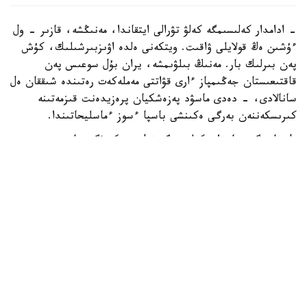
- ادامدار كەلىسىمگە كەلۋ تۋرالى ايتقاندا، مەنىڭشە، قازىر - ول
ءۇشىن ەڭ قولايلى ۋاقىت. ويتكەنى ەلدە اۋىزبىرشىلىك، كۇش
پەن بىرلىك بار. مەنىڭ بىلۋىمشە، يران بۇل سوعىس پەن
قاقتىعىستان جەڭىمپاز ءارى قۋاتتى مەملەكەت رەتىندە شىققان ەل
سانالادى، - دەدى ماسۋد پەزەشكيان پرەزيدەنت قىزمەتىنە
كىرىسكەننەن بەرگى ەكىنشى باسپا ءسوز ءماسليحاتىندا.
ول قازىرگى جاعداي كەلىسىمگە قول جەتكىزۋگە جانە
شەشىلمەگەن ماسەلەلەردى ديالوگ ارقىلى رەتتەۋگە مۇمكىندىك
بەرەتىنىن اتاپ ءوتتى.
ISNA جارتىلاي رەسمي اقپارات اگەنتتىگىنىڭ حابارلاۋىنشا،
پەزەشكيان يران ءوز قۇقىقتارىن ديالوگ ارقىلى قورعاي الاتىنىن
جانە ەل مەن حالىقتىڭ مۇددەسىنەن باسقا ەشتەڭەگە
ۇمتىلمايتىنىن ايتتى.
ونىڭ سوزىنشە، داۋلاردى تەك سوعىس ارقىلى شەشۋ مۇمكىن
ەمەس. پرەزيدەنت ءوز ۇكىمەتىنىڭ ماۋسىم ايىندا ا ق ش-پەن