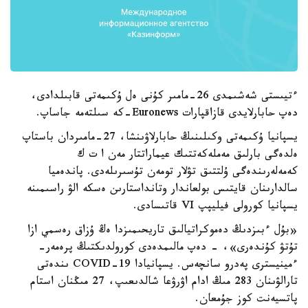
ءتيىستى شەشىمدى 26-مامىر كۇنى ەل ۇكىمەتى قابىلدادى،
دەپ حابارلايدى قازاقپارات Euronews-كە سىلتەمە جاساپ.
يسپانيا ۇكىمەتى وكىلىنىڭ حابارلاۋىنشا، 27-مامىردان باستاپ
ەلدەگى بارلىق مەملەكەتتىك عيماراتتار مەن ا ت ك
كەمەلەرىندەگى ۇلتتىق تۋلار تومەن تۇسىرىلەدى. پاندەميا
سالدارىنان قايتىس بولعاندار وتانداستارىن ەسكە الۋ راسىمىنە
يسپانيا كورولى فيليپپ VI قاتىسادى.
«بۇل ءبىزدىڭ دەموكراتيالىق تاريحىمىزدا ەڭ ۇزاق رەسمي ازا
تۇتۋ كۇندەرى»، - دەپ مالىمدەدى كورولدىكتىڭ پرەمەر-
ءمينيسترى پەدرو سانچەس. يسپانيادا COVID-19 ىندەتى
تارالۋىنان 283 مىڭ ادام اۋرۋعا شالدىعىپ، 27 مىڭنان استام
پاتسيەنت كوز جۇمعان.