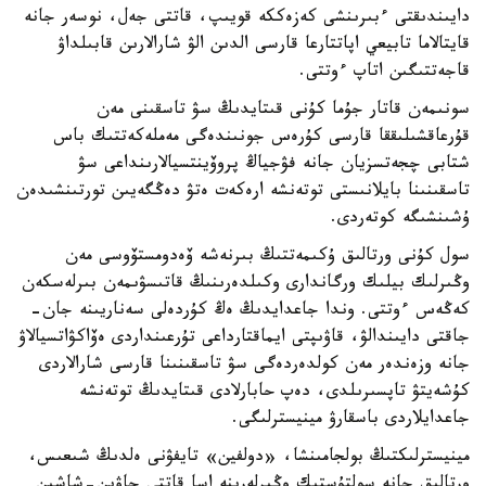
دايىندىقتى ءبىرىنشى كەزەككە قويىپ، قاتتى جەل، نوسەر جانە
قايتالاما تابيعي اپاتتارعا قارسى الدىن الۋ شارالارىن قابىلداۋ
قاجەتتىگىن اتاپ ءوتتى.
سونىمەن قاتار جۇما كۇنى قىتايدىڭ سۋ تاسقىنى مەن
قۇرعاقشىلىققا قارسى كۇرەس جونىندەگى مەملەكەتتىك باس
شتابى چجەتسزيان جانە فۋجياڭ پروۆينتسيالارىنداعى سۋ
تاسقىنىنا بايلانىستى توتەنشە ارەكەت ەتۋ دەڭگەيىن تورتىنشىدەن
ۇشىنشىگە كوتەردى.
سول كۇنى ورتالىق ۇكىمەتتىڭ بىرنەشە ۆەدومستۆوسى مەن
وڭىرلىك بيلىك ورگاندارى وكىلدەرىنىڭ قاتىسۋىمەن بىرلەسكەن
كەڭەس ءوتتى. وندا جاعدايدىڭ ەڭ كۇردەلى سەناريىنە جان-
جاقتى دايىندالۋ، قاۋىپتى ايماقتارداعى تۇرعىنداردى ەۆاكۋاتسيالاۋ
جانە وزەندەر مەن كولدەردەگى سۋ تاسقىنىنا قارسى شارالاردى
كۇشەيتۋ تاپسىرىلدى، دەپ حابارلادى قىتايدىڭ توتەنشە
جاعدايلاردى باسقارۋ مينيسترلىگى.
مينيسترلىكتىڭ بولجامىنشا، «دولفين» تايفۋنى ەلدىڭ شىعىس،
ورتالىق جانە سولتۇستىك وڭىرلەرىنە اسا قاتتى جاۋىن-شاشىن