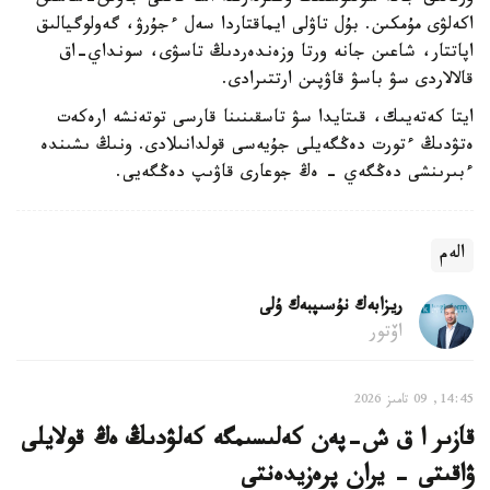
اكەلۋى مۇمكىن. بۇل تاۋلى ايماقتاردا سەل ءجۇرۋ، گەولوگيالىق
اپاتتار، شاعىن جانە ورتا وزەندەردىڭ تاسۋى، سونداي-اق
قالالاردى سۋ باسۋ قاۋپىن ارتتىرادى.
ايتا كەتەيىك، قىتايدا سۋ تاسقىنىنا قارسى توتەنشە ارەكەت
ەتۋدىڭ ءتورت دەڭگەيلى جۇيەسى قولدانىلادى. ونىڭ ىشىندە
ءبىرىنشى دەڭگەي - ەڭ جوعارى قاۋىپ دەڭگەيى.
الەم
ريزابەك نۇسىپبەك ۇلى
اۆتور
14:45, 09 تامىز 2026
قازىر ا ق ش-پەن كەلىسىمگە كەلۋدىڭ ەڭ قولايلى
ۋاقىتى - يران پرەزيدەنتى