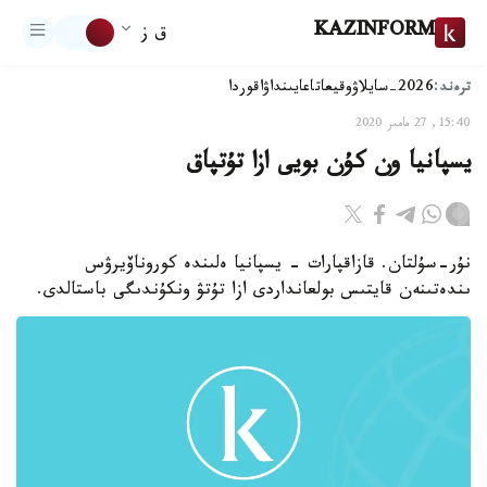
KAZINFORM
ق ز
ترەند:
2026-سايلاۋ
وقيعا
تاعايىنداۋ
اقوردا
15:40, 27 مامىر 2020
يسپانيا ون كۇن بويى ازا تۇتپاق
نۇر-سۇلتان. قازاقپارات - يسپانيا ەلىندە كوروناۆيرۋس
ىندەتىنەن قايتىس بولعانداردى ازا تۇتۋ ونكۇندىگى باستالدى.