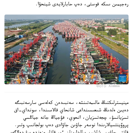
رەجيمىن ىسكە قوستى، دەپ حابارلايدى شينحۋا.
Фото: Xinhua
مينيسترلىكتىڭ مالىمەتىنشە، سەنبىدەن كەلەسى سارسەنبىگە
دەيىن ەلدىڭ شىعىسىنداعى شانحاي قالاسىندا، سونداي-اق
تسزيانسۋ، چجەتسزيان، انحوي، فۋجياڭ جانە جياڭسي
پروۆينتسيالارىندا نوسەر جاۋىن جاۋادى دەپ بولجانىپ وتىر.