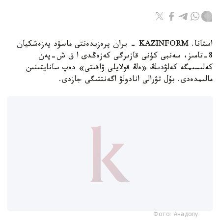
استانا. KAZINFORM - يران پرەزيدەنتى ماسۋد پەزەشكيان
8-تامىز، سەنبى كۇنى قازىرگى كەزەڭدى ا ق ش-پەن
كەلىسىمگە كەلۋدىڭ «ەڭ قولايلى ۋاقىتى» دەپ سانايتىنىن
مالىمدەدى. بۇل تۋرالى انادولۋ اگەنتتىگى جازدى.
Фото: Анадолу