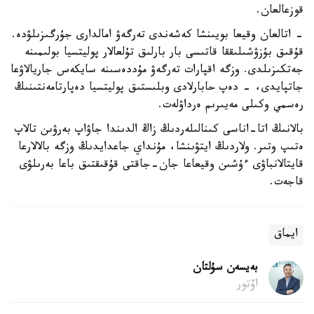
قوزعالعان.
- اتالعان وقيعا بويىنشا كەشەندى تەرگەۋ امالدارى جۇرگىزىلۋدە.
قۇقىق بۇزۋشىلىققا قاتىسى بار بارلىق تۇلعالار پوليتسيا بولىمىنە
جەتكىزىلدى. وزگە اقپارات تەرگەۋ مۇددەسىنە سايكەس جاريالاۋعا
جاتپايدى، - دەپ حابارلادى وبلىستىق پوليتسيا دەپارتامەنتىنىڭ
رەسمي وكىلى مەيىرىم ەرداۋلەت.
بالانىڭ اتا-اناسى كىنالىلەردىڭ زاڭ الدىندا جاۋاپ بەرۋىن تالاپ
ەتىپ وتىر. ولاردىڭ ايتۋىنشا، مۇنداي جاعدايدىڭ وزگە بالالارعا
قايتالانباۋى ءۇشىن وقيعاعا جان-جاقتى قۇقىقتىق باعا بەرىلۋى
قاجەت.
ايماق
بەيسەن سۇلتان
اۆتور