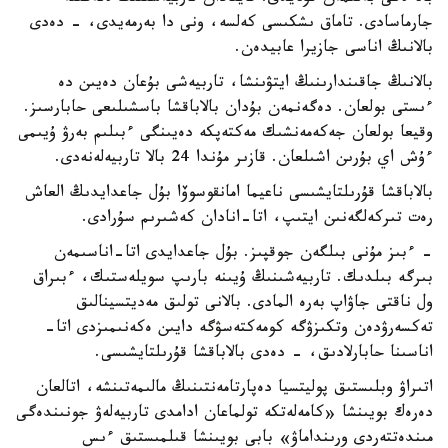
جارماسادى. تاماق ىشكىسى كەلسە، ونى دا بەرمەيدى، - دەدى
بالانىڭ اناسى جازيرا عابيدەن.
بالانىڭ جاقىندارىنىڭ ايتۋىنشا، تاربيەشى بۇعان دەيىن دە
ءىستى بولعان. دەگەنمەن بۇدان بالاباقشا باسشىلىعى حابارسىز.
وقيعا بولعان جەكەمەنشىك مەكتەپكە دەيىنگى ءبىلىم بەرۋ ۇيىمى
ءۇش اي بۇرىن اشىلعان. قازىر مۇندا 24 بالا تاربيەلەنەدى.
بالاباقشا قۇرىلتايشىسى ناعيما امانقوسوۆا بۇل جاعدايدىڭ العاش
رەت تىركەلگەنىن ايتىپ، اتا-انادان كەشىرىم سۇرادى.
- ءبىز مۇنى بىلگەن جوقپىز. بۇل جاعدايدى اتا-اناسىمەن
بىرگە بىلدىك. تاربيەشىنىڭ ۇيىنە بارىپ سويلەستىك، ءبىراق
ول ناقتى جاۋاپ بەرە المادى. بالانى تولىق مەديتسينالىق
تەكسەرۋدەن وتكىزۋگە كومەكتەسۋگە دايىن ەكەنىمىزدى اتا-
اناسىنا حابارلادىق، - دەدى بالاباقشا قۇرىلتايشىسى.
اتىراۋ وبلىستىق پوليتسيا دەپارتامەنتىنىڭ مالىمەتىنشە، اتالعان
دەرەك بويىنشا «كامەلەتكە تولماعان ادامدى تاربيەلەۋ جونىندەگى
مىندەتتەردى ورىنداماۋ» بابى بويىنشا قىلمىستىق ءىس