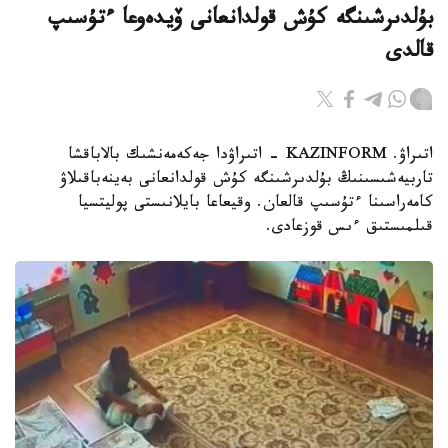
بۇلدىرشىنگە كۇش قولدانعانى ۆيدەوعا ءتۇسىپ
قالدى
اتىراۋ. KAZINFORM - اتىراۋدا جەكەمەنشىك بالاباقشا
تاربيەشىسىنىڭ بۇلدىرشىنگە كۇش قولدانعانى بەينەباقىلاۋ
كامەراسىنا ءتۇسىپ قالعان. وقيعاعا بايلانىستى پوليتسيا
قىلمىستىق ءىس قوزعادى.