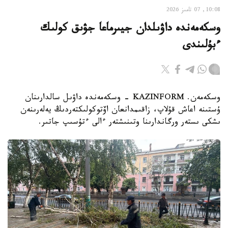
10:08, 07 تامىز 2026
وسكەمەندە داۋىلدان جيىرماعا جۋىق كولىك
ءبۇلىندى
وسكەمەن. KAZINFORM - وسكەمەندە داۋىل سالدارىنان
ۇستىنە اعاش قۇلاپ، زاقىمدانعان اۆتوكولىكتەردىڭ يەلەرىنەن
ىشكى ىستەر ورگاندارىنا وتىنىشتەر ءالى ءتۇسىپ جاتىر.