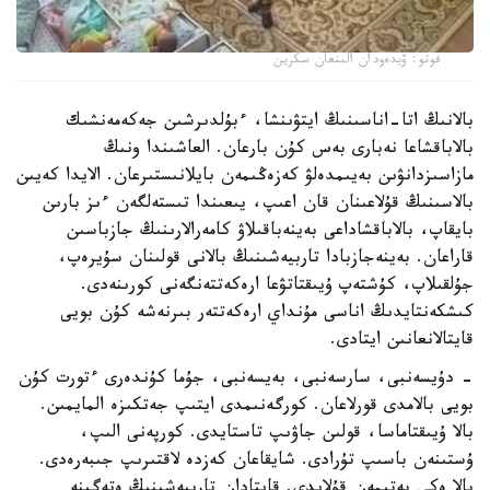
فوتو: ۆيدەودان الىنعان سكرين
بالانىڭ اتا-اناسىنىڭ ايتۋىنشا، ءبۇلدىرشىن جەكەمەنشىك
بالاباقشاعا نەبارى بەس كۇن بارعان. العاشىندا ونىڭ
مازاسىزدانۋىن بەيىمدەلۋ كەزەڭىمەن بايلانىستىرعان. الايدا كەيىن
بالاسىنىڭ قۇلاعىنان قان اعىپ، يىعىندا تىستەلگەن ءىز بارىن
بايقاپ، بالاباقشاداعى بەينەباقىلاۋ كامەرالارىنىڭ جازباسىن
قاراعان. بەينەجازبادا تاربيەشىنىڭ بالانى قولىنان سۇيرەپ،
جۇلقىلاپ، كۇشتەپ ۇيىقتاتۋعا ارەكەتتەنگەنى كورىنەدى.
كىشكەنتايدىڭ اناسى مۇنداي ارەكەتتەر بىرنەشە كۇن بويى
قايتالانعانىن ايتادى.
- دۇيسەنبى، سارسەنبى، بەيسەنبى، جۇما كۇندەرى ءتورت كۇن
بويى بالامدى قورلاعان. كورگەنىمدى ايتىپ جەتكىزە المايمىن.
بالا ۇيىقتاماسا، قولىن جاۋىپ تاستايدى. كورپەنى الىپ،
ۇستىنەن باسىپ تۇرادى. شايقاعان كەزدە لاقتىرىپ جىبەرەدى.
بالا ەكى بەتىمەن قۇلايدى. قايتادان تاربيەشىنىڭ ەتەگىنە