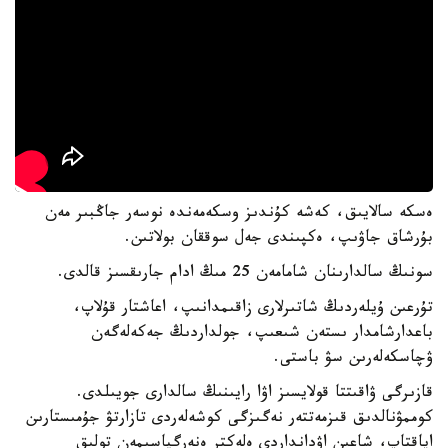
ەسكە سالايىق، كەشە كۇندىز وسكەمەندە نوسەر جاڭبىر مەن
بۇرشاق جاۋىپ، ەكپىندى جەل سوققان بولاتىن.
سونىڭ سالدارىنان شامامەن 25 مىڭ ادام جارىقسىز قالدى.
تۇرعىن ۇيلەردىڭ شاتىرلارى زاقىمدانىپ، اعاشتار قۇلاپ،
باعدارشامدار ىستەن شىعىپ، جولداردىڭ جەكەلەگەن
ۋچاسكەلەرىن سۋ باستى.
قازىرگى ۋاقىتتا قولايسىز اۋا رايىنىڭ سالدارى جويىلدى.
كوممۋنالدىق قىزمەتتەر نەگىزگى كوشەلەردى تازارتۋ جۇمىستارىن
اياقتاپ، شاعىن اۋدانداردى ەلەكتر ەنەرگياسىمەن تولىق