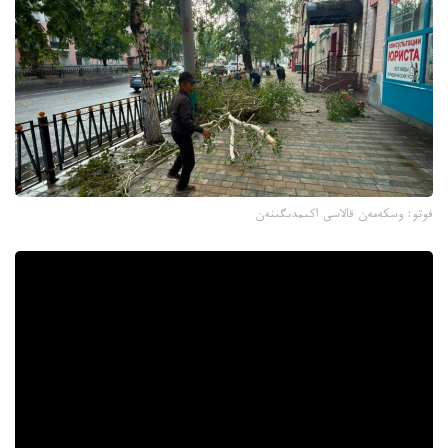
فوتو: وسكەمەن قالاسى اكىمدىگىنەن