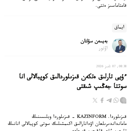
قامتاماسىز ەتتى.
ايماق
بەيسەن سۇلتان
اۆتور
08:38, 07 تامىز 2026
ءۇيى تارلىق ەتكەن قىزىلوردالىق كوپبالالى انا
سوتتا جەڭىپ شىقتى
قىزىلوردا. KAZINFORM - قىزىلوردا وبلىسىنىڭ
مامانداندىرىلعان اۋدانارالىق اكىمشىلىك سوتى كوپبالالى انانىڭ