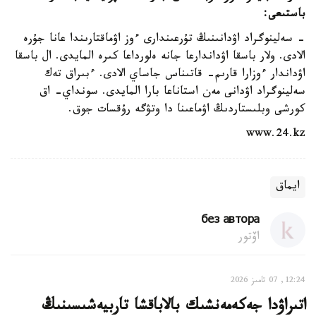
باستىعى:
- سەلينوگراد اۋدانىنىڭ تۇرعىندارى ءوز اۋماقتارىندا عانا جۇرە
الادى. ولار باسقا اۋداندارعا جانە ەلورداعا كىرە المايدى. ال باسقا
اۋداندار ءوزارا قارىم- قاتىناس جاساي الادى. ءبىراق تەك
سەلينوگراد اۋدانى مەن استاناعا بارا المايدى. سونداي- اق
كورشى وبلىستاردىڭ اۋماعىنا دا وتۋگە رۇقسات جوق.
www.24.kz
ايماق
без автора
اۆتور
12:24, 07 تامىز 2026
اتىراۋدا جەكەمەنشىك بالاباقشا تاربيەشىسىنىڭ