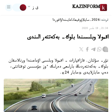
KAZINFORM
ق ز
ترەند:
2026-سايلاۋ
وقيعا
تاعايىنداۋ
اقوردا
21:34, 18 مامىر 2020
اقمولا وبلىسىندا بلوك- بەكەتتەر الىندى
نۇر- سۇلتان. قازاقپارات - اقمولا وبلىسى اۋماعىندا ورنالاسقان
بلوك- بەكەتتەردىڭ بارلىعى دەرلىك ءوز جۇمىسىن توقتاتتى،
دەپ حابارلايدى «حابار 24».