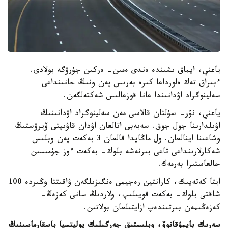
ياعني، ايماق ىشىندە ەندى ەمىن- ەركىن جۇرۋگە بولادى.
ءبىراق تەك ەلورداعا كىرە بەرىس پەن ونىڭ جانىنداعى
سەلينوگراد اۋدانىندا عانا قوزعالىس شەكتەلگەن.
ياعني، نۇر- سۇلتان قالاسى مەن سەلينوگراد اۋدانىنىڭ
اۋىلدارىنا جول جوق. سەبەبى اتالعان اۋدان قاۋىپتى ۆيرۋستىڭ
وشاعىنا اينالعان. ول ماڭايدا قالعان 3 بەكەت پەن وبلىس
شەكارلارىنداعى تاعى بىرنەشە بلوك- بەكەت ءوز جۇمىسىن
جالعاستىرا بەرمەك.
ايتا كەتەيىك، كارانتين رەجيمى ەنگىزىلگەن ۋاقىتتا وڭىردە 100
شاقتى بلوك- بەكەت قويىلىپ، ولاردىڭ سانى كەزەڭ-
كەزەڭىمەن بىرتىندەپ ازايتىلعان بولاتىن.
سەرىك بايمۇقانوۆ، وبلىستىق جەرگىلىك پوليتسيا باسقارماسىنىڭ