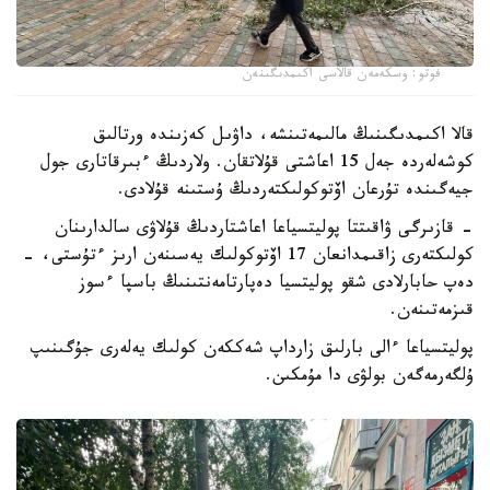
فوتو: وسكەمەن قالاسى اكىمدىگىنەن
قالا اكىمدىگىنىڭ مالىمەتىنشە، داۋىل كەزىندە ورتالىق
كوشەلەردە جەل 15 اعاشتى قۇلاتقان. ولاردىڭ ءبىرقاتارى جول
جيەگىندە تۇرعان اۆتوكولىكتەردىڭ ۇستىنە قۇلادى.
- قازىرگى ۋاقىتتا پوليتسياعا اعاشتاردىڭ قۇلاۋى سالدارىنان
كولىكتەرى زاقىمدانعان 17 اۆتوكولىك يەسىنەن ارىز ءتۇستى، -
دەپ حابارلادى شقو پوليتسيا دەپارتامەنتىنىڭ باسپا ءسوز
قىزمەتىنەن.
پوليتسياعا ءالى بارلىق زارداپ شەككەن كولىك يەلەرى جۇگىنىپ
ۇلگەرمەگەن بولۋى دا مۇمكىن.