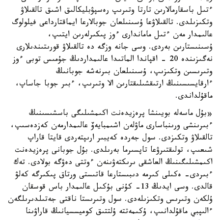
ءتىل باسقارمالارىن تارتا وتىرىپ رەسپۋبليكالىق اشىق تالقىلاۋ
وتكىزىلدى. تالقىلاۋعا ۇسىنىلعان جوبالارعا ايماقتارداعى فيلولوگ
عالىمدار مەن ءتىل ماماندارى ءوز پىكىرلەرىن ايتىپ،
ۇسىنىستارىن بەردى. وسى جانە وزگە دە تالقىلاۋ قورىتىندىلارى
نەگىزىندە 20 - اقپاندا الماتىدا عالىمداردىڭ جۇمىس توبى ءوز
وتىرىسىن وتكىزىپ، ۇسىنىلعان بىرنەشە جوبانىڭ
ءارقايسىسىنىڭ ارتىقشىلىقتارىن الا وتىرىپ، ءبىر جوبا جاساپ،
ماقۇلداندى.
«بۇل ماسەلە بويىنشا پرەزيدەنت اكىمشىلىگى باسشىسىنىڭ
ءبىرىنشى ورىنباسارى ماۋلەن اشىمبايەۆ عالىمدارمەن كەزدەسىپ،
تالقىلاۋ وتكىزدى. سول جەردە كەيبىر ارىپتەردى قايتا قاراپ
شىعىپ، تولىقتىرۋعا تاپسىرما بەرىلدى. بۇل جوبانى پرەزيدەنت
اكىمشىلىگىنىڭ العاشقى ىرىكتەۋىنەن ءوتتى دەۋگە بولادى. تەك
ءبىردى- ەكىلى كىرمە دىبىستارعا قاتىستى ورتاق پىكىرگە كەلۋ
قالدى. وسى ايدىڭ 13- كۇنى بۇكىل عالىمدار باس قوسقان
ۇلكەن وتىرىس وتكىزىلەدى. سول وتىرىستا ناقتى جەتىلدىرىلگەن
ءالىپبي ماقۇلدانىپ، ۇكىمەتتە ۇلتتىق كوميسسيانىڭ قاراۋىنا