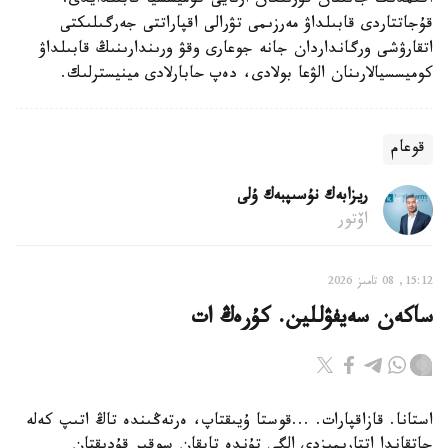
اكىمدىك جانىنان قۇرىلعان ارنايى كوميسسيا قابىلدايدى.
قۇجاتتاردى قابىلداۋ مەرزىمى تۋرالى اقپاراتتى جەرگىلىكتى
اتقارۋشى ورگانداردان جانە جوعارى وقۋ ورىندارىنىڭ قابىلداۋ
كوميسسيالارىنان الۋعا بولادى، دەپ حابارلادى مينيسترلىك.
قوعام
ريزابەك نۇسىپبەك ۇلى
اۆتور
15:12, 08 تامىز 2026
ساكەن سەيفۋللين. كۇرەڭ ات
استانا. قازاقپارات. ...قوستا ۇيىقتاپ، ەرتەڭىندە تاڭ اتىپ كەلە
جاتقاندا اتتارىمىزدى الگى تۇندە تاپقان سوقىر قۇدىقتان