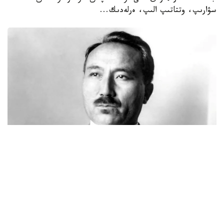
سۋارىپ، وتتاتىپ الىپ، ەرلەدىك...
Фото: novoetv.kz
مەنىڭ اتىم ءشول وتىنا، ءشول سۋىنا ۇيرەنبەگەن ات، قاباقتارى
قاتىپ جۇدەپ كەلە جاتىر. شولدە ارقانىڭ شوپتەرىنىڭ ءبىرى دە
جوق. ارقادا مەنىڭ اتىم - كۇرەڭ اتتىڭ جەگەنى - جازدىگۇنى