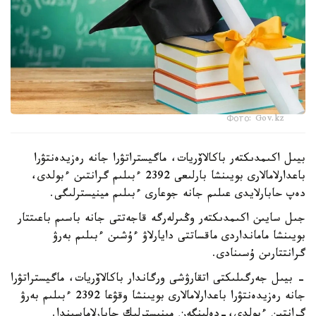
Фото: Gov.kz
بيىل اكىمدىكتەر باكالاۆريات، ماگيستراتۋرا جانە رەزيدەنتۋرا
باعدارلامالارى بويىنشا بارلىعى 2392 ءبىلىم گرانتىن ءبولدى،
دەپ حابارلايدى عىلىم جانە جوعارى ءبىلىم مينيسترلىگى.
جىل سايىن اكىمدىكتەر وڭىرلەرگە قاجەتتى جانە باسىم باعىتتار
بويىنشا مامانداردى ماقساتتى دايارلاۋ ءۇشىن ءبىلىم بەرۋ
گرانتتارىن ۇسىنادى.
- بيىل جەرگىلىكتى اتقارۋشى ورگاندار باكالاۆريات، ماگيستراتۋرا
جانە رەزيدەنتۋرا باعدارلامالارى بويىنشا وقۋعا 2392 ءبىلىم بەرۋ
گرانتىن ءبولدى،-دەلىنگەن مينيسترلىك حابارلاماسىندا.