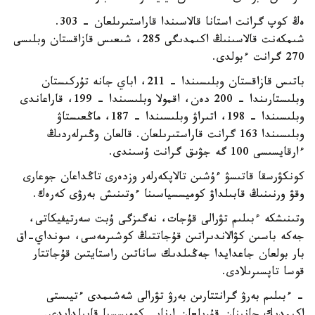
ەڭ كوپ گرانت استانا قالاسىندا قاراستىرىلعان - 303.
شىمكەنت قالاسىنىڭ اكىمدىگى 285، شىعىس قازاقستان وبلىسى
270 گرانت ءبولدى.
باتىس قازاقستان وبلىسىندا – 211، اباي جانە تۇركىستان
وبلىستارىندا – 200 دەن، اقمولا وبلىسىندا – 199، قاراعاندى
وبلىسىندا – 198، اتىراۋ وبلىسىندا – 187، ماڭعىستاۋ
وبلىسىندا 163 گرانت قاراستىرىلعان. قالعان وڭىرلەردىڭ
ءارقايسىسى 100 گە جۋىق گرانت ۇسىندى.
كونكۋرسقا قاتىسۋ ءۇشىن تالاپكەرلەر وزدەرى تاڭداعان جوعارى
وقۋ ورنىنىڭ قابىلداۋ كوميسسياسىنا ءوتىنىش بەرۋى كەرەك.
وتىنىشكە ءبىلىم تۋرالى قۇجات، نەگىزگى ۇبت سەرتيفيكاتى،
جەكە باسىن كۋالاندىراتىن قۇجاتتىڭ كوشىرمەسى، سونداي-اق
بار بولعان جاعدايدا جەڭىلدىك ساناتىن راستايتىن قۇجاتتار
قوسا تاپسىرىلادى.
- ءبىلىم بەرۋ گرانتتارىن بەرۋ تۋرالى شەشىمدى ءتيىستى