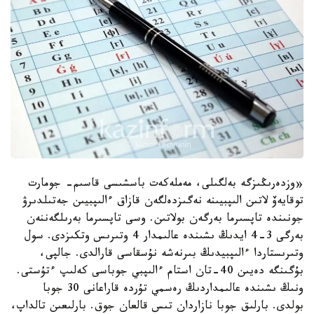
«وزدەرىڭىزگە بەلگىلى، مەملەكەت باسشىسى قاسىم- جومارت
توقايەۆ لاتىن الىپبيىنە نەگىزدەلگەن قازاق ءالىپبيىن جەتىلدىرۋ
جونىندە تاپسىرما بەرگەن بولاتىن. وسى تاپسىرما بەرىلگەننەن
بەرگى 3-4 ايدىڭ ىشىندە عالىمدار 4 وتىرىس وتكىزدى. سول
وتىرىستاردا ءالىپبيدىڭ بىرنەشە نۇسقاسى قارالدى. جالپى،
بۇگىنگە دەيىن 40-تان استام ءالىپبي جوباسى كەلىپ ءتۇستى.
ونىڭ ىشىندە عالىمداردىڭ رەسمي تۇردە قاراعانى 30 جوبا
بولدى. بارلىق جوبا نازاردان تىس قالعان جوق. بارلىعىن تالداپ،