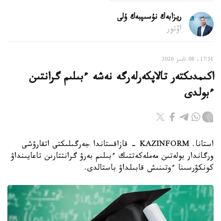
ريزابەك نۇسىپبەك ۇلى
اۆتور
17:51, 08 تامىز 2026
اكىمدىكتەر تالاپكەرلەرگە نەشە ءبىلىم گرانتىن
ءبولدى
استانا. KAZINFORM - قازاقستاندا جەرگىلىكتى اتقارۋشى
ورگاندار بولەتىن مەملەكەتتىك ءبىلىم بەرۋ گرانتتارىن تاعايىنداۋ
كونكۋرسىنا ءوتىنىش قابىلداۋ باستالدى.