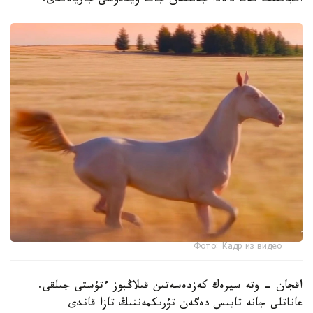
اقجاننىڭ كەڭ دالادا جەلىگەن جاڭا ۆيدەوسى جاريالاندى.
Фото: Кадр из видео
اقجان - وتە سيرەك كەزدەسەتىن قىلاڭبوز ءتۇستى جىلقى.
عاناتلى جانە تابىس دەگەن تۇرىكمەننىڭ تازا قاندى