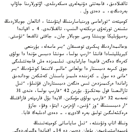
تالقىلادىق، قاجەتتى دۇنيەلەرى ەسكەرىلدى. اۆتورلارىنا جاۋاپ
بەردىك»، - دەدى ول .
كوميتەت ءتوراعاسى ورىنباسارىنىڭ ايتۋىنشا ، اتالعان جوبالاردىڭ
ىشىنەن تورتەۋى ىرىكتەپ الىنىپ، تالقىلاندى. 4 - اقپاندا
رەسپۋبليكا بويىنشا وسى جوبالار جان- جاقتى تالقىعا ءتۇستى.
«عالىمداردىڭ پىكىرى توعىسقان ءبىر ماسەلە، بۇرىنعى
كيريلليتسادا قانشا ءارىپ بولسا، سونشا دىبىس مۇندا دا بولۋى
كەرەك دەگەن قاعيدا جارامايدى. تىلىمىزدە ەش قاجەتتىلىگى
جوق كىرمە دىبىستار دا بولعانى ءمالىم. لاتىنعا كوشۋدىڭ ءبىر
ءمانى دە سول - كەزىندە ەلىمىز باسىنان كەشكەن بوداندىق
زاماندا ەركىمىزدەن تىس ەنگەن دىبىستاردان قۇتىلۋ، ءتىل
تازالىعىنا قول جەتكىزۋ. بۇرىن 42 ءقارىپ بولسا، ەندى 31
نەمەسە 32 ءقارىپ بولۋى مۇمكىن. الايدا بۇل قارىپتەر قازاقتىڭ
ءار دىبىسىنىڭ ءوز ءۇنىن، اۋەزىن، ايتۋ، وقۋ، جازۋ
ەرەكشەلىگىن تولىق بەرە الادى»، - دەدى ادىلبەك قابا.
ونىڭ اتاپ وتۋىنشە، ءتىل ساياساتى كوميتەتىنىڭ
ۇيىمداستىرۋىمەن بۇعان دەيىن دە 14- اقپاندا وڭىرلەردەگى