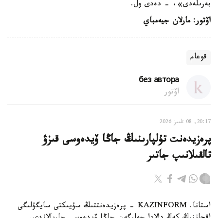
بەرىلەدى»، - دەدى ول.
اۆتور: مارلان جيەمباي
قوعام
без автора
اۆتور
20:17, 08 تامىز 2026
پرەزيدەنت تۇلپارىنىڭ جاڭا ۆيدەوسى قىزۋ
تالقىلانىپ جاتىر
استانا. KAZINFORM - پرەزيدەنتتىڭ سۇيىكتى سايگۇلىگى