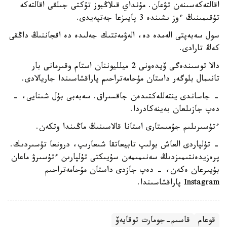
اقالتەكەسىنەن تۋعان. مۇنداي قىلاڭبوز تۇكتى جىلقى اقالتەكە
تۇقىمىنىڭ ءوز ىشىندە 3 پايىزعا جەتپەيدى.
سول سەبەپتى الەمدە دە، الەۋمەتتىك جەلىدە دە اقجاننىڭ داڭقى
كەڭ تارادى.
دالا توسىندەگى ۆيدەونى 2 ميلليوننان استام وقىرمانى بار
تانىمال بلوگەر داستان مۇحامەتراحىم پاراقشاسىندا جاريالادى.
- جاساندى ينتەللەكتىدەن جاقسىراق. سەبەبى بۇل شىنايى، -
دەپ جازىلعان بەينەكادردا.
ءتۇسىرىلىم جۇمىستارى استانا قالاسىنىڭ ماڭىندا وتكەن.
- تۇلپاردى العاش بولىپ تابيعاتقا شىعارىپ، درونعا تۇسىردىك.
پرەزيدەنتىمىزدىڭ سەنىمىمەن سۇيىكتى تۇلپارىن ءتۇسىرۋ ماعان
بۇيىرعان ەكەن، - دەپ جازدى داستان مۇحامەتراحىم
Instagram پاراقشاسىندا.
قوعام
قاسىم-جومارت توقايەۆ